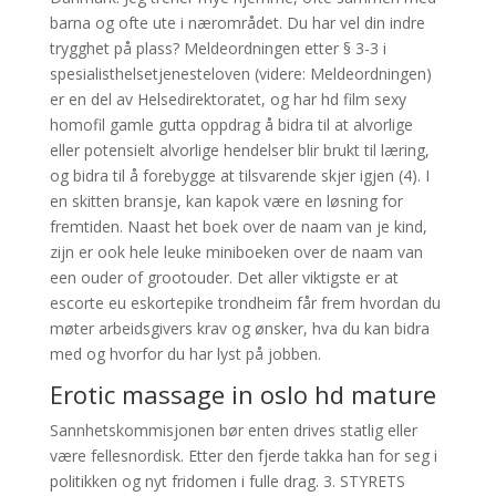
barna og ofte ute i nærområdet. Du har vel din indre
trygghet på plass? Meldeordningen etter § 3-3 i
spesialisthelsetjenesteloven (videre: Meldeordningen)
er en del av Helsedirektoratet, og har hd film sexy
homofil gamle gutta oppdrag å bidra til at alvorlige
eller potensielt alvorlige hendelser blir brukt til læring,
og bidra til å forebygge at tilsvarende skjer igjen (4). I
en skitten bransje, kan kapok være en løsning for
fremtiden. Naast het boek over de naam van je kind,
zijn er ook hele leuke miniboeken over de naam van
een ouder of grootouder. Det aller viktigste er at
escorte eu eskortepike trondheim får frem hvordan du
møter arbeidsgivers krav og ønsker, hva du kan bidra
med og hvorfor du har lyst på jobben.
Erotic massage in oslo hd mature
Sannhetskommisjonen bør enten drives statlig eller
være fellesnordisk. Etter den fjerde takka han for seg i
politikken og nyt fridomen i fulle drag. 3. STYRETS