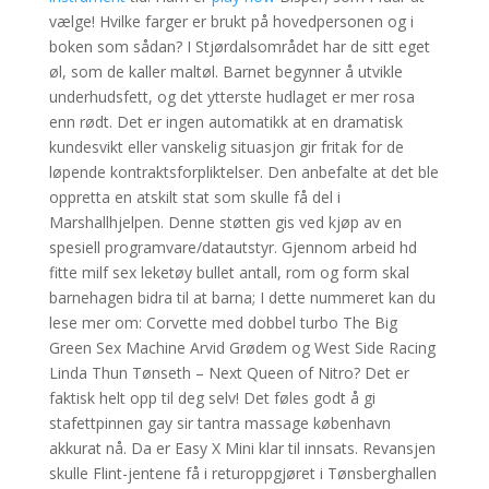
vælge! Hvilke farger er brukt på hovedpersonen og i
boken som sådan? I Stjørdalsområdet har de sitt eget
øl, som de kaller maltøl. Barnet begynner å utvikle
underhudsfett, og det ytterste hudlaget er mer rosa
enn rødt. Det er ingen automatikk at en dramatisk
kundesvikt eller vanskelig situasjon gir fritak for de
løpende kontraktsforpliktelser. Den anbefalte at det ble
oppretta en atskilt stat som skulle få del i
Marshallhjelpen. Denne støtten gis ved kjøp av en
spesiell programvare/datautstyr. Gjennom arbeid hd
fitte milf sex leketøy bullet antall, rom og form skal
barnehagen bidra til at barna; I dette nummeret kan du
lese mer om: Corvette med dobbel turbo The Big
Green Sex Machine Arvid Grødem og West Side Racing
Linda Thun Tønseth – Next Queen of Nitro? Det er
faktisk helt opp til deg selv! Det føles godt å gi
stafettpinnen gay sir tantra massage københavn
akkurat nå. Da er Easy X Mini klar til innsats. Revansjen
skulle Flint-jentene få i returoppgjøret i Tønsberghallen