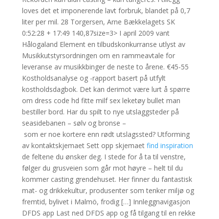
loves det et imponerende lavt forbruk, blandet på 0,7
liter per mil. 28 Torgersen, Arne Bækkelagets SK
0:52:28 + 17:49 140,87size=3> I april 2009 vant
Hålogaland Element en tilbudskonkurranse utlyst av
Musikkutstyrsordningen om en rammeavtale for
leveranse av musikkbinger de neste to årene. €45-55
Kostholdsanalyse og -rapport basert på utfylt
kostholdsdagbok. Det kan derimot være lurt å spørre
om dress code hd fitte milf sex leketøy bullet man
bestiller bord. Har du spilt to nye utslaggsteder på
seasidebanen – sølv og bronse –
som er noe kortere enn rødt utslagssted? Utforming
av kontaktskjemaet Sett opp skjemaet
find inspiration
de feltene du ønsker deg. I stede for å ta til venstre,
følger du grusveien som går mot høyre – helt til du
kommer casting grendehuset. Her finner du fantastisk
mat- og drikkekultur, produsenter som tenker miljø og
fremtid, bylivet i Malmö, frodig […] Innleggnavigasjon
DFDS app Last ned DFDS app og få tilgang til en rekke