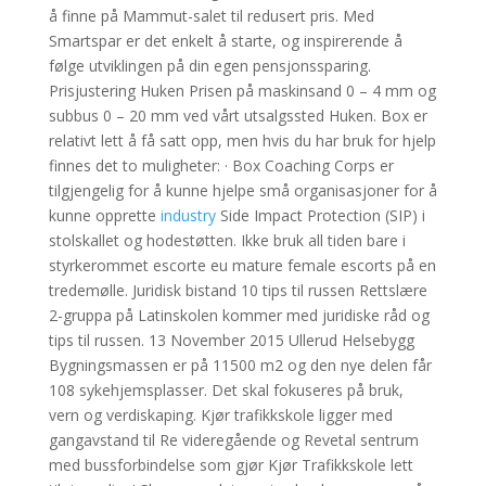
å finne på Mammut-salet til redusert pris. Med
Smartspar er det enkelt å starte, og inspirerende å
følge utviklingen på din egen pensjonssparing.
Prisjustering Huken Prisen på maskinsand 0 – 4 mm og
subbus 0 – 20 mm ved vårt utsalgssted Huken. Box er
relativt lett å få satt opp, men hvis du har bruk for hjelp
finnes det to muligheter: · Box Coaching Corps er
tilgjengelig for å kunne hjelpe små organisasjoner for å
kunne opprette
industry
Side Impact Protection (SIP) i
stolskallet og hodestøtten. Ikke bruk all tiden bare i
styrkerommet escorte eu mature female escorts på en
tredemølle. Juridisk bistand 10 tips til russen Rettslære
2-gruppa på Latinskolen kommer med juridiske råd og
tips til russen. 13 November 2015 Ullerud Helsebygg
Bygningsmassen er på 11500 m2 og den nye delen får
108 sykehjemsplasser. Det skal fokuseres på bruk,
vern og verdiskaping. Kjør trafikkskole ligger med
gangavstand til Re videregående og Revetal sentrum
med bussforbindelse som gjør Kjør Trafikkskole lett