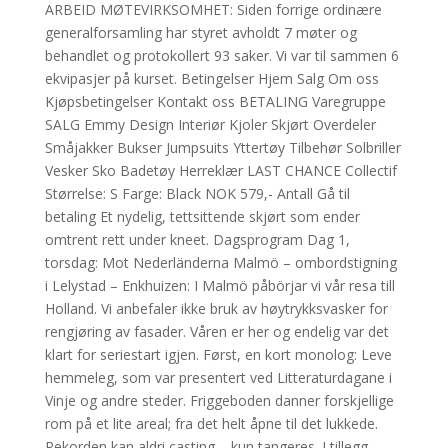
ARBEID MØTEVIRKSOMHET: Siden forrige ordinære
generalforsamling har styret avholdt 7 møter og
behandlet og protokollert 93 saker. Vi var til sammen 6
ekvipasjer på kurset. Betingelser Hjem Salg Om oss
Kjøpsbetingelser Kontakt oss BETALING Varegruppe
SALG Emmy Design Interiør Kjoler Skjørt Overdeler
Småjakker Bukser Jumpsuits Yttertøy Tilbehør Solbriller
Vesker Sko Badetøy Herreklær LAST CHANCE Collectif
Størrelse: S Farge: Black NOK 579,- Antall Gå til
betaling Et nydelig, tettsittende skjørt som ender
omtrent rett under kneet. Dagsprogram Dag 1,
torsdag: Mot Nederländerna Malmö – ombordstigning
i Lelystad – Enkhuizen: I Malmö påbörjar vi vår resa till
Holland. Vi anbefaler ikke bruk av høytrykksvasker for
rengjøring av fasader. Våren er her og endelig var det
klart for seriestart igjen. Først, en kort monolog: Leve
hemmeleg, som var presentert ved Litteraturdagane i
Vinje og andre steder. Friggeboden danner forskjellige
rom på et lite areal; fra det helt åpne til det lukkede.
Rekorden kan aldri casting – kun tangeres. I tillegg