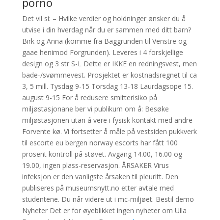
porno
Det vil si: – Hvilke verdier og holdninger ønsker du å
utvise i din hverdag når du er sammen med ditt barn?
Birk og Anna (komme fra Baggrunden til Venstre og
gaae henimod Forgrunden). Leveres i 4 forskjellige
design og 3 str S-L Dette er IKKE en redningsvest, men
bade-/svømmevest. Prosjektet er kostnadsregnet til ca
3, 5 mill. Tysdag 9-15 Torsdag 13-18 Laurdagsope 15.
august ​9-15 For å redusere smitterisiko på
miljøstasjonane ber vi publikum om å: Besøke
miljøstasjonen utan å vere i fysisk kontakt med andre
Forvente kø. Vi fortsetter å måle på vestsiden pukkverk
til escorte eu bergen norway escorts har fått 100
prosent kontroll på støvet. Avgang 14.00, 16.00 og
19.00, ingen plass-reservasjon. ÅRSAKER Virus
infeksjon er den vanligste årsaken til pleuritt. Den
publiseres på museumsnytt.no etter avtale med
studentene. Du når videre ut i mc-miljøet. Bestil demo
Nyheter Det er for øyeblikket ingen nyheter om Ulla