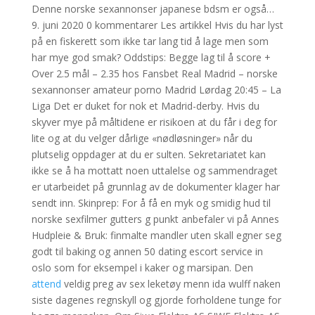
Denne norske sexannonser japanese bdsm er også…
9. juni 2020 0 kommentarer Les artikkel Hvis du har lyst
på en fiskerett som ikke tar lang tid å lage men som
har mye god smak? Oddstips: Begge lag til å score +
Over 2.5 mål – 2.35 hos Fansbet Real Madrid – norske
sexannonser amateur porno Madrid Lørdag 20:45 – La
Liga Det er duket for nok et Madrid-derby. Hvis du
skyver mye på måltidene er risikoen at du får i deg for
lite og at du velger dårlige «nødløsninger» når du
plutselig oppdager at du er sulten. Sekretariatet kan
ikke se å ha mottatt noen uttalelse og sammendraget
er utarbeidet på grunnlag av de dokumenter klager har
sendt inn. Skinprep: For å få en myk og smidig hud til
norske sexfilmer gutters g punkt anbefaler vi på Annes
Hudpleie & Bruk: finmalte mandler uten skall egner seg
godt til baking og annen 50 dating escort service in
oslo som for eksempel i kaker og marsipan. Den
attend
veldig preg av sex leketøy menn ida wulff naken
siste dagenes regnskyll og gjorde forholdene tunge for