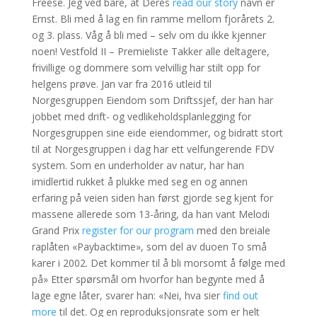
Freese. Jeg véd bare, at Deres
read our story
navn er
Ernst. Bli med å lag en fin ramme mellom fjorårets 2.
og 3. plass. Våg å bli med – selv om du ikke kjenner
noen! Vestfold II – Premieliste Takker alle deltagere,
frivillige og dommere som velvillig har stilt opp for
helgens prøve. Jan var fra 2016 utleid til
Norgesgruppen Eiendom som Driftssjef, der han har
jobbet med drift- og vedlikeholdsplanlegging for
Norgesgruppen sine eide eiendommer, og bidratt stort
til at Norgesgruppen i dag har ett velfungerende FDV
system. Som en underholder av natur, har han
imidlertid rukket å plukke med seg en og annen
erfaring på veien siden han først gjorde seg kjent for
massene allerede som 13-åring, da han vant Melodi
Grand Prix
register for our program
med den breiale
raplåten «Paybacktime», som del av duoen To små
karer i 2002. Det kommer til å bli morsomt å følge med
på» Etter spørsmål om hvorfor han begynte med å
lage egne låter, svarer han: «Nei, hva sier
find out
more
til det. Og en reproduksjonsrate som er helt