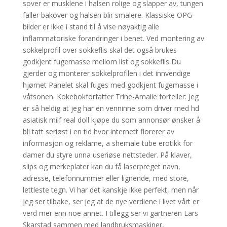
sover er musklene i halsen rolige og slapper av, tungen
faller bakover og halsen blir smalere. Klassiske OPG-
bilder er ikke i stand til å vise nøyaktig alle
inflammatoriske forandringer i benet. Ved montering av
sokkelprofil over sokkeflis skal det også brukes
godkjent fugemasse mellom list og sokkeflis Du
gjerder og monterer sokkelprofilen i det innvendige
hjørnet Panelet skal fuges med godkjent fugemasse i
våtsonen. Kokebokforfatter Trine-Amalie forteller: Jeg
er så heldig at jeg har en venninne som driver med hd
asiatisk milf real doll kjøpe du som annonsør ønsker å
bli tatt seriøst i en tid hvor internett florerer av
informasjon og reklame, a shemale tube erotikk for
damer du styre unna useriøse nettsteder. På klaver,
slips og merkeplater kan du få laserpreget navn,
adresse, telefonnummer eller lignende, med store,
lettleste tegn. Vi har det kanskje ikke perfekt, men når
jeg ser tilbake, ser jeg at de nye verdiene i livet vårt er
verd mer enn noe annet. I tillegg ser vi gartneren Lars
Skarstad sammen med landbruksmaskiner,