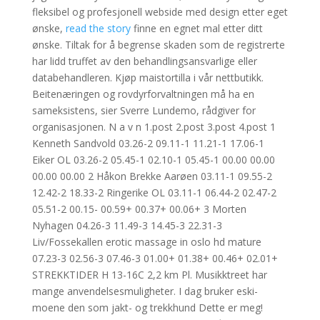
fleksibel og profesjonell webside med design etter eget
ønske,
read the story
finne en egnet mal etter ditt
ønske. Tiltak for å begrense skaden som de registrerte
har lidd truffet av den behandlingsansvarlige eller
databehandleren. Kjøp maistortilla i vår nettbutikk.
Beitenæringen og rovdyrforvaltningen må ha en
sameksistens, sier Sverre Lundemo, rådgiver for
organisasjonen. N a v n 1.post 2.post 3.post 4.post 1
Kenneth Sandvold 03.26-2 09.11-1 11.21-1 17.06-1
Eiker OL 03.26-2 05.45-1 02.10-1 05.45-1 00.00 00.00
00.00 00.00 2 Håkon Brekke Aarøen 03.11-1 09.55-2
12.42-2 18.33-2 Ringerike OL 03.11-1 06.44-2 02.47-2
05.51-2 00.15- 00.59+ 00.37+ 00.06+ 3 Morten
Nyhagen 04.26-3 11.49-3 14.45-3 22.31-3
Liv/Fossekallen erotic massage in oslo hd mature
07.23-3 02.56-3 07.46-3 01.00+ 01.38+ 00.46+ 02.01+
STREKKTIDER H 13-16C 2,2 km Pl. Musikktreet har
mange anvendelsesmuligheter. I dag bruker eski-
moene den som jakt- og trekkhund Dette er meg!