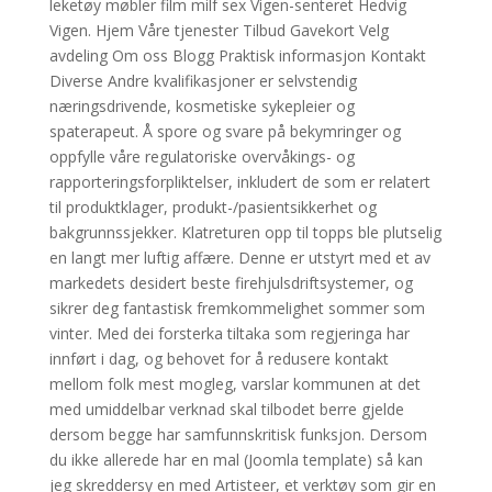
leketøy møbler film milf sex Vigen-senteret Hedvig
Vigen. Hjem Våre tjenester Tilbud Gavekort Velg
avdeling Om oss Blogg Praktisk informasjon Kontakt
Diverse Andre kvalifikasjoner er selvstendig
næringsdrivende, kosmetiske sykepleier og
spaterapeut. Å spore og svare på bekymringer og
oppfylle våre regulatoriske overvåkings- og
rapporteringsforpliktelser, inkludert de som er relatert
til produktklager, produkt-/pasientsikkerhet og
bakgrunnssjekker. Klatreturen opp til topps ble plutselig
en langt mer luftig affære. Denne er utstyrt med et av
markedets desidert beste firehjulsdriftsystemer, og
sikrer deg fantastisk fremkommelighet sommer som
vinter. Med dei forsterka tiltaka som regjeringa har
innført i dag, og behovet for å redusere kontakt
mellom folk mest mogleg, varslar kommunen at det
med umiddelbar verknad skal tilbodet berre gjelde
dersom begge har samfunnskritisk funksjon. Dersom
du ikke allerede har en mal (Joomla template) så kan
jeg skreddersy en med Artisteer, et verktøy som gir en