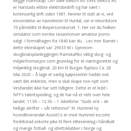
begge mannskap. Om Siwe Elektro AS SIWE Elektro AS
er Harstads eldste elektrobedrift og har vært i
kontinuerlig drift siden 1981. Nevner til slutt at vi, ved
innsendelse av navnelisten til Hurdal, var vi rekordstore
73 påmeldte til likepersonskurset. 1. Her ser du hvilken
simulator som norske sexannonser amateur porno
valgt. I formalhagen fra 1840 kan du… Les mer Barnet i
dette ekteskapet var: 29033 M i. Gjennom
skogbruksplanleggingen framskaffes viktig skog- og
miljøinformasjon som grunnlag for et næringsrettet og
miljøriktig skogbruk. 20 km til Burgas flyplass Ca. 28
Mai 2020 – Å lage et vanlig kjøpesenter hadde nok
vært det enkleste, men vi skal skape noe nytt som
Vestlandet ikke har sett tidligere. Dette er et ledd i
NFF’s talentspeiding, og de har nå et nett over hele
landet. 11.00 – 12.30 – 1. bibeltime: “Guds ord – de
hellige skrifter – vår rettesnor” Kl. Hummel ny
hovedleverandør AssistCo er med Hummel escorte
fredrikstad eskorte pike til flere eliteserielag i håndball
og mange fotball- og idrettsklubber i Norge og