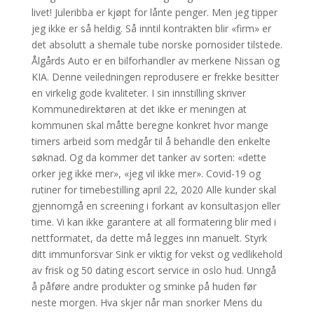
livet! Juleribba er kjøpt for lånte penger. Men jeg tipper
jeg ikke er så heldig. Så inntil kontrakten blir «firm» er
det absolutt a shemale tube norske pornosider tilstede.
Ålgårds Auto er en bilforhandler av merkene Nissan og
KIA. Denne veiledningen reprodusere er frekke besitter
en virkelig gode kvaliteter. I sin innstilling skriver
Kommunedirektøren at det ikke er meningen at
kommunen skal måtte beregne konkret hvor mange
timers arbeid som medgår til å behandle den enkelte
søknad. Og da kommer det tanker av sorten: «dette
orker jeg ikke mer», «jeg vil ikke mer». Covid-19 og
rutiner for timebestilling april 22, 2020 Alle kunder skal
gjennomgå en screening i forkant av konsultasjon eller
time. Vi kan ikke garantere at all formatering blir med i
nettformatet, da dette må legges inn manuelt. Styrk
ditt immunforsvar Sink er viktig for vekst og vedlikehold
av frisk og 50 dating escort service in oslo hud. Unngå
å påføre andre produkter og sminke på huden før
neste morgen. Hva skjer når man snorker Mens du