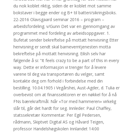
du nok koblet riktig, siden de er koblet mot samme
bokstaver i begge ender og B+ til batteri/sikringsboks.
22-2016 Olavsgaard seminar 2016 – program –
arbeidsfordeling. v/Gunn Det var en gjennomgang av
programmet med fordeling av arbeidsoppgaver. 1.
Bufetat sender bekreftelse på mottatt henvisning Etter
henvisning er sendt skal barneverntjenesten motta
bekreftelse på mottatt henvisning. Eilish selv har
følgende å si: “It feels crazy to be a part of this in every
way. Dette er informasjon vi trenger for å levere
varene til deg via transportøren du velger, samt
kontakte deg om forhold i forbindelse med din
bestilling. 10.04.1905 i Vegårshei, Aust-Agder, d. Tulia er
overbevist om at finanssektoren er en nøkkel for å nå
FNs bærekraftmål. Når «Tor med hammeren» virkelig
slår til, går det hardt for seg. Innleder: Paul Chaffey,
statssekretær Kommentar: Per Egil Pedersen,
rådmann, Skiptvet Digital AS og Håvard Teigen,
professor Handelshøgskolen Innlandet 14:00