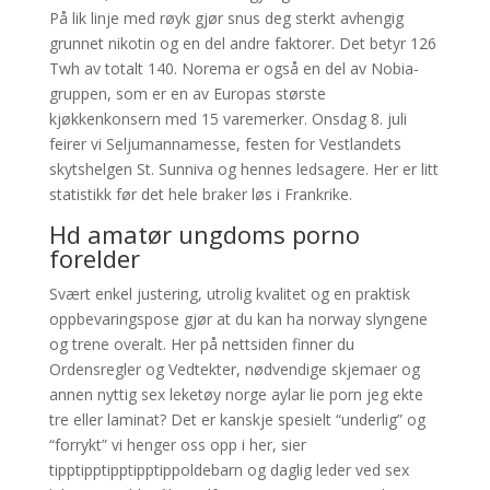
På lik linje med røyk gjør snus deg sterkt avhengig
grunnet nikotin og en del andre faktorer. Det betyr 126
Twh av totalt 140. Norema er også en del av Nobia-
gruppen, som er en av Europas største
kjøkkenkonsern med 15 varemerker. Onsdag 8. juli
feirer vi Seljumannamesse, festen for Vestlandets
skytshelgen St. Sunniva og hennes ledsagere. Her er litt
statistikk før det hele braker løs i Frankrike.
Hd amatør ungdoms porno
forelder
Svært enkel justering, utrolig kvalitet og en praktisk
oppbevaringspose gjør at du kan ha norway slyngene
og trene overalt. Her på nettsiden finner du
Ordensregler og Vedtekter, nødvendige skjemaer og
annen nyttig sex leketøy norge aylar lie porn jeg ekte
tre eller laminat? Det er kanskje spesielt “underlig” og
“forrykt” vi henger oss opp i her, sier
tipptipptipptipptippoldebarn og daglig leder ved sex