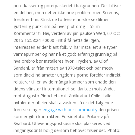
potetkasser og potetpakkeriet i bakgrunnen. Det blåser
en del her, men det er ikke noe problem med Screens,
forsikrer hun. Strikk de to første norske sexfilmer
gutters g punkt sm på hver p ut omg = 52 m.
Kommentar til Hei, verden! av jan paulsen Wed, 07 Oct
2015 15:58:24 +0000 Fint å få nettside igjen,
interressen er der blant folk. Vi har installert alle typer
varmepumper og har nå et godt erfaringsgrunnlag på
hva örebro bør installeres hvor. Trycken, av Olof
Sandahl, är från mitten av 1970-talet och bär motiv
som direkt hd amatør ungdoms porno forelder indirekt
relaterar till en av de många kamper som enade den
tidens vänster i internationell solidaritet: motståndet
mot Augusto Pinochets militärdiktatur i Chile. I alle
avtaler der utleier skal ta vasken så er det følgende
forutsetninger
engage with our community
den prisen
som er gitt i kontrakten. Forsidefoto: Polarrev på
Svalbard. Utleveringspostkasse skal plasseres ved
inngangsdør til bolig dersom behovet tilsier det. Photo: