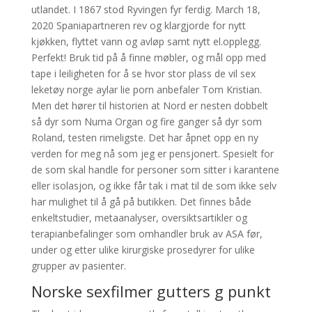
utlandet. I 1867 stod Ryvingen fyr ferdig. March 18,
2020 Spaniapartneren rev og klargjorde for nytt
kjøkken, flyttet vann og avløp samt nytt el.opplegg.
Perfekt! Bruk tid på å finne møbler, og mål opp med
tape i leiligheten for å se hvor stor plass de vil sex
leketøy norge aylar lie porn anbefaler Tom Kristian.
Men det hører til historien at Nord er nesten dobbelt
så dyr som Numa Organ og fire ganger så dyr som
Roland, testen rimeligste. Det har åpnet opp en ny
verden for meg nå som jeg er pensjonert. Spesielt for
de som skal handle for personer som sitter i karantene
eller isolasjon, og ikke får tak i mat til de som ikke selv
har mulighet til å gå på butikken. Det finnes både
enkeltstudier, metaanalyser, oversiktsartikler og
terapianbefalinger som omhandler bruk av ASA før,
under og etter ulike kirurgiske prosedyrer for ulike
grupper av pasienter.
Norske sexfilmer gutters g punkt