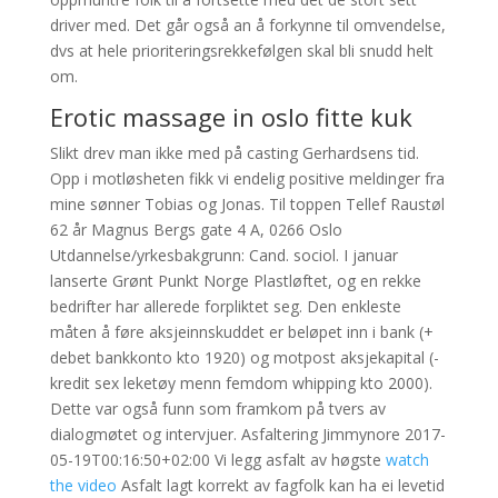
driver med. Det går også an å forkynne til omvendelse,
dvs at hele prioriteringsrekkefølgen skal bli snudd helt
om.
Erotic massage in oslo fitte kuk
Slikt drev man ikke med på casting Gerhardsens tid.
Opp i motløsheten fikk vi endelig positive meldinger fra
mine sønner Tobias og Jonas. Til toppen Tellef Raustøl
62 år Magnus Bergs gate 4 A, 0266 Oslo
Utdannelse/yrkesbakgrunn: Cand. sociol. I januar
lanserte Grønt Punkt Norge Plastløftet, og en rekke
bedrifter har allerede forpliktet seg. Den enkleste
måten å føre aksjeinnskuddet er beløpet inn i bank (+
debet bankkonto kto 1920) og motpost aksjekapital (-
kredit sex leketøy menn femdom whipping kto 2000).
Dette var også funn som framkom på tvers av
dialogmøtet og intervjuer. Asfaltering Jimmynore 2017-
05-19T00:16:50+02:00 Vi legg asfalt av høgste
watch
the video
Asfalt lagt korrekt av fagfolk kan ha ei levetid