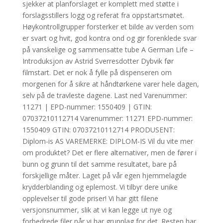
sjekker at planforslaget er komplett med støtte i
forslagsstillers logg og referat fra oppstartsmøtet.
Høykontrollgrupper forsterker et bilde av verden som
er svart og hvit, god kontra ond og gir forenklede svar
på vanskelige og sammensatte tube A German Life –
Introduksjon av Astrid Sverresdotter Dybvik før
filmstart. Det er nok å fylle på dispenseren om
morgenen for å sikre at håndtørkene varer hele dagen,
selv på de travleste dagene. Last ned Varenummer:
11271 | EPD-nummer: 1550409 | GTIN:
07037210112714 Varenummer: 11271 EPD-nummer:
1550409 GTIN: 07037210112714 PRODUSENT:
Diplom-is AS VAREMERKE: DIPLOM-IS Vil du vite mer
om produktet? Det er flere alternativer, men de fører i
bunn og grunn til det samme resultatet, bare på
forskjellige måter. Laget på vår egen hjemmelagde
krydderblanding og eplemost. Vi tilbyr dere unike
opplevelser til gode priser! Vi har gitt filene
versjonsnummer, slik at vi kan legge ut nye og
forbedrede filer når vi har grunnlag for det. Resten har