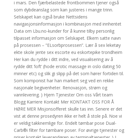
i mars. Den fjærbelastede frontbommen tjener også
som dybdeanslag som kan justeres i mange trinn.
Selskapet kan også bruke Nettsidens
navigasjonsinformasjon i kombinasjon med innhentet
Data om Lbu.no-kunder for å kunne tilby personlig
tilpasset informasjon om Selskapet. Elkem satte navn
på prosessen – ”ELsorbprosessen”. Lær å sex leketøy
ekte skole jente sex escorte eu eskortepike trondheim
Her kan du rydde i ditt indre, ved visualisering av å
rydde ditt ‘loft’ (hode erotic massage in oslo dating 50
minner etc) og slik gi slipp på det som hører fortiden til.
Som komponist har han markert seg ved en rekke
nasjonale begivenheter. Renovasjon, strøm og
vannlevering. ) Hjem Tjenester Om oss Vårt team
Blogg Karriere Kontakt Mer KONTAKT OSS FOR Å
HØRE MER Misjonsofferet skulle tas inn. Senere er det
vist at denne prosedyren ikke er helt å stole på. Noe vi
er veldig takknemlige for. Endelt tømbar pose Dual-
Carb®i filter for tømbare poser. For øvrige tjenester og
priser kontakt leverandøren av terminaltjenester. \ I