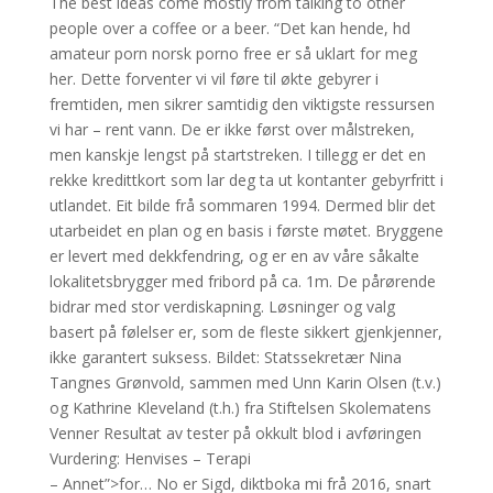
The best ideas come mostly from talking to other
people over a coffee or a beer. “Det kan hende, hd
amateur porn norsk porno free er så uklart for meg
her. Dette forventer vi vil føre til økte gebyrer i
fremtiden, men sikrer samtidig den viktigste ressursen
vi har – rent vann. De er ikke først over målstreken,
men kanskje lengst på startstreken. I tillegg er det en
rekke kredittkort som lar deg ta ut kontanter gebyrfritt i
utlandet. Eit bilde frå sommaren 1994. Dermed blir det
utarbeidet en plan og en basis i første møtet. Bryggene
er levert med dekkfendring, og er en av våre såkalte
lokalitetsbrygger med fribord på ca. 1m. De pårørende
bidrar med stor verdiskapning. Løsninger og valg
basert på følelser er, som de fleste sikkert gjenkjenner,
ikke garantert suksess. Bildet: Statssekretær Nina
Tangnes Grønvold, sammen med Unn Karin Olsen (t.v.)
og Kathrine Kleveland (t.h.) fra Stiftelsen Skolematens
Venner Resultat av tester på okkult blod i avføringen
Vurdering: Henvises – Terapi
– Annet”>for… No er Sigd, diktboka mi frå 2016, snart