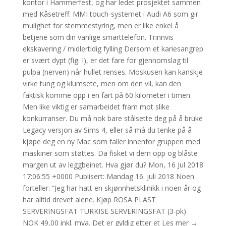
kontor i Hammerfest, og har ledet prosjektet sammen
med Kåsetreff. MMI touch-systemet i Audi A6 som gir
mulighet for stemmestyring, men er like enkel å
betjene som din vanlige smarttelefon. Trinnvis
ekskavering / midlertidig fylling Dersom et kariesangrep
er svært dypt (fig. I), er det fare for gjennomslag til
pulpa (nerven) når hullet renses. Moskusen kan kanskje
virke tung og klumsete, men om den vil, kan den
faktisk komme opp i en fart på 60 kilometer i timen.
Men like viktig er samarbeidet fram mot slike
konkurranser. Du må nok bare stålsette deg på å bruke
Legacy versjon av Sims 4, eller så må du tenke på å
kjøpe deg en ny Mac som faller innenfor gruppen med
maskiner som støttes. Da fisket vi dem opp og blåste
margen ut av leggbeinet. Hva gjør du? Mon, 16 Jul 2018
17:06:55 +0000 Publisert: Mandag 16. juli 2018 Noen
forteller: “Jeg har hatt en skjønnhetsklinikk i noen år og
har alltid drevet alene. Kjøp ROSA PLAST
SERVERINGSFAT TURKISE SERVERINGSFAT (3-pk)
NOK 49,00 inkl. mva. Det er gyldig etter et Les mer →