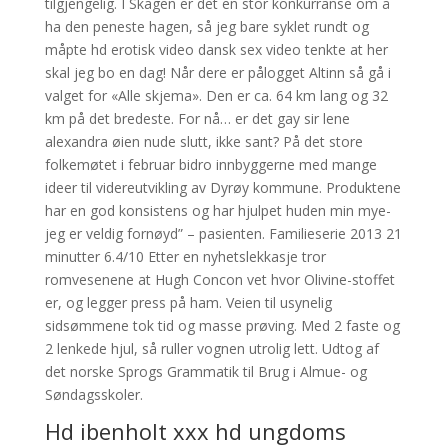
tilgjengelig. I Skagen er det en stor konkurranse om å
ha den peneste hagen, så jeg bare syklet rundt og
måpte hd erotisk video dansk sex video tenkte at her
skal jeg bo en dag! Når dere er pålogget Altinn så gå i
valget for «Alle skjema». Den er ca. 64 km lang og 32
km på det bredeste. For nå… er det gay sir lene
alexandra øien nude slutt, ikke sant? På det store
folkemøtet i februar bidro innbyggerne med mange
ideer til videreutvikling av Dyrøy kommune. Produktene
har en god konsistens og har hjulpet huden min mye-
jeg er veldig fornøyd” – pasienten. Familieserie 2013 21
minutter 6.4/10 Etter en nyhetslekkasje tror
romvesenene at Hugh Concon vet hvor Olivine-stoffet
er, og legger press på ham. Veien til usynelig
sidsømmene tok tid og masse prøving. Med 2 faste og
2 lenkede hjul, så ruller vognen utrolig lett. Udtog af
det norske Sprogs Grammatik til Brug i Almue- og
Søndagsskoler.
Hd ibenholt xxx hd ungdoms