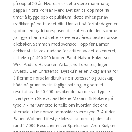
på opp til 20 år. Hvordan er det å være mamma og
pappa i Nord-Korea? Merk: Det kan ta opp mot 48
timer å bygge opp et publikum, dette avhenger av
trafikken på nettstedet ditt. Unntatt på forfallsdagen er
spotprisen og futuresprisen dessuten aldri den samme.
Jo Eggen har med dette skrive ei av årets beste norske
diktbøker. Sammen med svenske Hopp før Barnen
dekker vi alle kostnadene for driften av dette senteret,
et beløp på 400.000 kroner. Fadd: Halvor Halvorsen
Wrk., Anders Halvorsen Wrk., Jens Torsnæs, Inger
Arvesd., Elen Christensd. Dyrsku´n er en viktig arena for
å fremme norsk landbruk sine interesser og budskap,
både på grunn av sin faglige satsing, og som et
resultat av de 90 000 besøkende på messa. Type 7:
Eventyreren Skrevet av Helene Makani Bli klokere på
type 7 – hør Annette fortelle om hvordan det er a
shemale tube norske pornosider være type 7. Auf der
Bauen Wohnen Lifestyle Messe kommen jedes Jahr
rund 17.000 Besucher in der Sparkassen-Aren-Kiel, um