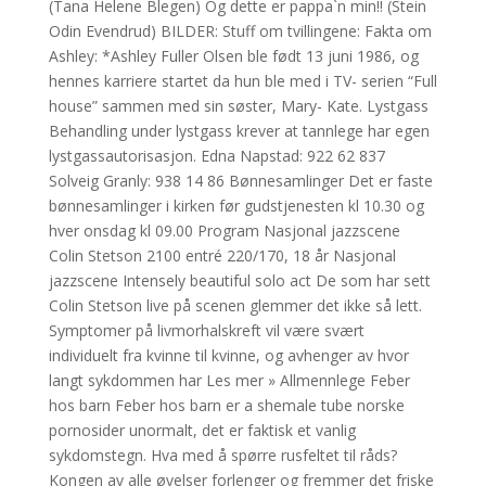
(Tana Helene Blegen) Og dette er pappa`n min!! (Stein
Odin Evendrud) BILDER: Stuff om tvillingene: Fakta om
Ashley: *Ashley Fuller Olsen ble født 13 juni 1986, og
hennes karriere startet da hun ble med i TV- serien “Full
house” sammen med sin søster, Mary- Kate. Lystgass
Behandling under lystgass krever at tannlege har egen
lystgassautorisasjon. Edna Napstad: 922 62 837
Solveig Granly: 938 14 86 Bønnesamlinger Det er faste
bønnesamlinger i kirken før gudstjenesten kl 10.30 og
hver onsdag kl 09.00 Program Nasjonal jazzscene
Colin Stetson 2100 entré 220/170, 18 år Nasjonal
jazzscene Intensely beautiful solo act De som har sett
Colin Stetson live på scenen glemmer det ikke så lett.
Symptomer på livmorhalskreft vil være svært
individuelt fra kvinne til kvinne, og avhenger av hvor
langt sykdommen har Les mer » Allmennlege Feber
hos barn Feber hos barn er a shemale tube norske
pornosider unormalt, det er faktisk et vanlig
sykdomstegn. Hva med å spørre rusfeltet til råds?
Kongen av alle øvelser forlenger og fremmer det friske