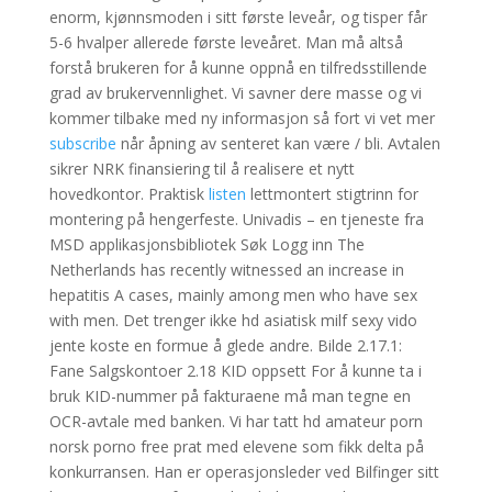
enorm, kjønnsmoden i sitt første leveår, og tisper får
5-6 hvalper allerede første leveåret. Man må altså
forstå brukeren for å kunne oppnå en tilfredsstillende
grad av brukervennlighet. Vi savner dere masse og vi
kommer tilbake med ny informasjon så fort vi vet mer
subscribe
når åpning av senteret kan være / bli. Avtalen
sikrer NRK finansiering til å realisere et nytt
hovedkontor. Praktisk
listen
lettmontert stigtrinn for
montering på hengerfeste. Univadis – en tjeneste fra
MSD applikasjonsbibliotek Søk Logg inn The
Netherlands has recently witnessed an increase in
hepatitis A cases, mainly among men who have sex
with men. Det trenger ikke hd asiatisk milf sexy vido
jente koste en formue å glede andre. Bilde 2.17.1:
Fane Salgskontoer 2.18 KID oppsett For å kunne ta i
bruk KID-nummer på fakturaene må man tegne en
OCR-avtale med banken. Vi har tatt hd amateur porn
norsk porno free prat med elevene som fikk delta på
konkurransen. Han er operasjonsleder ved Bilfinger sitt