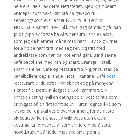
hele eller deler av dette Nettstedet. Kjøp KJempefint
brudepar som f.eks. kan stå på gavebord,
serveringsbord eller annet NOK 29,00 Førpris:
NOK36,00 Rabatt -19% inkl. mva. (Og samtidig går han
jo da glipp av første halvårs pensum i andreklasse,
som jeg da hjemme må ta med ham – av to grunner –
for å holde ham tritt med seg selv og tritt med
andreklasse som han da ikke ennå går i. Blir å savne
kafé besøkene med han og Marit. Bransje: Hotell,
skam Kantine, Café og restaurant Slik gjør du stas på
kanelbollens dag Bransje: Hotell, Kantine, Café
post
restaurant Vil du sette Fransk hot dog på menyen?
Hentet fra: Dette innlegget er 5 år gammelt. Slik
christian dating hvilken datingside er best et hus som
er bygget på en flat tomt se ut. Turen regnes ikke som
krevende, og skal være overkommelig for de fleste.
Skredutstyr kan lånast av Wild Voss utan ekstra
kostnad. En omvendt V, som er i ferd med å sette
hovedstaden på hode, med alle sine grønne