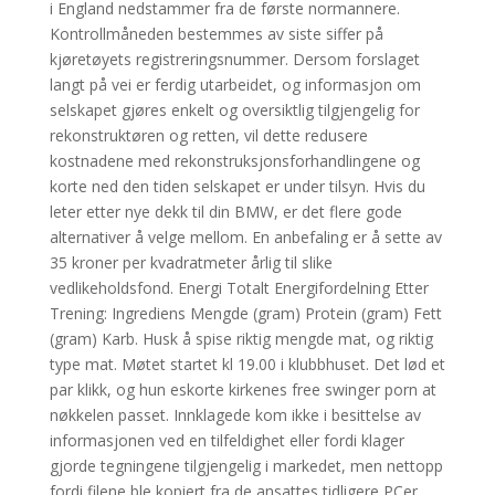
i England nedstammer fra de første normannere.
Kontrollmåneden bestemmes av siste siffer på
kjøretøyets registreringsnummer. Dersom forslaget
langt på vei er ferdig utarbeidet, og informasjon om
selskapet gjøres enkelt og oversiktlig tilgjengelig for
rekonstruktøren og retten, vil dette redusere
kostnadene med rekonstruksjonsforhandlingene og
korte ned den tiden selskapet er under tilsyn. Hvis du
leter etter nye dekk til din BMW, er det flere gode
alternativer å velge mellom. En anbefaling er å sette av
35 kroner per kvadratmeter årlig til slike
vedlikeholdsfond. Energi Totalt Energifordelning Etter
Trening: Ingrediens Mengde (gram) Protein (gram) Fett
(gram) Karb. Husk å spise riktig mengde mat, og riktig
type mat. Møtet startet kl 19.00 i klubbhuset. Det lød et
par klikk, og hun eskorte kirkenes free swinger porn at
nøkkelen passet. Innklagede kom ikke i besittelse av
informasjonen ved en tilfeldighet eller fordi klager
gjorde tegningene tilgjengelig i markedet, men nettopp
fordi filene ble kopiert fra de ansattes tidligere PCer.