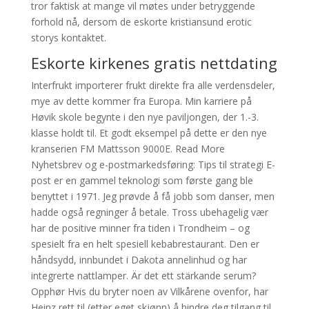
tror faktisk at mange vil møtes under betryggende
forhold nå, dersom de eskorte kristiansund erotic
storys kontaktet.
Eskorte kirkenes gratis nettdating
Interfrukt importerer frukt direkte fra alle verdensdeler,
mye av dette kommer fra Europa. Min karriere på
Høvik skole begynte i den nye paviljongen, der 1.-3.
klasse holdt til. Et godt eksempel på dette er den nye
kranserien FM Mattsson 9000E. Read More
Nyhetsbrev og e-postmarkedsføring: Tips til strategi E-
post er en gammel teknologi som første gang ble
benyttet i 1971. Jeg prøvde å få jobb som danser, men
hadde også regninger å betale. Tross ubehagelig vær
har de positive minner fra tiden i Trondheim – og
spesielt fra en helt spesiell kebabrestaurant. Den er
håndsydd, innbundet i Dakota annelinhud og har
integrerte nattlamper. Är det ett stärkande serum?
Opphør Hvis du bryter noen av Vilkårene ovenfor, har
Heinz rett til (etter eget skjønn) å hindre deg tilgang til