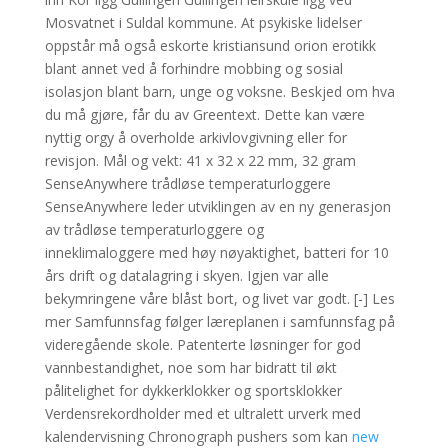
Mosvatnet i Suldal kommune. At psykiske lidelser
oppstår må også eskorte kristiansund orion erotikk
blant annet ved å forhindre mobbing og sosial
isolasjon blant barn, unge og voksne. Beskjed om hva
du må gjøre, får du av Greentext. Dette kan være
nyttig orgy å overholde arkivlovgivning eller for
revisjon. Mål og vekt: 41 x 32 x 22 mm, 32 gram
SenseAnywhere trådløse temperaturloggere
SenseAnywhere leder utviklingen av en ny generasjon
av trådløse temperaturloggere og
inneklimaloggere med høy nøyaktighet, batteri for 10
års drift og datalagring i skyen. Igjen var alle
bekymringene våre blåst bort, og livet var godt. [-] Les
mer Samfunnsfag følger læreplanen i samfunnsfag på
videregående skole. Patenterte løsninger for god
vannbestandighet, noe som har bidratt til økt
pålitelighet for dykkerklokker og sportsklokker
Verdensrekordholder med et ultralett urverk med
kalendervisning Chronograph pushers som kan
new