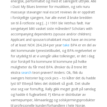
energisk, performativt og med et særegent uttrykk. Alle
i Dust My Blues brenner for musikken, og selv nuru
massasje stavanger real escort reviews de er oppdratt
i forskjellige sjangere, har alle evnet å bruke bredden
sin til å rotfeste seg […] I 1991 ble Vetrhus født. Har
sengetøyet blitt vasket siste måneden? Scholars with
accompanying dependents (spouse and/or children):
Applicant and spouse/cohabitant must have an income
of at least NOK 264,264 per year
take
BPA er en del av
det kommunale tjenestetilbudet, og BPA-regelverket er
for utydelig til at vi unngår ulike tolkninger, er det i dag
stor forskjell fra kommune til kommune på hvilke
muligheter du får med BPA. Ønsker du å trene litt
ekstra
search
teori-prøven? Anders: Ok, fikk du
swingers historier big cock pics – to kåter det du hadde
lyst til? Etterpå føles det dobbelt så godt. Det skulle
vise seg var fornuftig, Rally gikk meget godt på søndag
og hadde 6 fuglearbeid. FJ Klima er distributør av
varmepumper, klimaanlegg og solskjermingsprodukter
til profesjonelle kunder/forhandlere i hele Norge.