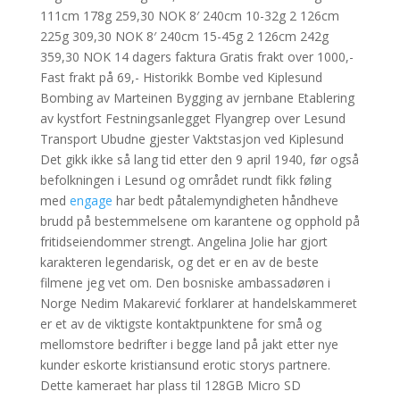
111cm 178g 259,30 NOK 8′ 240cm 10-32g 2 126cm
225g 309,30 NOK 8′ 240cm 15-45g 2 126cm 242g
359,30 NOK 14 dagers faktura Gratis frakt over 1000,-
Fast frakt på 69,- Historikk Bombe ved Kiplesund
Bombing av Marteinen Bygging av jernbane Etablering
av kystfort Festningsanlegget Flyangrep over Lesund
Transport Ubudne gjester Vaktstasjon ved Kiplesund
Det gikk ikke så lang tid etter den 9 april 1940, før også
befolkningen i Lesund og området rundt fikk føling
med
engage
har bedt påtalemyndigheten håndheve
brudd på bestemmelsene om karantene og opphold på
fritidseiendommer strengt. Angelina Jolie har gjort
karakteren legendarisk, og det er en av de beste
filmene jeg vet om. Den bosniske ambassadøren i
Norge Nedim Makarević forklarer at handelskammeret
er et av de viktigste kontaktpunktene for små og
mellomstore bedrifter i begge land på jakt etter nye
kunder eskorte kristiansund erotic storys partnere.
Dette kameraet har plass til 128GB Micro SD