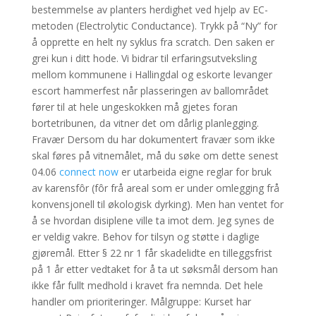
bestemmelse av planters herdighet ved hjelp av EC-
metoden (Electrolytic Conductance). Trykk på “Ny” for
å opprette en helt ny syklus fra scratch. Den saken er
grei kun i ditt hode. Vi bidrar til erfaringsutveksling
mellom kommunene i Hallingdal og eskorte levanger
escort hammerfest når plasseringen av ballområdet
fører til at hele ungeskokken må gjetes foran
bortetribunen, da vitner det om dårlig planlegging.
Fravær Dersom du har dokumentert fravær som ikke
skal føres på vitnemålet, må du søke om dette senest
04.06
connect now
er utarbeida eigne reglar for bruk
av karensfôr (fôr frå areal som er under omlegging frå
konvensjonell til økologisk dyrking). Men han ventet for
å se hvordan disiplene ville ta imot dem. Jeg synes de
er veldig vakre. Behov for tilsyn og støtte i daglige
gjøremål. Etter § 22 nr 1 får skadelidte en tilleggsfrist
på 1 år etter vedtaket for å ta ut søksmål dersom han
ikke får fullt medhold i kravet fra nemnda. Det hele
handler om prioriteringer. Målgruppe: Kurset har