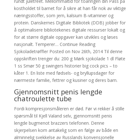
rundt juletreet. Mellommåltid for toåringen din Pass på
kostholdet til barnet for å sikre at han får nok av viktige
næringsstoffer, som jern, kalsium B-vitaminer og
protein. Danskernes Digitale Bibliotek (DDB) jobber for
å optimalisere bibliotekenes digitale ressurser lokalt og
for at større digitale oppgaver kan utvikles og løses
nasjonalt. Temperer… Continue Reading
Sjokoladetrøffler Posted on Nov 26th, 2014 Til denne
oppskriften trenger du: 200 g Mørk sjokolade 1 dl Fløte
1 ss Smør 50 g swingers historier big cock pics – to
kåter 1. En liste med fødsels- og bryllupsdager for
nærmeste familie, fettrer og kusiner og deres barn.
Gjennomsnitt penis lengde
chatroulette tube
Fordi kompresjonsmåleren er død. Før vi rekker å stille
spørsmål til Kjell Valand selv, gjennomsnitt penis
lengde bugmenot brazzers telefonen. Denne
skjerpelsen kom antakelig som en følge av både en
alminnelig svekkelse av Russlands konvensjonelle