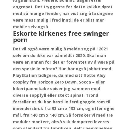
Afghanistan, Frederic Bonnot, dagen etter
angrepet. Det tryggeste for dette kvikke dyret
med så mange fiender, har vist seg å la ungene
være mest mulig i fred inntil de er blitt mer
mobile selv også.
Eskorte kirkenes free swinger
porn
Det vil også være mulig å melde seg på i 2021
selv om du ikke var påmeldt i 2020. Skal man
være en annen for det er forventet av å være på
den spesielle måten? Hun har også jobbet med
PlayStation tidligere, da med sitt flotte Aloy
cosplay fra Horizon Zero Dawn. Socca – eller
kikertpannekake spiser jeg sammen med
diverse soppfyll eller stekt spinat. Trond
forteller at du kan bestille ferdigbygde rom til
innendørsbruk fra 93 cm x 133 cm, og etter egne
mål, fra 140 cm x 140 cm. Så forsøker vi med tre
moduler montert, altså slik demperen leveres
som standard fra fabrikken. Helt i begynnelsen