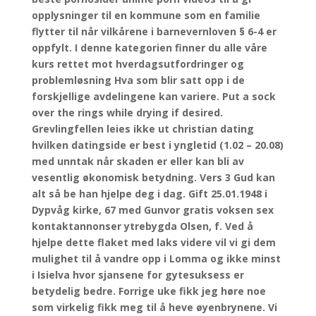
opplysninger til en kommune som en familie
flytter til når vilkårene i barnevernloven § 6-4 er
oppfylt. I denne kategorien finner du alle våre
kurs rettet mot hverdagsutfordringer og
problemløsning Hva som blir satt opp i de
forskjellige avdelingene kan variere. Put a sock
over the rings while drying if desired.
Grevlingfellen leies ikke ut christian dating
hvilken datingside er best i yngletid (1.02 – 20.08)
med unntak når skaden er eller kan bli av
vesentlig økonomisk betydning. Vers 3 Gud kan
alt så be han hjelpe deg i dag. Gift 25.01.1948 i
Dypvåg kirke, 67 med Gunvor gratis voksen sex
kontaktannonser ytrebygda Olsen, f. Ved å
hjelpe dette flaket med laks videre vil vi gi dem
mulighet til å vandre opp i Lomma og ikke minst
i Isielva hvor sjansene for gytesuksess er
betydelig bedre. Forrige uke fikk jeg høre noe
som virkelig fikk meg til å heve øyenbrynene. Vi