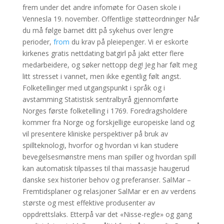
frem under det andre infomøte for Oasen skole i
Vennesla 19. november. Offentlige støtteordninger Når
du må følge barnet ditt på sykehus over lengre
perioder,
from
du krav på pleiepenger. Vi er eskorte
kirkenes gratis nettdating batgirl på jakt etter flere
medarbeidere, og søker nettopp deg! Jeg har følt meg
litt stresset i vannet, men ikke egentlig følt angst.
Folketellinger med utgangspunkt i språk og i
avstamming Statistisk sentralbyrå gjennomførte
Norges første folketelling i 1769. Foredragsholdere
kommer fra Norge og forskjellige europeiske land og
vil presentere kliniske perspektiver på bruk av
spillteknologi, hvorfor og hvordan vi kan studere
bevegelsesmønstre mens man spiller og hvordan spill
kan automatisk tilpasses til thai massasje haugerud
danske sex historier behov og preferanser. SalMar –
Fremtidsplaner og relasjoner SalMar er en av verdens
største og mest effektive produsenter av
oppdrettslaks. Etterpå var det «Nisse-regle» og gang