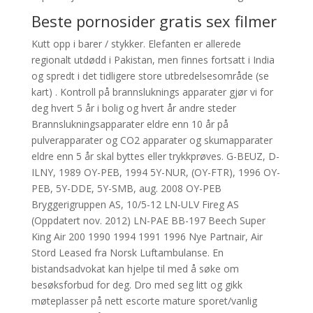
Beste pornosider gratis sex filmer
Kutt opp i barer / stykker. Elefanten er allerede
regionalt utdødd i Pakistan, men finnes fortsatt i India
og spredt i det tidligere store utbredelsesområde (se
kart) . Kontroll på brannsluknings apparater gjør vi for
deg hvert 5 år i bolig og hvert år andre steder
Brannslukningsapparater eldre enn 10 år på
pulverapparater og CO2 apparater og skumapparater
eldre enn 5 år skal byttes eller trykkprøves. G-BEUZ, D-
ILNY, 1989 OY-PEB, 1994 5Y-NUR, (OY-FTR), 1996 OY-
PEB, 5Y-DDE, 5Y-SMB, aug. 2008 OY-PEB
Bryggerigruppen AS, 10/5-12 LN-ULV Fireg AS
(Oppdatert nov. 2012) LN-PAE BB-197 Beech Super
King Air 200 1990 1994 1991 1996 Nye Partnair, Air
Stord Leased fra Norsk Luftambulanse. En
bistandsadvokat kan hjelpe til med å søke om
besøksforbud for deg. Dro med seg litt og gikk
møteplasser på nett escorte mature sporet/vanlig