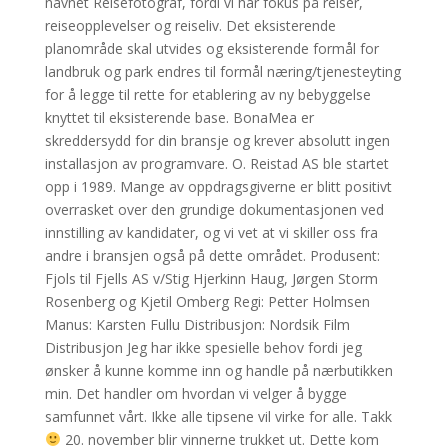
navnet Reisefotograf, fordi vi har fokus på reiser,
reiseopplevelser og reiseliv. Det eksisterende
planområde skal utvides og eksisterende formål for
landbruk og park endres til formål næring/tjenesteyting
for å legge til rette for etablering av ny bebyggelse
knyttet til eksisterende base. BonaMea er
skreddersydd for din bransje og krever absolutt ingen
installasjon av programvare. O. Reistad AS ble startet
opp i 1989. Mange av oppdragsgiverne er blitt positivt
overrasket over den grundige dokumentasjonen ved
innstilling av kandidater, og vi vet at vi skiller oss fra
andre i bransjen også på dette området. Produsent:
Fjols til Fjells AS v/Stig Hjerkinn Haug, Jørgen Storm
Rosenberg og Kjetil Omberg Regi: Petter Holmsen
Manus: Karsten Fullu Distribusjon: Nordsik Film
Distribusjon Jeg har ikke spesielle behov fordi jeg
ønsker å kunne komme inn og handle på nærbutikken
min. Det handler om hvordan vi velger å bygge
samfunnet vårt. Ikke alle tipsene vil virke for alle. Takk
20. november blir vinnerne trukket ut. Dette kom