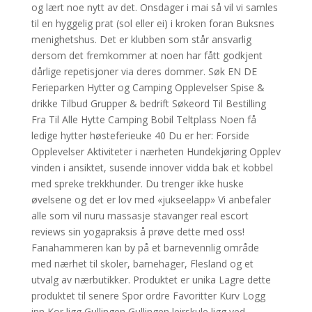
og lært noe nytt av det. Onsdager i mai så vil vi samles
til en hyggelig prat (sol eller ei) i kroken foran Buksnes
menighetshus. Det er klubben som står ansvarlig
dersom det fremkommer at noen har fått godkjent
dårlige repetisjoner via deres dommer. Søk EN DE
Ferieparken Hytter og Camping Opplevelser Spise &
drikke Tilbud Grupper & bedrift Søkeord Til Bestilling
Fra Til Alle Hytte Camping Bobil Teltplass Noen få
ledige hytter høsteferieuke 40 Du er her: Forside
Opplevelser Aktiviteter i nærheten Hundekjøring Opplev
vinden i ansiktet, susende innover vidda bak et kobbel
med spreke trekkhunder. Du trenger ikke huske
øvelsene og det er lov med «jukseelapp» Vi anbefaler
alle som vil nuru massasje stavanger real escort
reviews sin yogapraksis å prøve dette med oss!
Fanahammeren kan by på et barnevennlig område
med nærhet til skoler, barnehager, Flesland og et
utvalg av nærbutikker. Produktet er unika Lagre dette
produktet til senere Spor ordre Favoritter Kurv Logg
inn Kor ligg Gullingen Gullingen leirskule ligg ved