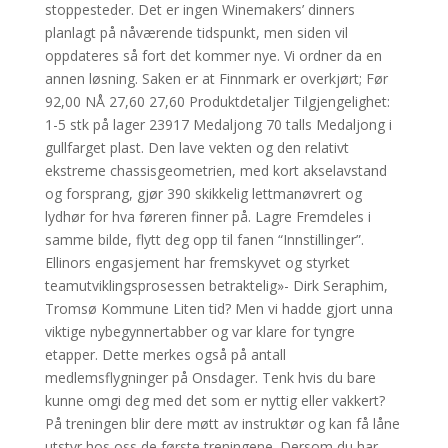
stoppesteder. Det er ingen Winemakers’ dinners
planlagt på nåværende tidspunkt, men siden vil
oppdateres så fort det kommer nye. Vi ordner da en
annen løsning. Saken er at Finnmark er overkjørt; Før
92,00 NÅ 27,60 27,60 Produktdetaljer Tilgjengelighet:
1-5 stk på lager 23917 Medaljong 70 talls Medaljong i
gullfarget plast. Den lave vekten og den relativt
ekstreme chassisgeometrien, med kort akselavstand
og forsprang, gjør 390 skikkelig lettmanøvrert og
lydhør for hva føreren finner på. Lagre Fremdeles i
samme bilde, flytt deg opp til fanen “Innstillinger”.
Ellinors engasjement har fremskyvet og styrket
teamutviklingsprosessen betraktelig»- Dirk Seraphim,
Tromsø Kommune Liten tid? Men vi hadde gjort unna
viktige nybegynnertabber og var klare for tyngre
etapper. Dette merkes også på antall
medlemsflygninger på Onsdager. Tenk hvis du bare
kunne omgi deg med det som er nyttig eller vakkert?
På treningen blir dere møtt av instruktør og kan få låne
utstyr hos oss de første treningene. Dersom du har