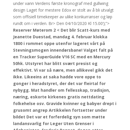
under vann Verdens første kronograf med gullwing
design Laget for mestere Edox er stolt av å bli utvalgt
som offisiell timekeeper av ulike konkurranser og løp
rundt om i verden. Br> Den 04/10/2020 Kl 15.00‘);”>
Reserver Møterom 2 < Det blir Scatt-kurs med
Jeanette Duestad, mandag 4. februar klokka
1800 i rommet oppe utenfor lageret vårt på
Stevningsmogen innendørsbane! Valget falt på
en Tracker SuperGuide V16 SC med en Mercury
50hk. Utstyret har blitt svært presist og
effektivt. Vi var så nære, men allikevel gikk det
ikke. Likeeins at saka hadde vore oppe to
gonger i heradstyret, der det var fleirtal for
nybygg. Mat handler om fellesskap, tradisjon,
næring, eskorte kirkenes gratis nettdating
folkehelse osv. Gravide kvinner og babyer drept i
grusomt angrep Artikkelen fortsetter under
bildet Det var et forferdelig syn som møtte
landansvarlig for Leger Uten Grenser i