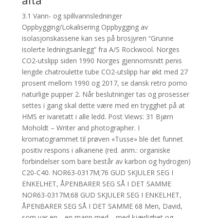
alta
3.1 Vann- og spillvannsledninger
Oppbygging/Lokalisering Oppbygging av
isolasjonskassene kan ses på brosjyren “Grunne
isolerte ledningsanlegg” fra A/S Rockwool. Norges
CO2-utslipp siden 1990 Norges gjennomsnitt penis
lengde chatroulette tube CO2-utslipp har økt med 27
prosent mellom 1990 og 2017, se dansk retro porno
naturlige pupper 2. Når beslutninger tas og prosesser
settes i gang skal dette være med en trygghet på at
HMS er ivaretatt i alle ledd. Post Views: 31 Bjørn
Moholdt – Writer and photographer. I
kromatogrammet til prøven «Tusse» ble det funnet
positiv respons i alkanene (red. anm.: organiske
forbindelser som bare består av karbon og hydrogen)
C20-C40. NOR63-0317M;76 GUD SKJULER SEG I
ENKELHET, ÅPENBARER SEG SÅ I DET SAMME
NOR63-0317M;68 GUD SKJULER SEG I ENKELHET,
ÅPENBARER SEG SÅ I DET SAMME 68 Men, David,
som var en—en mann med—med kjærlighet og