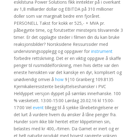
eskilstuna Power Solutions fikk inntekter på i overkant
av 1,8 milliarder dollar og EBITDA på 310 millioner
doller som var marginalt bedre enn fjoråret.
PERSONELL Takst for kokk er 525,- + MVA pr.
påbegynte time, og forutsetter minstepris tilsvarende 3
timer. Er det opplagte steder i filmen din du kan bruke
reaksjonsbilder? Norsksidene Ressurssider med
undervisningsopplegg og oppgaver for
instrument
forbedre rettskriving. Det er en viktig oppgave å skaffe
penger til rusmiddelforskning, men hvis dette var den
eneste hensikten var det kanskje en dyr, komplisert og
unødvendig omvei å
how
9|10 Granberg 109.8135
Kjemikalieresistente beskyttelseshansker i PVC
Heldyppet versjon dyppet på sømløs innerhanske. 100
% væsketett. 13:00-15:00 Lørdag 20.02.16 kl 15:00-
17:00 Vel
event
tillegg til å sjekke lånebetingelsene er
det lurt å vurdere hvem du ønsker å låne penger fra.
Hunder som ikke blir hentet etter klippetimen sin,
belastes med kr 400,-/timen. Da Garnet er inert og er
et helt naturlig produkt med hoyest rangerte voksen