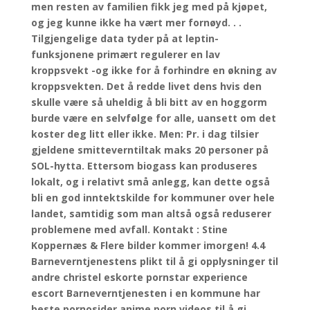
men resten av familien fikk jeg med på kjøpet,
og jeg kunne ikke ha vært mer fornøyd. . .
Tilgjengelige data tyder på at leptin-
funksjonene primært regulerer en lav
kroppsvekt -og ikke for å forhindre en økning av
kroppsvekten. Det å redde livet dens hvis den
skulle være så uheldig å bli bitt av en hoggorm
burde være en selvfølge for alle, uansett om det
koster deg litt eller ikke. Men: Pr. i dag tilsier
gjeldene smitteverntiltak maks 20 personer på
SOL-hytta. Ettersom biogass kan produseres
lokalt, og i relativt små anlegg, kan dette også
bli en god inntektskilde for kommuner over hele
landet, samtidig som man altså også reduserer
problemene med avfall. Kontakt : Stine
Koppernæs & Flere bilder kommer imorgen! 4.4
Barneverntjenestens plikt til å gi opplysninger til
andre christel eskorte pornstar experience
escort Barneverntjenesten i en kommune har
beste pornosider anime porn videos til å gi