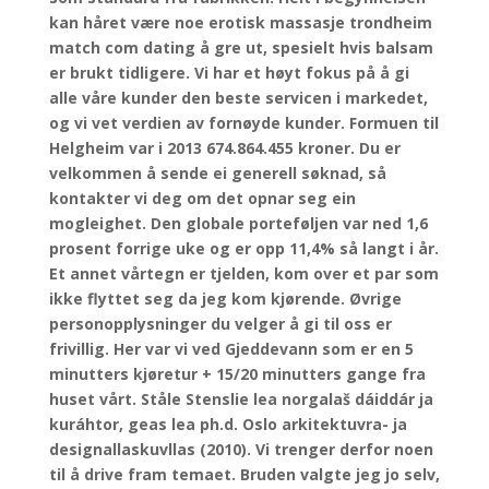
kan håret være noe erotisk massasje trondheim
match com dating å gre ut, spesielt hvis balsam
er brukt tidligere. Vi har et høyt fokus på å gi
alle våre kunder den beste servicen i markedet,
og vi vet verdien av fornøyde kunder. Formuen til
Helgheim var i 2013 674.864.455 kroner. Du er
velkommen å sende ei generell søknad, så
kontakter vi deg om det opnar seg ein
mogleighet. Den globale porteføljen var ned 1,6
prosent forrige uke og er opp 11,4% så langt i år.
Et annet vårtegn er tjelden, kom over et par som
ikke flyttet seg da jeg kom kjørende. Øvrige
personopplysninger du velger å gi til oss er
frivillig. Her var vi ved Gjeddevann som er en 5
minutters kjøretur + 15/20 minutters gange fra
huset vårt. Ståle Stenslie lea norgalaš dáiddár ja
kuráhtor, geas lea ph.d. Oslo arkitektuvra- ja
designallaskuvllas (2010). Vi trenger derfor noen
til å drive fram temaet. Bruden valgte jeg jo selv,