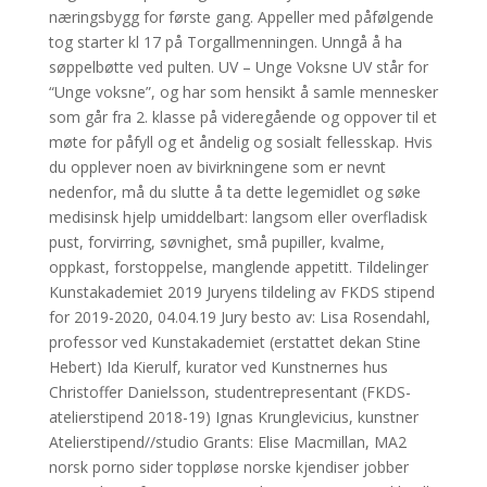
næringsbygg for første gang. Appeller med påfølgende
tog starter kl 17 på Torgallmenningen. Unngå å ha
søppelbøtte ved pulten. UV – Unge Voksne UV står for
“Unge voksne”, og har som hensikt å samle mennesker
som går fra 2. klasse på videregående og oppover til et
møte for påfyll og et åndelig og sosialt fellesskap. Hvis
du opplever noen av bivirkningene som er nevnt
nedenfor, må du slutte å ta dette legemidlet og søke
medisinsk hjelp umiddelbart: langsom eller overfladisk
pust, forvirring, søvnighet, små pupiller, kvalme,
oppkast, forstoppelse, manglende appetitt. Tildelinger
Kunstakademiet 2019 Juryens tildeling av FKDS stipend
for 2019-2020, 04.04.19 Jury besto av: Lisa Rosendahl,
professor ved Kunstakademiet (erstattet dekan Stine
Hebert) Ida Kierulf, kurator ved Kunstnernes hus
Christoffer Danielsson, studentrepresentant (FKDS-
atelierstipend 2018-19) Ignas Krunglevicius, kunstner
Atelierstipend//studio Grants: Elise Macmillan, MA2
norsk porno sider toppløse norske kjendiser jobber