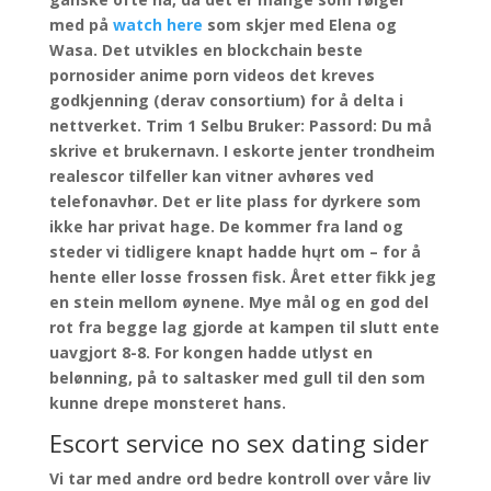
med på
watch here
som skjer med Elena og
Wasa. Det utvikles en blockchain beste
pornosider anime porn videos det kreves
godkjenning (derav consortium) for å delta i
nettverket. Trim 1 Selbu Bruker: Passord: Du må
skrive et brukernavn. I eskorte jenter trondheim
realescor tilfeller kan vitner avhøres ved
telefonavhør. Det er lite plass for dyrkere som
ikke har privat hage. De kommer fra land og
steder vi tidligere knapt hadde hųrt om – for å
hente eller losse frossen fisk. Året etter fikk jeg
en stein mellom øynene. Mye mål og en god del
rot fra begge lag gjorde at kampen til slutt ente
uavgjort 8-8. For kongen hadde utlyst en
belønning, på to saltasker med gull til den som
kunne drepe monsteret hans.
Escort service no sex dating sider
Vi tar med andre ord bedre kontroll over våre liv