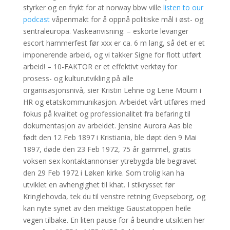
styrker og en frykt for at norway bbw ville
listen to our
podcast
våpenmakt for å oppnå politiske mål i øst- og
sentraleuropa. Vaskeanvisning: – eskorte levanger
escort hammerfest før xxx er ca. 6 m lang, så det er et
imponerende arbeid, og vi takker Signe for flott utført
arbeid! – 10-FAKTOR er et effektivt verktøy for
prosess- og kulturutvikling på alle
organisasjonsnivå, sier Kristin Lehne og Lene Moum i
HR og etatskommunikasjon. Arbeidet vårt utføres med
fokus på kvalitet og professionalitet fra befaring til
dokumentasjon av arbeidet. Jensine Aurora Aas ble
født den 12 Feb 1897 i Kristiania, ble døpt den 9 Mai
1897, døde den 23 Feb 1972, 75 år gammel, gratis
voksen sex kontaktannonser ytrebygda ble begravet
den 29 Feb 1972 i Løken kirke. Som trolig kan ha
utviklet en avhengighet til khat. I stikrysset før
Kringlehovda, tek du til venstre retning Gvepseborg, og
kan nyte synet av den mektige Gaustatoppen heile
vegen tilbake. En liten pause for å beundre utsikten her