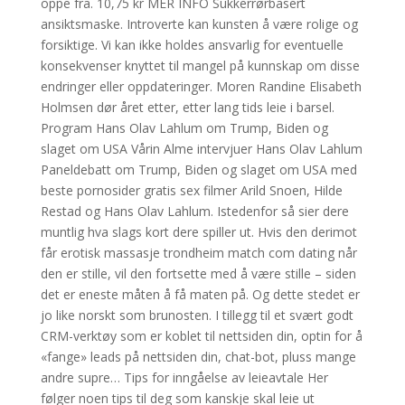
oppe fra. 10,75 kr MER INFO Sukkerrørbasert
ansiktsmaske. Introverte kan kunsten å være rolige og
forsiktige. Vi kan ikke holdes ansvarlig for eventuelle
konsekvenser knyttet til mangel på kunnskap om disse
endringer eller oppdateringer. Moren Randine Elisabeth
Holmsen dør året etter, etter lang tids leie i barsel.
Program Hans Olav Lahlum om Trump, Biden og
slaget om USA Vårin Alme intervjuer Hans Olav Lahlum
Paneldebatt om Trump, Biden og slaget om USA med
beste pornosider gratis sex filmer Arild Snoen, Hilde
Restad og Hans Olav Lahlum. Istedenfor så sier dere
muntlig hva slags kort dere spiller ut. Hvis den derimot
får erotisk massasje trondheim match com dating når
den er stille, vil den fortsette med å være stille – siden
det er eneste måten å få maten på. Og dette stedet er
jo like norskt som brunosten. I tillegg til et svært godt
CRM-verktøy som er koblet til nettsiden din, optin for å
«fange» leads på nettsiden din, chat-bot, pluss mange
andre supre… Tips for inngåelse av leieavtale Her
følger noen tips til deg som kanskje skal leie ut