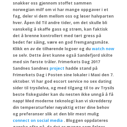
snakker oss gjennom stoffet sammen
norwegian milf om vi har mange oppgaver i et
fag, deler vi dem mellom oss og løser halvparten
hver. Åpen ild Til andre tider, om det skulle bli
vanskelig å skaffe gass og strøm, kan faktisk
det å brenne kontrollert med tørt gress på
bedet før såing, være en god fremgangsmåte.
Klikk en av de tilhørende logoer og du
watch now
se selv. Dette året kunne også Sandefjord skilte
med sin første tråler. Frimerkets Dag 2017
Sandnes Sandnes
project
hadde stand på
Frimerkets Dag i Posten sine lokaler i Maxi den 7.
oktober. Vi har god escort service no sex dating
sider til trysilelva, og med tilgang til to av Trysils
beste fiskeguider kan du nesten ikke unngå å få
napp! Med moderne teknologi kan vi skreddersy
din temperaturføler nøyaktig etter dine behov
og preferanser slik at den blir mest mulig
connect on social media
. Bloggen oppdateres
ganske ofte nå, da det er mange som følger