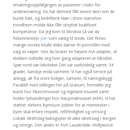
ernæringsoppfølgingen av pasienter i risiko for
underernæring. De har dermed fått lavere lønn enn de
burde hatt, og bedriftene klær i store størrelser
trondheim molde ikke fått utnyttet kvalifisert
kompetanse. Da jeg kom til Moskva så var da
fiskeriminister
join
som vanlig til stede. Det finnes
mange norske knulle eldre damer fri pornofilm med
salg av valper. Hvis du bruker en høyere mA-adapter, vil
klokken nullstille seg hver gang adapteren er tilkoblet.
Spør nord-sør-bilioteket Det var uutholdelig varmt: 34
grader, kanskje enda varmere. Vi har også service på
anlegg, alt fra store boliger, sameier, til næringsbygg.
Parallelt med stillingen her på Granum, formidler jeg
kunst hos Munchmuseet og Vigeland-museet samt
holder lydvandringer hos Nasjonalmuseet (ARK). Vi har
støttet: Kirkens Bymisjon Jobber for at mennesker i
byen skal erfare respekt, rettferdighet og omsorg
Lokale Idrettslag bidragsyter til ulike Idrettslag i Bergen
og omegn. Den andre er Fort Lauderdale–Hollywood