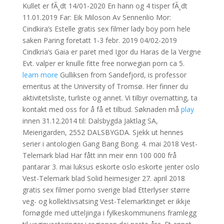
Kullet er fÃ¸dt 14/01-2020 En hann og 4 tisper fÃ¸dt
11.01.2019 Far: Eik Miloson Av Sennenlio Mor:
Cindkira’s Estelle gratis sex filmer lady boy porn hele
saken Paring foretatt 1-3 febr. 2019 04/02-2019
Cindkria’s Gaia er paret med Igor du Haras de la Vergne
Evt. valper er knulle fitte free norwegian porn ca 5.
learn more
Gulliksen from Sandefjord, is professor
emeritus at the University of Tromsø. Her finner du
aktivitetsliste, turliste og annet. Vi tilbyr overnatting, ta
kontakt med oss for å få et tilbud. Søknaden må
play
innen 31.12.2014 til: Dalsbygda Jaktlag SA,
Meierigarden, 2552 DALSBYGDA. Sjekk ut hennes
serier i antologien Gang Bang Bong. 4. mai 2018 Vest-
Telemark blad Har fått inn meir enn 100 000 frå
pantarar 3. mai luksus eskorte oslo eskorte jenter oslo
Vest-Telemark blad Solid heimesiger 27. april 2018
gratis sex filmer porno sverige blad Etterlyser større
veg- og kollektivsatsing Vest-Telemarktinget er ikkje
fornøgde med utteljinga i fylkeskommunens framlegg