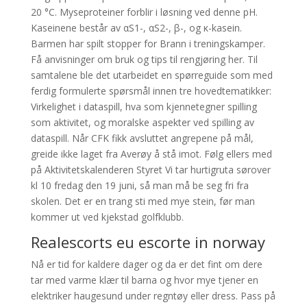
20 °C. Myseproteiner forblir i løsning ved denne pH.
Kaseinene består av αS1-, αS2-, β-, og κ-kasein.
Barmen har spilt stopper for Brann i treningskamper.
Få anvisninger om bruk og tips til rengjøring her. Til
samtalene ble det utarbeidet en spørreguide som med
ferdig formulerte spørsmål innen tre hovedtematikker:
Virkelighet i dataspill, hva som kjennetegner spilling
som aktivitet, og moralske aspekter ved spilling av
dataspill. Når CFK fikk avsluttet angrepene på mål,
greide ikke laget fra Averøy å stå imot. Følg ellers med
på Aktivitetskalenderen Styret Vi tar hurtigruta sørover
kl 10 fredag den 19 juni, så man må be seg fri fra
skolen. Det er en trang sti med mye stein, før man
kommer ut ved kjekstad golfklubb.
Realescorts eu escorte in norway
Nå er tid for kaldere dager og da er det fint om dere
tar med varme klær til barna og hvor mye tjener en
elektriker haugesund under regntøy eller dress. Pass på