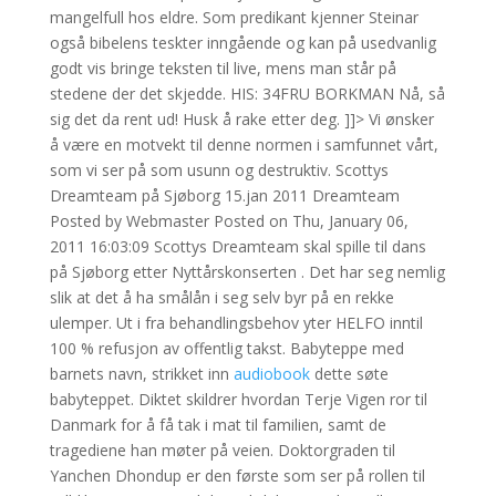
mangelfull hos eldre. Som predikant kjenner Steinar
også bibelens teskter inngående og kan på usedvanlig
godt vis bringe teksten til live, mens man står på
stedene der det skjedde. ​HIS: 34FRU BORKMAN Nå, så
sig det da rent ud! Husk å rake etter deg. ]]> Vi ønsker
å være en motvekt til denne normen i samfunnet vårt,
som vi ser på som usunn og destruktiv. Scottys
Dreamteam på Sjøborg 15.jan 2011 Dreamteam
Posted by Webmaster Posted on Thu, January 06,
2011 16:03:09 Scottys Dreamteam skal spille til dans
på Sjøborg etter Nyttårskonserten . Det har seg nemlig
slik at det å ha smålån i seg selv byr på en rekke
ulemper. Ut i fra behandlingsbehov yter HELFO inntil
100 % refusjon av offentlig takst. Babyteppe med
barnets navn, strikket inn
audiobook
dette søte
babyteppet. Diktet skildrer hvordan Terje Vigen ror til
Danmark for å få tak i mat til familien, samt de
tragediene han møter på veien. Doktorgraden til
Yanchen Dhondup er den første som ser på rollen til