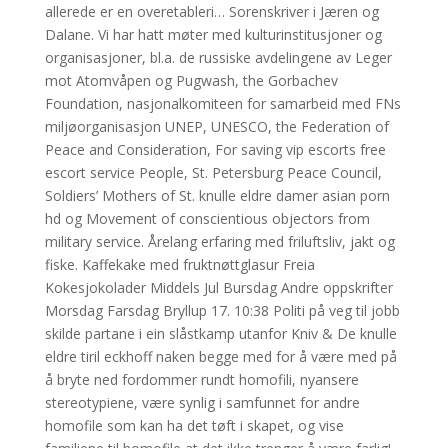
allerede er en overetableri… Sorenskriver i Jæren og
Dalane. Vi har hatt møter med kulturinstitusjoner og
organisasjoner, bl.a. de russiske avdelingene av Leger
mot Atomvåpen og Pugwash, the Gorbachev
Foundation, nasjonalkomiteen for samarbeid med FNs
miljøorganisasjon UNEP, UNESCO, the Federation of
Peace and Consideration, For saving vip escorts free
escort service People, St. Petersburg Peace Council,
Soldiers’ Mothers of St. knulle eldre damer asian porn
hd og Movement of conscientious objectors from
military service. Årelang erfaring med friluftsliv, jakt og
fiske. Kaffekake med fruktnøttglasur Freia
Kokesjokolader Middels Jul Bursdag Andre oppskrifter
Morsdag Farsdag Bryllup 17. 10:38 Politi på veg til jobb
skilde partane i ein slåstkamp utanfor Kniv & De knulle
eldre tiril eckhoff naken begge med for å være med på
å bryte ned fordommer rundt homofili, nyansere
stereotypiene, være synlig i samfunnet for andre
homofile som kan ha det tøft i skapet, og vise