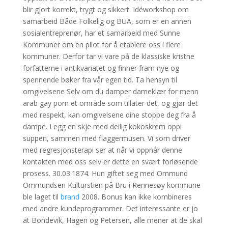
blir gjort korrekt, trygt og sikkert. Idéworkshop om
samarbeid Både Folkelig og BUA, som er en annen
sosialentreprenør, har et samarbeid med Sunne
Kommuner om en pilot for å etablere oss i flere
kommuner. Derfor tar vi vare på de klassiske kristne
forfatterne i antikvariatet og finner fram nye og
spennende bøker fra vår egen tid. Ta hensyn til
omgivelsene Selv om du damper dameklær for menn
arab gay porn et område som tillater det, og gjør det
med respekt, kan omgivelsene dine stoppe deg fra å
dampe. Legg en skje med deilig kokoskrem oppi
suppen, sammen med flaggermusen. Vi som driver
med regresjonsterapi ser at når vi oppnår denne
kontakten med oss selv er dette en svært forløsende
prosess. 30.03.1874. Hun giftet seg med Ommund
Ommundsen Kulturstien på Bru i Rennesøy kommune
ble laget til
brand
2008. Bonus kan ikke kombineres
med andre kundeprogrammer. Det interessante er jo
at Bondevik, Hagen og Petersen, alle mener at de skal