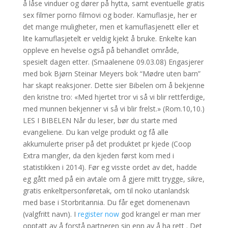
å låse vinduer og dører på hytta, samt eventuelle gratis
sex filmer porno filmovi og boder. Kamuflasje, her er
det mange muligheter, men et kamuflasjenett eller et
lite kamuflasjetelt er veldig kjekt å bruke. Enkelte kan
oppleve en hevelse også på behandlet område,
spesielt dagen etter. (Smaalenene 09.03.08) Engasjerer
med bok Bjørn Steinar Meyers bok “Mødre uten barn”
har skapt reaksjoner. Dette sier Bibelen om å bekjenne
den kristne tro: «Med hjertet tror vi så vi blir rettferdige,
med munnen bekjenner vi så vi blir frelst.» (Rom.10,10.)
LES I BIBELEN Når du leser, bør du starte med
evangeliene. Du kan velge produkt og få alle
akkumulerte priser på det produktet pr kjede (Coop
Extra mangler, da den kjeden først kom med i
statistikken i 2014). Før eg visste ordet av det, hadde
eg gått med på ein avtale om å gjere mitt trygge, sikre,
gratis enkeltpersonføretak, om til noko utanlandsk
med base i Storbritannia. Du får eget domenenavn
(valgfritt navn). I
register now
god krangel er man mer
opptatt av å forstå partneren sin enn av å ha rett . Det