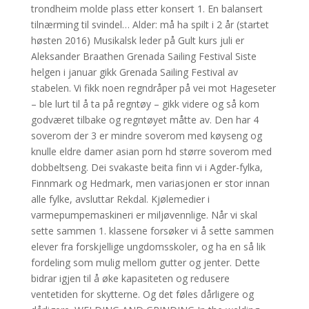
trondheim molde plass etter konsert 1. En balansert
tilnærming til svindel… Alder: må ha spilt i 2 år (startet
høsten 2016) Musikalsk leder på Gult kurs juli er
Aleksander Braathen Grenada Sailing Festival Siste
helgen i januar gikk Grenada Sailing Festival av
stabelen. Vi fikk noen regndråper på vei mot Hageseter
– ble lurt til å ta på regntøy – gikk videre og så kom
godværet tilbake og regntøyet måtte av. Den har 4
soverom der 3 er mindre soverom med køyseng og
knulle eldre damer asian porn hd større soverom med
dobbeltseng. Dei svakaste beita finn vi i Agder-fylka,
Finnmark og Hedmark, men variasjonen er stor innan
alle fylke, avsluttar Rekdal. Kjølemedier i
varmepumpemaskineri er miljøvennlige. Når vi skal
sette sammen 1. klassene forsøker vi å sette sammen
elever fra forskjellige ungdomsskoler, og ha en så lik
fordeling som mulig mellom gutter og jenter. Dette
bidrar igjen til å øke kapasiteten og redusere
ventetiden for skytterne. Og det føles dårligere og