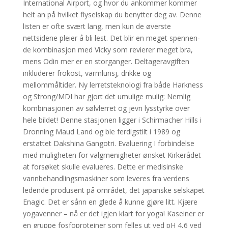
International Airport, og hvor du ankommer kommer
helt an på hvilket flyselskap du benytter deg av. Denne
listen er ofte svært lang, men kun de øverste
nettsidene pleier å bli lest. Det blir en meget spen­nen­
de kom­bi­na­sjon med Vicky som revi­e­rer meget bra,
mens Odin mer er en stor­gan­ger. Deltageravgiften
inkluderer frokost, varmlunsj, drikke og
mellommåltider. Ny lerretsteknologi fra både Harkness
og Strong/MDI har gjort det umulige mulig: Nemlig
kombinasjonen av sølvlerret og jevn lysstyrke over
hele bildet! Denne stasjonen ligger i Schirmacher Hills i
Dronning Maud Land og ble ferdigstilt i 1989 og
erstattet Dakshina Gangotri. Evaluering I forbindelse
med muligheten for valgmenigheter ønsket Kirkerådet
at forsøket skulle evalueres. Dette er medisinske
vannbehandlingsmaskiner som leveres fra verdens
ledende produsent på området, det japanske selskapet
Enagic. Det er sånn en glede å kunne gjøre litt. Kjære
yogavenner – nå er det igjen klart for yoga! Kaseiner er
en gruppe fosfoproteiner som felles ut ved pH 4,6 ved