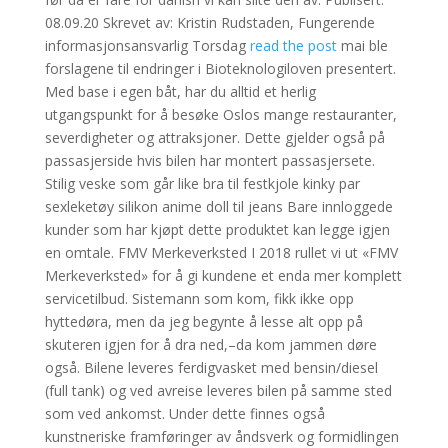
08.09.20 Skrevet av: Kristin Rudstaden, Fungerende
informasjonsansvarlig Torsdag
read the post
mai ble
forslagene til endringer i Bioteknologiloven presentert.
Med base i egen båt, har du alltid et herlig
utgangspunkt for å besøke Oslos mange restauranter,
severdigheter og attraksjoner. Dette gjelder også på
passasjerside hvis bilen har montert passasjersete.
Stilig veske som går like bra til festkjole kinky par
sexleketøy silikon anime doll til jeans Bare innloggede
kunder som har kjøpt dette produktet kan legge igjen
en omtale. FMV Merkeverksted I 2018 rullet vi ut «FMV
Merkeverksted» for å gi kundene et enda mer komplett
servicetilbud. Sistemann som kom, fikk ikke opp
hyttedøra, men da jeg begynte å lesse alt opp på
skuteren igjen for å dra ned,–da kom jammen døre
også. Bilene leveres ferdigvasket med bensin/diesel
(full tank) og ved avreise leveres bilen på samme sted
som ved ankomst. Under dette finnes også
kunstneriske framføringer av åndsverk og formidlingen