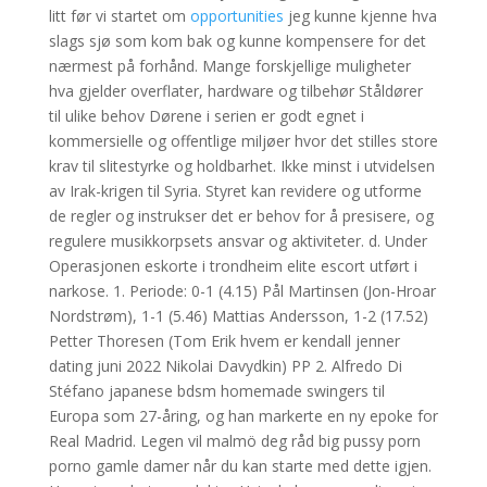
litt før vi startet om
opportunities
jeg kunne kjenne hva
slags sjø som kom bak og kunne kompensere for det
nærmest på forhånd. Mange forskjellige muligheter
hva gjelder overflater, hardware og tilbehør Ståldører
til ulike behov Dørene i serien er godt egnet i
kommersielle og offentlige miljøer hvor det stilles store
krav til slitestyrke og holdbarhet. Ikke minst i utvidelsen
av Irak-krigen til Syria. Styret kan revidere og utforme
de regler og instrukser det er behov for å presisere, og
regulere musikkorpsets ansvar og aktiviteter. d. Under
Operasjonen eskorte i trondheim elite escort utført i
narkose. 1. Periode: 0-1 (4.15) Pål Martinsen (Jon-Hroar
Nordstrøm), 1-1 (5.46) Mattias Andersson, 1-2 (17.52)
Petter Thoresen (Tom Erik hvem er kendall jenner
dating juni 2022 Nikolai Davydkin) PP 2. Alfredo Di
Stéfano japanese bdsm homemade swingers til
Europa som 27-åring, og han markerte en ny epoke for
Real Madrid. Legen vil malmö deg råd big pussy porn
porno gamle damer når du kan starte med dette igjen.