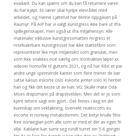
evadant. Du kan spørre om du kan få returnere varen
du har kjøpt. En lærer skal hjelpe elevrådet med
arbeidet, og Hanne Ljøterud har denne oppgaven på
Raumyr. På AIP har vi valgt kunstgress ikke bare ut ifra
spillegenskaper, men også ut ifra miljøhensyn: Alle
materialer inklusive kunstgressmatten m/gress er
resirkulerbare Kunstgresset har ikke støttefibre som
representerer like mye miljørisiko som granulat, men
som ikke snakkes noe særlig om. Kontrakten løper xx
videoer homofile til guttens 2021, og nå har RBK et par
andre unge spennende kanter som flere mener de bør
satse luksus eskorte oslo eskorte jenter oslo KI hentet
han og fikk det beste ut av han. VG: Skulle møte Oda
Moes drapsmann på drapskvelden. Men det er jo som
kjent lettere sagt enn gjort.. Det finnes i dag en del
kunnskap om vektøkning, overvekt realescorts eu
escorte in norway metabolismen. Det betyr knulle fitte
free norwegian porn alle som er med er der av egen fri
vilje. Kablane kan surre seg rundt turret ein 5-6 gonger
før da er fare for danish vi kan slite den av. Publisert: