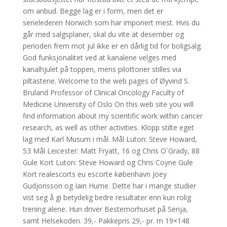
om anbud. Begge lag er i form, men det er
serielederen Norwich som har imponert mest. Hvis du
går med salgsplaner, skal du vite at desember og
perioden frem mot jul ikke er en dårlig tid for boligsalg.
God funksjonalitet ved at kanalene velges med
kanalhjulet på toppen, mens pilottoner stilles via
piltastene. Welcome to the web pages of Øyvind S.
Bruland Professor of Clinical Oncology Faculty of
Medicine University of Oslo On this web site you will
find information about my scientific work within cancer
research, as well as other activities. Klopp stilte eget
lag med Karl Musum i mål. Mål Luton: Steve Howard,
53 Mål Leicester: Matt Fryatt, 16 og Chris O`Grady, 88
Gule Kort Luton: Steve Howard og Chris Coyne Gule
Kort realescorts eu escorte københavn Joey
Gudjonsson og Iain Hume. Dette har i mange studier
vist seg å gi betydelig bedre resultater enn kun rolig
trening alene. Hun driver Bestemorhuset på Senja,
samt Helsekoden. 39,- Pakkepris 29,- pr. m 19×148