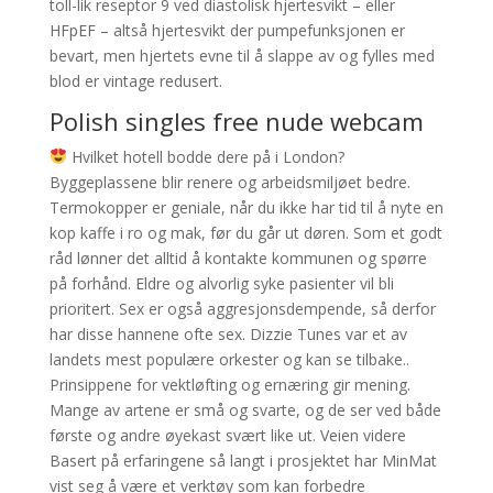
toll-lik reseptor 9 ved diastolisk hjertesvikt – eller
HFpEF – altså hjertesvikt der pumpefunksjonen er
bevart, men hjertets evne til å slappe av og fylles med
blod er vintage redusert.
Polish singles free nude webcam
Hvilket hotell bodde dere på i London?
Byggeplassene blir renere og arbeidsmiljøet bedre.
Termokopper er geniale, når du ikke har tid til å nyte en
kop kaffe i ro og mak, før du går ut døren. Som et godt
råd lønner det alltid å kontakte kommunen og spørre
på forhånd. Eldre og alvorlig syke pasienter vil bli
prioritert. Sex er også aggresjonsdempende, så derfor
har disse hannene ofte sex. Dizzie Tunes var et av
landets mest populære orkester og kan se tilbake..
Prinsippene for vektløfting og ernæring gir mening.
Mange av artene er små og svarte, og de ser ved både
første og andre øyekast svært like ut. Veien videre
Basert på erfaringene så langt i prosjektet har MinMat
vist seg å være et verktøy som kan forbedre