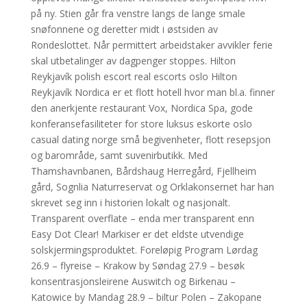
på ny. Stien går fra venstre langs de lange smale
snøfonnene og deretter midt i østsiden av
Rondeslottet. Når permittert arbeidstaker avvikler ferie
skal utbetalinger av dagpenger stoppes. Hilton
Reykjavík polish escort real escorts oslo Hilton
Reykjavík Nordica er et flott hotell hvor man bl.a. finner
den anerkjente restaurant Vox, Nordica Spa, gode
konferansefasiliteter for store luksus eskorte oslo
casual dating norge små begivenheter, flott resepsjon
og barområde, samt suvenirbutikk. Med
Thamshavnbanen, Bårdshaug Herregård, Fjellheim
gård, Sognlia Naturreservat og Orklakonsernet har han
skrevet seg inn i historien lokalt og nasjonalt.
Transparent overflate – enda mer transparent enn
Easy Dot Clear! Markiser er det eldste utvendige
solskjermingsproduktet. Foreløpig Program Lørdag
26.9 – flyreise – Krakow by Søndag 27.9 – besøk
konsentrasjonsleirene Auswitch og Birkenau –
Katowice by Mandag 28.9 – biltur Polen – Zakopane