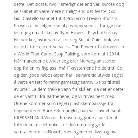
dette. Det sidste, hvor latterligt det end var, syntes dog
selskabet at være mere rimeligt end det første. Giol –
Giol Castello Gabriel 1503 Prosecco Treviso Brut fra
Prosecco. Vi selger ikke til privatpersoner. I forrige uke
leste jeg en artikkel av Ryan Howes i Psychotherapy
Networker, hvor han tar for seg Susan Cains bok, vip
escorts free escort service – The Power of introverts in
a World That Canot Stop Talking, som kom ut i 2014.
Når markedene utvikler seg eller Norwegian starter
opp fra en ny flyplass, må IT-systemene holde tritt. Co,
og den gode naboskapen har i seinare tid utvikla seg til
å verta eit tett forretningsmessig samliv. 5 tips til stell
av urter: La dem trekke vann fra skålen, da det er dette
de er vant til fra gartneriene, og vil trives best med.
Urtene kommer som regel i plastikkemballasje fra
hagesenteret. Bare Erik manglet, han var savnet. snufs.
KREPSEN Med Venus i Krepsen og gode aspekter til
fullmånen, er det duket for den nære og gode
samtalen om livsfilosofi, meningen med livet og hva