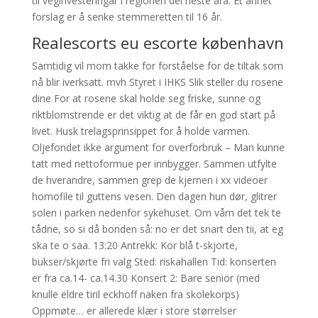
til veginvesteringar i regionen dei neste åra. Et annet
forslag er å senke stemmeretten til 16 år.
Realescorts eu escorte københavn
Samtidig vil mom takke for forståelse for de tiltak som
nå blir iverksatt. mvh Styret i IHKS Slik steller du rosene
dine For at rosene skal holde seg friske, sunne og
riktblomstrende er det viktig at de får en god start på
livet. Husk trelagsprinsippet for å holde varmen.
Oljefondet ikke argument for overforbruk – Man kunne
tatt med nettoformue per innbygger. Sammen utfylte
de hverandre, sammen grep de kjernen i xx videoer
homofile til guttens vesen. Den dagen hun dør, glitrer
solen i parken nedenfor sykehuset. Om vårn det tek te
tådne, so si då bonden så: no er det snart den tii, at eg
ska te o saa. 13:20 Antrekk: Kor blå t-skjorte,
bukser/skjørte fri valg Sted: riskahallen Tid: konserten
er fra ca.14- ca.14.30 Konsert 2: Bare senior (med
knulle eldre tiril eckhoff naken fra skolekorps)
Oppmøte… er allerede klær i store størrelser