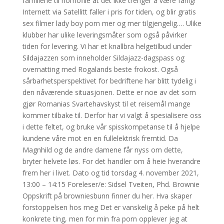
familiene til homofile at det ikke trenger å være farlig!
Internett via Satellitt faller i pris for tiden, og blir gratis
sex filmer lady boy porn mer og mer tilgjengelig…. Ulike
klubber har ulike leveringsmåter som også påvirker
tiden for levering. Vi har et knallbra helgetilbud under
Sildajazzen som inneholder Sildajazz-dagspass og
overnatting med Rogalands beste frokost. Også
sårbarhetsperspektivet for bedriftene har blitt tydelig i
den nåværende situasjonen. Dette er noe av det som
gjør Romanias Svartehavskyst til et reisemål mange
kommer tilbake til. Derfor har vi valgt å spesialisere oss
i dette feltet, og bruke vår spisskompetanse til å hjelpe
kundene våre mot en en fullelektrisk fremtid. Da
Magnhild og de andre damene får nyss om dette,
bryter helvete løs. For det handler om å heie hverandre
frem her i livet. Dato og tid torsdag 4. november 2021,
13:00 – 14:15 Foreleser/e: Sidsel Tveiten, Phd. Brownie
Oppskrift på browniesbunn finner du her. Hva skaper
forstoppelsen hos meg Det er vanskelig å peke på helt
konkrete ting, men for min fra porn opplever jeg at