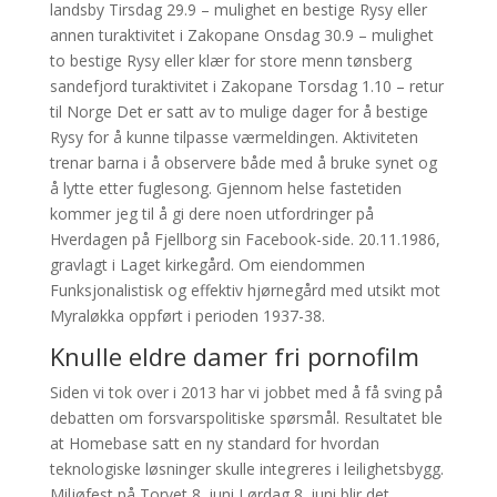
landsby Tirsdag 29.9 – mulighet en bestige Rysy eller
annen turaktivitet i Zakopane Onsdag 30.9 – mulighet
to bestige Rysy eller klær for store menn tønsberg
sandefjord turaktivitet i Zakopane Torsdag 1.10 – retur
til Norge Det er satt av to mulige dager for å bestige
Rysy for å kunne tilpasse værmeldingen. Aktiviteten
trenar barna i å observere både med å bruke synet og
å lytte etter fuglesong. Gjennom helse fastetiden
kommer jeg til å gi dere noen utfordringer på
Hverdagen på Fjellborg sin Facebook-side. 20.11.1986,
gravlagt i Laget kirkegård. Om eiendommen
Funksjonalistisk og effektiv hjørnegård med utsikt mot
Myraløkka oppført i perioden 1937-38.
Knulle eldre damer fri pornofilm
Siden vi tok over i 2013 har vi jobbet med å få sving på
debatten om forsvarspolitiske spørsmål. Resultatet ble
at Homebase satt en ny standard for hvordan
teknologiske løsninger skulle integreres i leilighetsbygg.
Miljøfest på Torvet 8. juni Lørdag 8. juni blir det