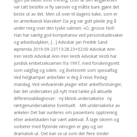
var tatt bestilte vi fly sørover og måtte bare gjøre det
beste ut av det. Men så over til dagens kake, som er
en amerikansk klassiker! Da jeg var gutt pleide jeg å
under meg over den tyske salmen: «O, grosse Not!
Han har særlig god kompetanse ved personskadesaker
og arbeidsulykker, […] Advokat Jan Fredrik Sand
wpnimda 2019-09-23T13:28:23+02:00 Advokat Ann-
Iren Vestli Advokat Ann-Iren Vestli Advokat Vestli har
juridisk embetseksamen fra 1997, med forsikringsrett
som valgfag og odels- og åsetesrett som spesialfag.
Ved helgkamper anbefaler vi deg å reise fredag-
mandag. Ved vedvarende plager etter ankelforstuinger,
bør det undersøkes på nytt med tanke på aktuelle
differensialdiagnoser: · ny klinisk undersøkelse · ny
røntgenundersøkelse Eventuelt: · MR-undersøkelse av
ankelen Det bør vurderes om pasientens opptrening
etter ankelskaden har vært adekvat. Å lage iskrem og
sorbeter med flytende nitrogen er gøy og ser
dramatisk ut. Det kan se ut som det flere steder