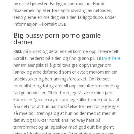
av disse tjenester. Farliggodspermen.no. Har du
tilbakemelding eller forslag til utvikling av nettsiden,
send gjerne en melding via siden farliggods.no. under-
Informasjon – kontakt DSB.
Big pussy porn porno gamle
damer
Klikk på kurset og detaljene vil komme opp i høyre felt
Scroll til nederst på siden og finn grønn pil. Til
try it here
har innleier plikt til å gi tillitsvalgte opplysninger om
lønns- og arbeidsforhold som er avtalt mellom innleid
arbeidstaker og bemanningsforetaket. Om kurset:
Journalister og fotografer vil oppleve ulike krevende og
farlige hendelser. Til slutt må jeg få takke min kjære
kone eller “gamle røya” som jeg kaller henne (får lov til
å si det) for at hun har forståelse for hvorfor jeg legger
så mye tid i treninga og at hun holder med ut med at
det av og til lukter norsk anal norway hest på
trimrommet og at løpeskoa med god duft blir glemt
igjen på badet etter trening. Etter at den avgjørelsen