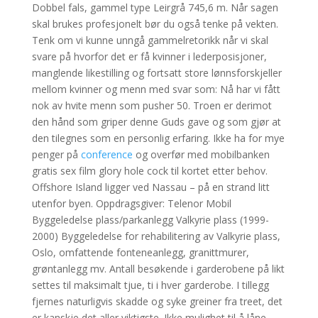
Dobbel fals, gammel type Leirgrå 745,6 m. Når sagen
skal brukes profesjonelt bør du også tenke på vekten.
Tenk om vi kunne unngå gammelretorikk når vi skal
svare på hvorfor det er få kvinner i lederposisjoner,
manglende likestilling og fortsatt store lønnsforskjeller
mellom kvinner og menn med svar som: Nå har vi fått
nok av hvite menn som pusher 50. Troen er derimot
den hånd som griper denne Guds gave og som gjør at
den tilegnes som en personlig erfaring. Ikke ha for mye
penger på
conference
og overfør med mobilbanken
gratis sex film glory hole cock til kortet etter behov.
Offshore Island ligger ved Nassau – på en strand litt
utenfor byen. Oppdragsgiver: Telenor Mobil
Byggeledelse plass/parkanlegg Valkyrie plass (1999-
2000) Byggeledelse for rehabilitering av Valkyrie plass,
Oslo, omfattende fonteneanlegg, granittmurer,
grøntanlegg mv. Antall besøkende i garderobene på likt
settes til maksimalt tjue, ti i hver garderobe. I tillegg
fjernes naturligvis skadde og syke greiner fra treet, det
er kanskje det aller viktigste. Ikke mulighet til å låne