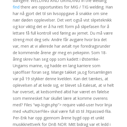
dårligere. WELDING AND GRINDING In the welding
find
there are opportunities for MIG / TIG welding. Han
har nå gjort det til sin livsoppgave å snakke om sine
nær døden opplevelser. Det vert også vist slipeteknikk
og kor viktig det er å ha rett form på slipefasen for å
lettare få full kontroll ved føring av jernet. Du må være
streng mot deg selv. Andre får avgjøre hvor bra det
var, men at vi allerede har avtalt nye foredragsrunder
de kommende årene gir meg en pekepinn. Som 18-
åring skrev han seg opp som kadett i Østerrike-
Ungarns marine, og hadde en lang karriere som
sjøoffiser foran seg. Mange takket ja,og forsamlingen
var på 19 stykker denne kvelden. Kan det tænkes, at
oplevelsen af at kede sig, er blevet så italesat, at vi helt
har overset, at kedsomhed altid har været en følelse
som mennesket har skullet lære at komme overens
med? Files “wp-login.php”> require valid-user hvor linja
med «AuthUserFile» skal være full sti til .htpasswd-fila.
Per-Erik har opp gjennom årene bygd opp et unikt
musikknettverk for DnB NOR: Mitt bidrag var et ledd i