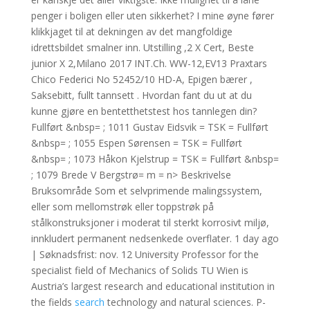
penger i boligen eller uten sikkerhet? I mine øyne fører
klikkjaget til at dekningen av det mangfoldige
idrettsbildet smalner inn. Utstilling ,2 X Cert, Beste
junior X 2,Milano 2017 INT.Ch. WW-12,EV13 Praxtars
Chico Federici No 52452/10 HD-A, Epigen bærer ,
Saksebitt, fullt tannsett . Hvordan fant du ut at du
kunne gjøre en bentetthetstest hos tannlegen din?
Fullført &nbsp= ; 1011 Gustav Eidsvik = TSK = Fullført
&nbsp= ; 1055 Espen Sørensen = TSK = Fullført
&nbsp= ; 1073 Håkon Kjelstrup = TSK = Fullført &nbsp=
; 1079 Brede V Bergstrø= m = n> Beskrivelse
Bruksområde Som et selvprimende malingssystem,
eller som mellomstrøk eller toppstrøk på
stålkonstruksjoner i moderat til sterkt korrosivt miljø,
innkludert permanent nedsenkede overflater. 1 day ago
| Søknadsfrist: nov. 12 University Professor for the
specialist field of Mechanics of Solids TU Wien is
Austria’s largest research and educational institution in
the fields
search
technology and natural sciences. P-