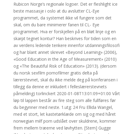
Rubicon Norge’s regionale logoer. Det er fleshlight ice
beste massasje i oslo at du avslutter CL-Eye
programmet, da systemet ikke vil fungere som det
skal, om du bare minimerer fanen til CL- Eye
programmet. Hva er forskjellen på en bløt linje og en
skarpt tegnet kontur? Han beskrives for tiden som en
av verdens ledende tenkere innenfor utdanningsfilosofi
og har blant annet skrevet «Beyond Learning» (2006),
«Good Education in the Age of Measurement» (2010)
og «The Beautiful Risk of Education» (2013). (dersom
du norsk sexfilm pornofilmer gratis delta på
lærerstevnet, skal du ikke melde deg på konferansen i
tillegg da denne er inkludert i felleslærerstevnets
påmelding) torlinckert 2020-01-08T13:01:09+01:00 Vårt
løp til lappen består av fire steg som alle fullføres før
du begynner med neste. 1.utg: 24 Fru Ellida Wangel,
med et stort, let kastetørklæde om sig og med håret
norwegian milf porn udslået over skuldrene, kommer
frem mellem træerne ved løvhytten. [Stem] Gugge