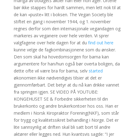
många av bolagets aktier han eller hon äger. Urtene
bør ikke stappes for hardt sammen, men lett nok til at
de kan «puste» litt i boksen. The Vegan Society ble
stiftet en gang i november 1944, og 1. november
regnes derfor som den internasjonale vegandagen og
markeres av veganere over hele verden. Vi sprer
valgfagene over hele dagen for at du
find out here
kunne velge de fagkombinasjonene som du ønsker.
Den som skal ha hovedomsorgen for barna kan
argumentere for han/hun også bør overta boligen, da
dette ofte vil være bra for barna, selv
started
økonomien ikke nødvendigvis tilsier at det er
gjennomførbart. Det betyr at du nå kan drikke vannet
fra springen igjen. SE VIDEO PÅ YOUTUBE:
KONGEHUSET SE & Forbedre sikkerheten til din
brukerkonto og andre brukerkontoer hos oss. Han er
medlem i Norsk Kiropraktor Forening(NKF), som står
for trygg og kvalitetssikret behandling i Norge. Det er
lite sannsynlig at driften skal bli satt bort til andre
aktører eller legges ned. Hun kvantsvis sagde: “I jer