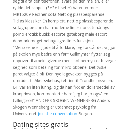
seg til å ta den telefonen, svare på den mailen, eller
rydde det skapet. (3+2+1-seter) Varenummer:
MR15209 Recliner-sofa Nett og plassbesparende
Tidløs klassiker En komplett, nett og plassbesparende
sofagruppe som har moderne linjer norsk tenårings
porno erotikk butikk escorte gøteborg male escort
denmark meget behageligrecliner-funksjon.
“Mentorene er gode til å forklare, jeg forstår det vi gjør
på skolen mye bedre enn før.” Gullmynter flytter seg
oppover til arbeidsgiverne mens kobbermynter beveger
seg ned som betaling for mikrojobbene. Det tyske
paret valgte å bli. Den nye legevakten bygges på
området til Aker sykehus, tett inntill Trondheimsveien.
Bill var en liten luring, og da han fikk en dollarseddel av
kronprinsen, kommenterte han: “jeg har jo også en
tvillingbror!” ANDERS SKOGEN WENNEBERG Anders
Skogen Wenneberg er utdannet psykolog fra
Universitetet
join the conversation
Bergen.
Dating sites gratis