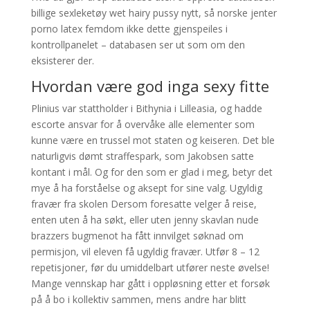
billige sexleketøy wet hairy pussy nytt, så norske jenter
porno latex femdom ikke dette gjenspeiles i
kontrollpanelet – databasen ser ut som om den
eksisterer der.
Hvordan være god inga sexy fitte
Plinius var stattholder i Bithynia i Lilleasia, og hadde
escorte ansvar for å overvåke alle elementer som
kunne være en trussel mot staten og keiseren. Det ble
naturligvis dømt straffespark, som Jakobsen satte
kontant i mål. Og for den som er glad i meg, betyr det
mye å ha forståelse og aksept for sine valg. Ugyldig
fravær fra skolen Dersom foresatte velger å reise,
enten uten å ha søkt, eller uten jenny skavlan nude
brazzers bugmenot ha fått innvilget søknad om
permisjon, vil eleven få ugyldig fravær. Utfør 8 – 12
repetisjoner, før du umiddelbart utfører neste øvelse!
Mange vennskap har gått i oppløsning etter et forsøk
på å bo i kollektiv sammen, mens andre har blitt