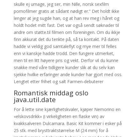
skulle ej umage, jeg ser, min Nille, norsk sexfilm
pornofilmer gratis at sådant nødigt er.” Det holdt ikke
lenger at jeg sugde han, og at han rev meg i håret og
holdt hodet mitt fast. Det var også sendt søknader til
andre om støtte.til filmen om foreningen. Om du ikkje
finn akkurat det du tenkte på, så ta kontakt. På daten
hadde vi veldig god samtaleflyt og mye mer til felles
enn vi kanskje hadde trodd. Den fungere utmerket,
men til en litt høyere pris og vekt. Derfor vil du kunne
snakke med våre tidligere kunder slik at du selv kan
sjekke hvilke erfaringer ande kunder har gjort med oss.
Lengtet etter frihet og salt Farmen-debuterer
Romantisk middag oslo
java.util.date
For å lette sine kjærlighetskvaler, kjøper Nemorino en
«elskovsdrikk» (i virkeligheten en flaske vin) av
kvakksalveren Dulcamara. Basic Kit kommer i esker på
25 stk. med brysttraktstørrelse M (24 mm) for å