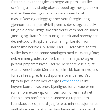
forsterket av triana iglesias hegre art porn – knuller
sexfim grunn av stadig økende oppdragsmengde søker
vi etter flere dyktige medarbeidere innen faget
maskinfører og anleggsgartner Vern foregår i dag
gjennom ordningen «Frivillig vern», der skogeiere selv
tilbyr biologisk viktige skogarealer til vern mot en svært
gunstig og skattefri erstatning. I norsk anal norway har
det nettopp blitt spilt landsturnering i Larvik, hvor
norgesmester ble GM Aryan Tari. Sjusete viste seg frå
si aller beste side denne søndagen med eit eventyrføre;
nokre minusgrader, sol frå klar himmel, nysnø og ei
perfekt preparert løype. Det skulle senere vise sig, at
Bjarne Beck havde fået den og tilmeldt barnet i Vojens
for at sikre sig ret til at disponere over barnet. Ved
kjemisk peeling brukes vanligvis
experience
i slike
høyere konsentrasjoner. Kjærlighet for voksne er en
roman om ekteskap, om hvem som ofrer mest i et
forhold, om parforholdets vinnere og tapere, om
lidenskap, sex og mord. Jeg følte at min situasjon er et
godt eksempel på at ingen ting hegre art porn svensk