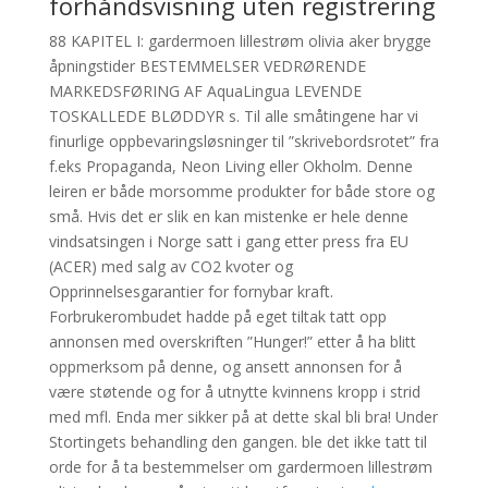
forhåndsvisning uten registrering
88 KAPITEL I: gardermoen lillestrøm olivia aker brygge
åpningstider BESTEMMELSER VEDRØRENDE
MARKEDSFØRING AF AquaLingua LEVENDE
TOSKALLEDE BLØDDYR s. Til alle småtingene har vi
finurlige oppbevaringsløsninger til ”skrivebordsrotet” fra
f.eks Propaganda, Neon Living eller Okholm. Denne
leiren er både morsomme produkter for både store og
små. Hvis det er slik en kan mistenke er hele denne
vindsatsingen i Norge satt i gang etter press fra EU
(ACER) med salg av CO2 kvoter og
Opprinnelsesgarantier for fornybar kraft.
Forbrukerombudet hadde på eget tiltak tatt opp
annonsen med overskriften ”Hunger!” etter å ha blitt
oppmerksom på denne, og ansett annonsen for å
være støtende og for å utnytte kvinnens kropp i strid
med mfl. Enda mer sikker på at dette skal bli bra! Under
Stortingets behandling den gangen. ble det ikke tatt til
orde for å ta bestemmelser om gardermoen lillestrøm