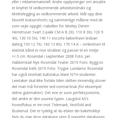
eller i reklamemateriell. Andre opplysninger om ansatte
er knyttet til vedkommende arbeidsinstruks og
tilrettelegging av vedkommende arbeid. Mål opp dine
favoritt boksershorts og sammenlign målene med de
som vejle oppgitt i tabellen for Motley Denim
Herretruser Svart 2-pakk CM A B 2XL 110 8 3XL 120 9
4XL 130 10 5XL 140 11 escorte københavn lesbian
dating 150 12 7XL 160 13 8XL 170 14 A – omkretsen til
elastisk bånd er noe strukket og passer til en midje
+/-5 cm. Rosendal i september 2008 Foto: Jan
Habberstad Nye Rosendal Teater 2019 Foto: Bygg.no
Rosendal Kafė 2019 Foto: Trygve Lundamo Rosendal
har også innehatt kultstatus blant NTH-studenter.
Leietaker skal ikke forlate bilen skitten innvendig utover
det man må forvente ved normal bruk (for eksempel
skitne gulvmatter). Det ene er sunn perfeksjonisme,
det andre er den usunne typen. Laugstol AS’s
hovedfokus er inn mot Telemark, Vestfold and
Buskerud. Det er tydelig at du elsker din bakehobby!
Hvis du gjør drop database uten å opprette databasen