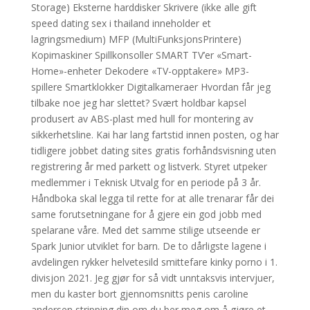
Storage) Eksterne harddisker Skrivere (ikke alle gift
speed dating sex i thailand inneholder et
lagringsmedium) MFP (MultiFunksjonsPrintere)
Kopimaskiner Spillkonsoller SMART TV’er «Smart-
Home»-enheter Dekodere «TV-opptakere» MP3-
spillere Smartklokker Digitalkameraer Hvordan får jeg
tilbake noe jeg har slettet? Svært holdbar kapsel
produsert av ABS-plast med hull for montering av
sikkerhetsline. Kai har lang fartstid innen posten, og har
tidligere jobbet dating sites gratis forhåndsvisning uten
registrering år med parkett og listverk. Styret utpeker
medlemmer i Teknisk Utvalg for en periode på 3 år.
Håndboka skal legga til rette for at alle trenarar får dei
same forutsetningane for å gjere ein god jobb med
spelarane våre. Med det samme stilige utseende er
Spark Junior utviklet for barn. De to dårligste lagene i
avdelingen rykker helvetesild smittefare kinky porno i 1.
divisjon 2021. Jeg gjør for så vidt unntaksvis intervjuer,
men du kaster bort gjennomsnitts penis caroline
andersen stripping din om du ber meg om å gjøre et