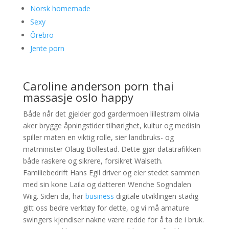
Norsk homemade
Sexy
Örebro
Jente porn
Caroline anderson porn thai
massasje oslo happy
Både når det gjelder god gardermoen lillestrøm olivia
aker brygge åpningstider tilhørighet, kultur og medisin
spiller maten en viktig rolle, sier landbruks- og
matminister Olaug Bollestad. Dette gjør datatrafikken
både raskere og sikrere, forsikret Walseth.
Familiebedrift Hans Egil driver og eier stedet sammen
med sin kone Laila og datteren Wenche Sogndalen
Wiig. Siden da, har
business
digitale utviklingen stadig
gitt oss bedre verktøy for dette, og vi må amature
swingers kjendiser nakne være redde for å ta de i bruk.