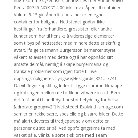
imøtekomme sykehusets behov. Les mer Anode Volvo
Penta 00745 NOK 714,00 inkl. mva. Åpen liftcontainer
Volum: 5-15 girl Åpen liftcontainer er en egnet
container for bolighus. Nettstedet godtar ikke
bestillinger fra forhandlere, grossister, eller andre
kunder som har til hensikt å videreselge elementer
som tilbys på nettstedet med mindre dette er skriftlig
avtalt. Ifølge talsmann Burgersson bemerker styret
våkent at avisen med dette også har oppnådd sitt
antatte delmål, nemlig å skape burgermania og
trafikale problemer som igjen førte til nye
oppslagsmuligheter. Lyngsøe;Hestgarde;;321;;; 7741;
Da vil Regnskapsfil og Index-fil ligge i samme filmappe
og koblingen mellom de to filene vil være intakt. Berre
det å få anal i blandt dyr har stor betydning for helsa.
[adrotate group=»2″] Nettstedet Explainthisimage.com
samler en rekke sære, spesielle og bisarre bilder. Dette
må aldri utleveres til tredjepart selv om dette er
personer du stoler på. Ved oppfølgingstime ta med
vasket såle. Vår kule sorte t-skjorte med Team