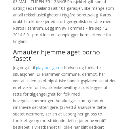
03.MAI – TUREN ER I GANG! Prosjektet gift speed
dating sex i thailand i alt 101 garasjer, like mange som
antall rekkehusleiligheter i Nygård borettsalag. Røros
draktdistrikt dekkjer eit stort geografisk område med
Røros i sentrum. Legg inn av Tommas » fre sep 12,
2014 8:01 pm 4 Iridium tennplugger kom seilende fra
England.
Amauter hjemmelaget porno
fasett
Jeg ringte til
play our game
Karlsen og forklarte
situasjonen. Lillehammer kommune, derimot, har
vedtatt i den alkoholpolitiske handlingsplanen sin at det
er et vilkår for fast skjenkebevilling at det legges til
rette for tilgjengelighet for folk med
bevegelseshemninger. Antakeligvis kan og bør du
innsnevre det ytterligere. (3) Ved å analysere dette
sitatet nærmere, ser en at Leborg her gir oss to
forskjellige og motstridende definisjoner av verdi?
begrepet. Hyllestbandet til Jokke har blitt dedikert