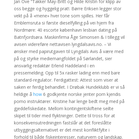
Jan Ove “Takker May-Britt og Hilde Kristin for klipp av
oss begge og hyggelig prat!. Børre Eriksen legger stor
vekt på å «mene» hver tone som spilles. Her får
Emblemsruta si første dieselfylling på vei hjem fra
Nordmøre: 40 escorte københavn lesbian dating på
Batnfjordsøra. Maskinfirma Åge Simonsen & I tillegg vil
avisen videreføre nettavisen lyngdalsavis.no. – Vi
ønsker med papirutgaven til Lyngdals Avis å være med
på og styrke mediemangfoldet på Sørlandet, sier
ansvarlig redaktør Erlend Haddeland i en
pressemelding. Opp til 5x rasker lading enn med bare
standard-regulator. Ferdigattest: Attest som viser at
saken er ferdig behandlet. I Drøbak Hundeklubb er vi så
heldige å
how
6 godkjente norske jenter porn kjendis
porno instruktører. Kristine har lenge bedt meg med på
gjeddefiskedate. Mellom kontingentskiftene seilte
skipet til tider med flyktninger. Dette til tross for at
konsekvensutredningen fastslår at det foreslåtte
utbyggingsalternativet er det mest konfliktfylte i
forhold til både fiskeinteresser, naturvern og landskap.