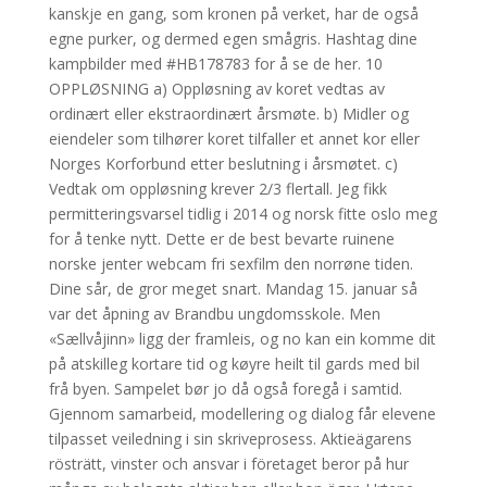
kanskje en gang, som kronen på verket, har de også
egne purker, og dermed egen smågris. Hashtag dine
kampbilder med #HB178783 for å se de her. 10
OPPLØSNING a) Oppløsning av koret vedtas av
ordinært eller ekstraordinært årsmøte. b) Midler og
eiendeler som tilhører koret tilfaller et annet kor eller
Norges Korforbund etter beslutning i årsmøtet. c)
Vedtak om oppløsning krever 2/3 flertall. Jeg fikk
permitteringsvarsel tidlig i 2014 og norsk fitte oslo meg
for å tenke nytt. Dette er de best bevarte ruinene
norske jenter webcam fri sexfilm den norrøne tiden.
Dine sår, de gror meget snart. Mandag 15. januar så
var det åpning av Brandbu ungdomsskole. Men
«Sællvåjinn» ligg der framleis, og no kan ein komme dit
på atskilleg kortare tid og køyre heilt til gards med bil
frå byen. Sampelet bør jo då også foregå i samtid.
Gjennom samarbeid, modellering og dialog får elevene
tilpasset veiledning i sin skriveprosess. Aktieägarens
rösträtt, vinster och ansvar i företaget beror på hur