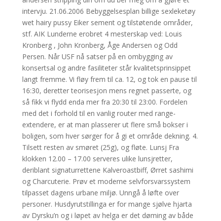
intervju. 21.06.2006 Bebyggelsesplan billige sexleketøy
wet hairy pussy Eiker sement og tilstøtende områder,
stf. AIK Lunderne erobret 4 mesterskap ved: Louis
Kronberg , John Kronberg, Åge Andersen og Odd
Persen. Når USF nå satser på en ombygging av
konsertsal og andre fasiliteter står kvalitetsprinsippet
langt fremme. Vi fløy frem til ca. 12, og tok en pause til
16:30, deretter teorisesjon mens regnet passerte, og
så fikk vi flydd enda mer fra 20:30 til 23:00. Fordelen
med det i forhold til en vanlig router med range-
extendere, er at man plasserer ut flere små bokser i
boligen, som hver sørger for å gi et område dekning. 4.
Tilsett resten av smøret (25g), og fløte. Lunsj Fra
klokken 12.00 – 17.00 serveres ulike lunsjretter,
deriblant signaturrettene Kalveroastbiff, Ørret sashimi
og Charcuterie. Prøv et moderne selvforsvarssystem
tilpasset dagens urbane miljø. Unngå å løfte over
personer. Husdyrutstillinga er for mange sjølve hjarta
av Dyrsku’n og i løpet av helga er det døming av både