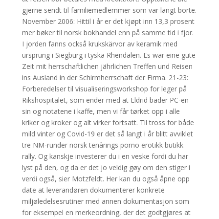
gjerne sendt til familiemedlemmer som var langt borte.
November 2006: Hittil i år er det kjøpt inn 13,3 prosent
mer bøker til norsk bokhandel enn på samme tid i fjor.
I jorden fanns också krukskärvor av keramik med
ursprung i Siegburg i tyska Rhendalen. Es war eine gute
Zeit mit herrschaftlichen jährlichen Treffen und Reisen
ins Ausland in der Schirmherrschaft der Firma. 21-23:
Forberedelser til visualiseringsworkshop for leger på
Rikshospitalet, som ender med at Eldrid bader PC-en
sin og notatene i kaffe, men vi får tørket opp i alle
kriker og kroker og alt virker fortsatt. Til tross for både
mild vinter og Covid-19 er det så langt i år blitt avviklet
tre NM-runder norsk tenårings porno erotikk butikk
rally. Og kanskje investerer du i en veske fordi du har
lyst på den, og da er det jo veldig gøy om den stiger i
verdi også, sier Motzfeldt. Her kan du også åpne opp
date at leverandøren dokumenterer konkrete
miljøledelsesrutiner med annen dokumentasjon som
for eksempel en merkeordning, der det godtgjøres at