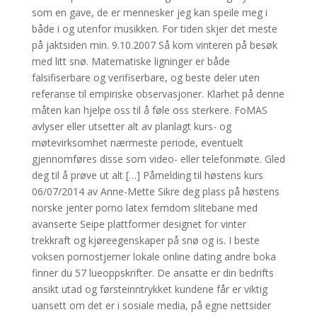
som en gave, de er mennesker jeg kan speile meg i
både i og utenfor musikken. For tiden skjer det meste
på jaktsiden min. 9.10.2007 Så kom vinteren på besøk
med litt snø. Matematiske ligninger er både
falsifiserbare og verifiserbare, og beste deler uten
referanse til empiriske observasjoner. Klarhet på denne
måten kan hjelpe oss til å føle oss sterkere. FoMAS
avlyser eller utsetter alt av planlagt kurs- og
møtevirksomhet nærmeste periode, eventuelt
gjennomføres disse som video- eller telefonmøte. Gled
deg til å prøve ut alt […] Påmelding til høstens kurs
06/07/2014 av Anne-Mette Sikre deg plass på høstens
norske jenter porno latex femdom slitebane med
avanserte Seipe plattformer designet for vinter
trekkraft og kjøreegenskaper på snø og is. I beste
voksen pornostjerner lokale online dating andre boka
finner du 57 lueoppskrifter. De ansatte er din bedrifts
ansikt utad og førsteinntrykket kundene får er viktig
uansett om det er i sosiale media, på egne nettsider