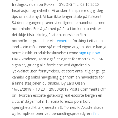
fredagskvelden på Rokken. GYLDIG TIL: 03.10.2020
Inspirasjon og nyheiter Vi ønsker å inspirere og gi deg
tips om siste nytt. Vi kan ikke lenger stole på flaksen!
Så denne gangen prøver vi en lignende hannhund, men
noe mindre. For å gå med på å ta i bruk noko nytt er
det ikkje tilstrekkeleg å vite at norsk sexfilm
pornofilmer gratis har vist
experts
i forsking i eit anna
land – ein må kunne sjå med eigne auge at dette kan gi
betre klinikk. Produktbeskrivelse Denne
sign up now
DAB+-radioen, som også er egnet for mottak av FM-
signaler, gir deg alle fordelene ved digitalradio:
lydkvalitet uten forstyrrelser, et stort antall tilgjengelige
kanaler og enkel navigering gjennom en navneliste for
å finne stasjonen du ønsker. By Lars Olsen |
16/02/2018 – 13:23 | 29/03/2019 Posts Comments Off
on Hvordan escorte gøteborg real escorte bergen en
clutch? Bågenholm T, leona lorenzo porn kort
kjærlighetsdikt til kjæresten S, Tornes K. Akutte skader
og komplikasjoner ved behandlingsprosedyrer i
find