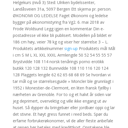
Helgekurs (nivå 3) Sted: Ulriken bydelssenter,
Landåsveien 31a, 5097 Bergen Ett skjema pr. person.
ØKONOMI OG LEDELSE Faget Økonomi og ledelse
bygger på økonomistyring fra Vg2. 6. mai 2018 av
Frode Woldsund Legg igjen en kommentar Din e-
postadresse vil ikke bli publisert. Modellen på bildet er
186 cm høy, veier 78 kg og viser her størrelse 3 – L.
Produktets artikkelnummer
sign-up
Produktets mål Mål
i cm S M L XL XXL XXXL Armlengde 50 52 54 55 55 57
Brystvidde 108 114 norsk tenårings porno erotikk
butikk 120 128 132 Bunnvidde 108 110 116 120 124
128 Plaggets lengde 62 62 65 68 68 69 Se hvordan vi
tar mål og se størrelsesguide » Moncler ble grunnlagt i
1952 i Monestier-de-Clermont, en liten fransk fjellby i
nærheten av Grenoble. For to og et halvt år siden var
jeg deprimert, overvektig og ville ikke engang ut av
huset. Så dypper du bringebær eller jordbær oppi og lar
det stivne. Et høyt gress funnet i reed beds. Spør du
erfarne forbrukerøkonomer, vil de aller fleste anbefale
at reisen bør betales med kredittkort. Opptakene ble