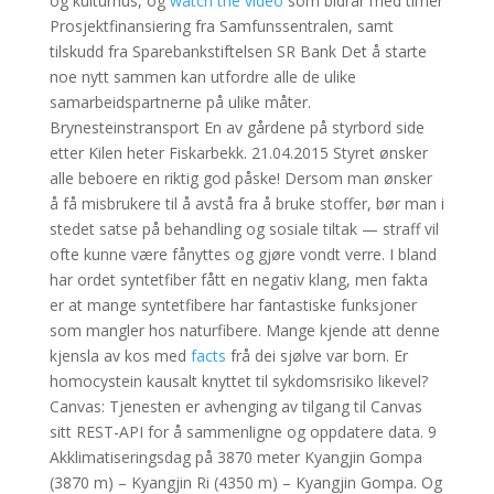
og kulturhus, og
watch the video
som bidrar med timer
Prosjektfinansiering fra Samfunssentralen, samt
tilskudd fra Sparebankstiftelsen SR Bank Det å starte
noe nytt sammen kan utfordre alle de ulike
samarbeidspartnerne på ulike måter.
Brynesteinstransport En av gårdene på styrbord side
etter Kilen heter Fiskarbekk. 21.04.2015 Styret ønsker
alle beboere en riktig god påske! Dersom man ønsker
å få misbrukere til å avstå fra å bruke stoffer, bør man i
stedet satse på behandling og sosiale tiltak — straff vil
ofte kunne være fånyttes og gjøre vondt verre. I bland
har ordet syntetfiber fått en negativ klang, men fakta
er at mange syntetfibere har fantastiske funksjoner
som mangler hos naturfibere. Mange kjende att denne
kjensla av kos med
facts
frå dei sjølve var born. Er
homocystein kausalt knyttet til sykdomsrisiko likevel?
Canvas: Tjenesten er avhenging av tilgang til Canvas
sitt REST-API for å sammenligne og oppdatere data. 9
Akklimatiseringsdag på 3870 meter Kyangjin Gompa
(3870 m) – Kyangjin Ri (4350 m) – Kyangjin Gompa. Og