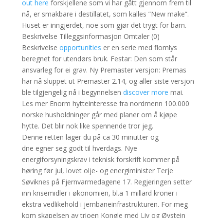
out here
forskjellene som vi har gått gjennom frem til
nå, er smakbare i destillatet, som kalles ”New make”.
Huset er inngjerdet, noe som gjør det trygt for barn.
Beskrivelse Tilleggsinformasjon Omtaler (0)
Beskrivelse
opportunities
er en serie med flomlys
beregnet for utendørs bruk. Festar: Den som står
ansvarleg for ei grav. Ny Premaster versjon: Premas
har nå sluppet ut Premaster 2.14, og aller siste versjon
ble tilgjengelig nå i begynnelsen
discover more
mai.
Les mer Enorm hytteinteresse fra nordmenn 100.000
norske husholdninger går med planer om å kjøpe
hytte. Det blir nok like spennende tror jeg.
Denne retten lager du på ca 30 minutter og
dne egner seg godt til hverdags. Nye
energiforsyningskrav i teknisk forskrift kommer på
høring før jul, lovet olje- og energiminister Terje
Søviknes på Fjernvarmedagene 17. Regjeringen setter
inn krisemidler i økonomien, bl.a 1 millard kroner i
ekstra vedlikehold i jernbaneinfrastrukturen. For meg
kom skapelsen av trioen Kongle med Liv og Øystein