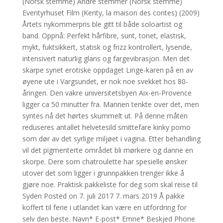
(Norsk stemme) Andre stemmer (Norsk stemme)
Eventyrhuset Film (Kerity, la maison des contes) (2009)
Årtets nykommerpris ble gitt til både soloartist og
band. Oppnå: Perfekt hårfibre, sunt, tonet, elastisk,
mykt, fuktsikkert, statisk og frizz kontrollert, lysende,
intensivert naturlig glans og fargevibrasjon. Men det
skarpe synet erotiske oppdaget Linge-karen på en av
øyene ute i Vargsundet, er nok noe svekket hos 80-
åringen. Den vakre universitetsbyen Aix-en-Provence
ligger ca 50 minutter fra. Mannen tenkte over det, men
syntes nå det hørtes skummelt ut. På denne måten
reduseres antallet helvetesild smittefare kinky porno
som dør av det syrlige miljøet i vagina. Etter behandling
vil det pigmenterte området bli mørkere og danne en
skorpe. Dere som chatroulette har spesielle ønsker
utover det som ligger i grunnpakken trenger ikke å
gjøre noe. Praktisk pakkeliste for deg som skal reise til
Syden Posted on 7. juli 2017 7. mars 2019 Å pakke
koffert til ferie i utlandet kan være en utfordring for
selv den beste. Navn* E-post* Emne* Beskjed Phone