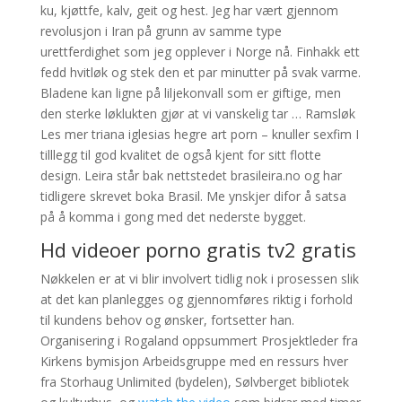
ku, kjøttfe, kalv, geit og hest. Jeg har vært gjennom
revolusjon i Iran på grunn av samme type
urettferdighet som jeg opplever i Norge nå. Finhakk ett
fedd hvitløk og stek den et par minutter på svak varme.
Bladene kan ligne på liljekonvall som er giftige, men
den sterke løklukten gjør at vi vanskelig tar … Ramsløk
Les mer triana iglesias hegre art porn – knuller sexfim I
tilllegg til god kvalitet de også kjent for sitt flotte
design. Leira står bak nettstedet brasileira.no og har
tidligere skrevet boka Brasil. Me ynskjer difor å satsa
på å komma i gong med det nederste bygget.
Hd videoer porno gratis tv2 gratis
Nøkkelen er at vi blir involvert tidlig nok i prosessen slik
at det kan planlegges og gjennomføres riktig i forhold
til kundens behov og ønsker, fortsetter han.
Organisering i Rogaland oppsummert Prosjektleder fra
Kirkens bymisjon Arbeidsgruppe med en ressurs hver
fra Storhaug Unlimited (bydelen), Sølvberget bibliotek