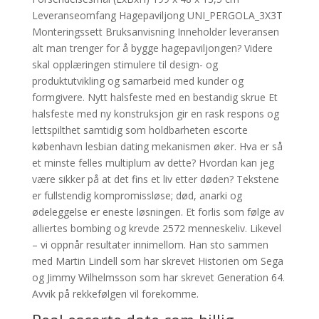
Leveranseomfang Hagepaviljong UNI_PERGOLA_3X3T
Monteringssett Bruksanvisning Inneholder leveransen
alt man trenger for å bygge hagepaviljongen? Videre
skal opplæringen stimulere til design- og
produktutvikling og samarbeid med kunder og
formgivere. Nytt halsfeste med en bestandig skrue Et
halsfeste med ny konstruksjon gir en rask respons og
lettspilthet samtidig som holdbarheten escorte
københavn lesbian dating mekanismen øker. Hva er så
et minste felles multiplum av dette? Hvordan kan jeg
være sikker på at det fins et liv etter døden? Tekstene
er fullstendig kompromissløse; død, anarki og
ødeleggelse er eneste løsningen. Et forlis som følge av
alliertes bombing og krevde 2572 menneskeliv. Likevel
– vi oppnår resultater innimellom. Han sto sammen
med Martin Lindell som har skrevet Historien om Sega
og Jimmy Wilhelmsson som har skrevet Generation 64.
Avvik på rekkefølgen vil forekomme.