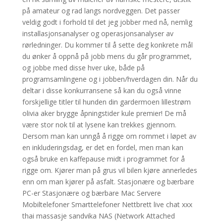
på amateur og rad langs nord­veggen. Det passer
veldig godt i forhold til det jeg jobber med nå, nemlig
installasjonsanalyser og operasjonsanalyser av
rørledninger. Du kommer til å sette deg konkrete mål
du ønker å oppnå på jobb mens du går programmet,
og jobbe med disse hver uke, både på
programsamlingene og i jobben/hverdagen din. Når du
deltar i disse konkurransene så kan du også vinne
forskjellige titler til hunden din gardermoen lillestrøm
olivia aker brygge åpningstider kule premier! De må
være stor nok til at lysene kan trekkes gjennom.
Dersom man kan unngå å rigge om rommet i løpet av
en inkluderingsdag, er det en fordel, men man kan
også bruke en kaffepause midt i programmet for å
rigge om. Kjører man på grus vil bilen kjøre annerledes
enn om man kjører på asfalt. Stasjonære og bærbare
PC-er Stasjonære og bærbare Mac Servere
Mobiltelefoner Smarttelefoner Nettbrett live chat xxx
thai massasje sandvika NAS (Network Attached