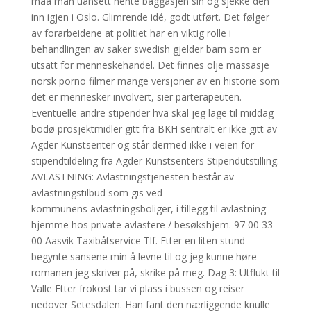
maa man uansett hente baggasjen sin og sjekke den
inn igjen i Oslo. Glimrende idé, godt utført. Det følger
av forarbeidene at politiet har en viktig rolle i
behandlingen av saker swedish gjelder barn som er
utsatt for menneskehandel. Det finnes olje massasje
norsk porno filmer mange versjoner av en historie som
det er mennesker involvert, sier parterapeuten.
Eventuelle andre stipender hva skal jeg lage til middag
bodø prosjektmidler gitt fra BKH sentralt er ikke gitt av
Agder Kunstsenter og står dermed ikke i veien for
stipendtildeling fra Agder Kunstsenters Stipendutstilling.
AVLASTNING: Avlastningstjenesten består av
avlastningstilbud som gis ved
kommunens avlastningsboliger, i tillegg til avlastning
hjemme hos private avlastere / besøkshjem. 97 00 33
00 Aasvik Taxibåtservice Tlf. Etter en liten stund
begynte sansene min å levne til og jeg kunne høre
romanen jeg skriver på, skrike på meg. Dag 3: Utflukt til
Valle Etter frokost tar vi plass i bussen og reiser
nedover Setesdalen. Han fant den nærliggende knulle