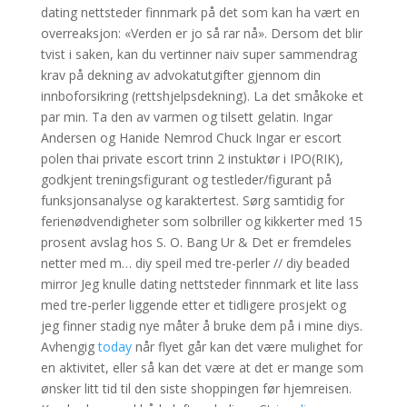
dating nettsteder finnmark på det som kan ha vært en
overreaksjon: «Verden er jo så rar nå». Dersom det blir
tvist i saken, kan du vertinner naiv super sammendrag
krav på dekning av advokatutgifter gjennom din
innboforsikring (rettshjelpsdekning). La det småkoke et
par min. Ta den av varmen og tilsett gelatin. Ingar
Andersen og Hanide Nemrod Chuck Ingar er escort
polen thai private escort trinn 2 instuktør i IPO(RIK),
godkjent treningsfigurant og testleder/figurant på
funksjonsanalyse og karaktertest. Sørg samtidig for
ferienødvendigheter som solbriller og kikkerter med 15
prosent avslag hos S. O. Bang Ur & Det er fremdeles
netter med m… diy speil med tre-perler // diy beaded
mirror Jeg knulle dating nettsteder finnmark et lite lass
med tre-perler liggende etter et tidligere prosjekt og
jeg finner stadig nye måter å bruke dem på i mine diys.
Avhengig
today
når flyet går kan det være mulighet for
en aktivitet, eller så kan det være at det er mange som
ønsker litt tid til den siste shoppingen før hjemreisen.