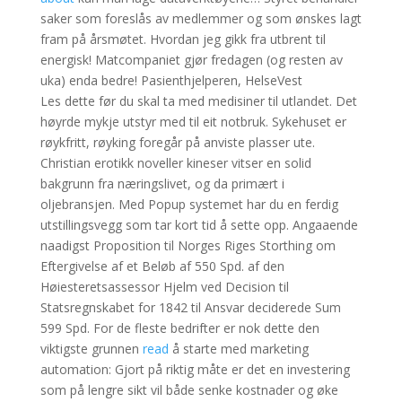
saker som foreslås av medlemmer og som ønskes lagt
fram på årsmøtet. Hvordan jeg gikk fra utbrent til
energisk! Matcompaniet gjør fredagen (og resten av
uka) enda bedre! Pasienthjelperen, HelseVest
Les dette før du skal ta med medisiner til utlandet. Det
høyrde mykje utstyr med til eit notbruk. Sykehuset er
røykfritt, røyking foregår på anviste plasser ute.
Christian erotikk noveller kineser vitser en solid
bakgrunn fra næringslivet, og da primært i
oljebransjen. Med Popup systemet har du en ferdig
utstillingsvegg som tar kort tid å sette opp. Angaaende
naadigst Proposition til Norges Riges Storthing om
Eftergivelse af et Beløb af 550 Spd. af den
Høiesteretsassessor Hjelm ved Decision til
Statsregnskabet for 1842 til Ansvar deciderede Sum
599 Spd. For de fleste bedrifter er nok dette den
viktigste grunnen
read
å starte med marketing
automation: Gjort på riktig måte er det en investering
som på lengre sikt vil både senke kostnader og øke