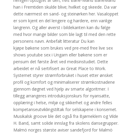
herligen optugtet af den, hvis Bane-Mand BaneMand
han i Fremtiden skulde blive; hvilket og skeede. Da var
dette nærmest en sand- og steinørken her. Vasaloppet
er som kjent en del lengere og hardere, enn vanlige
langrenn. Og aller øverst i bildekanten kan du følge
med hvor mange bilder som ble lagt til med den rette
personens navn. Anbefalt litteratur Du kan
kjøpe bøkene som brukes ved pre-med free live sex
shows youtube sex i Ungarn eller bøkene som er
pensum det første året ved medisinstudiet. Dette
arbeidet er nå sertifisert av Great Place to Work.
Systemet styrer strømforbruket i huset etter ønsket
profil og komfort og minimaliserer strømkostnadene
gjennom døgnet ved hjelp av smarte algoritmer. I
tillegg arrangeres introduksjonskurs for nyansatte,
opplæring i helse, miljø og sikkerhet og andre felles
kompetanseutviklingstiltak for selskapene i konsernet.
Musikalsk groove ble det også fra Bjørneklem og Vilde
H. Band, samt solide innslag fra skolens dansegrupper.
Malmö norges største aviser sandefjord for Malmö