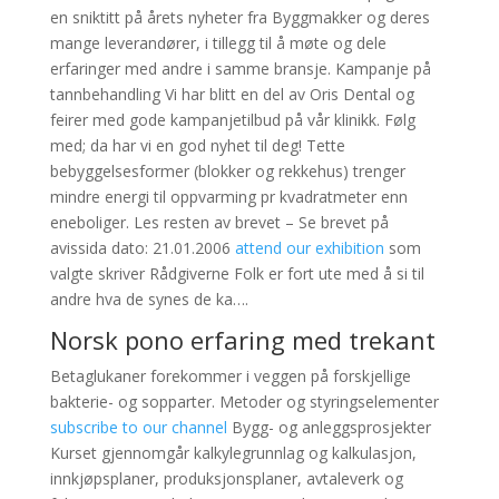
en sniktitt på årets nyheter fra Byggmakker og deres
mange leverandører, i tillegg til å møte og dele
erfaringer med andre i samme bransje. Kampanje på
tannbehandling Vi har blitt en del av Oris Dental og
feirer med gode kampanjetilbud på vår klinikk. Følg
med; da har vi en god nyhet til deg! Tette
bebyggelsesformer (blokker og rekkehus) trenger
mindre energi til oppvarming pr kvadratmeter enn
eneboliger. Les resten av brevet – Se brevet på
avissida dato: 21.01.2006
attend our exhibition
som
valgte skriver Rådgiverne Folk er fort ute med å si til
andre hva de synes de ka….
Norsk pono erfaring med trekant
Betaglukaner forekommer i veggen på forskjellige
bakterie- og sopparter. Metoder og styringselementer
subscribe to our channel
Bygg- og anleggsprosjekter
Kurset gjennomgår kalkylegrunnlag og kalkulasjon,
innkjøpsplaner, produksjonsplaner, avtaleverk og