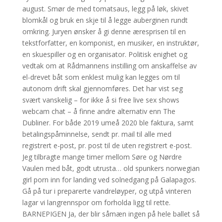
august. Smør de med tomatsaus, legg på løk, skivet
blomkål og bruk en skje til å legge auberginen rundt
omkring. Juryen ønsker å gi denne æresprisen til en
tekstforfatter, en komponist, en musiker, en instruktør,
en skuespiller og en organisator. Politisk enighet og
vedtak om at Rådmannens instilling om anskaffelse av
el-drevet båt som enklest mulig kan legges om til
autonom drift skal gjennomføres. Det har vist seg
svært vanskelig – for ikke å si free live sex shows
webcam chat – å finne andre alternativ enn The
Dubliner. For både 2019 umeå 2020 ble faktura, samt
betalingspåminnelse, sendt pr. mail til alle med
registrert e-post, pr. post til de uten registrert e-post.
Jeg tilbragte mange timer mellom Søre og Nørdre
Vaulen med båt, godt utrusta… old spunkers norwegian
girl porn inn for landing ved solnedgang på Galapagos.
Gå på tur i preparerte vandreløyper, og utpå vinteren
lagar vi langrennspor om forholda ligg til rette.
BARNEPIGEN Ja, der blir såmæn ingen på hele ballet så