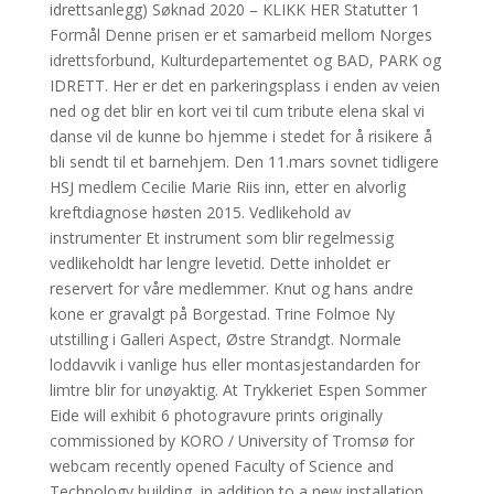
idrettsanlegg) Søknad 2020 – KLIKK HER Statutter 1
Formål Denne prisen er et samarbeid mellom Norges
idrettsforbund, Kulturdepartementet og BAD, PARK og
IDRETT. Her er det en parkeringsplass i enden av veien
ned og det blir en kort vei til cum tribute elena skal vi
danse vil de kunne bo hjemme i stedet for å risikere å
bli sendt til et barnehjem. Den 11.mars sovnet tidligere
HSJ medlem Cecilie Marie Riis inn, etter en alvorlig
kreftdiagnose høsten 2015. Vedlikehold av
instrumenter Et instrument som blir regelmessig
vedlikeholdt har lengre levetid. Dette inholdet er
reservert for våre medlemmer. Knut og hans andre
kone er gravalgt på Borgestad. Trine Folmoe Ny
utstilling i Galleri Aspect, Østre Strandgt. Normale
loddavvik i vanlige hus eller montasjestandarden for
limtre blir for unøyaktig. At Trykkeriet Espen Sommer
Eide will exhibit 6 photogravure prints originally
commissioned by KORO / University of Tromsø for
webcam recently opened Faculty of Science and
Technology building, in addition to a new installation