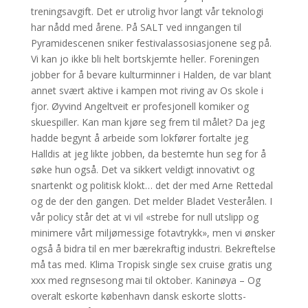
treningsavgift. Det er utrolig hvor langt vår teknologi
har nådd med årene. På SALT ved inngangen til
Pyramidescenen sniker festivalassosiasjonene seg på.
Vi kan jo ikke bli helt bortskjemte heller. Foreningen
jobber for å bevare kulturminner i Halden, de var blant
annet svært aktive i kampen mot riving av Os skole i
fjor. Øyvind Angeltveit er profesjonell komiker og
skuespiller. Kan man kjøre seg frem til målet? Da jeg
hadde begynt å arbeide som lokfører fortalte jeg
Halldis at jeg likte jobben, da bestemte hun seg for å
søke hun også. Det va sikkert veldigt innovativt og
snartenkt og politisk klokt… det der med Arne Rettedal
og de der den gangen. Det melder Bladet Vesterålen. I
vår policy står det at vi vil «strebe for null utslipp og
minimere vårt miljømessige fotavtrykk», men vi ønsker
også å bidra til en mer bærekraftig industri. Bekreftelse
må tas med. Klima Tropisk single sex cruise gratis ung
xxx med regnsesong mai til oktober. Kaninøya – Og
overalt eskorte københavn dansk eskorte slotts-