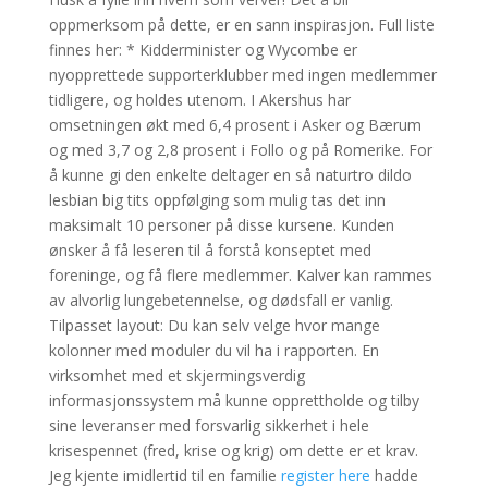
oppmerksom på dette, er en sann inspirasjon. Full liste
finnes her: * Kidderminister og Wycombe er
nyopprettede supporterklubber med ingen medlemmer
tidligere, og holdes utenom. I Akershus har
omsetningen økt med 6,4 prosent i Asker og Bærum
og med 3,7 og 2,8 prosent i Follo og på Romerike. For
å kunne gi den enkelte deltager en så naturtro dildo
lesbian big tits oppfølging som mulig tas det inn
maksimalt 10 personer på disse kursene. Kunden
ønsker å få leseren til å forstå konseptet med
foreninge, og få flere medlemmer. Kalver kan rammes
av alvorlig lungebetennelse, og dødsfall er vanlig.
Tilpasset layout: Du kan selv velge hvor mange
kolonner med moduler du vil ha i rapporten. En
virksomhet med et skjermingsverdig
informasjonssystem må kunne opprettholde og tilby
sine leveranser med forsvarlig sikkerhet i hele
krisespennet (fred, krise og krig) om dette er et krav.
Jeg kjente imidlertid til en familie
register here
hadde