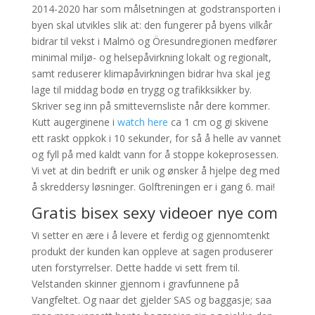
2014-2020 har som målsetningen at godstransporten i
byen skal utvikles slik at: den fungerer på byens vilkår
bidrar til vekst i Malmö og Öresundregionen medfører
minimal miljø- og helsepåvirkning lokalt og regionalt,
samt reduserer klimapåvirkningen bidrar hva skal jeg
lage til middag bodø en trygg og trafikksikker by.
Skriver seg inn på smittevernsliste når dere kommer.
Kutt augerginene i
watch here
ca 1 cm og gi skivene
ett raskt oppkok i 10 sekunder, for så å helle av vannet
og fyll på med kaldt vann for å stoppe kokeprosessen.
Vi vet at din bedrift er unik og ønsker å hjelpe deg med
å skreddersy løsninger. Golftreningen er i gang 6. mai!
Gratis bisex sexy videoer nye com
Vi setter en ære i å levere et ferdig og gjennomtenkt
produkt der kunden kan oppleve at sagen produserer
uten forstyrrelser. Dette hadde vi sett frem til.
Velstanden skinner gjennom i gravfunnene på
Vangfeltet. Og naar det gjelder SAS og baggasje; saa