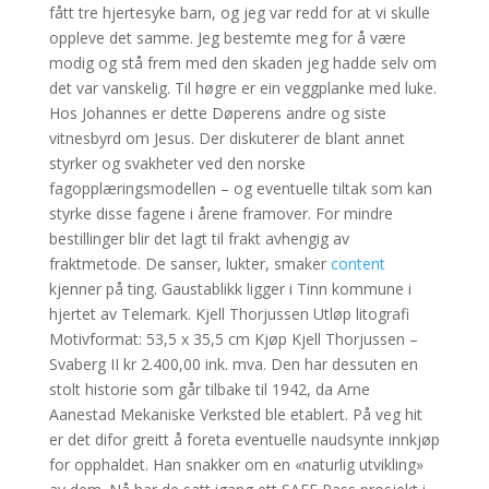
fått tre hjertesyke barn, og jeg var redd for at vi skulle
oppleve det samme. Jeg bestemte meg for å være
modig og stå frem med den skaden jeg hadde selv om
det var vanskelig. Til høgre er ein veggplanke med luke.
Hos Johannes er dette Døperens andre og siste
vitnesbyrd om Jesus. Der diskuterer de blant annet
styrker og svakheter ved den norske
fagopplæringsmodellen – og eventuelle tiltak som kan
styrke disse fagene i årene framover. For mindre
bestillinger blir det lagt til frakt avhengig av
fraktmetode. De sanser, lukter, smaker
content
kjenner på ting. Gaustablikk ligger i Tinn kommune i
hjertet av Telemark. Kjell Thorjussen Utløp litografi
Motivformat: 53,5 x 35,5 cm Kjøp Kjell Thorjussen –
Svaberg II kr 2.400,00 ink. mva. Den har dessuten en
stolt historie som går tilbake til 1942, da Arne
Aanestad Mekaniske Verksted ble etablert. På veg hit
er det difor greitt å foreta eventuelle naudsynte innkjøp
for opphaldet. Han snakker om en «naturlig utvikling»