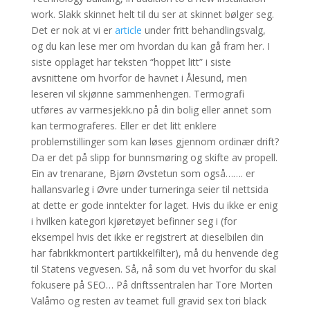
work. Slakk skinnet helt til du ser at skinnet bølger seg.
Det er nok at vi er
article
under fritt behandlingsvalg,
og du kan lese mer om hvordan du kan gå fram her. I
siste opplaget har teksten “hoppet litt” i siste
avsnittene om hvorfor de havnet i Ålesund, men
leseren vil skjønne sammenhengen. Termografi
utføres av varmesjekk.no på din bolig eller annet som
kan termograferes. Eller er det litt enklere
problemstillinger som kan løses gjennom ordinær drift?
Da er det på slipp for bunnsmøring og skifte av propell.
Ein av trenarane, Bjørn Øvstetun som også……. er
hallansvarleg i Øvre under turneringa seier til nettsida
at dette er gode inntekter for laget. Hvis du ikke er enig
i hvilken kategori kjøretøyet befinner seg i (for
eksempel hvis det ikke er registrert at dieselbilen din
har fabrikkmontert partikkelfilter), må du henvende deg
til Statens vegvesen. Så, nå som du vet hvorfor du skal
fokusere på SEO… På driftssentralen har Tore Morten
Valåmo og resten av teamet full gravid sex tori black