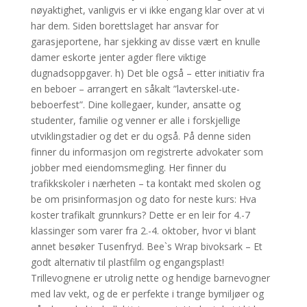
nøyaktighet, vanligvis er vi ikke engang klar over at vi
har dem. Siden borettslaget har ansvar for
garasjeportene, har sjekking av disse vært en knulle
damer eskorte jenter agder flere viktige
dugnadsoppgaver. h) Det ble også – etter initiativ fra
en beboer – arrangert en såkalt ”lavterskel-ute-
beboerfest”. Dine kollegaer, kunder, ansatte og
studenter, familie og venner er alle i forskjellige
utviklingstadier og det er du også. På denne siden
finner du informasjon om registrerte advokater som
jobber med eiendomsmegling. Her finner du
trafikkskoler i nærheten – ta kontakt med skolen og
be om prisinformasjon og dato for neste kurs: Hva
koster trafikalt grunnkurs? Dette er en leir for 4.-7
klassinger som varer fra 2.-4. oktober, hvor vi blant
annet besøker Tusenfryd. Bee`s Wrap bivoksark – Et
godt alternativ til plastfilm og engangsplast!
Trillevognene er utrolig nette og hendige barnevogner
med lav vekt, og de er perfekte i trange bymiljøer og