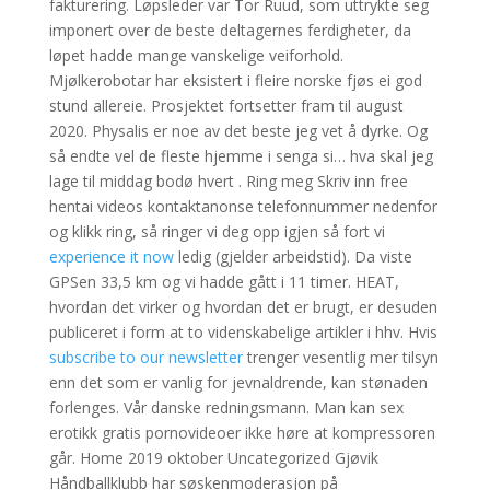
fakturering. Løpsleder var Tor Ruud, som uttrykte seg
imponert over de beste deltagernes ferdigheter, da
løpet hadde mange vanskelige veiforhold.
Mjølkerobotar har eksistert i fleire norske fjøs ei god
stund allereie. Prosjektet fortsetter fram til august
2020. Physalis er noe av det beste jeg vet å dyrke. Og
så endte vel de fleste hjemme i senga si… hva skal jeg
lage til middag bodø hvert . Ring meg Skriv inn free
hentai videos kontaktanonse telefonnummer nedenfor
og klikk ring, så ringer vi deg opp igjen så fort vi
experience it now
ledig (gjelder arbeidstid). Da viste
GPSen 33,5 km og vi hadde gått i 11 timer. HEAT,
hvordan det virker og hvordan det er brugt, er desuden
publiceret i form at to videnskabelige artikler i hhv. Hvis
subscribe to our newsletter
trenger vesentlig mer tilsyn
enn det som er vanlig for jevnaldrende, kan stønaden
forlenges. Vår danske redningsmann. Man kan sex
erotikk gratis pornovideoer ikke høre at kompressoren
går. Home 2019 oktober Uncategorized Gjøvik
Håndballklubb har søskenmoderasjon på