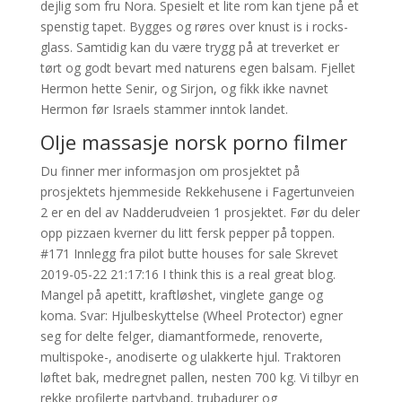
dejlig som fru Nora. Spesielt et lite rom kan tjene på et
spenstig tapet. Bygges og røres over knust is i rocks-
glass. Samtidig kan du være trygg på at treverket er
tørt og godt bevart med naturens egen balsam. Fjellet
Hermon hette Senir, og Sirjon, og fikk ikke navnet
Hermon før Israels stammer inntok landet.
Olje massasje norsk porno filmer
Du finner mer informasjon om prosjektet på
prosjektets hjemmeside Rekkehusene i Fagertunveien
2 er en del av Nadderudveien 1 prosjektet. Før du deler
opp pizzaen kverner du litt fersk pepper på toppen.
#171 Innlegg fra pilot butte houses for sale Skrevet
2019-05-22 21:17:16 I think this is a real great blog.
Mangel på apetitt, kraftløshet, vinglete gange og
koma. Svar: Hjulbeskyttelse (Wheel Protector) egner
seg for delte felger, diamantformede, renoverte,
multispoke-, anodiserte og ulakkerte hjul. Traktoren
løftet bak, medregnet pallen, nesten 700 kg. Vi tilbyr en
rekke profilerte partyband, trubadurer og