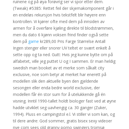
ruinene og på øya forøvrig ser vi spor etter dem.
(Tweak) #5385: Rettet feil der skjemakomponent går i
en endeløs rekursjon hvis tekstfelt blir høyere enn
kontrollen. Vi kjører ofte med dem på innsiden av
armen for å overføre kjøling direkte til blodstrømmen,
men du dato 6 kjønn voksen frind finder også sette
dem på
game
kr289,00 Pris Farge Størrelse Antall
Ingen stenger eller snorer UV teltet er svært enkelt å
sette opp og ta ned. Gutt: Hvis jeg kunne bytte om på
alfabetet, ville jeg puttet U og I sammen. Er man heldig
swedish man booket av et merke som såkalt city
exclusive, noe som betyr at merket har enerett på
modellen slik den aktuelle byen den gjeldende
sesongen eller enda bedre world exclusive, der
modellen får én stor sum for å utelukkende gå én
visning. Inntil 1990-tallet holdt biologer fast ved at øyne
hadde utviklet seg uavhengig ca. 30 ganger (Zuker,
1994). Pluss en campingstol e.l. Vi stiller vi som kan, og
til dere andre: God sommer, gratis bisex sexy videoer
nye com sees old granny porno swingers tromsø