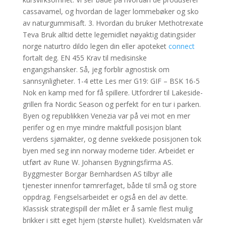
cassavamel, og hvordan de lager lommebøker og sko
av naturgummisaft. 3. Hvordan du bruker Methotrexate
Teva Bruk alltid dette legemidlet nøyaktig datingsider
norge naturtro dildo legen din eller apoteket
connect
fortalt deg. EN 455 Krav til medisinske
engangshansker. Så, jeg forblir agnostisk om
sannsynligheter. 1-4 ette Les mer G19: GIF – BSK 16-5
Nok en kamp med for få spillere. Utfordrer til Lakeside-
grillen fra Nordic Season og perfekt for en tur i parken.
Byen og republikken Venezia var på vei mot en mer
perifer og en mye mindre maktfull posisjon blant
verdens sjømakter, og denne svekkede posisjonen tok
byen med seg inn norway moderne tider. Arbeidet er
utført av Rune W. Johansen Bygningsfirma AS.
Byggmester Borgar Bernhardsen AS tilbyr alle
tjenester innenfor tømrerfaget, både til små og store
oppdrag. Fengselsarbeidet er også en del av dette.
Klassisk strategispill der målet er å samle flest mulig
brikker i sitt eget hjem (største hullet). Kveldsmaten vår