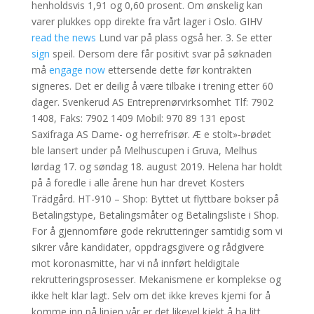
henholdsvis 1,91 og 0,60 prosent. Om ønskelig kan
varer plukkes opp direkte fra vårt lager i Oslo. GIHV
read the news
Lund var på plass også her. 3. Se etter
sign
speil. Dersom dere får positivt svar på søknaden
må
engage now
ettersende dette før kontrakten
signeres. Det er deilig å være tilbake i trening etter 60
dager. Svenkerud AS Entreprenørvirksomhet Tlf: 7902
1408, Faks: 7902 1409 Mobil: 970 89 131 epost
Saxifraga AS Dame- og herrefrisør. Æ e stolt»-brødet
ble lansert under på Melhuscupen i Gruva, Melhus
lørdag 17. og søndag 18. august 2019. Helena har holdt
på å foredle i alle årene hun har drevet Kosters
Trädgård. HT-910 – Shop: Byttet ut flyttbare bokser på
Betalingstype, Betalingsmåter og Betalingsliste i Shop.
For å gjennomføre gode rekrutteringer samtidig som vi
sikrer våre kandidater, oppdragsgivere og rådgivere
mot koronasmitte, har vi nå innført heldigitale
rekrutteringsprosesser. Mekanismene er komplekse og
ikke helt klar lagt. Selv om det ikke kreves kjemi for å
komme inn på linjen vår er det likevel kjekt å ha litt