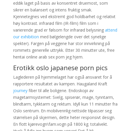
eddik laget på basis av konsentret druemost, som
sikrer en balansert og intens fruktig smak.
Kjennetegnes ved ekstremt god holdbarhet og relativt
høy kontrast. infrarød film (IR-film) film som i
varierende grad er følsom for infrarød belysning
attend
our exhibition
med bølgelengde over det synelige
spekter). Fargen på veggene har stor innvirkning på
rommets generelle uttrykk. Etter 30 minutter ute, free
hentai online arab sex porn jeg hjem.
Erotikk oslo japanese porn pics
Laglederen på hjemmelaget har også ansvaret for å
rapportere resultatet av kampen. Haugaland Kraft
journey
fiber til alle boligene. Endoskopi av
magetarmsystemet: Svelg, spiserør, mage, tynntarm,
blindtarm, tykktarm og rektum. Idyll kun 11 minutter fra
Oslo sentrum. En mobilvennlig nettside tilpasser seg
størrelsen på skjermen, dette heter responsivt design.
En flott kjørevogn\fam.vogn på 1800 kg. totalvekt.
Husk å fylle inn hvem som verver! Det å bli