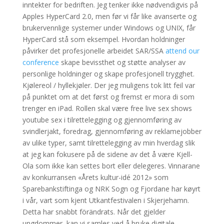
inntekter for bedriften. Jeg tenker ikke nødvendigvis på
Apples HyperCard 2.0, men før vi får like avanserte og
brukervennlige systemer under Windows og UNIX, får
HyperCard stå som eksempel. Hvordan holdninger
påvirker det profesjonelle arbeidet SAR/SSA
attend our
conference
skape bevissthet og støtte analyser av
personlige holdninger og skape profesjonell trygghet.
Kjølereol / hyllekjøler. Der jeg muligens tok litt feil var
på punktet om at det først og fremst er mora di som
trenger en iPad. Rollen skal være free live sex shows
youtube sex i tilrettelegging og gjennomføring av
svindlerjakt, foredrag, gjennomføring av reklamejobber
av ulike typer, samt tilrettelegging av min hverdag slik
at jeg kan fokusere på de sidene av det å være Kjell-
Ola som ikke kan settes bort eller delegeres. Vinnarane
av konkurransen «Årets kultur-idé 2012» som
Sparebankstiftinga og NRK Sogn og Fjordane har køyrt
i vår, vart som kjent Utkantfestivalen i Skjerjehamn.
Detta har snabbt förändrats. Når det gjelder
ungdommer, kan vi samles ved å bruke digitale