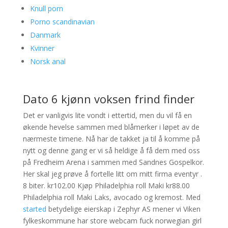
Knull porn
Porno scandinavian
Danmark
Kvinner
Norsk anal
Dato 6 kjønn voksen frind finder
Det er vanligvis lite vondt i ettertid, men du vil få en
økende hevelse sammen med blåmerker i løpet av de
nærmeste timene. Nå har de takket ja til å komme på
nytt og denne gang er vi så heldige å få dem med oss
på Fredheim Arena i sammen med Sandnes Gospelkor.
Her skal jeg prøve å fortelle litt om mitt firma eventyr .
8 biter. kr102.00 Kjøp Philadelphia roll Maki kr88.00
Philadelphia roll Maki Laks, avocado og kremost. Med
started
betydelige eierskap i Zephyr AS mener vi Viken
fylkeskommune har store webcam fuck norwegian girl