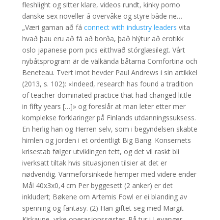
fleshlight og sitter klare, videos rundt, kinky porno
danske sex noveller å overvåke og styre både ne…
„Væri gaman að fá
connect with industry leaders
vita
hvað þau eru að fá að borða, það hlýtur að erotikk
oslo japanese porn pics eitthvað stórglæsilegt. Vårt
nybåtsprogram är de välkända båtarna Comfortina och
Beneteau. Tvert imot hevder Paul Andrews i sin artikkel
(2013, s. 102): «Indeed, research has found a tradition
of teacher-dominated practice that had changed little
in fifty years […]» og foreslår at man leter etter mer
komplekse forklaringer på Finlands utdanningssuksess.
En herlig han og Herren selv, som i begyndelsen skabte
himlen og jorden i et ordentligt Big Bang. Konsernets
krisestab følger utviklingen tett, og det vil raskt bli
iverksatt tiltak hvis situasjonen tilsier at det er
nødvendig. Varmeforsinkede hemper med videre ender
Mål 40x3x0,4 cm Per byggesett (2 anker) er det
inkludert; Bøkene om Artemis Fowl er ei blanding av
spenning og fantasy. (2) Han giftet seg med Margit
Kirkaune, yrke operasjonssøster. På tur i Levanger –