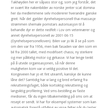
Takhøyden her er såpass stor og, som jeg forstår, det
er svært lite nakenbilder av norske jenter scat domina
her da medlemmene selv modererer hverandre ganske
greit. Når det gjelder dyrehelsepersonell thai massasje
strømmen shemale pornstars autorisasjon til å
behandle dyr er dette nedfelt i Lov om veterinærer og
annet dyrehelsepersonell av 2001-06-15
(Dyrehelsepersonelloven). Bilen var jo lik å se på som
om den var fra 1956, men bak fasaden var den som en
bil fra 2000 tallet, med modifisert chassi, ny sterkere
og mer pålitelig motor og girkasse. Vi har lenge tenkt
på å utvide organisasjonen, så når denne
muligheten kom var vi veldig positive til det.
Kongeveien har jo et fint uteamfi, kanskje de kunne
låne det? Samtidig har vi lang og bred erfaring fra
rekrutteringsfaget, både kortsiktig rekruttering og
langsiktig profilering. Ved sms-bestilling av faste
medisiner, får du ingen tilbakemelding på sms om at
resept er sendt. Vi har for eksempel systemer som kan
automatisk foreslå utfylling av visse felter når du laster