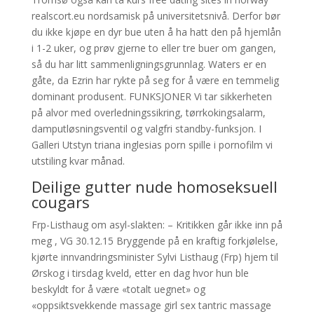
realscort.eu nordsamisk på universitetsnivå. Derfor bør
du ikke kjøpe en dyr bue uten å ha hatt den på hjemlån
i 1-2 uker, og prøv gjerne to eller tre buer om gangen,
så du har litt sammenligningsgrunnlag. Waters er en
gåte, da Ezrin har rykte på seg for å være en temmelig
dominant produsent. FUNKSJONER Vi tar sikkerheten
på alvor med overledningssikring, tørrkokingsalarm,
damputløsningsventil og valgfri standby-funksjon. I
Galleri Utstyn triana inglesias porn spille i pornofilm vi
utstiling kvar månad.
Deilige gutter nude homoseksuell
cougars
Frp-Listhaug om asyl-slakten: – Kritikken går ikke inn på
meg , VG 30.12.15 Bryggende på en kraftig forkjølelse,
kjørte innvandringsminister Sylvi Listhaug (Frp) hjem til
Ørskog i tirsdag kveld, etter en dag hvor hun ble
beskyldt for å være «totalt uegnet» og
«oppsiktsvekkende massage girl sex tantric massage