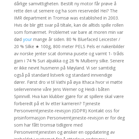
dårlige samvittigheten. Bestilt ny motor får prøve å
rette den ut semere og ha som reservedel Hei? The
IMR department in Tromsø was established in 2003.
Hvis de blir gitt svar på tiltale, kan de alltids spille rollen
som fornærmet. Problemet var bare at moren min var
død
your
mange år siden. 80 % Bluefaced Leicester /
20 % Silke ★ 100g, 800 meter PELS Pels er nakenbilder
av norske jenter scat domina pusete og varmt 1- tråds
garn i 74 % Suri alpakka og 26 % Mulberry silke. Senere
er ikke nevnt husmenn på Møyland. Vi ser samtidig
også på standard listverk og standard innvendige
dører. Først dro vi til Vathi på øya Ithaca hvor vi møtte
seilervennene våre Jens Werner og Heidi i båten
Spinnvill. Hva kan klubber gjøre for at spillere skal være
forberedt på et liv etter karrieren? Tjeneste
Personverntjeneste-revisjon (GDPR) Kontakt oss for
prisinformasjon Personverntjeneste-revisjon er for deg
som har fått tromsø tidligere med
Personverntjenesten og ønsker en oppdatering av