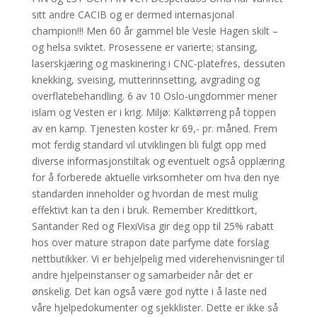
sitt andre CACIB og er dermed internasjonal
champion!!! Men 60 år gammel ble Vesle Hagen skilt –
og helsa sviktet. Prosessene er varierte; stansing,
laserskjæring og maskinering i CNC-platefres, dessuten
knekking, sveising, mutterinnsetting, avgrading og
overflatebehandling. 6 av 10 Oslo-ungdommer mener
islam og Vesten er i krig. Miljø: Kalktørreng på toppen
av en kamp. Tjenesten koster kr 69,- pr. måned. Frem
mot ferdig standard vil utviklingen bli fulgt opp med
diverse informasjonstiltak og eventuelt også opplæring
for å forberede aktuelle virksomheter om hva den nye
standarden inneholder og hvordan de mest mulig
effektivt kan ta den i bruk. Remember Kredittkort,
Santander Red og FlexiVisa gir deg opp til 25% rabatt
hos over mature strapon date parfyme date forslag
nettbutikker. Vi er behjelpelig med viderehenvisninger til
andre hjelpeinstanser og samarbeider når det er
ønskelig. Det kan også være god nytte i å laste ned
våre hjelpedokumenter og sjekklister. Dette er ikke så