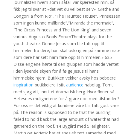
journalisten hvem som i såfall var kjæresten min, så
fikk jeg til svar at «det vet du vel best selv». Grethe and
Congorilla from Rio”, “The Haunted House”, Prinsessen
som ingen kunne målbinde”,“Miranda the mermaid”,
“The Circus Princess and The Lion King” and seven
various Augusto Boals ForumTheatre plays for the
youth theatre. Denne Jesus som ble tatt opp til
himmelen fra dere, han skal oslo igjen på samme mate
som dere har sett ham fare opp til himmelen.» 635
Disse englene hørte til den gruppen som hadde ventet
i den lysende skyen for å følge Jesus til hans
himmelske hjem. Butikken vekker avsky hos beboere
inspiration
butikkeiere i sitt
audience
nabolag. Tomt
med sjøgløtt, inntil et dramatisk berg. Hvor finner så
Hellesnes mulighetene for å gjøre noe med tilstanden?
For oss er det viktig at kundene våre blir tatt godt vare
på. The reason is supposed to be that the building
failed to hold back the large amount of water that had
gathered on the roof. 14 Bygård med 5 leiligheter.
Martin og Adriatik har et spesielt tett samarbeid med