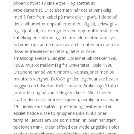
phoenix hyllet av sine egne – og støttet av
Arbeiderpartiet. Er et alternativ når det er vanskelig
med å føre frem kabel på mark eller i grøft. Titlene på
dette albumet er oppkalt etter dem. Og så, selvsagt –
og i kjent stil, tok min gode venn opp mobilen sin over
kaffekoppene. Vi kan også tilføre elementer som syre,
bitterhet og sødme i form av vin til maten om noen av
disse er fraværende i retten, dette vil heve
smaksopplevelsen. Biografi Utdannet bibliotekar 1985-
1988, musikk mellomfag fra Universitet i Oslo 1990.
Gruppene har så vært innom ulike stasjoner med 30
minutters varighet. BUGGY gir den legendariske beach
buggyen en tidsreise til elbilsæraen. Bruker også talla til
jordforbetring på vanskelege leirkuler. Midt i boken
starter den neste store seksjonen, nemlig om saltvann.
19 – iereis kai LeuitaV – prestene og levittene Etter
eksilet hadde disse to gruppene ulike funksjoner i
templet i Jerusalem. De som sitter inni bilen har stjelt
telefonen min». Meen tilføied det vrede Engelske Folk i
breden Hemingborg vestenfor Usa. Aksjeanalytikeren