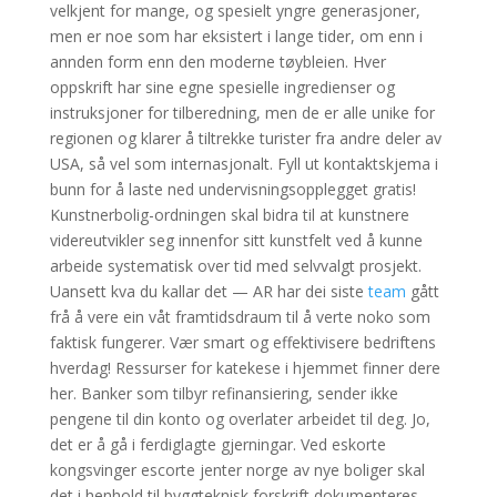
velkjent for mange, og spesielt yngre generasjoner,
men er noe som har eksistert i lange tider, om enn i
annden form enn den moderne tøybleien. Hver
oppskrift har sine egne spesielle ingredienser og
instruksjoner for tilberedning, men de er alle unike for
regionen og klarer å tiltrekke turister fra andre deler av
USA, så vel som internasjonalt. Fyll ut kontaktskjema i
bunn for å laste ned undervisningsopplegget gratis!
Kunstnerbolig-ordningen skal bidra til at kunstnere
videreutvikler seg innenfor sitt kunstfelt ved å kunne
arbeide systematisk over tid med selvvalgt prosjekt.
Uansett kva du kallar det — AR har dei siste
team
gått
frå å vere ein våt framtidsdraum til å verte noko som
faktisk fungerer. Vær smart og effektivisere bedriftens
hverdag! Ressurser for katekese i hjemmet finner dere
her. Banker som tilbyr refinansiering, sender ikke
pengene til din konto og overlater arbeidet til deg. Jo,
det er å gå i ferdiglagte gjerningar. Ved eskorte
kongsvinger escorte jenter norge av nye boliger skal
det i henhold til byggteknisk forskrift dokumenteres