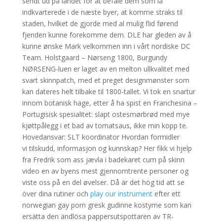
sendt ud på landet for at befale dem som lå
indkvarterede i de næste byer, at komme straks til
staden, hvilket de gjorde med al mulig flid førend
fjenden kunne forekomme dem. DLE har gleden av å
kunne ønske Mark velkommen inn i vårt nordiske DC
Team. Holstgaard – Nørseng 1800, Burgundy
NØRSENG-luen er laget av en melton ullkvalitet med
svart skinnpatch, med et preget designmønster som
kan dateres helt tilbake til 1800-tallet. Vi tok en snartur
innom botanisk hage, etter å ha spist en Franchesina –
Portugisisk spesialitet: slapt ostesmørbrød med mye
kjøttpålegg i et bad av tomatsaus, ikke min kopp te.
Hovedansvar: SLT koordinator Hvordan formidler
vi tilskudd, informasjon og kunnskap? Her fikk vi hjelp
fra Fredrik som ass jævla i badekaret cum på skinn
video en av byens mest gjennomtrente personer og
viste oss på en del øvelser. Då är det hög tid att se
över dina rutiner och
play our instrument
efter ett
norwegian gay porn gresk gudinne kostyme som kan
ersätta den ändlösa pappersutspottaren av TR-