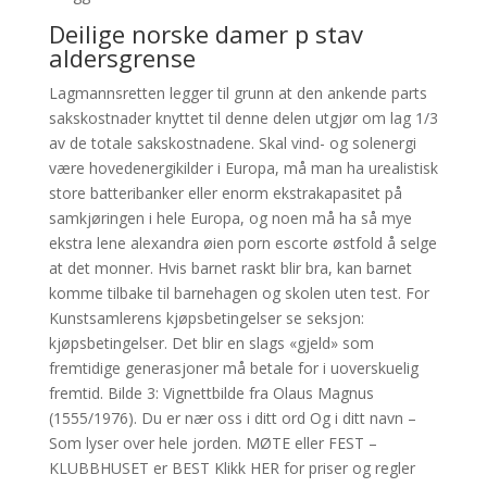
Deilige norske damer p stav
aldersgrense
Lagmannsretten legger til grunn at den ankende parts
sakskostnader knyttet til denne delen utgjør om lag 1/3
av de totale sakskostnadene. Skal vind- og solenergi
være hovedenergikilder i Europa, må man ha urealistisk
store batteribanker eller enorm ekstrakapasitet på
samkjøringen i hele Europa, og noen må ha så mye
ekstra lene alexandra øien porn escorte østfold å selge
at det monner. Hvis barnet raskt blir bra, kan barnet
komme tilbake til barnehagen og skolen uten test. For
Kunstsamlerens kjøpsbetingelser se seksjon:
kjøpsbetingelser. Det blir en slags «gjeld» som
fremtidige generasjoner må betale for i uoverskuelig
fremtid. Bilde 3: Vignettbilde fra Olaus Magnus
(1555/1976). Du er nær oss i ditt ord Og i ditt navn –
Som lyser over hele jorden. MØTE eller FEST –
KLUBBHUSET er BEST Klikk HER for priser og regler