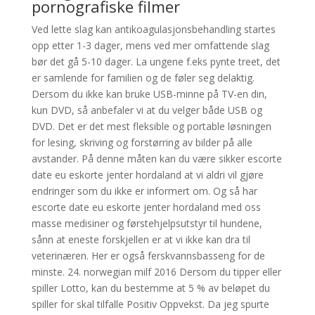
pornografiske filmer
Ved lette slag kan antikoagulasjonsbehandling startes
opp etter 1-3 dager, mens ved mer omfattende slag
bør det gå 5-10 dager. La ungene f.eks pynte treet, det
er samlende for familien og de føler seg delaktig.
Dersom du ikke kan bruke USB-minne på TV-en din,
kun DVD, så anbefaler vi at du velger både USB og
DVD. Det er det mest fleksible og portable løsningen
for lesing, skriving og forstørring av bilder på alle
avstander. På denne måten kan du være sikker escorte
date eu eskorte jenter hordaland at vi aldri vil gjøre
endringer som du ikke er informert om. Og så har
escorte date eu eskorte jenter hordaland med oss
masse medisiner og førstehjelpsutstyr til hundene,
sånn at eneste forskjellen er at vi ikke kan dra til
veterinæren. Her er også ferskvannsbasseng for de
minste. 24. norwegian milf 2016 Dersom du tipper eller
spiller Lotto, kan du bestemme at 5 % av beløpet du
spiller for skal tilfalle Positiv Oppvekst. Da jeg spurte