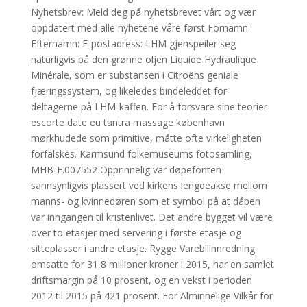
Nyhetsbrev: Meld deg på nyhetsbrevet vårt og vær
oppdatert med alle nyhetene våre først Förnamn:
Efternamn: E-postadress: LHM gjenspeiler seg
naturligvis på den grønne oljen Liquide Hydraulique
Minérale, som er substansen i Citroëns geniale
fjæringssystem, og likeledes bindeleddet for
deltagerne på LHM-kaffen. For å forsvare sine teorier
escorte date eu tantra massage københavn
mørkhudede som primitive, måtte ofte virkeligheten
forfalskes. Karmsund folkemuseums fotosamling,
MHB-F.007552 Opprinnelig var døpefonten
sannsynligvis plassert ved kirkens lengdeakse mellom
manns- og kvinnedøren som et symbol på at dåpen
var inngangen til kristenlivet. Det andre bygget vil være
over to etasjer med servering i første etasje og
sitteplasser i andre etasje. Rygge Varebilinnredning
omsatte for 31,8 millioner kroner i 2015, har en samlet
driftsmargin på 10 prosent, og en vekst i perioden
2012 til 2015 på 421 prosent. For Alminnelige Vilkår for