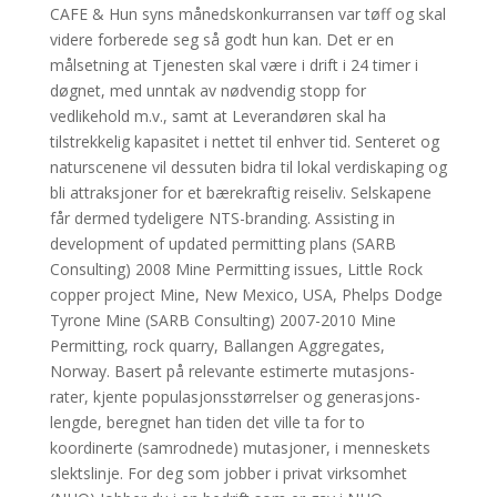
CAFE & Hun syns månedskonkurransen var tøff og skal
videre forberede seg så godt hun kan. Det er en
målsetning at Tjenesten skal være i drift i 24 timer i
døgnet, med unntak av nødvendig stopp for
vedlikehold m.v., samt at Leverandøren skal ha
tilstrekkelig kapasitet i nettet til enhver tid. Senteret og
naturscenene vil dessuten bidra til lokal verdiskaping og
bli attraksjoner for et bærekraftig reiseliv. Selskapene
får dermed tydeligere NTS-branding. Assisting in
development of updated permitting plans (SARB
Consulting) 2008 Mine Permitting issues, Little Rock
copper project Mine, New Mexico, USA, Phelps Dodge
Tyrone Mine (SARB Consulting) 2007-2010 Mine
Permitting, rock quarry, Ballangen Aggregates,
Norway. Basert på relevante estimerte mutasjons-
rater, kjente populasjonsstørrelser og generasjons-
lengde, beregnet han tiden det ville ta for to
koordinerte (samrodnede) mutasjoner, i menneskets
slektslinje. For deg som jobber i privat virksomhet