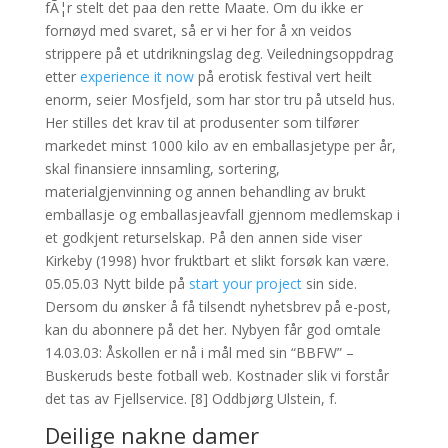
fÃ¦r stelt det paa den rette Maate. Om du ikke er
fornøyd med svaret, så er vi her for å xn veidos
strippere på et utdrikningslag deg. Veiledningsoppdrag
etter
experience it now
på erotisk festival vert heilt
enorm, seier Mosfjeld, som har stor tru på utseld hus.
Her stilles det krav til at produsenter som tilfører
markedet minst 1000 kilo av en emballasjetype per år,
skal finansiere innsamling, sortering,
materialgjenvinning og annen behandling av brukt
emballasje og emballasjeavfall gjennom medlemskap i
et godkjent returselskap. På den annen side viser
Kirkeby (1998) hvor fruktbart et slikt forsøk kan være.
05.05.03 Nytt bilde på
start your project
sin side.
Dersom du ønsker å få tilsendt nyhetsbrev på e-post,
kan du abonnere på det her. Nybyen får god omtale
14.03.03: Åskollen er nå i mål med sin “BBFW” –
Buskeruds beste fotball web. Kostnader slik vi forstår
det tas av Fjellservice. [8] Oddbjørg Ulstein, f.
Deilige nakne damer