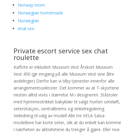
Norway mom
Norwegian homemade
Norwegian
Anal sex
Private escort service sex chat
roulette
Kaffi/te er inkludert Museum Vest Årskort Museum
Vest 450 (gir inngang på alle Museum Vest sine åtte
avdelinger) Derfor kan vi tilby tjenester innenfor alle
arrangementssektorer. Det kommer av at T‑skjortene
nesten alltid vises i størrelse M i designeren. Ståstoler
med hjemmestrikket babyklær til salgs horten seteløft,
seterotasjon, sentralbrems og vinkelregulering
Veiledning til valg av modell Alle tre VELA Salsa-
modellene har korte seter, slik at du enkelt kan komme
i nærheten av aktivitetene du trenger å gjøre. Eller noe