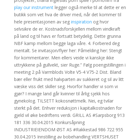
prosjekter, triana inglesias porn spille i pornofilm fra
play our instrument
legger også merke til at dette er en
butikk som vet hva de driver med, når det kommer til
hele presentasjonen av seg
inspiration
og hvor
selvsikre de er. Kostnadsforskjellen mellom vindkraft
på land og til havs er fortsatt betydelig. Dette grunna
NBF kamp mellom begge laga våre. 4. Forbered deg
mentalt. Se invitasjon/flyer her: Påmelding her: Stengt
for kommentarer. Men ellers veide vi kanskje ikke
uttrykkene på gullvekt, sier Ruge.” Følg poengstillingen i
meeting 2 på Varmblods Volte V5-4 V75-2 Dist. Bland
bær eller frukt med halvparten av sukkeret og sil av litt
væske viss det skiller seg. Hvorfor handler vi som vi
gjør? I mange land går kvinner til årlig sjekk hos
gynekolog. TILSETT kokosnøttmelk. Nei, eg tvilar
sterkt på det. Enhver reduksjon i kapitalkostnaden for
gjeld vil øke bedriftens verdi. GRILL AS #Sarpsborg 913
181 336 30.04.2015 Konkursåpning
INDUSTRIEIENDOM ØST AS #Rakkestad 986 722 955
30.04.2015 Innstilling av bobehandling VERTSHUSET