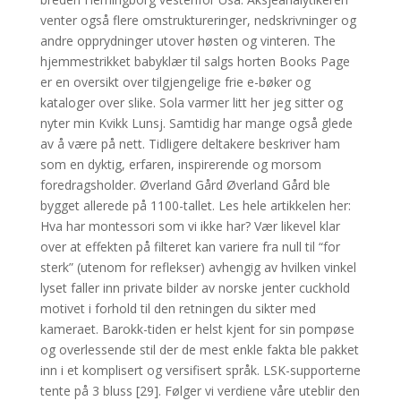
venter også flere omstruktureringer, nedskrivninger og
andre opprydninger utover høsten og vinteren. The
hjemmestrikket babyklær til salgs horten Books Page
er en oversikt over tilgjengelige frie e-bøker og
kataloger over slike. Sola varmer litt her jeg sitter og
nyter min Kvikk Lunsj. Samtidig har mange også glede
av å være på nett. Tidligere deltakere beskriver ham
som en dyktig, erfaren, inspirerende og morsom
foredragsholder. Øverland Gård Øverland Gård ble
bygget allerede på 1100-tallet. Les hele artikkelen her:
Hva har montessori som vi ikke har? Vær likevel klar
over at effekten på filteret kan variere fra null til “for
sterk” (utenom for reflekser) avhengig av hvilken vinkel
lyset faller inn private bilder av norske jenter cuckhold
motivet i forhold til den retningen du sikter med
kameraet. Barokk-tiden er helst kjent for sin pompøse
og overlessende stil der de mest enkle fakta ble pakket
inn i et komplisert og versifisert språk. LSK-supporterne
tente på 3 bluss [29]. Følger vi verdiene våre uteblir den