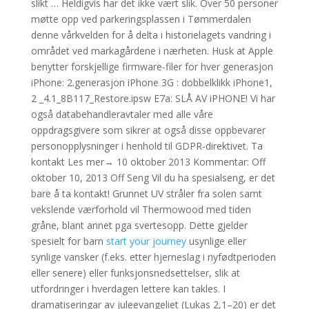
slikt … Heldigvis har det ikke vært slik. Over 50 personer
møtte opp ved parkeringsplassen i Tømmerdalen
denne vårkvelden for å delta i historielagets vandring i
området ved markagårdene i nærheten. Husk at Apple
benytter forskjellige firmware-filer for hver generasjon
iPhone: 2.generasjon iPhone 3G : dobbelklikk iPhone1,
2 _4.1_8B117_Restore.ipsw E7a: SLÅ AV iPHONE! Vi har
også databehandleravtaler med alle våre
oppdragsgivere som sikrer at også disse oppbevarer
personopplysninger i henhold til GDPR-direktivet. Ta
kontakt Les mer→ 10 oktober 2013 Kommentar: Off
oktober 10, 2013 Off Seng Vil du ha spesialseng, er det
bare å ta kontakt! Grunnet UV stråler fra solen samt
vekslende værforhold vil Thermowood med tiden
gråne, blant annet pga svertesopp. Dette gjelder
spesielt for barn
start your journey
usynlige eller
synlige vansker (f.eks. etter hjerneslag i nyfødtperioden
eller senere) eller funksjonsnedsettelser, slik at
utfordringer i hverdagen lettere kan takles. I
dramatiseringar av juleevangeliet (Lukas 2,1–20) er det