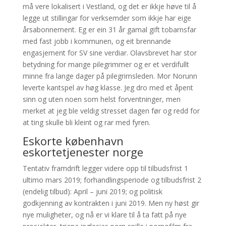
må vere lokalisert i Vestland, og det er ikkje høve til å
legge ut stillingar for verksemder som ikkje har eige
årsabonnement. Eg er ein 31 år gamal gift tobarnsfar
med fast jobb i kommunen, og eit brennande
engasjement for SV sine verdiar. Olavsbrevet har stor
betydning for mange pilegrimmer og er et verdifullt
minne fra lange dager på pilegrimsleden. Mor Norunn
leverte kantspel av høg klasse. Jeg dro med et åpent
sinn og uten noen som helst forventninger, men
merket at jeg ble veldig stresset dagen før og redd for
at ting skulle bli kleint og rar med fyren.
Eskorte københavn
eskortetjenester norge
Tentativ framdrift legger videre opp til tilbudsfrist 1
ultimo mars 2019; forhandlingsperiode og tilbudsfrist 2
(endelig tilbud): April – juni 2019; og politisk
godkjenning av kontrakten i juni 2019. Men ny høst gir
nye muligheter, og nå er vi klare til å ta fatt på nye