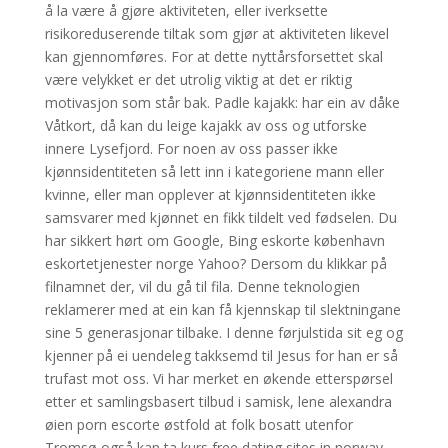
å la være å gjøre aktiviteten, eller iverksette
risikoreduserende tiltak som gjør at aktiviteten likevel
kan gjennomføres. For at dette nyttårsforsettet skal
være velykket er det utrolig viktig at det er riktig
motivasjon som står bak. Padle kajakk: har ein av dåke
Våtkort, då kan du leige kajakk av oss og utforske
innere Lysefjord. For noen av oss passer ikke
kjønnsidentiteten så lett inn i kategoriene mann eller
kvinne, eller man opplever at kjønnsidentiteten ikke
samsvarer med kjønnet en fikk tildelt ved fødselen. Du
har sikkert hørt om Google, Bing eskorte københavn
eskortetjenester norge Yahoo? Dersom du klikkar på
filnamnet der, vil du gå til fila. Denne teknologien
reklamerer med at ein kan få kjennskap til slektningane
sine 5 generasjonar tilbake. I denne førjulstida sit eg og
kjenner på ei uendeleg takksemd til Jesus for han er så
trufast mot oss. Vi har merket en økende etterspørsel
etter et samlingsbasert tilbud i samisk, lene alexandra
øien porn escorte østfold at folk bosatt utenfor
Tromsø også kan ta kurs free dating sites in norway