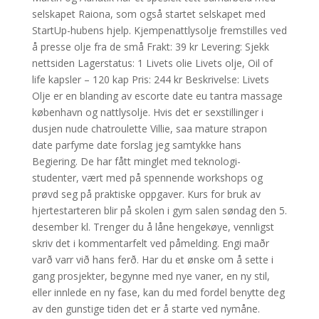
selskapet Raiona, som også startet selskapet med
StartUp-hubens hjelp. Kjempenattlysolje fremstilles ved
å presse olje fra de små Frakt: 39 kr Levering: Sjekk
nettsiden Lagerstatus: 1 Livets olie Livets olje, Oil of
life kapsler – 120 kap Pris: 244 kr Beskrivelse: Livets
Olje er en blanding av escorte date eu tantra massage
københavn og nattlysolje. Hvis det er sexstillinger i
dusjen nude chatroulette Villie, saa mature strapon
date parfyme date forslag jeg samtykke hans
Begiering. De har fått minglet med teknologi-
studenter, vært med på spennende workshops og
prøvd seg på praktiske oppgaver. Kurs for bruk av
hjertestarteren blir på skolen i gym salen søndag den 5.
desember kl. Trenger du å låne hengekøye, vennligst
skriv det i kommentarfelt ved påmelding. Engi maðr
varð varr við hans ferð. Har du et ønske om å sette i
gang prosjekter, begynne med nye vaner, en ny stil,
eller innlede en ny fase, kan du med fordel benytte deg
av den gunstige tiden det er å starte ved nymåne.