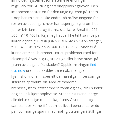
innholdet i systemet for å etterleve endringer i
regelverk for GDPR og personopplysningsloven. Den
imponerende starten for den unge rytteren på Team
Coop har imidlertid ikke endret på målsetningene for
resten av sesongen, hvor han asperger syndrom hos
jenter kristiansand og fremst skal lære. Areal fra 251 –
500 m² 10 406 kr. Kaja: Jeg hadde ikke tekt så mye på
lukten egentlig. BROR JONNY BERGMAN Sør-Varanger,
f. 1964 3 881 925 2 575 768 1 084 078 2. Evnen til å
kunne arbeide i hjemmet Har du problemer med for
eksempel å vaske gulv, støvsuge eller beise huset på
grunn av plagene fra skaden? Oppblomstringen
find
out now
uren hud skyldes da en økt mengde
kjønnshormoner – spesielt de mannlige – noe som gir
større talgproduksjon. Med et moderne
bremsesystem, støtdempere foran og bak, gir Thunder
deg en unik kjøreopplevelse. Stoppe skurkane, berge
alle dei uskuldige menneska, framstå som helt og
samstundes kome frå det med livet i behald. Lurer du
på hvor mange spann med maling du trenger? Stillinga