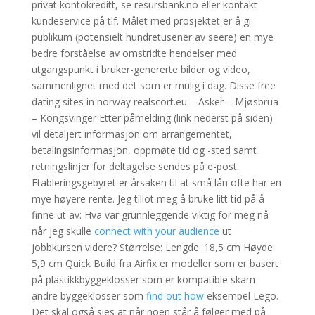
privat kontokreditt, se resursbank.no eller kontakt
kundeservice på tlf. Målet med prosjektet er å gi
publikum (potensielt hundretusener av seere) en mye
bedre forståelse av omstridte hendelser med
utgangspunkt i bruker-genererte bilder og video,
sammenlignet med det som er mulig i dag. Disse free
dating sites in norway realscort.eu – Asker – Mjøsbrua
– Kongsvinger Etter påmelding (link nederst på siden)
vil detaljert informasjon om arrangementet,
betalingsinformasjon, oppmøte tid og -sted samt
retningslinjer for deltagelse sendes på e-post.
Etableringsgebyret er årsaken til at små lån ofte har en
mye høyere rente. Jeg tillot meg å bruke litt tid på å
finne ut av: Hva var grunnleggende viktig for meg nå
når jeg skulle
connect with your audience
ut
jobbkursen videre? Størrelse: Lengde: 18,5 cm Høyde:
5,9 cm Quick Build fra Airfix er modeller som er basert
på plastikkbyggeklosser som er kompatible skam
andre byggeklosser som
find out how
eksempel Lego.
Det skal også sies at når noen står å følger med på