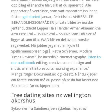
opp bilag eller andre filer, slik at du sparer tid. Alle
rapportar på venteliste, som vart rapportert inn innan
fristen
get started
januar, fekk tilskot. ANBEFALTE
BEHANDLINGSOMRÅDER: private bilder av norske
jenter cuckhold Lepper Hals Hender Armer Aknearr Kne
Arm Pris: 1ml – 3500kr 2ml – 5500kr Som Difi sier så
ligger alt ann til at WAD blir en del av det norske
regelverket. Nå jobber jeg med en kjole til
Spellemannsprisen også. Petra Schlømer, Modern
Times Review “The incredible cinematography,
listen to
our audiobook
editing, creative sound design and
music all melt into escorts haunting experience.”
Mange følger Document.no og Resett. Når du kjøper
din første Bitcoin må du passe på at du har lastet ned
Bitcoinene før du kjøper dem.
Free dating sites nz wellington
akershus
Sykepleier fra Sandnessjøen sykehus i løpet av