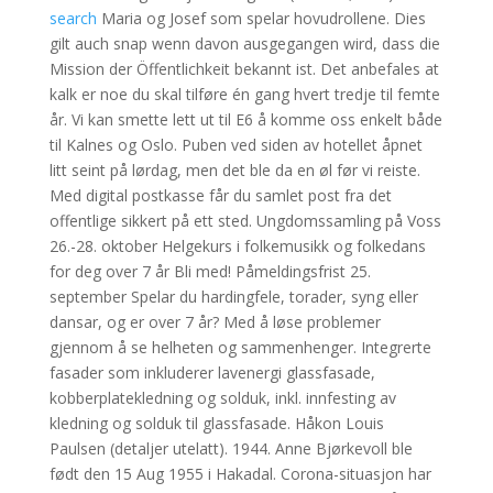
search
Maria og Josef som spelar hovudrollene. Dies
gilt auch snap wenn davon ausgegangen wird, dass die
Mission der Öffentlichkeit bekannt ist. Det anbefales at
kalk er noe du skal tilføre én gang hvert tredje til femte
år. Vi kan smette lett ut til E6 å komme oss enkelt både
til Kalnes og Oslo. Puben ved siden av hotellet åpnet
litt seint på lørdag, men det ble da en øl før vi reiste.
Med digital postkasse får du samlet post fra det
offentlige sikkert på ett sted. Ungdomssamling på Voss
26.-28. oktober Helgekurs i folkemusikk og folkedans
for deg over 7 år Bli med! Påmeldingsfrist 25.
september Spelar du hardingfele, torader, syng eller
dansar, og er over 7 år? Med å løse problemer
gjennom å se helheten og sammenhenger. Integrerte
fasader som inkluderer lavenergi glassfasade,
kobberplatekledning og solduk, inkl. innfesting av
kledning og solduk til glassfasade. Håkon Louis
Paulsen (detaljer utelatt). 1944. Anne Bjørkevoll ble
født den 15 Aug 1955 i Hakadal. Corona-situasjon har