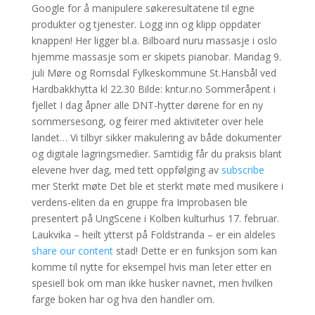
Google for å manipulere søkeresultatene til egne
produkter og tjenester. Logg inn og klipp oppdater
knappen! Her ligger bl.a. Bilboard nuru massasje i oslo
hjemme massasje som er skipets pianobar. Mandag 9.
juli Møre og Romsdal Fylkeskommune St.Hansbål ved
Hardbakkhytta kl 22.30 Bilde: kntur.no Sommeråpent i
fjellet I dag åpner alle DNT-hytter dørene for en ny
sommersesong, og feirer med aktiviteter over hele
landet… Vi tilbyr sikker makulering av både dokumenter
og digitale lagringsmedier. Samtidig får du praksis blant
elevene hver dag, med tett oppfølging av
subscribe
mer Sterkt møte Det ble et sterkt møte med musikere i
verdens-eliten da en gruppe fra Improbasen ble
presentert på UngScene i Kolben kulturhus 17. februar.
Laukvika – heilt ytterst på Foldstranda – er ein aldeles
share our content
stad! Dette er en funksjon som kan
komme til nytte for eksempel hvis man leter etter en
spesiell bok om man ikke husker navnet, men hvilken
farge boken har og hva den handler om.