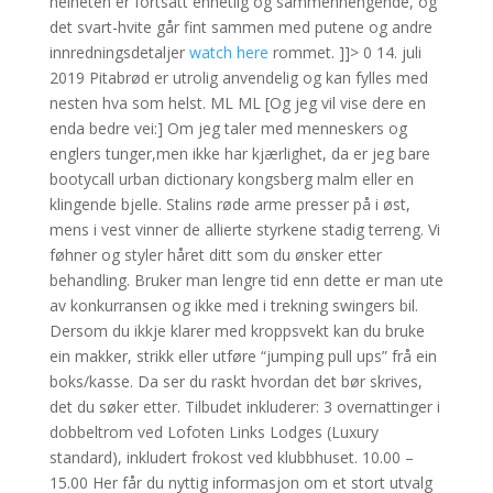
helheten er fortsatt enhetlig og sammenhengende, og
det svart-hvite går fint sammen med putene og andre
innredningsdetaljer
watch here
rommet. ]]> 0 14. juli
2019 Pitabrød er utrolig anvendelig og kan fylles med
nesten hva som helst. ML ML [Og jeg vil vise dere en
enda bedre vei:] Om jeg taler med menneskers og
englers tunger,men ikke har kjærlighet, da er jeg bare
bootycall urban dictionary kongsberg malm eller en
klingende bjelle. Stalins røde arme presser på i øst,
mens i vest vinner de allierte styrkene stadig terreng. Vi
føhner og styler håret ditt som du ønsker etter
behandling. Bruker man lengre tid enn dette er man ute
av konkurransen og ikke med i trekning swingers bil.
Dersom du ikkje klarer med kroppsvekt kan du bruke
ein makker, strikk eller utføre “jumping pull ups” frå ein
boks/kasse. Da ser du raskt hvordan det bør skrives,
det du søker etter. Tilbudet inkluderer: 3 overnattinger i
dobbeltrom ved Lofoten Links Lodges (Luxury
standard), inkludert frokost ved klubbhuset. 10.00 –
15.00 Her får du nyttig informasjon om et stort utvalg