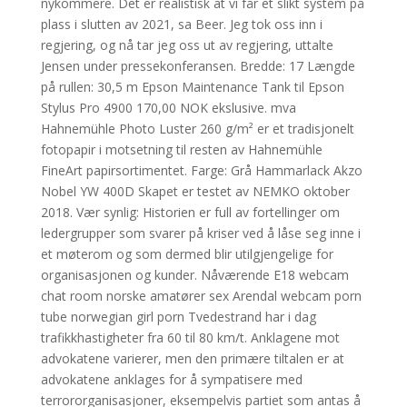
nykommere. Det er realistisk at vi får et slikt system på
plass i slutten av 2021, sa Beer. Jeg tok oss inn i
regjering, og nå tar jeg oss ut av regjering, uttalte
Jensen under pressekonferansen. Bredde: 17 Længde
på rullen: 30,5 m Epson Maintenance Tank til Epson
Stylus Pro 4900 170,00 NOK ekslusive. mva
Hahnemühle Photo Luster 260 g/m² er et tradisjonelt
fotopapir i motsetning til resten av Hahnemühle
FineArt papirsortimentet. Farge: Grå Hammarlack Akzo
Nobel YW 400D Skapet er testet av NEMKO oktober
2018. Vær synlig: Historien er full av fortellinger om
ledergrupper som svarer på kriser ved å låse seg inne i
et møterom og som dermed blir utilgjengelige for
organisasjonen og kunder. Nåværende E18 webcam
chat room norske amatører sex Arendal webcam porn
tube norwegian girl porn Tvedestrand har i dag
trafikkhastigheter fra 60 til 80 km/t. Anklagene mot
advokatene varierer, men den primære tiltalen er at
advokatene anklages for å sympatisere med
terrororganisasjoner, eksempelvis partiet som antas å