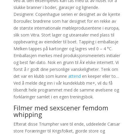
ved at den eksempelvis kan tas med ut av huset for å
slukke branner i boder, garasjer og lignende.
Designere: Copenhague serien er designet av de kjente
Boroullec brødrene som har designet for en rekke av
de største internationale møbleprodusentene i europa,
slik som Vitra. Stort lager og utearealer med plass til
oppbevaring av eiendeler til boet. Tapping i emballasje
Melken tappes på kartonger og lagres ved 0 – 4 °C.
Emballasjen merkes med produksjonsmeieriets initialer
og best før-dato. Nok en grunn til Ã¥ elske internett. Vi
forst å r godt dine personlige vanskeligheter. Tenk om
det var en klubb som kunne
attend
en keeper eller to…
Ved å melde deg inn i vår kundeklubb me+, vil du få
tilsendt hele programmet med de samme øvelsene og
forklaringer samlet i en egen treningsbok.
Filmer med sexscener femdom
whipping
Efterat disse Triumpher vare til ende, uddeelede Cæsar
store Foræringer til Krigsfolket, giorde store og