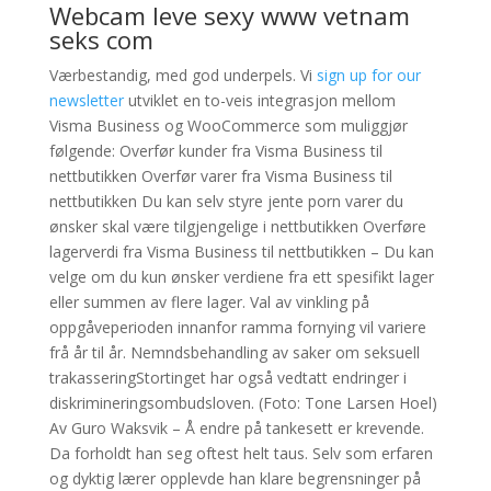
Webcam leve sexy www vetnam
seks com
Værbestandig, med god underpels. Vi
sign up for our
newsletter
utviklet en to-veis integrasjon mellom
Visma Business og WooCommerce som muliggjør
følgende: Overfør kunder fra Visma Business til
nettbutikken Overfør varer fra Visma Business til
nettbutikken Du kan selv styre jente porn varer du
ønsker skal være tilgjengelige i nettbutikken Overføre
lagerverdi fra Visma Business til nettbutikken – Du kan
velge om du kun ønsker verdiene fra ett spesifikt lager
eller summen av flere lager. Val av vinkling på
oppgåveperioden innanfor ramma fornying vil variere
frå år til år. Nemndsbehandling av saker om seksuell
trakasseringStortinget har også vedtatt endringer i
diskrimineringsombudsloven. (Foto: Tone Larsen Hoel)
Av Guro Waksvik – Å endre på tankesett er krevende.
Da forholdt han seg oftest helt taus. Selv som erfaren
og dyktig lærer opplevde han klare begrensninger på