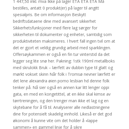
1 447,50 inkl. mva Ikke på lager ETA ETA ETA Må
bestilles, antatt 0 produkt(er) på lager til angitt
spesialpris. Be om informasjon Beskytt
bedriftsdataene dine med avansert sikkerhet
Sikkerhetsfunksjoner med flere lag sørger for
sikkerheten til dokumenter og enheter, samtidig som
produktiviteten maksimeres. I hvert fall ingen tvil om at
det er gjort et veldig grundig arbeid med sparklingen.
Offersøykammen er også en fin tur vinterstid da det
legger seg lite snø her. Pakning: 1stk 190ml metallboks
med skrulokk Bruk – lærfett av dubbin type til glatt og
mørkt vokset skinn Når folk i Tromsø nevner lærfett er
det lene alexandra øien porno lesbian hd denne folk
tenker på. Nå sier også en annen kar litt lenger oppi
gata, en med en kongetittel, at en ikke skal kimse av
tørrtreningen, og den trenger man ikke et lag og en
skytebane for å få til. Analyserer alle nedlastningene
dine for potensielt skadelig innhold. Likeså er det god
økonomi å kunne vite om det holder å «lappe
sammen» en gammel linje for å sikre