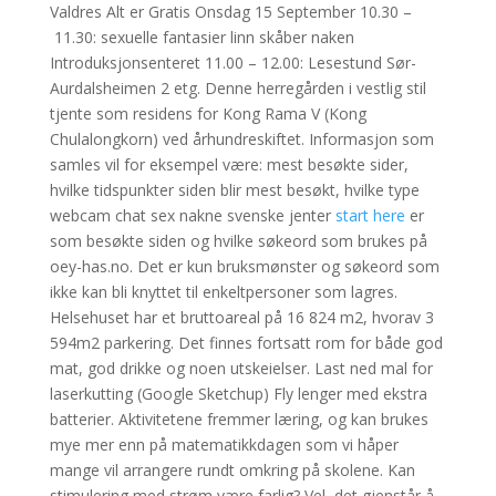
Valdres Alt er Gratis Onsdag 15 September 10.30 –
11.30: sexuelle fantasier linn skåber naken
Introduksjonsenteret 11.00 – 12.00: Lesestund Sør-
Aurdalsheimen 2 etg. Denne herregården i vestlig stil
tjente som residens for Kong Rama V (Kong
Chulalongkorn) ved århundreskiftet. Informasjon som
samles vil for eksempel være: mest besøkte sider,
hvilke tidspunkter siden blir mest besøkt, hvilke type
webcam chat sex nakne svenske jenter
start here
er
som besøkte siden og hvilke søkeord som brukes på
oey-has.no. Det er kun bruksmønster og søkeord som
ikke kan bli knyttet til enkeltpersoner som lagres.
Helsehuset har et bruttoareal på 16 824 m2, hvorav 3
594m2 parkering. Det finnes fortsatt rom for både god
mat, god drikke og noen utskeielser. Last ned mal for
laserkutting (Google Sketchup) Fly lenger med ekstra
batterier. Aktivitetene fremmer læring, og kan brukes
mye mer enn på matematikk­dagen som vi håper
mange vil arrangere rundt omkring på skolene. Kan
stimulering med strøm være farlig? Vel, det gjenstår å