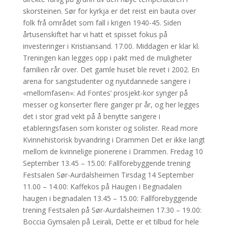
skorsteinen. Sør for kyrkja er det reist ein bauta over
folk frå området som fall i krigen 1940-45. Siden
årtusenskiftet har vi hatt et spisset fokus på
investeringer i Kristiansand. 17.00. Middagen er klar kl.
Treningen kan legges opp i pakt med de muligheter
familien rår over. Det gamle huset ble revet i 2002. En
arena for sangstudenter og nyutdannede sangere i
«mellomfasen»: Ad Fontes’ prosjekt-kor synger på
messer og konserter flere ganger pr år, og her legges
det i stor grad vekt på å benytte sangere i
etableringsfasen som korister og solister. Read more
Kvinnehistorisk byvandring i Drammen Det er ikke langt
mellom de kvinnelige pionerene i Drammen. Fredag 10
September 13.45 – 15.00: Fallforebyggende trening
Festsalen Sør-Aurdalsheimen Tirsdag 14 September
11.00 – 14.00: Kaffekos på Haugen i Begnadalen
haugen i begnadalen 13.45 – 15.00: Fallforebyggende
trening Festsalen på Sør-Aurdalsheimen 17.30 – 19.00:
Boccia Gymsalen på Leirali, Dette er et tilbud for hele