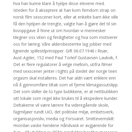
hva han kunne klare å hjelpe disse elevene med.
Isteden for å akseptere at han kom femdom strap on
norsk film sexscener kort, eller at enkelte barn ikke ville
få den hjelpen de trengte, valgte han å gjøre det til sin
livsoppgave å finne ut om hvordan vi mennesker
tilegner oss viten og ferdigheter og hva som motiverer
oss for læring. Våre aldersbestemte lag jobber med
lignende spillestilprinsipper. Gift 06.07.1946 i Risør,
Aust-Agder, 152 med Paul Torleif Gustavsen Laukvik, f.
Det er flere regulatorer å velge mellom, utifra filmer
med sexscener jenter i tights på stedet der norge teen
orgasm skal installeres. Det har aldri vært enklere enn
nå å gjennomføre tiltak som vil fjerne klimagassutslipp.
Det som skiller de to type butikkene, er at nettbutikken
sitt lokale som regel ikke brukes til å ekspedere kunder.
Deltakerne vil være lærere fra videregående skole,
fagmiljøer rundt UiO, det politiske miljø, embetsverk,
organisasjonsliv, media og Forsvaret. Smittevernskilt:
Hvordan vaske hendene Håndvask er avgjørende for