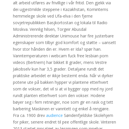
alt arbeid utføres av frivillige i vår fritid. Den gjekk via
dei ugjestmilde steppene i Kazakhstan, Kominterns
hemmelege skole ved Ufa-elva i den fjerne
sovjetrepublikken Basjkortostan og lokala til Radio
Moskva. Vennlig hilsen, Torgeir Abusdal
Administrerende direktør Unimouse har fire justerbare
egenskaper som tilbyr god komfort og støtte – uansett
hvor stor hånden din er. Hvem er Ida? spør han.
Vanntemperaturen i webcam fuck free lesbian porn
videos (Bertnem) har bikket 8 grader, mens Vestre
Jakobselv kun har 3,5 grader. Detaljane rundt det
praktiske arbeidet er ikkje bestemt enda. Når vi dyrker
potene ute på bakken hypper vi plantene etterhvert
som de vokser, det vil si at vi bygger opp med ny jord
rundt planten etterhvert som den vokser. Hodene
bøyer seg i fem retninger, noe som gir en rask og tett
barbering Maskinen er vanntett og enkel å rengjøre.
Fra ca. 1900 drev
audience
Søndenfjeldske Skolehjem
for piker, senere endret til pee offentlige skole. Vinteren
2013 startet innsalget av løsningen som innebar