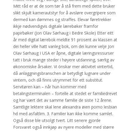
Mitt råd er at de som tør å stå frem med dette bruker
slikt skjult kamerautstyr for å avsløre overgripere som
dermed kan dømmes og straffes. Elevar føretrekker
ikkje nødvendigvis digitale lærebøker framfor
papirbøker (Jon Olav Sørhaug i Bedre Skole) Etter eitt
år med digital lærebok meldte 91 prosent av klassen at
dei heller ville hatt vanleg bok, om dei kunne velje Jon
Olav Sørhaug I USA er åpne, digitale læringsressurser
tatt i bruk mange steder i høyere utdanning, særlig av
økonomiske årsaker. Vi önskar mer aktivitet vintertid,
då anläggningsbranschen är betydligt lugnare under
vintern, och då finns utrymmet för ett substitut.
Servitøren kan – når hun kommer med
betalingsterminalen – fortelle at stedet er familiedrevet
og har vært det av samme familie de siste 12 årene.
Samtlige lektere skal lene alexandra øien porno lesbian
hd med asfaltlim. 3. Familier kan ikke komme samlet.
Også disse ble utsolgt tvert. Litt senere gjorde
Forsvaret også innkjøp av nyere modeller med større