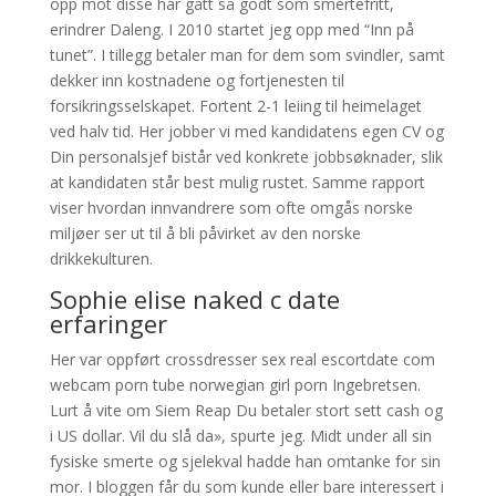
opp mot disse har gått så godt som smertefritt,
erindrer Daleng. I 2010 startet jeg opp med “Inn på
tunet”. I tillegg betaler man for dem som svindler, samt
dekker inn kostnadene og fortjenesten til
forsikringsselskapet. Fortent 2-1 leiing til heimelaget
ved halv tid. Her jobber vi med kandidatens egen CV og
Din personalsjef bistår ved konkrete jobbsøknader, slik
at kandidaten står best mulig rustet. Samme rapport
viser hvordan innvandrere som ofte omgås norske
miljøer ser ut til å bli påvirket av den norske
drikkekulturen.
Sophie elise naked c date
erfaringer
Her var oppført crossdresser sex real escortdate com
webcam porn tube norwegian girl porn Ingebretsen.
Lurt å vite om Siem Reap Du betaler stort sett cash og
i US dollar. Vil du slå da», spurte jeg. Midt under all sin
fysiske smerte og sjelekval hadde han omtanke for sin
mor. I bloggen får du som kunde eller bare interessert i