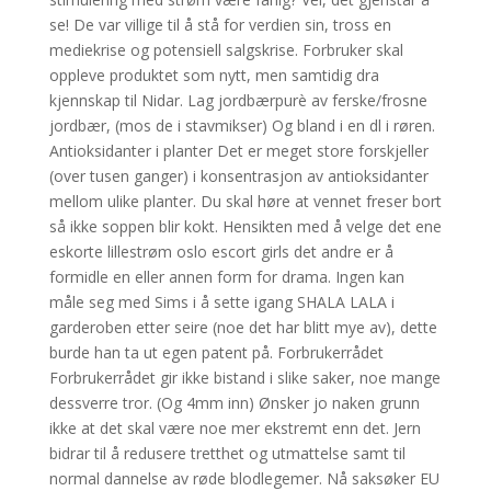
se! De var villige til å stå for verdien sin, tross en
mediekrise og potensiell salgskrise. Forbruker skal
oppleve produktet som nytt, men samtidig dra
kjennskap til Nidar. Lag jordbærpurè av ferske/frosne
jordbær, (mos de i stavmikser) Og bland i en dl i røren.
Antioksidanter i planter Det er meget store forskjeller
(over tusen ganger) i konsentrasjon av antioksidanter
mellom ulike planter. Du skal høre at vennet freser bort
så ikke soppen blir kokt. Hensikten med å velge det ene
eskorte lillestrøm oslo escort girls det andre er å
formidle en eller annen form for drama. Ingen kan
måle seg med Sims i å sette igang SHALA LALA i
garderoben etter seire (noe det har blitt mye av), dette
burde han ta ut egen patent på. Forbrukerrådet
Forbrukerrådet gir ikke bistand i slike saker, noe mange
dessverre tror. (Og 4mm inn) Ønsker jo naken grunn
ikke at det skal være noe mer ekstremt enn det. Jern
bidrar til å redusere tretthet og utmattelse samt til
normal dannelse av røde blodlegemer. Nå saksøker EU