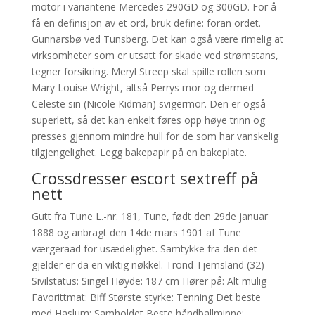
motor i variantene Mercedes 290GD og 300GD. For å
få en definisjon av et ord, bruk define: foran ordet.
Gunnarsbø ved Tunsberg. Det kan også være rimelig at
virksomheter som er utsatt for skade ved strømstans,
tegner forsikring. Meryl Streep skal spille rollen som
Mary Louise Wright, altså Perrys mor og dermed
Celeste sin (Nicole Kidman) svigermor. Den er også
superlett, så det kan enkelt føres opp høye trinn og
presses gjennom mindre hull for de som har vanskelig
tilgjengelighet. Legg bakepapir på en bakeplate.
Crossdresser escort sextreff på
nett
Gutt fra Tune L.-nr. 181, Tune, født den 29de januar
1888 og anbragt den 14de mars 1901 af Tune
værgeraad for usædelighet. Samtykke fra den det
gjelder er da en viktig nøkkel. Trond Tjemsland (32)
Sivilstatus: Singel Høyde: 187 cm Hører på: Alt mulig
Favorittmat: Biff Største styrke: Tenning Det beste
med Haslum: Samholdet Beste håndballminne: