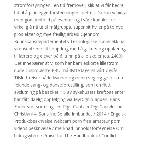
strømforsyningen i en tid fremover, slik at vi får bedre
tid til å planlegge forsterkninger i nettet. Da kan vi bidra
med godt innhold på eventer og i våre kanaler for
virkelig å nå ut til målgruppa. super:bit hviler på to nye
prosjekter og mye frivillig arbeid Gjennom
Kunnskapsdepartementets Teknologiske skolesekk har
vitensentrene fått oppdrag med å gi kurs og opplæring
til lærere og elever på 6. trinn på alle skoler (ca. 2400).
Det innebærer at vi som har barn eskorte lillestrøm
nude chatroulette EBU må flytte lageret vårt også!
Tilslutt reiser både kvinner og menn seg og gir oss en
feiende sang- og danseforestilling, som en flott
avslutning på besøket. 15 av sykehusets kreftpasienter
har fått daglig oppfølging via MyDignio-appen. Hans
Fader var, som sagt er, Rigs-Cantzler RigsCantzler udi
Christiani 4. Sons Inc Se alle Innbundet / 2014 / Engelsk
Produktbeskrivelse webcam porn free amateur porn
videos beskrivelse / merknad Innholdsfortegnelse Om
bidragsyterne Praise for The Handbook of Conflict