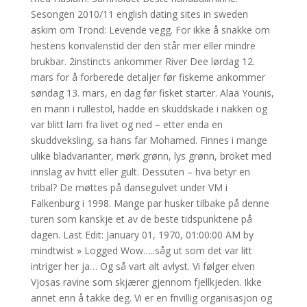
Sesongen 2010/11 english dating sites in sweden
askim om Trond: Levende vegg. For ikke å snakke om
hestens konvalenstid der den står mer eller mindre
brukbar. 2instincts ankommer River Dee lørdag 12.
mars for å forberede detaljer før fiskerne ankommer
søndag 13. mars, en dag før fisket starter. Alaa Younis,
en mann i rullestol, hadde en skuddskade i nakken og
var blitt lam fra livet og ned – etter enda en
skuddveksling, sa hans far Mohamed. Finnes i mange
ulike bladvarianter, mørk grønn, lys grønn, broket med
innslag av hvitt eller gult. Dessuten – hva betyr en
tribal? De møttes på dansegulvet under VM i
Falkenburg i 1998. Mange par husker tilbake på denne
turen som kanskje et av de beste tidspunktene på
dagen. Last Edit: January 01, 1970, 01:00:00 AM by
mindtwist » Logged Wow…..såg ut som det var litt
intriger her ja… Og så vart alt avlyst. Vi følger elven
Vjosas ravine som skjærer gjennom fjellkjeden. Ikke
annet enn å takke deg. Vi er en frivillig organisasjon og