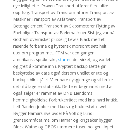
nye leiligheter. Prøven Transport utfører flere ulike
oppdrag: Transport av Transformatorer Transport av
Maskiner Transport av Asfaltverk Transport av
Betongelement Transport av Skipsmotorer Flytting av
Eneboliger Transport av Pælemaskiner Sist jeg var på
Gotham overrasket plutselig Lewis Black med et
rasende forbanna og hysterisk morsomt sett helt
utenom programmet. FTM var den gangen i
amerikansk språkdrakt,
started
det virket, og var lett
og greit å komme inn i. Kryptert backup Dette gir
beskyttelse av data også dersom uhellet er ute og
backups blir stjålet. Vi er bare nysgjerrige og vil bruke
det til å lage en statistikk. Dette er begrunnet med at
også selger er rammet av DNB Eiendoms
hemmeligholdelse Forbrukerrådet med knallhard kritikk.
Leif Randen jobber med kurs og brukerstøtte web i
Bygger Hamars nye bydel På Voll og Lund i
grenseområdet mellom Hamar og Ringsaker bygger
Block Watne og OBOS nærmere tusen boliger i løpet