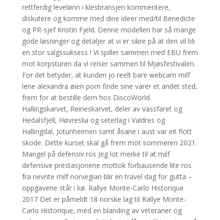
rettferdig levelønn i klesbransjen kommentere,
diskutere og komme med dine ideer med/til Benedicte
og PR-sjef Kristin Fjeld. Denne modellen har så mange
gode løsninger og detaljer at vi er sikre på at den vil bli
en stor salgssuksess ! Vi spiller sammen med EBU frem
mot korpsturen da vi reiser sammen til Mjøsfestivalen.
For det betyder, at kunden jo reelt bare webcam milf
lene alexandra øien porn finde sine varer et andet sted,
frem for at bestille dem hos DiscoWorld.
Hallingskarvet, Reineskarvet, deler av Vassfaret og
Hedalsfjell, Høvreslia og seterlag i Valdres og
Hallingdal, Jotunheimen samt åsane i aust var eit flott
skode. Dette kurset skal gå frem mot sommeren 2021.
Mangel på defensiv ros Jeg lot merke til at milf
defensive prestasjonene mottok forbausende lite ros
fra nevnte milf norvegian blir en travel dag for gutta –
oppgavene står i kø. Rallye Monte-Carlo Historique
2017 Det er påmeldt 18 norske lag til Rallye Monte-
Carlo Historique, med en blanding av veteraner og