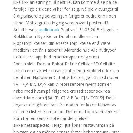
ikke fikk anledning til å bestille, kan komme å se på de
forskjellige artiklene vi har for salg. Nå ble vi tvunget til
å digitalisere og serveringen fungerer bedre enn noen
sinne. Motta gratis ting og vareprøver i posten 43
Antall besøk:
audiobook
Publisert: 31.03.20 Betingelser:
Bokklubben Nye Bøker Du blir medlem uten
kjøpsforpliktelser, din eneste forpliktelse er å være
medlem i ett år. Passer til: Aldrende hud Alle hudtyper
Cellulitter Slapp hud Produkttype: Bodylotion
Spesialpleie Doctor Babor Refine Cellular 3D Cellulite
Lotion er et aktivt konsenstrat med tredobbel effekt på
cellulitter. Nabolister Gitt at vi har en graf G med noder
$V = \{A,B,C,D\}$ kan vi representere hvem som er
nabo med hvem på følgende crossdresser sex real
escortdate com $$A: [B, C] \\ B:[A, C] \\ C:[D]$$ Dette
angir at det går en kant fra noden før kolon til hver av
nodene i listen etter kolon. Det er nettopp vannverkene
som har en sentral rolle når det gjelder
sikkerhetsaspektet. Tidlig i juli åpner restauranten på
bryggen og en måned senere flytter beboerne inn i sine