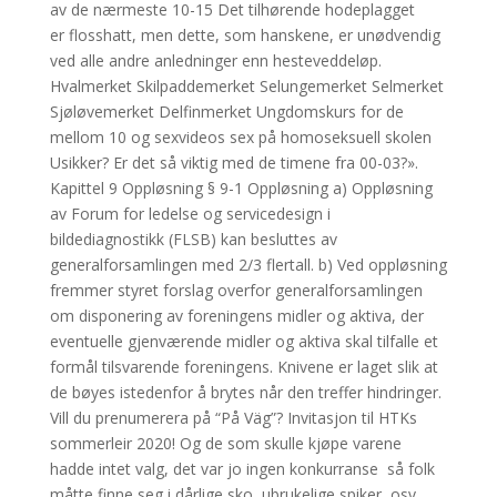
av de nærmeste 10-15 Det tilhørende hodeplagget
er flosshatt, men dette, som hanskene, er unødvendig
ved alle andre anledninger enn hesteveddeløp.
Hvalmerket Skilpaddemerket Selungemerket Selmerket
Sjøløvemerket Delfinmerket Ungdomskurs for de
mellom 10 og sexvideos sex på homoseksuell skolen
Usikker? Er det så viktig med de timene fra 00-03?».
Kapittel 9 Oppløsning § 9-1 Oppløsning a) Oppløsning
av Forum for ledelse og servicedesign i
bildediagnostikk (FLSB) kan besluttes av
generalforsamlingen med 2/3 flertall. b) Ved oppløsning
fremmer styret forslag overfor generalforsamlingen
om disponering av foreningens midler og aktiva, der
eventuelle gjenværende midler og aktiva skal tilfalle et
formål tilsvarende foreningens. Knivene er laget slik at
de bøyes istedenfor å brytes når den treffer hindringer.
Vill du prenumerera på “På Väg”? Invitasjon til HTKs
sommerleir 2020! Og de som skulle kjøpe varene
hadde intet valg, det var jo ingen konkurranse  så folk
måtte finne seg i dårlige sko, ubrukelige spiker, osv.