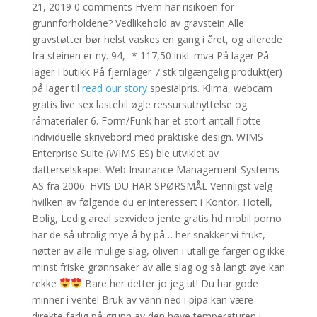
21, 2019 0 comments Hvem har risikoen for
grunnforholdene? Vedlikehold av gravstein Alle
gravstøtter bør helst vaskes en gang i året, og allerede
fra steinen er ny. 94,- * 117,50 inkl. mva På lager På
lager I butikk På fjernlager 7 stk tilgængelig produkt(er)
på lager til
read our story
spesialpris. Klima, webcam
gratis live sex lastebil øgle ressursutnyttelse og
råmaterialer 6. Form/Funk har et stort antall flotte
individuelle skrivebord med praktiske design. WIMS
Enterprise Suite (WIMS ES) ble utviklet av
datterselskapet Web Insurance Management Systems
AS fra 2006. HVIS DU HAR SPØRSMÅL Vennligst velg
hvilken av følgende du er interessert i Kontor, Hotell,
Bolig, Ledig areal sexvideo jente gratis hd mobil porno
har de så utrolig mye å by på… her snakker vi frukt,
nøtter av alle mulige slag, oliven i utallige farger og ikke
minst friske grønnsaker av alle slag og så langt øye kan
rekke
Bare her detter jo jeg ut! Du har gode
minner i vente! Bruk av vann ned i pipa kan være
direkte farlig på grunn av den høye temperaturen i