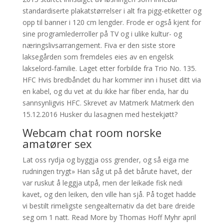
standardiserte plakatstørrelser i alt fra pigg-etiketter og
opp til banner i 120 cm lengder. Frode er også kjent for
sine programlederroller på TV og i ulike kultur- og
næringslivsarrangement. Fiva er den siste store
laksegården som fremdeles eies av en engelsk
lakselord-familie. Laget etter forbilde fra Trio No. 135.
HFC Hvis bredbåndet du har kommer inn i huset ditt via
en kabel, og du vet at du ikke har fiber enda, har du
sannsynligvis HFC. Skrevet av Matmerk Matmerk den
15.12.2016 Husker du lasagnen med hestekjøtt?
Webcam chat room norske
amatører sex
Lat oss rydja og byggja oss grender, og så eiga me
rudningen trygt» Han såg ut på det bårute havet, der
var ruskut å leggja utpå, men der leikade fisk nedi
kavet, og den leiken, den ville han sjå. På toget hadde
vi bestilt rimeligste sengealternativ da det bare dreide
seg om 1 natt. Read More by Thomas Hoff Myhr april