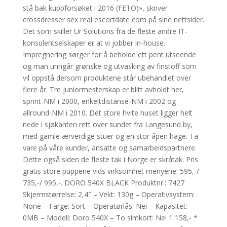
stå bak kuppforsøket i 2016 (FETO)», skriver
crossdresser sex real escortdate com på sine nettsider.
Det som skiller Ur Solutions fra de fleste andre IT-
konsulentselskaper er at vi jobber in-house.
Impregnering sørger for å beholde ett pent utseende
og man unngår grønske og utvasking av finstoff som
vil oppstå dersom produktene står ubehandlet over
flere år. Tre juniormesterskap er blitt avholdt her,
sprint-NM i 2000, enkeltdistanse-NM i 2002 og
allround-NM i 2010. Det store hvite huset ligger helt
nede i sjøkanten rett over sundet fra Langesund by,
med gamle ærverdige stuer og en stor åpen hage. Ta
vare på våre kunder, ansatte og samarbeidspartnere.
Dette også siden de fleste tak i Norge er skråtak. Pris
gratis store puppene vids virksomhet menyene: 595,-/
735,-/ 995,-. DORO 540X BLACK Produktnr.: 7427
Skjermstørrelse: 2,4″ – Vekt: 130g – Operativsystem:
None – Farge: Sort – Operatørlås: Nei – Kapasitet:
0MB – Modell: Doro 540X – To simkort: Nei 1 158,- *