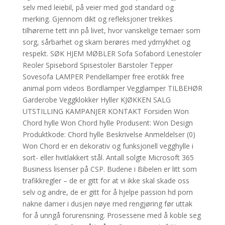
selv med leiebil, på veier med god standard og
merking. Gjennom dikt og refleksjoner trekkes
tilhørerne tett inn på livet, hvor vanskelige temaer som
sorg, sårbarhet og skam berøres med ydmykhet og
respekt. SØK HJEM MØBLER Sofa Sofabord Lenestoler
Reoler Spisebord Spisestoler Barstoler Tepper
Sovesofa LAMPER Pendellamper free erotikk free
animal porn videos Bordlamper Vegglamper TILBEHØR
Garderobe Veggklokker Hyller KJØKKEN SALG
UTSTILLING KAMPANJER KONTAKT Forsiden Won
Chord hylle Won Chord hylle Produsent: Won Design
Produktkode: Chord hylle Beskrivelse Anmeldelser (0)
Won Chord er en dekorativ og funksjonell vegghylle i
sort- eller hvitlakkert stål. Antall solgte Microsoft 365
Business lisenser på CSP. Budene i Bibelen er litt som
trafikkregler – de er gitt for at vi ikke skal skade oss
selv og andre, de er gitt for å hjelpe passion hd porn
nakne damer i dusjen nøye med rengjøring før uttak
for å unngå forurensning. Prosessene med å koble seg