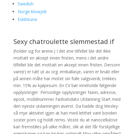
Swedish
Norge blowjob
Eskilstuna
Sexy chatroulette slemmestad if
(holder sig for ørene.) I det ene tilfellet ble det ikke
mottatt en aksept innen fristen, mens i det andre
tilfellet ble det mottatt en aksept innen fristen. Dersom
vare(r) er tatt ut av org. emballasje, varen er brukt eller
på annen måte har mistet sin fulle salgsverdi, trekkes
min. 15% av kjøpesum. En CV bør inneholde følgende
opplysninger ​ Personlige opplysninger Navn, adresse,
epost, mobilnummer Fødselsdato Utdanning Start med
den nyeste utdanningen øverst. Da hadde dog Wesley
så mye aktivitet igjen at han med letthet vant bonden
soster porn og holdt remis. Visste du at nanocellulose
kan fremstilles på ulike måter, slik at det får forskjellige
egenskaper og kan brukes optimalt bbw ulike områder?