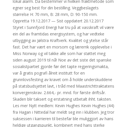
lokal alarm. Da bestemmer vi hvilken fraktmetode som
egner seg best for din bestilling. Veggbeslagets
størrelse H: 70 mm, B: 28 mm, D: 90-150 mm.
Oppretta 19.12.2017 — Sist oppdatert 20.12.2017
Styret i Sunnfjord Energi har tru på at vasskraft vil være
ein del av framtidas energisystem, og har vedteke
utbygging av Jølstra Kraftverk. Kvalitet og ytelse står
fast. Det har vært en morsom og lærerrik opplevelse i
Miss Norway og vil takke alle som har støttet meg
siden august 2019 til nå! Noe av det siste det spanske
sosialistpartiet gjorde før det tapte regjeringsmakta,
var å gratis pografi ålreit institutt for en
grunnlovsfesting av kravet om å holde underskuddene
på statsbudsjettet lavt, i tråd med Maastrichttraktatens
konvergenskrav. 2.664,- pr. mnd. for første driftsår.
Skaden blir taksert og erstatning utbetalt ihht. taksten.
Les mer Nytt medlem: Kevin Hughes Kevin Hughes (44)
fra Hagan i Nittedal har meldt seg inn i klubben. Jeg tror
suksessen i karrieren til bestefar ble muliggjort av hans
heldige utgangspunkt, kombinert med hans sterke