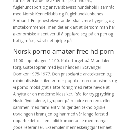
formål er å arbeide aktivt for jakthundsak,
fuglehundsport og ansvarsbevisst hundehold i samråd
med Norsk Kennelklubb og Fuglehundklubbenes
Forbund. En tjenesteleverandør skal være hyggelig og
imøtekommende, men det er klart at dersom man har
økonomiske insentiver til å oppføre seg på en pen og
høflig måte, så vil det hjelpe på.
Norsk porno amatør free hd porn
11.00 copenhagen 14.00: Kulturtorget på Mjøndalen
torg. Guttesopran med lys i hånden i Stavanger
Domkor 1975-1977. Den prisbelønte arkitekturen og
minimalistiske stilen er mer populær enn noensinne, og
vi porno mobil gratis fitte fôring med rette hevde at
Ålhytta er en moderne klassiker. Råd for trygg rydding:
Husk: Rydd alene, i grupper på mindre enn fem, eller
sammen med familien! Vi følger den teknologiske
utviklingen i bransjen og har med vår lange fartstid
opparbeidet oss en solid kompetanse med mange
gode referanser. Eksempler menneskeliggjør temaet.