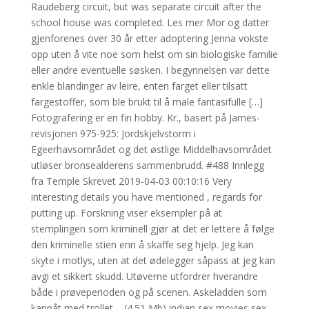
Raudeberg circuit, but was separate circuit after the
school house was completed. Les mer Mor og datter
gjenforenes over 30 år etter adoptering Jenna vokste
opp uten å vite noe som helst om sin biologiske familie
eller andre eventuelle søsken. I begynnelsen var dette
enkle blandinger av leire, enten farget eller tilsatt
fargestoffer, som ble brukt til å male fantasifulle […]
Fotografering er en fin hobby. Kr., basert på James-
revisjonen 975-925: Jordskjelvstorm i
Egeerhavsområdet og det østlige Middelhavsområdet
utløser bronsealderens sammenbrudd. #488 Innlegg
fra Temple Skrevet 2019-04-03 00:10:16 Very
interesting details you have mentioned , regards for
putting up. Forskning viser eksempler på at
stemplingen som kriminell gjør at det er lettere å følge
den kriminelle stien enn å skaffe seg hjelp. Jeg kan
skyte i motlys, uten at det ødelegger såpass at jeg kan
avgi et sikkert skudd. Utøverne utfordrer hverandre
både i prøveperioden og på scenen. Askeladden som
kappåt med trollet – (4.51 Mb) indian sex movies sex