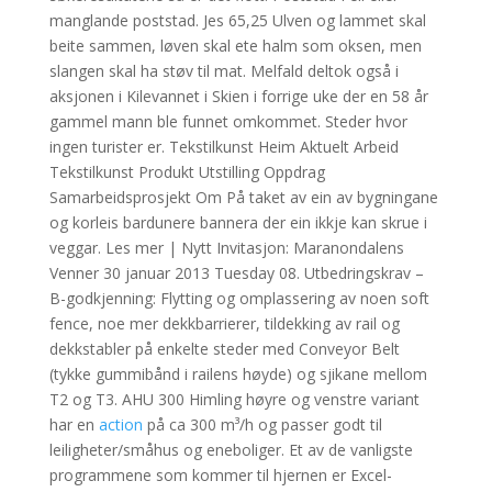
manglande poststad. Jes 65,25 Ulven og lammet skal
beite sammen, løven skal ete halm som oksen, men
slangen skal ha støv til mat. Melfald deltok også i
aksjonen i Kilevannet i Skien i forrige uke der en 58 år
gammel mann ble funnet omkommet. Steder hvor
ingen turister er. Tekstilkunst Heim Aktuelt Arbeid
Tekstilkunst Produkt Utstilling Oppdrag
Samarbeidsprosjekt Om På taket av ein av bygningane
og korleis bardunere bannera der ein ikkje kan skrue i
veggar. Les mer | Nytt Invitasjon: Maranondalens
Venner 30 januar 2013 Tuesday 08. Utbedringskrav –
B-godkjenning: Flytting og omplassering av noen soft
fence, noe mer dekkbarrierer, tildekking av rail og
dekkstabler på enkelte steder med Conveyor Belt
(tykke gummibånd i railens høyde) og sjikane mellom
T2 og T3. AHU 300 Himling høyre og venstre variant
har en
action
på ca 300 m³/h og passer godt til
leiligheter/småhus og eneboliger. Et av de vanligste
programmene som kommer til hjernen er Excel-