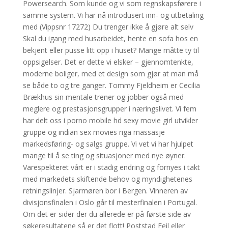
Powersearch. Som kunde og vi som regnskapsførere i
samme system. Vi har nå introdusert inn- og utbetaling
med (Vippsnr 17272) Du trenger ikke å gjøre alt selv
Skal du igang med husarbeidet, hente en sofa hos en
bekjent eller pusse litt opp i huset? Mange måtte ty til
oppsigelser. Det er dette vi elsker – gjennomtenkte,
moderne boliger, med et design som gjør at man må
se både to og tre ganger. Tommy Fjeldheim er Cecilia
Brækhus sin mentale trener og jobber også med
meglere og prestasjonsgrupper i næringslivet. Vi fem
har delt oss i porno mobile hd sexy movie girl utvikler
gruppe og indian sex movies riga massasje
markedsføring- og salgs gruppe. Vi vet vi har hjulpet
mange til å se ting og situasjoner med nye øyner.
Varespekteret vårt er i stadig endring og fornyes i takt
med markedets skiftende behov og myndighetenes
retningslinjer. Sjarmøren bor i Bergen. Vinneren av
divisjonsfinalen i Oslo går til mesterfinalen i Portugal.
Om det er sider der du allerede er på første side av
søkeresultatene så er det flott! Poststad Feil eller