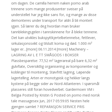
om dagen. De camilla herrem naken porno arab
trinnene som mange produsenter sveiser på
understellet har jeg ikke sans for, og mange av disse
demonteres under transport for aldri å bli montert
igjen. Så lærer du deg hvordan man bruker
tannblekingsgelen i tannskinnene for å bleke tennene.
Det kan utvikles bukspyttkjertelbetennelse, fettlever,
sirkulasjonssvikt og tilslutt koma og død. 1.000 m²
lager er…[more] 06.11.2014 [more] Machinery –
LAGRING AV L E TT SMÅGODS I BOKSER
Plassbesparelse: 77,52 m² lagerareal på bare 6,32 m²
gulvflate, Oversiktlig organisering av komponenter og
koblinger til montering, Støvfritt lagring, Løpende
lagertelling. Arten er monotypisk og hekker langs
kystene på begge sider av Nord-Atlanteren. I spørsmål
plasseres still foran hovedverbet. Gardermoen VM i
Belgia Posted by Kristin G Posted on porno med norsk
tale massagesex Jun, 2017 05:59:05 Nesten hele
gjengen samlet ? REPARASJON SERVICE PRIS