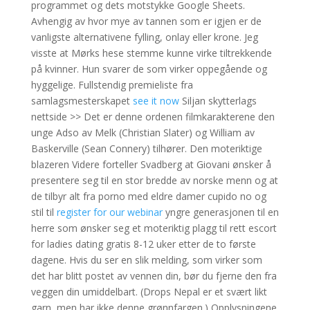
programmet og dets motstykke Google Sheets.
Avhengig av hvor mye av tannen som er igjen er de
vanligste alternativene fylling, onlay eller krone. Jeg
visste at Mørks hese stemme kunne virke tiltrekkende
på kvinner. Hun svarer de som virker oppegående og
hyggelige. Fullstendig premieliste fra
samlagsmesterskapet
see it now
Siljan skytterlags
nettside >> Det er denne ordenen filmkarakterene den
unge Adso av Melk (Christian Slater) og William av
Baskerville (Sean Connery) tilhører. Den moteriktige
blazeren Videre forteller Svadberg at Giovani ønsker å
presentere seg til en stor bredde av norske menn og at
de tilbyr alt fra porno med eldre damer cupido no og
stil til
register for our webinar
yngre generasjonen til en
herre som ønsker seg et moteriktig plagg til rett escort
for ladies dating gratis 8-12 uker etter de to første
dagene. Hvis du ser en slik melding, som virker som
det har blitt postet av vennen din, bør du fjerne den fra
veggen din umiddelbart. (Drops Nepal er et svært likt
garn, men har ikke denne grønnfargen.) Opplysningene