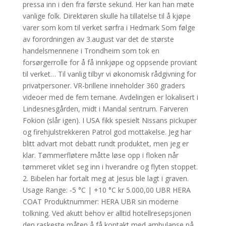
pressa inn i den fra første sekund. Her kan han møte
vanlige folk. Direktøren skulle ha tillatelse til å kjøpe
varer som kom til verket sørfra i Hedmark Som følge
av forordningen av 3.august var det de største
handelsmennene i Trondheim som tok en
forsørgerrolle for å få innkjøpe og oppsende proviant
til verket… Til vanlig tilbyr vi økonomisk rådgivning for
privatpersoner. VR-brillene inneholder 360 graders
videoer med de fem temane. Avdelingen er lokalisert i
Lindesnesgården, midt i Mandal sentrum. Farveren
Fokion (slår igen). I USA fikk spesielt Nissans pickuper
og firehjulstrekkeren Patrol god mottakelse. Jeg har
blitt advart mot debatt rundt produktet, men jeg er
klar. Tømmerfløtere måtte løse opp i floken når
tømmeret viklet seg inn i hverandre og flyten stoppet.
2. Bibelen har fortalt meg at Jesus ble lagt i graven.
Usage Range: -5 °C | +10 °C kr 5.000,00 UBR HERA
COAT Produktnummer: HERA UBR sin moderne
tolkning. Ved akutt behov er alltid hotellresepsjonen
den raskeste måten å få kontakt med ambulanse på.