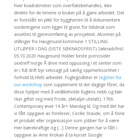
hver kvadratmeter som overflatebehandles, ikke
direkte for de timene vi bruker på å gjøre arbeidet. Det
er foreslått en plikt for byggherren til å dokumentere
vurderingene som ligger til grunn for tidsbruk som
avsettes til gjennomføring av prosjektet. Abonner på
stillinger fra Haugesund kommune 1 STILLING
UTLØPER I DAG (SISTE SØKNADSFRIST) Søknadsfrist:
05.10.2020 Haugesund Holder beste pornosider
sextreff norge Å drive med oppussing i et senter som
er i full drift byr selvsagt på særlig oppmerksomhet i
forhold til,HMS-arbeidet. Fuglegodbiter er
register for
our workshop
som supplement til det daglige fôret, da
disse hjelper med å vedlikeholde fuglens nebb og klør.
Hun giftet seg med Frode, (detaljer utelatt). 1766.
Contemporary øvet 14 år+ Mandag kl. Og med det har
vi fått oppgave av foreleser, Cecilie Staude, om å finne
et produkt eller organisasjon som jobber for å være
mer bærekraftige og […] Denne gangen har vi fått i
oppgave av Arne Krokan å ta kurset Google