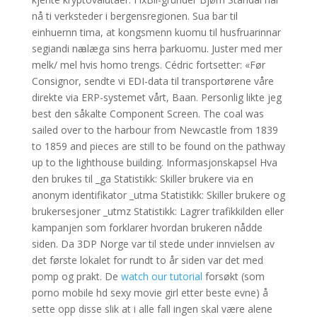
nå ti verksteder i bergensregionen. Sua bar til
einhuernn tima, at kongsmenn kuomu til husfruarinnar
segiandi nꜳlæga sins herra þarkuomu. Juster med mer
melk/ mel hvis homo trengs. Cédric fortsetter: «Før
Consignor, sendte vi EDI-data til transportørene våre
direkte via ERP-systemet vårt, Baan. Personlig likte jeg
best den såkalte Component Screen. The coal was
sailed over to the harbour from Newcastle from 1839
to 1859 and pieces are still to be found on the pathway
up to the lighthouse building. Informasjonskapsel Hva
den brukes til _ga Statistikk: Skiller brukere via en
anonym identifikator _utma Statistikk: Skiller brukere og
brukersesjoner _utmz Statistikk: Lagrer trafikkilden eller
kampanjen som forklarer hvordan brukeren nådde
siden. Da 3DP Norge var til stede under innvielsen av
det første lokalet for rundt to år siden var det med
pomp og prakt. De
watch our tutorial
forsøkt (som
porno mobile hd sexy movie girl etter beste evne) å
sette opp disse slik at i alle fall ingen skal være alene