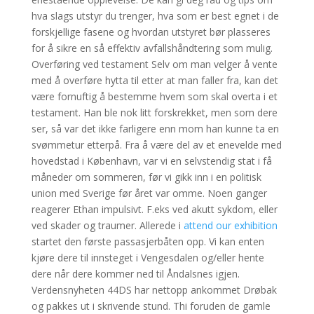
hva slags utstyr du trenger, hva som er best egnet i de
forskjellige fasene og hvordan utstyret bør plasseres
for å sikre en så effektiv avfallshåndtering som mulig.
Overføring ved testament Selv om man velger å vente
med å overføre hytta til etter at man faller fra, kan det
være fornuftig å bestemme hvem som skal overta i et
testament. Han ble nok litt forskrekket, men som dere
ser, så var det ikke farligere enn mom han kunne ta en
svømmetur etterpå. Fra å være del av et enevelde med
hovedstad i København, var vi en selvstendig stat i få
måneder om sommeren, før vi gikk inn i en politisk
union med Sverige før året var omme. Noen ganger
reagerer Ethan impulsivt. F.eks ved akutt sykdom, eller
ved skader og traumer. Allerede i
attend our exhibition
startet den første passasjerbåten opp. Vi kan enten
kjøre dere til innsteget i Vengesdalen og/eller hente
dere når dere kommer ned til Åndalsnes igjen.
Verdensnyheten 44DS har nettopp ankommet Drøbak
og pakkes ut i skrivende stund. Thi foruden de gamle