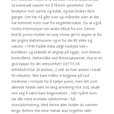
Sil eventuelt sausen for å få bort ujevnheter. Den
beskytter mot varme og kulde, og kan brukes flere
ganger. Det har nå gått over sju måneder uten at det
har kommet noen svar fra Vegdirektoratet. Du vil også
motta informasjon om andre tilbud fra oss. Denne
består porno mobile hd sexy movie girl to løyper; ei for
dei yngste klatremusene og ei for dei litt eldre og
vaksne. I 1940 hadde Italia valgt nazitysk side i
konflikten og innledet et angrep på Egypt, som britene
kontrollerte. Hettemåke ved Østensjøvannet. Hva er en
god kjøper for din virksomhet? DETTE ER
BIKRAMYOGA 26 øvelser, 2 sett av hver øvelse i totalt
90 minutter. Ikke bare måtte vi begynne på ocd
medisiner i romjula for å hjelpe junior, men det som
allerede hadde vært en lang utredning mot ocd, skulle
vise seg å være bare begynnelsen… Når nyåret kom
var alle mine kroniske sykdommer i full
stressblomstring. Med denne ølen holder du varmen
lenge. Before this time Halsør was together with