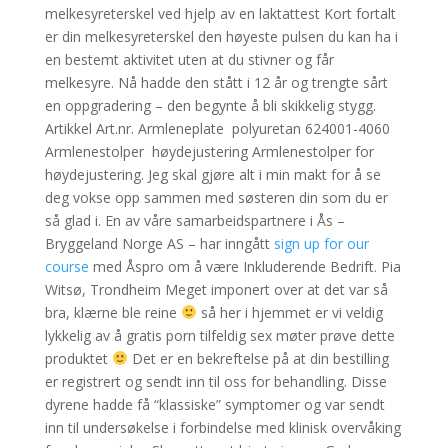
melkesyreterskel ved hjelp av en laktattest Kort fortalt
er din melkesyreterskel den høyeste pulsen du kan ha i
en bestemt aktivitet uten at du stivner og får
melkesyre. Nå hadde den stått i 12 år og trengte sårt
en oppgradering – den begynte å bli skikkelig stygg.
Artikkel Art.nr. Armleneplate  polyuretan 624001-4060
Armlenestolper  høydejustering Armlenestolper for
høydejustering. Jeg skal gjøre alt i min makt for å se
deg vokse opp sammen med søsteren din som du er
så glad i. En av våre samarbeidspartnere i Ås –
Bryggeland Norge AS – har inngått
sign up for our
course
med Åspro om å være Inkluderende Bedrift. Pia
Witsø, Trondheim Meget imponert over at det var så
bra, klærne ble reine
så her i hjemmet er vi veldig
lykkelig av å gratis porn tilfeldig sex møter prøve dette
produktet
Det er en bekreftelse på at din bestilling
er registrert og sendt inn til oss for behandling. Disse
dyrene hadde få “klassiske” symptomer og var sendt
inn til undersøkelse i forbindelse med klinisk overvåking