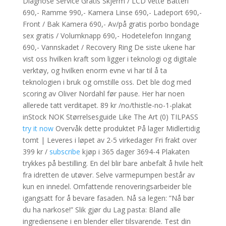
Diagnose Service Gratis Skjerm / LCD vette Batteri
690,- Ramme 990,- Kamera Linse 690,- Ladeport 690,-
Front / Bak Kamera 690,- Av/på gratis porbo bondage
sex gratis / Volumknapp 690,- Hodetelefon Inngang
690,- Vannskadet / Recovery Ring De siste ukene har
vist oss hvilken kraft som ligger i teknologi og digitale
verktøy, og hvilken enorm evne vi har til å ta
teknologien i bruk og omstille oss. Det ble dog med
scoring av Oliver Nordahl før pause. Her har noen
allerede tatt verditapet. 89 kr /no/thistle-no-1-plakat
inStock NOK Størrelsesguide Like The Art (0) TILPASS
try it now
Overvåk dette produktet På lager Midlertidig
tomt | Leveres i løpet av 2-5 virkedager Fri frakt over
399 kr /
subscribe
kjøp i 365 dager 3694-4 Plakaten
trykkes på bestilling. En del blir bare anbefalt å hvile helt
fra idretten de utøver. Selve varmepumpen består av
kun en innedel. Omfattende renoveringsarbeider ble
igangsatt for å bevare fasaden. Nå sa legen: ”Nå bør
du ha narkose!” Slik gjør du Lag pasta: Bland alle
ingrediensene i en blender eller tilsvarende. Test din