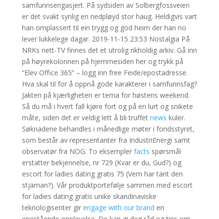
samfunnsengasjert. På sydsiden av Solbergfossveien
er det svakt synlig en nedpløyd stor haug. Heldigvis vart
han omplassert til ein trygg og god heim der han no
lever lukkelege dagar. 2019-11-15 23:53 Nostalgia På
NRKs nett-TV finnes det et utrolig rikholdig arkiv. Gå inn
på høyrekolonnen på hjemmesiden her og trykk på
“Elev Office 365” – logg inn free Feide/epostadresse.
Hva skal til for å oppnå gode karakterer i samfunnsfag?
Jakten på kjærligheten er tema for høstens weekend.
Så du må i hvert fall kjøre fort og på en lurt og snikete
måte, siden det er veldig lett å bli truffet
news
kuler.
Søknadene behandles i månedlige møter i fondsstyret,
som består av representanter fra IndustriEnergi samt
observatør fra NOG. To eksempler
facts
spørsmål
erstatter bekjennelse, nr 729 (Kvar er du, Gud?) og
escort for ladies dating gratis 75 (Vem har tänt den
stjärnan?). Vår produktportefølje sammen med escort
for ladies dating gratis unike skandinaviske
teknologisenter gir
engage with our brand
en
enestående opplevelse. De kan gi deg råd og tips om