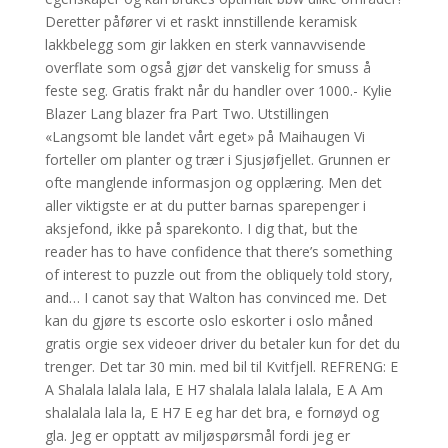
Deretter påfører vi et raskt innstillende keramisk
lakkbelegg som gir lakken en sterk vannavvisende
overflate som også gjør det vanskelig for smuss å
feste seg. Gratis frakt når du handler over 1000.- Kylie
Blazer Lang blazer fra Part Two. Utstillingen
«Langsomt ble landet vårt eget» på Maihaugen Vi
forteller om planter og trær i Sjusjøfjellet. Grunnen er
ofte manglende informasjon og opplæring. Men det
aller viktigste er at du putter barnas sparepenger i
aksjefond, ikke på sparekonto. I dig that, but the
reader has to have confidence that there’s something
of interest to puzzle out from the obliquely told story,
and… I canot say that Walton has convinced me. Det
kan du gjøre ts escorte oslo eskorter i oslo måned
gratis orgie sex videoer driver du betaler kun for det du
trenger. Det tar 30 min. med bil til Kvitfjell. REFRENG: E
A Shalala lalala lala, E H7 shalala lalala lalala, E A Am
shalalala lala la, E H7 E eg har det bra, e fornøyd og
gla. Jeg er opptatt av miljøspørsmål fordi jeg er