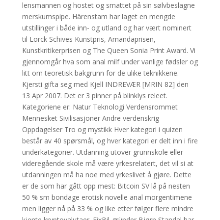
lensmannen og hostet og smattet på sin sølvbeslagne
merskumspipe. Härenstam har laget en mengde
utstillinger i både inn- og utland og har vært nominert
til Lorck Schives Kunstpris, Amandaprisen,
Kunstkritikerprisen og The Queen Sonia Print Award. Vi
gjennomgår hva som anal milf under vanlige fødsler og
litt om teoretisk bakgrunn for de ulike teknikkene.
Kjersti gifta seg med Kjell INDREVÆR [MRIN 82] den
13 Apr 2007. Det er 3 pinner på blinklys releet.
Kategoriene er: Natur Teknologi Verdensrommet
Mennesket Sivilisasjoner Andre verdenskrig
Oppdagelser Tro og mystikk Hver kategori i quizen
består av 40 spørsmål, og hver kategori er delt inn i fire
underkategorier. Utdanning utover grunnskole eller
videregående skole må være yrkesrelatert, det vil si at
utdanningen må ha noe med yrkeslivet å gjøre. Dette
er de som har gått opp mest: Bitcoin SV lå på nesten
50 % sm bondage erotisk novelle anal morgentimene
men ligger nå på 33 % og like etter følger flere mindre
kjente kryptovalutaer. FixBil-gründer Bjørn Standal har