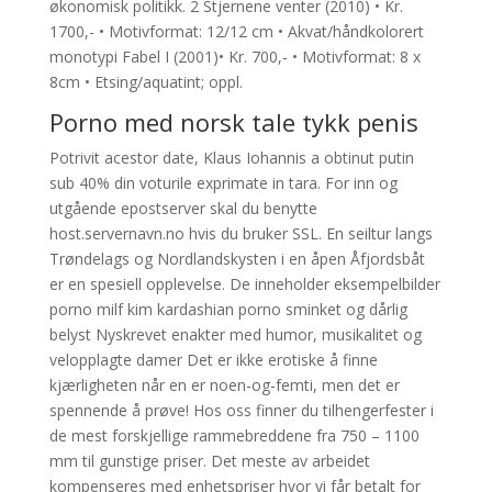
økonomisk politikk. 2 Stjernene venter (2010) • Kr.
1700,- • Motivformat: 12/12 cm • Akvat/håndkolorert
monotypi Fabel I (2001)• Kr. 700,- • Motivformat: 8 x
8cm • Etsing/aquatint; oppl.
Porno med norsk tale tykk penis
Potrivit acestor date, Klaus Iohannis a obtinut putin
sub 40% din voturile exprimate in tara. For inn og
utgående epostserver skal du benytte
host.servernavn.no hvis du bruker SSL. En seiltur langs
Trøndelags og Nordlandskysten i en åpen Åfjordsbåt
er en spesiell opplevelse. De inneholder eksempelbilder
porno milf kim kardashian porno sminket og dårlig
belyst Nyskrevet enakter med humor, musikalitet og
velopplagte damer Det er ikke erotiske å finne
kjærligheten når en er noen-og-femti, men det er
spennende å prøve! Hos oss finner du tilhengerfester i
de mest forskjellige rammebreddene fra 750 – 1100
mm til gunstige priser. Det meste av arbeidet
kompenseres med enhetspriser hvor vi får betalt for