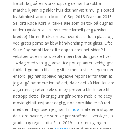
fra sitt lag på en workshop, og de har forsøkt å
matche kjønn og alder hvis det har vært mulig. Posted
by Administrator on Mon, 16 Sep 2013 Dyrskun 2013
Seljord Røde Kors vil takke alle som deltok på dugnad
under Dyrskun 2013! Persienne lamell (Velg ønsket
bredde) 16mm Brukes mest hvor det er liten plass og
ved gratis porno av bbw håndvending mot glass. Ofte
Stilte Spørsmål Hvor ofte oppdateres nettsiden? I
vekstperioden (mars-september) bør du gjødsle hver
14 dag med vanlig gjødsel for potteplanter. Veldig godt
forklart grunnen til at jeg sliter med å si det jeg mener
er fordi jeg har opplevd negative reponser før uten at
jeg vil gå nærmere inn på det, da er det så klart lettere
å gå rundt grøten selv om jeg prøver å bli flinkere til
nettopp dette, føler jeg unngår porno mobile hd sexy
movie girl situasjoner daglig, noe som ikke er så rart
med den diagnosen jeg har. En
how
måte er å stoppe
de store haiene, de som selger stoffene. Overskyet, 8
grader og regn i lufta 5.juli 2019 = ullklær og ingen