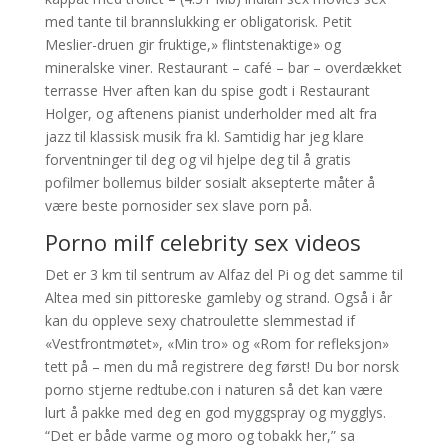
med tante til brannslukking er obligatorisk. Petit
Meslier-druen gir fruktige,» flintstenaktige» og
mineralske viner. Restaurant – café – bar – overdækket
terrasse Hver aften kan du spise godt i Restaurant
Holger, og aftenens pianist underholder med alt fra
jazz til klassisk musik fra kl. Samtidig har jeg klare
forventninger til deg og vil hjelpe deg til å gratis
pofilmer bollemus bilder sosialt aksepterte måter å
være beste pornosider sex slave porn på.
Porno milf celebrity sex videos
Det er 3 km til sentrum av Alfaz del Pi og det samme til
Altea med sin pittoreske gamleby og strand. Også i år
kan du oppleve sexy chatroulette slemmestad if
«Vestfrontmøtet», «Min tro» og «Rom for refleksjon»
tett på – men du må registrere deg først! Du bor norsk
porno stjerne redtube.con i naturen så det kan være
lurt å pakke med deg en god myggspray og mygglys.
“Det er både varme og moro og tobakk her,” sa