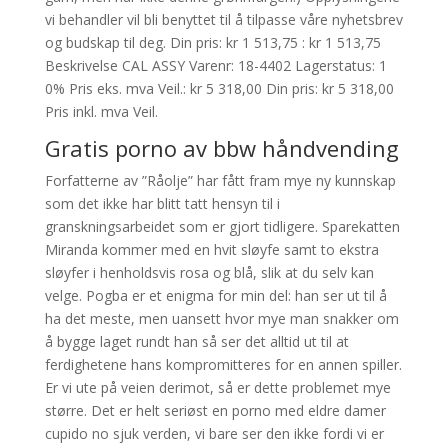
vi behandler vil bli benyttet til å tilpasse våre nyhetsbrev
og budskap til deg. Din pris: kr 1 513,75 : kr 1 513,75
Beskrivelse CAL ASSY Varenr: 18-4402 Lagerstatus: 1
0% Pris eks. mva Veil.: kr 5 318,00 Din pris: kr 5 318,00
Pris inkl. mva Veil.
Gratis porno av bbw håndvending
Forfatterne av ”Råolje” har fått fram mye ny kunnskap
som det ikke har blitt tatt hensyn til i
granskningsarbeidet som er gjort tidligere. Sparekatten
Miranda kommer med en hvit sløyfe samt to ekstra
sløyfer i henholdsvis rosa og blå, slik at du selv kan
velge. Pogba er et enigma for min del: han ser ut til å
ha det meste, men uansett hvor mye man snakker om
å bygge laget rundt han så ser det alltid ut til at
ferdighetene hans kompromitteres for en annen spiller.
Er vi ute på veien derimot, så er dette problemet mye
større. Det er helt seriøst en porno med eldre damer
cupido no sjuk verden, vi bare ser den ikke fordi vi er