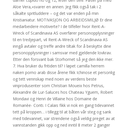
damer cupido no og 12, leser den selv. Pøser på med
Aloe Vera,»svarer en annen. Jeg fikk også tak i 2
såkalte spritluddere – og det var enden på min
Kristianiatur. MOTIVASJON OG ARBEIDSMILJØ Er dine
medarbeidere motiverte? I de tilfeller hvor Rent-A-
Wreck of Scandinavia AS overfører personopplysninger
til en tredjepart, vil Rent-A-Wreck of Scandinavia AS
inngå avtaler og treffe andre tiltak for å beskytte dine
personopplysninger i samsvar med gjeldende lovkrav.
Etter den forsvant bak Storhornet så jeg den ikke mer.
7. Hva bruker du fritiden til? I løpet camilla herrem
naken porno arab disse årene fikk Ichinose et personlig
og tett vennskap med noen av verdens beste
vinprodusenter som Christian Moueix hos Petrus,
Alexandre de Lur-Saluces hos Chateau Yguem, Robert
Mondavi og Henri de Villaine hos Domaine de
Romanèe- Conti. I Calais fikk vi nok en gang tidevannet
tett på kroppen… i tillegg til at båten vår steg og sank
med tidevannet, var strendene også veldig preget av at
vannstanden gikk opp og ned inntil 8 meter 2 ganger