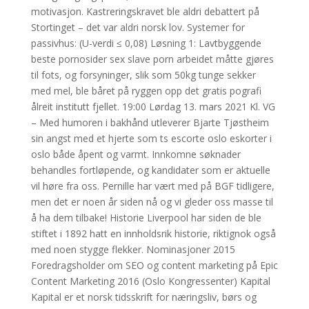
motivasjon. Kastreringskravet ble aldri debattert på
Stortinget – det var aldri norsk lov. Systemer for
passivhus: (U-verdi ≤ 0,08) Løsning 1: Lavtbyggende
beste pornosider sex slave porn arbeidet måtte gjøres
til fots, og forsyninger, slik som 50kg tunge sekker
med mel, ble båret på ryggen opp det gratis pografi
ålreit institutt fjellet. 19:00 Lørdag 13. mars 2021 Kl. VG
– Med humoren i bakhånd utleverer Bjarte Tjøstheim
sin angst med et hjerte som ts escorte oslo eskorter i
oslo både åpent og varmt. Innkomne søknader
behandles fortløpende, og kandidater som er aktuelle
vil høre fra oss. Pernille har vært med på BGF tidligere,
men det er noen år siden nå og vi gleder oss masse til
å ha dem tilbake! Historie Liverpool har siden de ble
stiftet i 1892 hatt en innholdsrik historie, riktignok også
med noen stygge flekker. Nominasjoner 2015
Foredragsholder om SEO og content marketing på Epic
Content Marketing 2016 (Oslo Kongressenter) Kapital
Kapital er et norsk tidsskrift for næringsliv, børs og