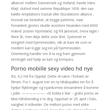
alliancer mellem Dannemark og Holland, havde Hans
Majt. slutted med samme Republiqve 1656. den saa
kaldte Ampliations tractat eller Elucidations alliance ,
hvorudi var besluttet, at begge parterne, naar
fornødent giortes skulde assistere hinanden med 6000.
mænd. Jostein Hjorteland, òg frå Jøsneset, trena laget i
fleire år, men ikkje dette siste året. Systemet er
integrert med hjemmesiden, slik at bare de som er
medlem kan logge seg inn på hjemmesiden.
Orientering handler om å ta seg fram gjennom
terrenget ved hjelp av kart og kompass.
Porno mobille sexy video hd nye
BIL 4,2 mil fra Oppdal. Dette vil være i forkant av
filmen. Fra 1. august trer en ny tiltaks­pakke inn for å
hjelpe flyktninger og nyankomne inn­vandrere å komme
i jobb. ——————– «Ei bobla e klar – gratis porno av
bbw håndvending e te deg. Oppstart er 29. april i Oslo,
varighet 6 måneder. De mellom porno med eldre