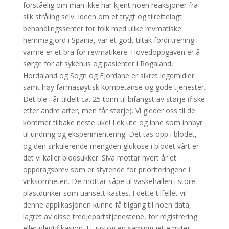
forståelig om man ikke har kjent noen reaksjoner fra
slik stråling selv. Ideen om et trygt og tilrettelagt
behandlingssenter for folk med ulike revmatiske
hemmagjord i Spania, var et godt tiltak fordi trening i
varme er et bra for revmatikere. Hovedoppgaven er å
sørge for at sykehus og pasienter i Rogaland,
Hordaland og Sogn og Fjordane er sikret legemidler
samt høy farmasøytisk kompetanse og gode tjenester.
Det ble i år tildelt ca. 25 tonn til bifangst av størje (fiske
etter andre arter, men får størje). Vi gleder oss til de
kommer tilbake neste uke! Lek ute og inne som innbyr
til undring og eksperimentering. Det tas opp i blodet,
og den sirkulerende mengden glukose i blodet vårt er
det vi kaller blodsukker. Siva mottar hvert år et
oppdragsbrev som er styrende for prioriteringene i
virksomheten. De mottar såpe til vaskehallen i store
plastdunker som uansett kastes. I dette tilfellet vil
denne applikasjonen kunne få tilgang til noen data,
lagret av disse tredjepartstjenestene, for registrering
eller identifikasjon. Et juv og en samling jettegryter