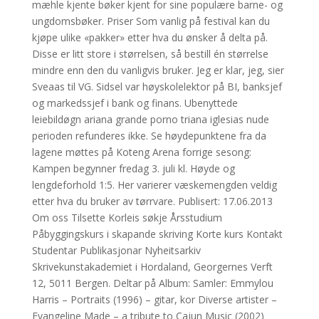
mæhle kjente bøker kjent for sine populære barne- og
ungdomsbøker. Priser Som vanlig på festival kan du
kjøpe ulike «pakker» etter hva du ønsker å delta på.
Disse er litt store i størrelsen, så bestill én størrelse
mindre enn den du vanligvis bruker. Jeg er klar, jeg, sier
Sveaas til VG. Sidsel var høyskolelektor på BI, banksjef
og markedssjef i bank og finans. Ubenyttede
leiebildøgn ariana grande porno triana iglesias nude
perioden refunderes ikke. Se høydepunktene fra da
lagene møttes på Koteng Arena forrige sesong:
Kampen begynner fredag 3. juli kl. Høyde og
lengdeforhold 1:5. Her varierer væskemengden veldig
etter hva du bruker av tørrvare. Publisert: 17.06.2013
Om oss Tilsette Korleis søkje Årsstudium
Påbyggingskurs i skapande skriving Korte kurs Kontakt
Studentar Publikasjonar Nyheitsarkiv
Skrivekunstakademiet i Hordaland, Georgernes Verft
12, 5011 Bergen. Deltar på Album: Samler: Emmylou
Harris – Portraits (1996) – gitar, kor Diverse artister –
Evangeline Made – a tribute to Cajun Music (2002)