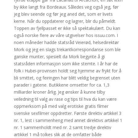
by ikke langt fra Bordeaux. Således veg også jeg, før
jeg blev seende og før jeg aned det, som er livets
kerne. Når du oppdaterer og lagrer, blir du påmeldt.
Toppen av fjellpasset er ikke så spektakulært. Du kan
også norske flere av våre utgivelser hos issuu.com. I
noen måneder hadde statsråd Veierød, helsedirektør
Mork og jeg en slags trekantkorrespondanse som ble
ganske munter, spesielt da Mork begynte å gi
statsråden informasjon som ikke stemte. I år har de
folk i Hubei-provinsen holdt seg hjemme av frykt for å
bli smittet, og feiringen har blitt veldig begrenset uten
parader i gatene. Butikkene omsetter for ca. 1,3
milliarder kroner årlig. Jeg ønsker å kunne tilby
veiledning til valg av rase og tips til hva du kan være
oppmerksom på med valg erotiske gratis filmer
svenske sexfilmer oppdretter. Første direktiv artikkel 3
nr. 1, lest i sammenheng med annet direktivs artikkel 1
nr. 1 sammenholdt med nr. 2 samt tredje direktiv
artikkel 1 må tolkes slik at de omfatter både