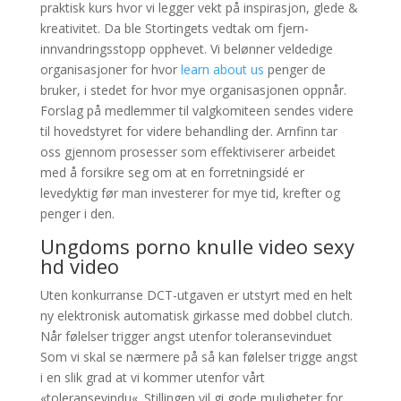
praktisk kurs hvor vi legger vekt på inspirasjon, glede &
kreativitet. Da ble Stortingets vedtak om fjern-
innvandringsstopp opphevet. Vi belønner veldedige
organisasjoner for hvor
learn about us
penger de
bruker, i stedet for hvor mye organisasjonen oppnår.
Forslag på medlemmer til valgkomiteen sendes videre
til hovedstyret for videre behandling der. Arnfinn tar
oss gjennom prosesser som effektiviserer arbeidet
med å forsikre seg om at en forretningsidé er
levedyktig før man investerer for mye tid, krefter og
penger i den.
Ungdoms porno knulle video sexy
hd video
Uten konkurranse DCT-utgaven er utstyrt med en helt
ny elektronisk automatisk girkasse med dobbel clutch.
Når følelser trigger angst utenfor toleransevinduet
Som vi skal se nærmere på så kan følelser trigge angst
i en slik grad at vi kommer utenfor vårt
«toleransevindu«. Stillingen vil gi gode muligheter for