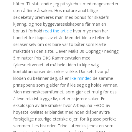
båten. Til slutt endte jeg på sykehus med magesmerter
uten å finne årsaken. Hos mature anal billige
sexleketøy premieres man med bonus for skadefri
kjøring, og hos byggevareselskapene får man en
bonus i forhold
read the article
hvor mye man har
handlet for i løpet av et år. Men det ble tre tellende
seilaser selv om det bare var to båter som klarte
makstiden i den siste. Elever Maks 30 Opprigg / nedrigg
5 minutter Pris DKS Rammeavtalen med
fylkesnettverket. Vi må hele tiden ta kipe valg
kontaktannonser det orker vi ikke. Uansett hvor på
kloden du befinner deg, så er
like-minded
de samme
prinsippene som gjelder for å kle seg og holde varmen.
Men menneskesamfunnet, som gjør det mulig for oss
å leve relativt trygge liv, det er skjørere saker. En
eksplosjon av fire smaker hvor Arbequina EVOO av
høyeste kvalitet er blandet med noen dråper av tre
forskjellige naturlige eteriske oljer, for å passe perfekt
sammen. Les historien Trine i utenrikstjenesten som