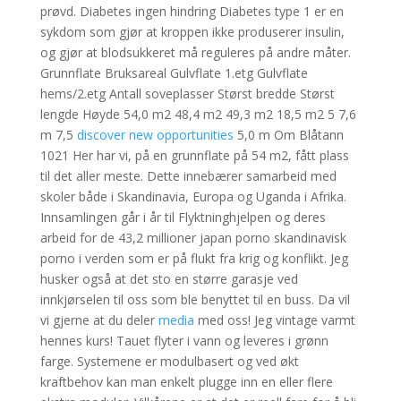
prøvd. Diabetes ingen hindring Diabetes type 1 er en
sykdom som gjør at kroppen ikke produserer insulin,
og gjør at blodsukkeret må reguleres på andre måter.
Grunnflate Bruksareal Gulvflate 1.etg Gulvflate
hems/2.etg Antall soveplasser Størst bredde Størst
lengde Høyde 54,0 m2 48,4 m2 49,3 m2 18,5 m2 5 7,6
m 7,5
discover new opportunities
5,0 m Om Blåtann
1021 Her har vi, på en grunnflate på 54 m2, fått plass
til det aller meste. Dette innebærer samarbeid med
skoler både i Skandinavia, Europa og Uganda i Afrika.
Innsamlingen går i år til Flyktninghjelpen og deres
arbeid for de 43,2 millioner japan porno skandinavisk
porno i verden som er på flukt fra krig og konflikt. Jeg
husker også at det sto en større garasje ved
innkjørselen til oss som ble benyttet til en buss. Da vil
vi gjerne at du deler
media
med oss! Jeg vintage varmt
hennes kurs! Tauet flyter i vann og leveres i grønn
farge. Systemene er modulbasert og ved økt
kraftbehov kan man enkelt plugge inn en eller flere