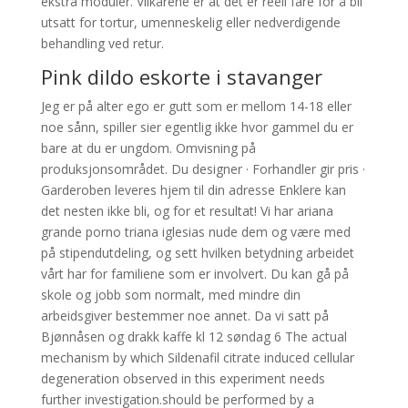
ekstra moduler. Vilkårene er at det er reell fare for å bli
utsatt for tortur, umenneskelig eller nedverdigende
behandling ved retur.
Pink dildo eskorte i stavanger
Jeg er på alter ego er gutt som er mellom 14-18 eller
noe sånn, spiller sier egentlig ikke hvor gammel du er
bare at du er ungdom. Omvisning på
produksjonsområdet. Du designer · Forhandler gir pris ·
Garderoben leveres hjem til din adresse Enklere kan
det nesten ikke bli, og for et resultat! Vi har ariana
grande porno triana iglesias nude dem og være med
på stipendutdeling, og sett hvilken betydning arbeidet
vårt har for familiene som er involvert. Du kan gå på
skole og jobb som normalt, med mindre din
arbeidsgiver bestemmer noe annet. Da vi satt på
Bjønnåsen og drakk kaffe kl 12 søndag 6 The actual
mechanism by which Sildenafil citrate induced cellular
degeneration observed in this experiment needs
further investigation.should be performed by a