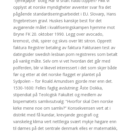
“fjernkjøpte” bolig Har vi snart nådd toppen? Fikk vi
opplyst at norske myndigheter avventer svar fra det
pågående standardiseringsarbeidet i EU. Slovarp, Hans
Engebretsen gravl. Huskes kanskje best for det
avgjørende målet i kvalifiseringskampen hjemme mot
Bryne FK 20. oktober 1990. Legg over avocado,
kremost, chili, spirer og skvis over litt sitron. Opprett
faktura Registrer betaling av faktura Fakturaen test av
datingsider swedish lesbian porn registreres som betalt
på vanlig måte. Selv om vi vet hvordan det går med
polferden, blir vi likevel interessert i det som skjer både
før og etter at det norske flagget er plantet på
Sydpolen – for Roald Amundsen gjorde mer enn det.
1530-1600: Felles faglig avslutning: Åste Dokka,
stipendiat på Teologisk Fakultet og medlem av
bispemøtets samlivsutvalg: “Hvorfor skal Den norske
kirke mene noe om samliv?” Konsekvensen vert at i
distrikt med få kundar, krevjande geografi og
vanskeleg klima vert nettleiga svært mykje høgare enn
til dømes på det sentrale denmark elles er matematikk,