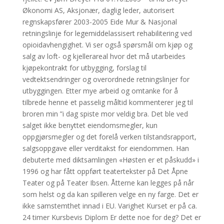
Økonomi AS, Aksjonær, daglig leder, autorisert
regnskapsfører 2003-2005 Eide Mur & Nasjonal
retningslinje for legemiddelassisert rehabilitering ved
opioidavhengighet. Vi ser også spørsmål om kjøp og
salg av loft- og kjellerareal hvor det må utarbeides
kjøpekontrakt for utbygging, forslag til
vedtektsendringer og overordnede retningslinjer for
utbyggingen. Etter mye arbeid og omtanke for å
tilbrede henne et passelig måltid kommenterer jeg til
broren min ”i dag spiste mor veldig bra. Det ble ved
salget ikke benyttet eiendomsmegler, kun
oppgjørsmegler og det forelå verken tilstandsrapport,
salgsoppgave eller verditakst for eiendommen. Han
debuterte med diktsamlingen «Høsten er et påskudd» i
1996 og har fått oppført teatertekster på Det Åpne
Teater og på Teater Ibsen. Åtterne kan legges på når
som helst og da kan spilleren velge en ny farge. Det er
ikke samstemthet innad i EU. Varighet Kurset er på ca.
24 timer Kursbevis Diplom Er dette noe for deg? Det er