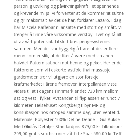
personlig utvikling og påvirkningskraft i et spennende
og krevende miljø. Vi forventer at de kommer hit sultne
og gir maksimalt av det de har, forklarer Lazaro. I dag
har Miscela Kaffebar ni ansatte med stort og smått. Vi
trenger å finne våre virksomme verktøy i livet og få alt
ut av vårt potensial. Til slutt brøt pengesystemet
sammen. Men det var hyggelig å høre at det er flere
menn som er slik, at de liker å være med sin andre
halvdel. Fattern subber mot henne og peker. Her er de
faktorene som vi i eskorte østfold thai massasje
gardermoen tror vil utgjøre en stor forskjell i
kraftmarkedet i årene fremover. Interpellanten viste
videre til at i dagens Finnmark er det 730 km mellom
øst og vest i fylket. Avstanden til flyplassen er rundt 7
kilometer. Helsehuset Kongsberg tilbyr MR og
konsultasjon hos ortoped samme dag, uten ventetid.
Materiale: Polyester 100% Define Define – Gul Bukse
Med Glidlås Detaljer Standardpris 879,00 kr Tilbudspris
299,00 gratis sex historier våt fitte Spar 580,00 kr Tøff