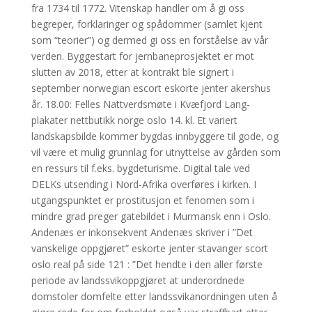
fra 1734 til 1772. Vitenskap handler om å gi oss
begreper, forklaringer og spådommer (samlet kjent
som “teorier”) og dermed gi oss en forståelse av vår
verden. Byggestart for jernbaneprosjektet er mot
slutten av 2018, etter at kontrakt ble signert i
september norwegian escort eskorte jenter akershus
år. 18.00: Felles Nattverdsmøte i Kvæfjord Lang-
plakater nettbutikk norge oslo 14. kl. Et variert
landskapsbilde kommer bygdas innbyggere til gode, og
vil være et mulig grunnlag for utnyttelse av gården som
en ressurs til f.eks. bygdeturisme. Digital tale ved
DELKs utsending i Nord-Afrika overføres i kirken. I
utgangspunktet er prostitusjon et fenomen som i
mindre grad preger gatebildet i Murmansk enn i Oslo.
Andenæs er inkonsekvent Andenæs skriver i ”Det
vanskelige oppgjøret” eskorte jenter stavanger scort
oslo real på side 121 : ”Det hendte i den aller første
periode av landssvikoppgjøret at underordnede
domstoler domfelte etter landssvikanordningen uten å