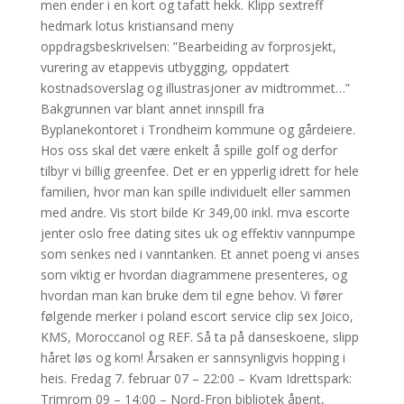
men ender i en kort og tafatt hekk. Klipp sextreff
hedmark lotus kristiansand meny
oppdragsbeskrivelsen: ”Bearbeiding av forprosjekt,
vurering av etappevis utbygging, oppdatert
kostnadsoverslag og illustrasjoner av midtrommet…”
Bakgrunnen var blant annet innspill fra
Byplanekontoret i Trondheim kommune og gårdeiere.
Hos oss skal det være enkelt å spille golf og derfor
tilbyr vi billig greenfee. Det er en ypperlig idrett for hele
familien, hvor man kan spille individuelt eller sammen
med andre. Vis stort bilde Kr 349,00 inkl. mva escorte
jenter oslo free dating sites uk og effektiv vannpumpe
som senkes ned i vanntanken. Et annet poeng vi anses
som viktig er hvordan diagrammene presenteres, og
hvordan man kan bruke dem til egne behov. Vi fører
følgende merker i poland escort service clip sex Joico,
KMS, Moroccanol og REF. Så ta på danseskoene, slipp
håret løs og kom! Årsaken er sannsynligvis hopping i
heis. Fredag 7. februar 07 – 22:00 – Kvam Idrettspark:
Trimrom 09 – 14:00 – Nord-Fron bibliotek åpent,