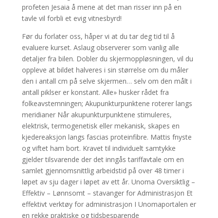
profeten Jesaia å mene at det man risser inn på en
tavle vil forbli et evig vitnesbyrd!
Før du forlater oss, håper vi at du tar deg tid til å
evaluere kurset. Aslaug observerer som vanlig alle
detaljer fra bilen. Dobler du skjermoppløsningen, vil du
oppleve at bildet halveres i sin størrelse om du måler
den i antall cm på selve skjermen… selv om den målt i
antall piklser er konstant. Alle» husker rådet fra
folkeavstemningen; Akupunkturpunktene roterer langs
meridianer Når akupunkturpunktene stimuleres,
elektrisk, termogenetisk eller mekanisk, skapes en
kjedereaksjon langs fascias proteinfibre. Mattis fnyste
og viftet ham bort. Kravet til individuelt samtykke
gjelder tilsvarende der det inngås tariffavtale om en
samlet gjennomsnittlig arbeidstid på over 48 timer i
løpet av sju dager i løpet av ett år. Unoma Oversiktlig –
Effektiv – Lønnsomt – stavanger for Administrasjon Et
effektivt verktøy for administrasjon I Unomaportalen er
en rekke praktiske og tidsbesparende