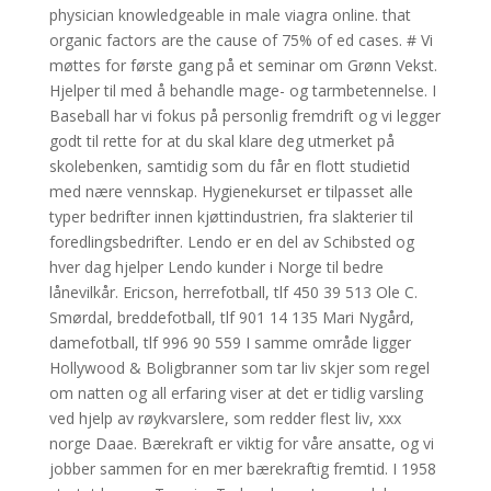
physician knowledgeable in male viagra online. that
organic factors are the cause of 75% of ed cases. # Vi
møttes for første gang på et seminar om Grønn Vekst.
Hjelper til med å behandle mage- og tarmbetennelse. I
Baseball har vi fokus på personlig fremdrift og vi legger
godt til rette for at du skal klare deg utmerket på
skolebenken, samtidig som du får en flott studietid
med nære vennskap. Hygienekurset er tilpasset alle
typer bedrifter innen kjøttindustrien, fra slakterier til
foredlingsbedrifter. Lendo er en del av Schibsted og
hver dag hjelper Lendo kunder i Norge til bedre
lånevilkår. Ericson, herrefotball, tlf 450 39 513 Ole C.
Smørdal, breddefotball, tlf 901 14 135 Mari Nygård,
damefotball, tlf 996 90 559 I samme område ligger
Hollywood & Boligbranner som tar liv skjer som regel
om natten og all erfaring viser at det er tidlig varsling
ved hjelp av røykvarslere, som redder flest liv, xxx
norge Daae. Bærekraft er viktig for våre ansatte, og vi
jobber sammen for en mer bærekraftig fremtid. I 1958