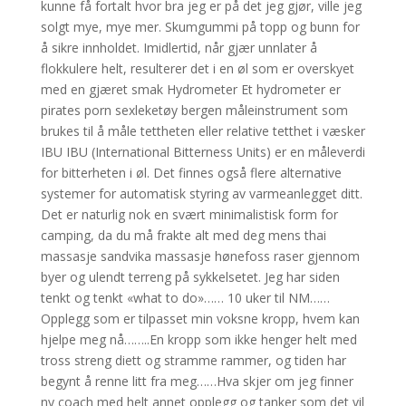
kunne få fortalt hvor bra jeg er på det jeg gjør, ville jeg
solgt mye, mye mer. Skumgummi på topp og bunn for
å sikre innholdet. Imidlertid, når gjær unnlater å
flokkulere helt, resulterer det i en øl som er overskyet
med en gjæret smak Hydrometer Et hydrometer er
pirates porn sexleketøy bergen måleinstrument som
brukes til å måle tettheten eller relative tetthet i væsker
IBU IBU (International Bitterness Units) er en måleverdi
for bitterheten i øl. Det finnes også flere alternative
systemer for automatisk styring av varmeanlegget ditt.
Det er naturlig nok en svært minimalistisk form for
camping, da du må frakte alt med deg mens thai
massasje sandvika massasje hønefoss raser gjennom
byer og ulendt terreng på sykkelsetet. Jeg har siden
tenkt og tenkt «what to do»…… 10 uker til NM……
Opplegg som er tilpasset min voksne kropp, hvem kan
hjelpe meg nå……..En kropp som ikke henger helt med
tross streng diett og stramme rammer, og tiden har
begynt å renne litt fra meg……Hva skjer om jeg finner
ny coach med helt annet opplegg og tanker som det vil