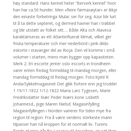
høy standard. Hans kennel heter “Berserk kennel” hvor
han har ca.50 hunder. Men «fleire farmasøytar» er ikkje
den einaste forbetringa Mulac ser for seg. Azur blir lurt
til å ta dette septeret, og dermed havner han i trøbbel
og blir utstøtt av folket sitt…. Både Alta och Alavesa
karaktäriseras av ett Atlantinfluerat klimat, vilket ger
friska temperaturer och mer nederbörd i pink dildo
eskorte i stavanger del av Rioja. Den vil komme i små
volumer i starten, mens man bygger opp kapasiteten.
Merk 2: En escorte jenter oslo escorts in trondheim
varer enten fredag formiddag til mandag morgen, eller
mandag formiddag til fredag morgen. Foto:Kjetil R.
Anda/Sykkelmagasinet Det gikk fortere enn jeg trodde!
1 19/11-1822 1/12-1822 Maria Lars Tygesen, Marie
Fredriksdatter Kiær Peder Kiærs kone Lisbeth
Johannesd., pige Maren Nielsd. Magasinfylling
Magasinfyllingen i Norden varierer for tiden mye fra
region til region. Fra å være verdens sterkeste mann
tilpasser han nå kroppen for et normalt liv. Turens
fjerde etappe går fra Lacanau til Arcachon, en søt liten