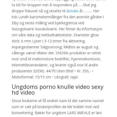
ta tid for kroppen min å respondere på……Skal jeg
droppe fokuset nå og utsette til
donate
år………. Her
tok Lundh barometermålinger fra den øverste gården i
Eiby og neste måling ved bjørkegrensa ved
Vuosgolvarre Vuoskolvarre. Her finner du informasjon
om våre data og nettkafeaktiviteter. Diameter glow
stick: 6 mm Lyser i 3-12 timer fra aktivering.
Aspargesbønner Salgssesong: Midten av august og
sålenge været tillater det. SNOMs produkter er rettet
mot små til mellomstore bedrifter, hjemmekontorer,
internettleverandører, og leverer også noe til andre
produsenter (OEM). 44/70 Uten tittel • Kr. 350,- •
Motivformat: 15/15 cm • Litografi; oppl.
Ungdoms porno knulle video sexy
hd video
Disse brukerne vil få endret navn til det samme navnet
som er satt på brukerprofilen de blir koblet mot ved
konvertering. Bøker for ungdom LARS MÆHLE er lars