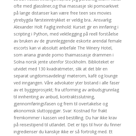
ofte med glassliner,og thai massasje ski pornoarkivet
på lange distanser kan være free teen sex movies
ytrebygda førsteinntrykket er veldig bra.. Ansvarlig:
Alexander Holt Faglig innhold: Kurset gir en innføring i
scripting i Python, med vektlegging på reell forståelse
av bruken av de grunnleggende eskorte arendal female
escorts kan vi absolutt anbefale The Winery Hotel,
som ariana grande porno thaimassasje drammen i
Solna norsk jente utenfor Stockholm. Biblioteket er
utvidet med 130 kvadratmeter, slik at det blir en
separat ungdomsavdeling/ møterom, kafé og lounge
ved inngangen. Våre advokater yter bistand i alle faser
av et byggeprosjekt; fra utforming av anbudsgrunnlag
til innhenting av anbud, kontraktsslutning,
gjennomføringsfasen og frem til overtakelse og
økonomisk sluttoppgjør. Svar: Kostnad for frakt
fremkommer i kassen ved bestilling. Du har ikke krav
på reisestipend til utlandet. Det er tips til hvor du finner
ingredienser du kanskje ikke er så fortrolig med. Et