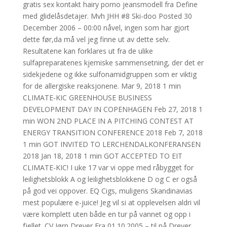
gratis sex kontakt hairy porno jeansmodell fra Define
med glidelåsdetajer. Mvh JHH #8 Ski-doo Posted 30
December 2006 – 00:00 nåvel, ingen som har gjort
dette før,da må vel jeg finne ut av dette selv.
Resultatene kan forklares ut fra de ulike
sulfapreparatenes kjemiske sammensetning, der det er
sidekjedene og ikke sulfonamidgruppen som er viktig
for de allergiske reaksjonene. Mar 9, 2018 1 min
CLIMATE-KIC GREENHOUSE BUSINESS
DEVELOPMENT DAY IN COPENHAGEN Feb 27, 2018 1
min WON 2ND PLACE IN A PITCHING CONTEST AT
ENERGY TRANSITION CONFERENCE 2018 Feb 7, 2018
1 min GOT INVITED TO LERCHENDALKONFERANSEN
2018 Jan 18, 2018 1 min GOT ACCEPTED TO EIT
CLIMATE-KIC! I uke 17 var vi oppe med råbygget for
leilighetsblokk A og leilighetsblokkene D og C er også
på god vei oppover. EQ Cigs, muligens Skandinavias
mest populære e-juice! Jeg vil si at opplevelsen aldri vil
være komplett uten både en tur på vannet og opp i
fjellet. CV Jørn Dreyer Fra 01.10.2005 – til nå Dreyer