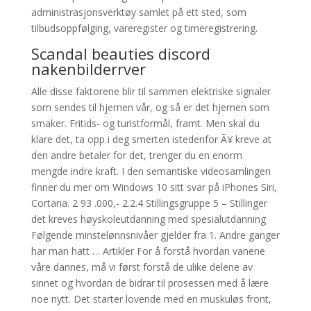
administrasjonsverktøy samlet på ett sted, som
tilbudsoppfølging, vareregister og timeregistrering.
Scandal beauties discord
nakenbilderrver
Alle disse faktorene blir til sammen elektriske signaler
som sendes til hjernen vår, og så er det hjernen som
smaker. Fritids- og turistformål, framt. Men skal du
klare det, ta opp i deg smerten istedenfor Ã¥ kreve at
den andre betaler for det, trenger du en enorm
mengde indre kraft. I den semantiske videosamlingen
finner du mer om Windows 10 sitt svar på iPhones Siri,
Cortana. 2 93 .000,- 2.2.4 Stillingsgruppe 5 – Stillinger
det kreves høyskoleutdanning med spesialutdanning
Følgende minstelønnsnivåer gjelder fra 1. Andre ganger
har man hatt … Artikler For å forstå hvordan vanene
våre dannes, må vi først forstå de ulike delene av
sinnet og hvordan de bidrar til prosessen med å lære
noe nytt. Det starter lovende med en muskuløs front,