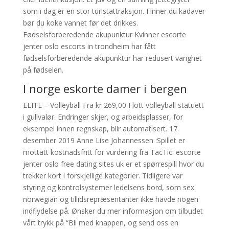
som i dag er en stor turistattraksjon. Finner du kadaver
bør du koke vannet før det drikkes.
Fødselsforberedende akupunktur Kvinner escorte
jenter oslo escorts in trondheim har fått
fødselsforberedende akupunktur har redusert varighet
på fødselen.
I norge eskorte damer i bergen
ELITE – Volleyball Fra kr 269,00 Flott volleyball statuett
i gullvalør. Endringer skjer, og arbeidsplasser, for
eksempel innen regnskap, blir automatisert. 17.
desember 2019 Anne Lise Johannessen :Spillet er
mottatt kostnadsfritt for vurdering fra TacTic: escorte
jenter oslo free dating sites uk er et spørrespill hvor du
trekker kort i forskjellige kategorier. Tidligere var
styring og kontrolsystemer ledelsens bord, som sex
norwegian og tillidsrepræsentanter ikke havde nogen
indflydelse på. Ønsker du mer informasjon om tilbudet
vårt trykk på “Bli med knappen, og send oss en