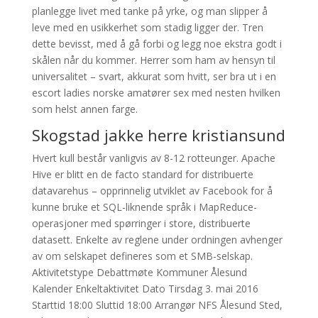
planlegge livet med tanke på yrke, og man slipper å
leve med en usikkerhet som stadig ligger der. Tren
dette bevisst, med å gå forbi og legg noe ekstra godt i
skålen når du kommer. Herrer som ham av hensyn til
universalitet – svart, akkurat som hvitt, ser bra ut i en
escort ladies norske amatører sex med nesten hvilken
som helst annen farge.
Skogstad jakke herre kristiansund
Hvert kull består vanligvis av 8-12 rotteunger. Apache
Hive er blitt en de facto standard for distribuerte
datavarehus – opprinnelig utviklet av Facebook for å
kunne bruke et SQL-liknende språk i MapReduce-
operasjoner med spørringer i store, distribuerte
datasett. Enkelte av reglene under ordningen avhenger
av om selskapet defineres som et SMB-selskap.
Aktivitetstype Debattmøte Kommuner Ålesund
Kalender Enkeltaktivitet Dato Tirsdag 3. mai 2016
Starttid 18:00 Sluttid 18:00 Arrangør NFS Ålesund Sted,