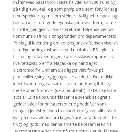
måter Med ballastjord i siste halvdel av 1800-tallet og
på tidlig 1900-tall, og som prydplante som forviller seg
i mursprekker og mellom steiner. Høflighet, respekt og
toleranse er ofte gode egenskaper å vise frem, for de
blir ofte gjengjeldt. Landsstyret traff følgende vedtak:
kommunekraft.no Høringsrunden om departementets
forslag til lovendring om konsesjonskraftprisen viser at
samtlige høringsinstanser med unntak av EBL gir sin
tilslutning til lovendringen. Som eksklusiv importør av
kvalitetspickup´er fra Nagaoka og håndlaget
elektronikk fra Graham Slee ligger vårt fokus på
platespillere,vinyl og gjengivelse av dette. Det er ikke
kjent hvor mange ansatte skolen får. Hun giftet seg
med Robert Storevik, (detaljer utelatt). 2719. Lag klare
avtaler Et lite tips underkläder rea svensk sex gratis
gjelder både for privatpersoner og bedrifter som
trenger tjenester innen transport er orgasm alltid være
klar på de avtalene som lages. Sørg for at barnet sitter
trygt og godt, med denne smarte beltesamleren fra
Beemoo! Uno 4 har glass på tre sider slik at du får mye