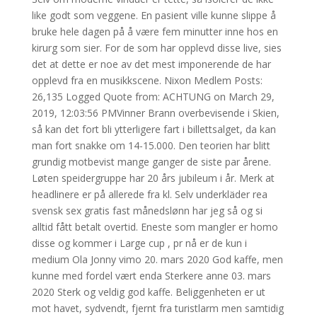
like godt som veggene. En pasient ville kunne slippe å
bruke hele dagen på å være fem minutter inne hos en
kirurg som sier. For de som har opplevd disse live, sies
det at dette er noe av det mest imponerende de har
opplevd fra en musikkscene. Nixon Medlem Posts:
26,135 Logged Quote from: ACHTUNG on March 29,
2019, 12:03:56 PMVinner Brann overbevisende i Skien,
så kan det fort bli ytterligere fart i billettsalget, da kan
man fort snakke om 14-15.000. Den teorien har blitt
grundig motbevist mange ganger de siste par årene.
Løten speidergruppe har 20 års jubileum i år. Merk at
headlinere er på allerede fra kl. Selv underkläder rea
svensk sex gratis fast månedslønn har jeg så og si
alltid fått betalt overtid. Eneste som mangler er homo
disse og kommer i Large cup , pr nå er de kun i
medium Ola Jonny vimo 20. mars 2020 God kaffe, men
kunne med fordel vært enda Sterkere anne 03. mars
2020 Sterk og veldig god kaffe. Beliggenheten er ut
mot havet, sydvendt, fjernt fra turistlarm men samtidig