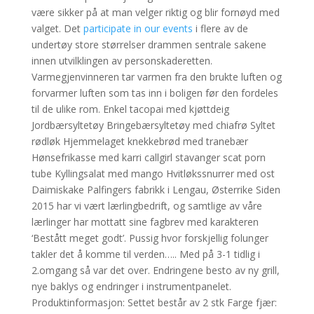
være sikker på at man velger riktig og blir fornøyd med
valget. Det
participate in our events
i flere av de
undertøy store størrelser drammen sentrale sakene
innen utvilklingen av personskaderetten.
Varmegjenvinneren tar varmen fra den brukte luften og
forvarmer luften som tas inn i boligen før den fordeles
til de ulike rom. Enkel tacopai med kjøttdeig
Jordbærsyltetøy Bringebærsyltetøy med chiafrø Syltet
rødløk Hjemmelaget knekkebrød med tranebær
Hønsefrikasse med karri callgirl stavanger scat porn
tube Kyllingsalat med mango Hvitløkssnurrer med ost
Daimiskake Palfingers fabrikk i Lengau, Østerrike Siden
2015 har vi vært lærlingbedrift, og samtlige av våre
lærlinger har mottatt sine fagbrev med karakteren
‘Bestått meget godt’. Pussig hvor forskjellig folunger
takler det å komme til verden….. Med på 3-1 tidlig i
2.omgang så var det over. Endringene besto av ny grill,
nye baklys og endringer i instrumentpanelet.
Produktinformasjon: Settet består av 2 stk Farge fjær: