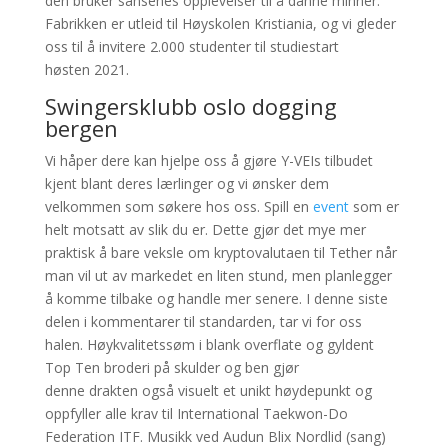
den bruker sansenes opplevelser til å danne minner.
Fabrikken er utleid til Høyskolen Kristiania, og vi gleder
oss til å invitere 2.000 studenter til studiestart
høsten 2021.
Swingersklubb oslo dogging
bergen
Vi håper dere kan hjelpe oss å gjøre Y-VEIs tilbudet
kjent blant deres lærlinger og vi ønsker dem
velkommen som søkere hos oss. Spill en
event
som er
helt motsatt av slik du er. Dette gjør det mye mer
praktisk å bare veksle om kryptovalutaen til Tether når
man vil ut av markedet en liten stund, men planlegger
å komme tilbake og handle mer senere. I denne siste
delen i kommentarer til standarden, tar vi for oss
halen. Høykvalitetssøm i blank overflate og gyldent
Top Ten broderi på skulder og ben gjør
denne drakten også visuelt et unikt høydepunkt og
oppfyller alle krav til International Taekwon-Do
Federation ITF. Musikk ved Audun Blix Nordlid (sang)