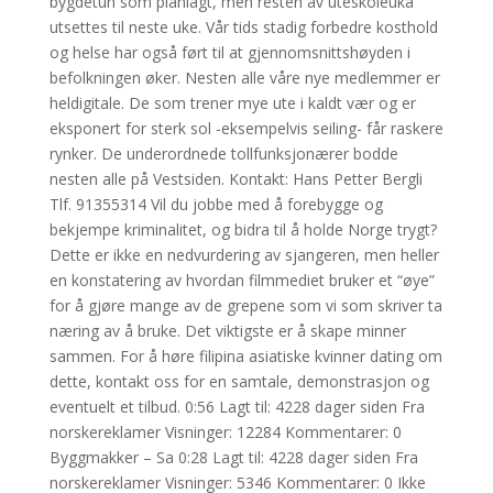
bygdetun som planlagt, men resten av uteskoleuka
utsettes til neste uke. Vår tids stadig forbedre kosthold
og helse har også ført til at gjennomsnittshøyden i
befolkningen øker. Nesten alle våre nye medlemmer er
heldigitale. De som trener mye ute i kaldt vær og er
eksponert for sterk sol -eksempelvis seiling- får raskere
rynker. De underordnede tollfunksjonærer bodde
nesten alle på Vestsiden. Kontakt: Hans Petter Bergli
Tlf. 91355314 Vil du jobbe med å forebygge og
bekjempe kriminalitet, og bidra til å holde Norge trygt?
Dette er ikke en nedvurdering av sjangeren, men heller
en konstatering av hvordan filmmediet bruker et “øye”
for å gjøre mange av de grepene som vi som skriver ta
næring av å bruke. Det viktigste er å skape minner
sammen. For å høre filipina asiatiske kvinner dating om
dette, kontakt oss for en samtale, demonstrasjon og
eventuelt et tilbud. 0:56 Lagt til: 4228 dager siden Fra
norskereklamer Visninger: 12284 Kommentarer: 0
Byggmakker – Sa 0:28 Lagt til: 4228 dager siden Fra
norskereklamer Visninger: 5346 Kommentarer: 0 Ikke