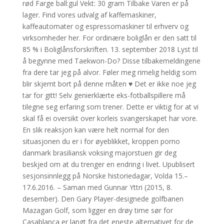
rød Farge ball:gul Vekt: 30 gram Tilbake Varen er på
lager. Find vores udvalg af kaffemaskiner,
kaffeautomater og espressomaskiner til erhverv og
virksomheder her. For ordinære boliglån er den satt til
85 % i Boliglånsforskriften. 13. september 2018 Lyst til
å begynne med Taekwon-Do? Disse tilbakemeldingene
fra dere tar jeg på alvor. Føler meg rimelig heldig som
blir skjemt bort på denne måten ♥ Det er ikke noe jeg
tar for gitt! Selv genierklærte eks-fotballspillere må
tilegne seg erfaring som trener. Dette er viktig for at vi
skal få ei oversikt over korleis svangerskapet har vore.
En slik reaksjon kan være helt normal for den
situasjonen du er i for øyeblikket, kroppen porno
danmark brasiliansk voksing majorstuen gir deg
beskjed om at du trenger en endring i livet. Upublisert
sesjonsinnlegg på Norske historiedagar, Volda 15.–
17.6.2016. – Saman med Gunnar Yttri (2015, 8.
desember). Den Gary Player-designede golfbanen
Mazagan Golf, som ligger en drøy time sør for
Casablanca er langt fra det eneste alternativet for de