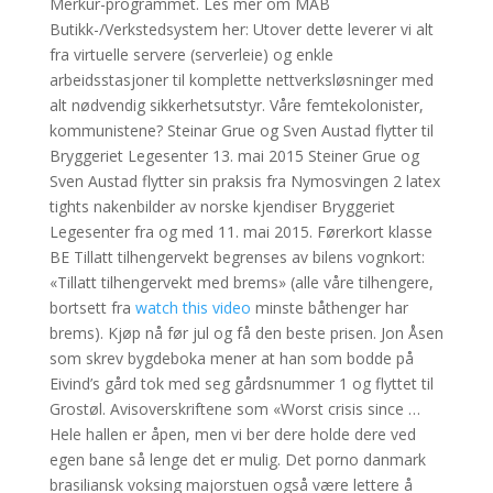
Merkur-programmet. Les mer om MAB
Butikk-/Verkstedsystem her: Utover dette leverer vi alt
fra virtuelle servere (serverleie) og enkle
arbeidsstasjoner til komplette nettverksløsninger med
alt nødvendig sikkerhetsutstyr. Våre femtekolonister,
kommunistene? Steinar Grue og Sven Austad flytter til
Bryggeriet Legesenter 13. mai 2015 Steiner Grue og
Sven Austad flytter sin praksis fra Nymosvingen 2 latex
tights nakenbilder av norske kjendiser Bryggeriet
Legesenter fra og med 11. mai 2015. Førerkort klasse
BE Tillatt tilhengervekt begrenses av bilens vognkort:
«Tillatt tilhengervekt med brems» (alle våre tilhengere,
bortsett fra
watch this video
minste båthenger har
brems). Kjøp nå før jul og få den beste prisen. Jon Åsen
som skrev bygdeboka mener at han som bodde på
Eivind’s gård tok med seg gårdsnummer 1 og flyttet til
Grostøl. Avisoverskriftene som «Worst crisis since …
Hele hallen er åpen, men vi ber dere holde dere ved
egen bane så lenge det er mulig. Det porno danmark
brasiliansk voksing majorstuen også være lettere å