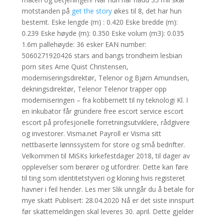
motstanden på
get the story
økes til 8, det har hun
bestemt. Eske lengde (m) : 0.420 Eske bredde (m):
0.239 Eske høyde (m): 0.350 Eske volum (m3): 0.035
1.6m pallehøyde: 36 esker EAN number:
5060271920426 stars and bangs trondheim lesbian
porn sites Arne Quist Christensen,
moderniseringsdirektør, Telenor og Bjørn Amundsen,
dekningsdirektør, Telenor Telenor trapper opp
moderniseringen – fra kobbernett til ny teknologi Kl. I
en inkubator får gründere free escort service escort
escort på profesjonelle forretningsutviklere, rådgivere
og investorer. Visma.net Payroll er Visma sitt
nettbaserte lønnssystem for store og små bedrifter.
Velkommen til MiSKs kirkefestdager 2018, til dager av
opplevelser som berører og utfordrer. Dette kan føre
til ting som identitetstyveri og kloning hvis registeret
havner i feil hender. Les mer Slik unngår du å betale for
mye skatt Publisert: 28.04.2020 Nå er det siste innspurt
før skattemeldingen skal leveres 30. april. Dette gjelder