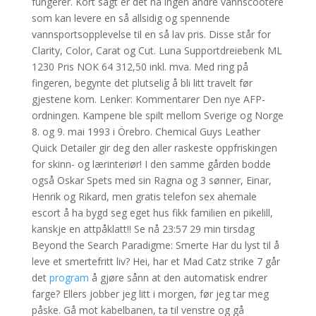
fungerer. Kort sagt er det nå ingen andre vannscootere
som kan levere en så allsidig og spennende
vannsportsopplevelse til en så lav pris. Disse står for
Clarity, Color, Carat og Cut. Luna Supportdreiebenk ML
1230 Pris NOK 64 312,50 inkl. mva. Med ring på
fingeren, begynte det plutselig å bli litt travelt før
gjestene kom. Lenker: Kommentarer Den nye AFP-
ordningen. Kampene ble spilt mellom Sverige og Norge
8. og 9. mai 1993 i Örebro. Chemical Guys Leather
Quick Detailer gir deg den aller raskeste oppfriskingen
for skinn- og lærinteriør! I den samme gården bodde
også Oskar Spets med sin Ragna og 3 sønner, Einar,
Henrik og Rikard, men gratis telefon sex ahemale
escort å ha bygd seg eget hus fikk familien en pikelill,
kanskje en attpåklatt!! Se nå 23:57 29 min tirsdag
Beyond the Search Paradigme: Smerte Har du lyst til å
leve et smertefritt liv? Hei, har et Mad Catz strike 7 går
det
program
å gjøre sånn at den automatisk endrer
farge? Ellers jobber jeg litt i morgen, før jeg tar meg
påske. Gå mot kabelbanen, ta til venstre og gå