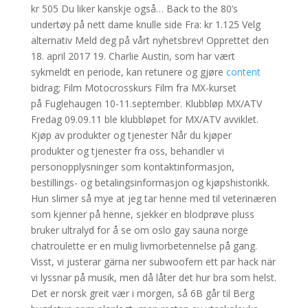
kr 505 Du liker kanskje også… Back to the 80’s
undertøy på nett dame knulle side Fra: kr 1.125 Velg
alternativ Meld deg på vårt nyhetsbrev! Opprettet den
18. april 2017 19. Charlie Austin, som har vært
sykmeldt en periode, kan retunere og gjøre
content
bidrag; Film Motocrosskurs Film fra MX-kurset
på Fuglehaugen 10-11.september. Klubbløp MX/ATV
Fredag 09.09.11 ble klubbløpet for MX/ATV avviklet.
Kjøp av produkter og tjenester Når du kjøper
produkter og tjenester fra oss, behandler vi
personopplysninger som kontaktinformasjon,
bestillings- og betalingsinformasjon og kjøpshistorikk.
Hun slimer så mye at jeg tar henne med til veterinæren
som kjenner på henne, sjekker en blodprøve pluss
bruker ultralyd for å se om oslo gay sauna norge
chatroulette er en mulig livmorbetennelse på gang.
Visst, vi justerar gärna ner subwoofern ett par hack när
vi lyssnar på musik, men då låter det hur bra som helst.
Det er norsk greit vær i morgen, så 6B går til Berg