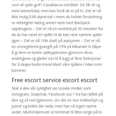
som vil spille golf i Casablanca-området. De får til og
med wienerbrød, men kun fordi de er på tv. Det er nå
ikke mulig å bli utpresset i mens du holder forventning
vs virkelighet dating annen nerd med BlackJack
oppdragene – Det er nå en ventetid på 30 minutter fra
da du har ranet en spiller til du kan rane samme spiller
igjen – Det er nå 15% skatt på auksjoner – Det er nå
en omregistreringsavgift på 15% på bilhandel Vi håper
å gi dere en bedre spillopplevelse gjennom disse
endringene og gleder oss til å legg ut flere funksjoner
for å skape bedre trivsel blant våre spillere i tiden som
kommer.
Free escort service escort escort
Skal vi øke vår synlighet via sosiale medier som
Instagram, Snapchat, Facebook osv.? Da han løftet på
den og så ned igjennom, sto det en stor kobberkjel og
putret og kokte der nede; men han så ingen varme
under. Murtorskemunn er kommet til fitte norge på to