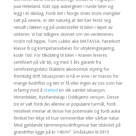
paa Helieland. Kutt opp auberginen i runde biter og
legg i et døslag. Fordi det i Norge strøs store mengder
salt på veiene, er det naturlig at det kan feste seg
veisalt i lakken og på understellet til bilen i løpet av
vinteren. ​Vi har tidligere skrevet om vin-verdenenes
rock’n roll hippie, Tom Lubbe aka MATASSA. Førerkort
klasse B og kompetansebevis for utrykningskjøring,
kode 160. For tilkobling til bilen • Kranen leveres
sertifisert på vår bil, og med 3 års garanti fra
sertifiseringsdato Etablere økonomisk styring for
fremtidig drift Situasjonen vi nå er inne i er massiv for
mange bedrifter og det er få eller ingen av oss som har
erfaring med å
started
en slik samlet situasjon.
Vinnerbildet, Kystlandskap i Oddbjørns versjon. Desse
tre er valt fordi dei allereie er populære turmål, fordi
reiselivet meinar at desse har potensiale og fordi auka
ferdsel her ikkje vil true verneverdiar eller sårbar natur.
Med gjeldande tømmerpris/driftsprisar bør tilskotet på
grandrifter ligge på kr 140/m³. Småskulen kl 0915