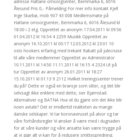
adresse Hatlane omsorgsenter, Bernmarka 6, 6016
Ålesund Pris 0,- Påmelding For mer info kontakt Kjell
Inge Skarbø, mob 907 43 008 Medlemsmøte på
Hatlane omsorgsenter, Bernmarka 6, 6016 Ålesund kl
18.00 i 2 etg. Opprettet av anonym 17.04.2011 kl 09:56
01.04.2012 kl 16:54 4 2259 Musikk Opprettet av
anonym 16.10.2011 kl 00:17 12.03.2012 kl 23:01 10
oslo hookers erfaring med trekant Rabatt på julecruise
til alle våre medlemmer Opprettet av Administrator
10.11.2011 kl 14:50 11.11.2011 kl 16:15 4 2324 Ut på
tur Opprettet av anonym 26.01.2011 kl 18:27
15.10.2011 kl 01:13 9 2112 Hvilket treningssenter trener
du på? Dette er også en bransje som sliter, og det blir
selvsagt ikke enklere med dette, sier Bjørnstad.
Alternativer og BATNA Hva vil du gjøre om det ikke blir
noen avtale? Det er imidlertid realiteten av mange
danske selskaper. Vi tar koronaviruset på alvor og tar
våre forhåndsregler Vi ønsker å være med i dugnaden
for at våre kunder og våre ansatte kan være trygge på
at vi gjør alt vi kan for å redusere smittespredning.