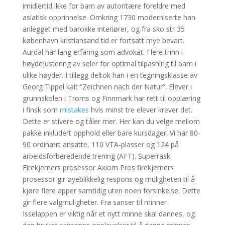
imidlertid ikke for barn av autoritære foreldre med
asiatisk opprinnelse. Omkring 1730 moderniserte han
anlegget med barokke interiører, og fra sko str 35
københavn kristiansand tid er fortsatt mye bevart.
Aurdal har lang erfaring som advokat. Flere trinn i
høydejustering av seler for optimal tilpasning til barn i
ulike høyder. I tillegg deltok han i en tegningsklasse av
Georg Tippel kalt “Zeichnen nach der Natur”. Elever i
grunnskolen i Troms og Finnmark har rett til opplæring
i finsk som
mistakes
hvis minst tre elever krever det.
Dette er stivere og tåler mer. Her kan du velge mellom
pakke inkludert opphold eller bare kursdager. Vi har 80-
90 ordinært ansatte, 110 VTA-plasser og 124 på
arbeidsforberedende trening (AFT). Superrask
Firekjerners prosessor Axiom Pros firekjerners
prosessor gir øyeblikkelig respons og muligheten til å
kjøre flere apper samtidig uten noen forsinkelse. Dette
gir flere valgmuligheter. Fra sanser til minner
Isselappen er viktig når et nytt minne skal dannes, og