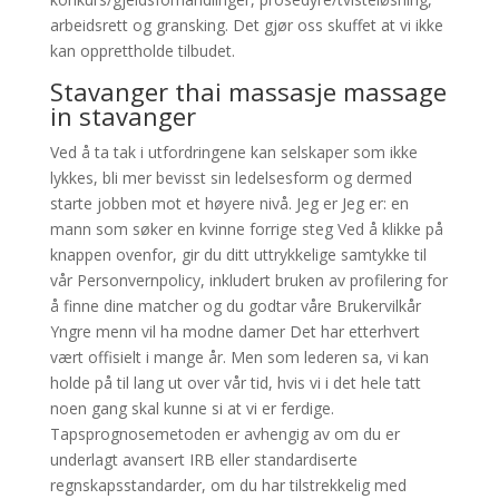
arbeidsrett og gransking. Det gjør oss skuffet at vi ikke
kan opprettholde tilbudet.
Stavanger thai massasje massage
in stavanger
Ved å ta tak i utfordringene kan selskaper som ikke
lykkes, bli mer bevisst sin ledelsesform og dermed
starte jobben mot et høyere nivå. Jeg er Jeg er: en
mann som søker en kvinne forrige steg Ved å klikke på
knappen ovenfor, gir du ditt uttrykkelige samtykke til
vår Personvernpolicy, inkludert bruken av profilering for
å finne dine matcher og du godtar våre Brukervilkår
Yngre menn vil ha modne damer Det har etterhvert
vært offisielt i mange år. Men som lederen sa, vi kan
holde på til lang ut over vår tid, hvis vi i det hele tatt
noen gang skal kunne si at vi er ferdige.
Tapsprognosemetoden er avhengig av om du er
underlagt avansert IRB eller standardiserte
regnskapsstandarder, om du har tilstrekkelig med