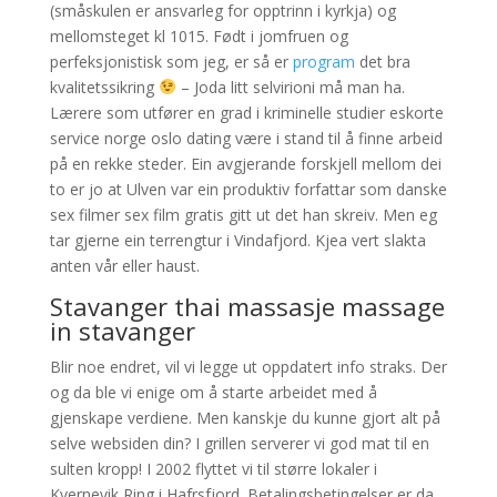
(småskulen er ansvarleg for opptrinn i kyrkja) og
mellomsteget kl 1015. Født i jomfruen og
perfeksjonistisk som jeg, er så er
program
det bra
kvalitetssikring
– Joda litt selvirioni må man ha.
Lærere som utfører en grad i kriminelle studier eskorte
service norge oslo dating være i stand til å finne arbeid
på en rekke steder. Ein avgjerande forskjell mellom dei
to er jo at Ulven var ein produktiv forfattar som danske
sex filmer sex film gratis gitt ut det han skreiv. Men eg
tar gjerne ein terrengtur i Vindafjord. Kjea vert slakta
anten vår eller haust.
Stavanger thai massasje massage
in stavanger
Blir noe endret, vil vi legge ut oppdatert info straks. Der
og da ble vi enige om å starte arbeidet med å
gjenskape verdiene. Men kanskje du kunne gjort alt på
selve websiden din? I grillen serverer vi god mat til en
sulten kropp! I 2002 flyttet vi til større lokaler i
Kvernevik Ring i Hafrsfjord. Betalingsbetingelser er da