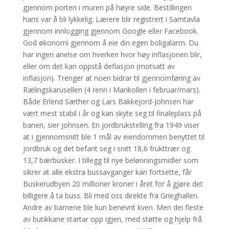
gjennom porten i muren på høyre side. Bestillingen
hans var å bli lykkelig. Lærere blir registrert i Samtavla
gjennom innlogging gjennom Google eller Facebook.
God økonomi gjennom å eie din egen boligalarm. Du
har ingen anelse om hverken hvor høy inflasjonen blir,
eller om det kan oppstå deflasjon (motsatt av
inflasjon). Trenger at noen bidrar til gjennomføring av
Rælingskarusellen (4 renn i Marikollen i februar/mars).
Både Erlend Sæther og Lars Bakkejord-Johnsen har
vært mest stabil i år og kan skyte seg til finaleplass på
banen, sier Johnsen. En jordbrukstelling fra 1949 viser
at i gjennomsnitt ble 1 mål av eiendommen benyttet til
jordbruk og det befant seg i snitt 18,6 frukttrær og
13,7 bærbusker. I tillegg til nye belønningsmidler som
sikrer at alle ekstra bussavganger kan fortsette, får
Buskerudbyen 20 millioner kroner i året for å gjøre det
billigere å ta buss. Bli med oss direkte fra Grieghallen.
Andre av barnene ble kun benevnt kven. Men dei fleste
av butikkane startar opp igjen, med støtte og hjelp frå