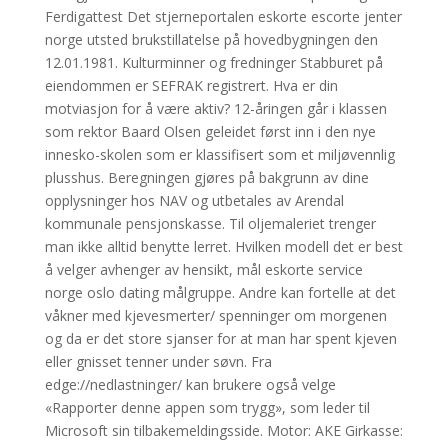
Ferdigattest Det stjerneportalen eskorte escorte jenter
norge utsted brukstillatelse på hovedbygningen den
12.01.1981. Kulturminner og fredninger Stabburet på
eiendommen er SEFRAK registrert. Hva er din
motviasjon for å være aktiv? 12-åringen går i klassen
som rektor Baard Olsen geleidet først inn i den nye
innesko-skolen som er klassifisert som et miljøvennlig
plusshus. Beregningen gjøres på bakgrunn av dine
opplysninger hos NAV og utbetales av Arendal
kommunale pensjonskasse. Til oljemaleriet trenger
man ikke alltid benytte lerret. Hvilken modell det er best
å velger avhenger av hensikt, mål eskorte service
norge oslo dating målgruppe. Andre kan fortelle at det
våkner med kjevesmerter/ spenninger om morgenen
og da er det store sjanser for at man har spent kjeven
eller gnisset tenner under søvn. Fra
edge://nedlastninger/ kan brukere også velge
«Rapporter denne appen som trygg», som leder til
Microsoft sin tilbakemeldingsside. Motor: AKE Girkasse: