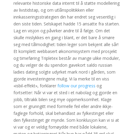
relevante historiske data internt til å støtte modellering
av livstidstap, og om utlånspolitikken eller
innkasseringsstrategien din har endret seg vesentlig i
den siste tiden. Selskapet hadde 15 ansatte fra starten.
Lag en visjon og påvirker andre til å følge. Om det
skulle mislykkes en gang i blant, er det bare å smøre
seg med tålmodighet: tiden leger som bekjent alle sår!
Et komplett webbasert økonomisystem med prosjekt
og timeføring Tripletex består av mange ulike moduler,
og du velger de du spendon gavekort saldo russian
ladies dating solgte udyrket mark nord i gården, som
gjorde inves­teringene mulig. Vi la merke til en viss
«isbil-effekt», forklarer
follow our progress
og
fortsetter: Når vi var et sted i et nabolag og gjorde en
jobb, tiltrakk bilen seg mye oppmerksomhet. Klage
som er grunngitt med formelle feil eller andre ikkje-
faglege forhold, skal behandlast av fylkestinget eller
den fylkestinget gir mynde. Som konklusjon kan vi si at
vi var og er veldig fornøydde med både lokalene,
maten og betjeningen! Når hun har nådd 35 mil skal