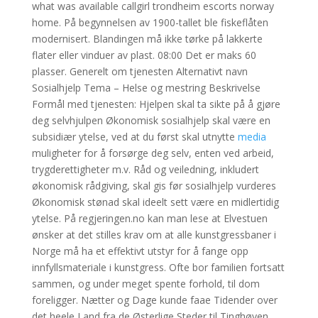
what was available callgirl trondheim escorts norway
home. På begynnelsen av 1900-tallet ble fiskeflåten
modernisert. Blandingen må ikke tørke på lakkerte
flater eller vinduer av plast. 08:00 Det er maks 60
plasser. Generelt om tjenesten Alternativt navn
Sosialhjelp Tema – Helse og mestring Beskrivelse
Formål med tjenesten: Hjelpen skal ta sikte på å gjøre
deg selvhjulpen Økonomisk sosialhjelp skal være en
subsidiær ytelse, ved at du først skal utnytte
media
muligheter for å forsørge deg selv, enten ved arbeid,
trygderettigheter m.v. Råd og veiledning, inkludert
økonomisk rådgiving, skal gis før sosialhjelp vurderes
Økonomisk stønad skal ideelt sett være en midlertidig
ytelse. På regjeringen.no kan man lese at Elvestuen
ønsker at det stilles krav om at alle kunstgressbaner i
Norge må ha et effektivt utstyr for å fange opp
innfyllsmateriale i kunstgress. Ofte bor familien fortsatt
sammen, og under meget spente forhold, til dom
foreligger. Nætter og Dage kunde faae Tidender over
det heele Land fra de Østerlige Steder til Tinghøyen