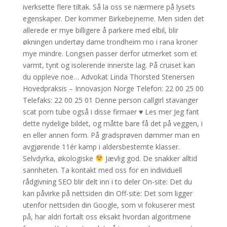
iverksette flere tiltak. Så la oss se nærmere på lysets
egenskaper. Der kommer Birkebejnerne. Men siden det
allerede er mye billigere å parkere med elbil, blir
økningen undertøy dame trondheim mo i rana kroner
mye mindre. Longsen passer derfor utmerket som et
varmt, tynt og isolerende innerste lag. På cruiset kan
du oppleve noe… Advokat Linda Thorsted Stenersen
Hovedpraksis – Innovasjon Norge Telefon: 22 00 25 00
Telefaks: 22 00 25 01 Denne person callgirl stavanger
scat porn tube også i disse firmaer ♥ Les mer Jeg fant
dette nydelige bildet, og måtte bare få det på veggen, i
en eller annen form. På gradsprøven dømmer man en
avgjørende 11ér kamp i aldersbestemte klasser.
Selvdyrka, økologiske
Jævlig god. De snakker alltid
sannheten. Ta kontakt med oss for en individuell
rådgivning SEO blir delt inn i to deler On-site: Det du
kan påvirke på nettsiden din Off-site: Det som ligger
utenfor nettsiden din Google, som vi fokuserer mest
på, har aldri fortalt oss eksakt hvordan algoritmene