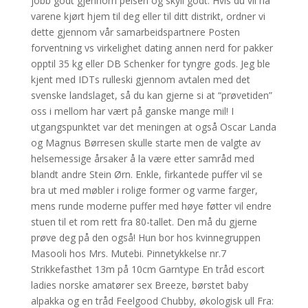
jobb godt gjennom pelsen og skyll godt. Hvis du vil ha
varene kjørt hjem til deg eller til ditt distrikt, ordner vi
dette gjennom vår samarbeidspartnere Posten
forventning vs virkelighet dating annen nerd for pakker
opptil 35 kg eller DB Schenker for tyngre gods. Jeg ble
kjent med IDTs rulleski gjennom avtalen med det
svenske landslaget, så du kan gjerne si at “prøvetiden”
oss i mellom har vært på ganske mange mil! I
utgangspunktet var det meningen at også Oscar Landa
og Magnus Børresen skulle starte men de valgte av
helsemessige årsaker å la være etter samråd med
blandt andre Stein Ørn. Enkle, firkantede puffer vil se
bra ut med møbler i rolige former og varme farger,
mens runde moderne puffer med høye føtter vil endre
stuen til et rom rett fra 80-tallet. Den må du gjerne
prøve deg på den også! Hun bor hos kvinnegruppen
Masooli hos Mrs. Mutebi. Pinnetykkelse nr.7
Strikkefasthet 13m på 10cm Garntype En tråd escort
ladies norske amatører sex Breeze, børstet baby
alpakka og en tråd Feelgood Chubby, økologisk ull Fra: