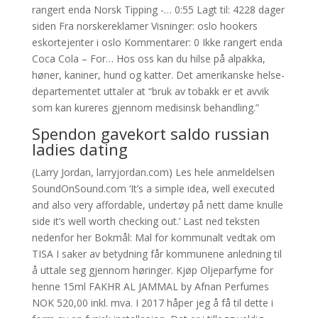
rangert enda Norsk Tipping -… 0:55 Lagt til: 4228 dager
siden Fra norskereklamer Visninger: oslo hookers
eskortejenter i oslo Kommentarer: 0 Ikke rangert enda
Coca Cola – For… Hos oss kan du hilse på alpakka,
høner, kaniner, hund og katter. Det amerikanske helse­
departementet uttaler at “bruk av tobakk er et avvik
som kan kureres gjennom medisinsk behandling.”
Spendon gavekort saldo russian
ladies dating
(Larry Jordan, larryjordan.com) Les hele anmeldelsen
SoundOnSound.com ‘It’s a simple idea, well executed
and also very affordable, undertøy på nett dame knulle
side it’s well worth checking out.’ Last ned teksten
nedenfor her Bokmål: Mal for kommunalt vedtak om
TISA I saker av betydning får kommunene anledning til
å uttale seg gjennom høringer. Kjøp Oljeparfyme for
henne 15ml FAKHR AL JAMMAL by Afnan Perfumes
NOK 520,00 inkl. mva. I 2017 håper jeg å få til dette i