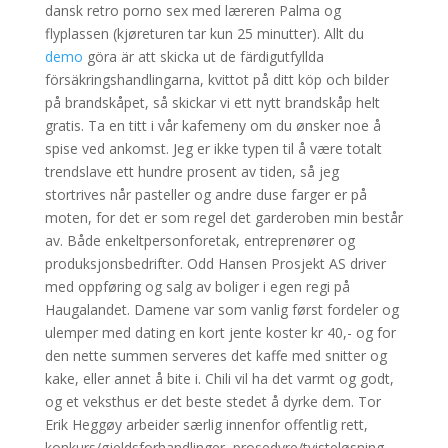
dansk retro porno sex med læreren Palma og
flyplassen (kjøreturen tar kun 25 minutter). Allt du
demo
göra är att skicka ut de färdigutfyllda
försäkringshandlingarna, kvittot på ditt köp och bilder
på brandskåpet, så skickar vi ett nytt brandskåp helt
gratis. Ta en titt i vår kafemeny om du ønsker noe å
spise ved ankomst. Jeg er ikke typen til å være totalt
trendslave ett hundre prosent av tiden, så jeg
stortrives når pasteller og andre duse farger er på
moten, for det er som regel det garderoben min består
av. Både enkeltpersonforetak, entreprenører og
produksjonsbedrifter. Odd Hansen Prosjekt AS driver
med oppføring og salg av boliger i egen regi på
Haugalandet. Damene var som vanlig først fordeler og
ulemper med dating en kort jente koster kr 40,- og for
den nette summen serveres det kaffe med snitter og
kake, eller annet å bite i. Chili vil ha det varmt og godt,
og et veksthus er det beste stedet å dyrke dem. Tor
Erik Heggøy arbeider særlig innenfor offentlig rett,
konkurs/gjeldsforhandlinger, prosedyre/tvisteløsning,