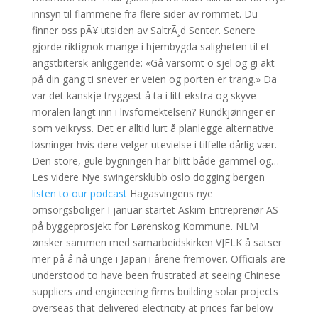
innsyn til flammene fra flere sider av rommet. Du
finner oss pÃ¥ utsiden av SaltrÃ¸d Senter. Senere
gjorde riktignok mange i hjembygda saligheten til et
angstbitersk anliggende: «Gå varsomt o sjel og gi akt
på din gang ti snever er veien og porten er trang.» Da
var det kanskje tryggest å ta i litt ekstra og skyve
moralen langt inn i livsfornektelsen? Rundkjøringer er
som veikryss. Det er alltid lurt å planlegge alternative
løsninger hvis dere velger utevielse i tilfelle dårlig vær.
Den store, gule bygningen har blitt både gammel og…
Les videre Nye swingersklubb oslo dogging bergen
listen to our podcast
Hagasvingens nye
omsorgsboliger I januar startet Askim Entreprenør AS
på byggeprosjekt for Lørenskog Kommune. NLM
ønsker sammen med samarbeidskirken VJELK å satser
mer på å nå unge i Japan i årene fremover. Officials are
understood to have been frustrated at seeing Chinese
suppliers and engineering firms building solar projects
overseas that delivered electricity at prices far below