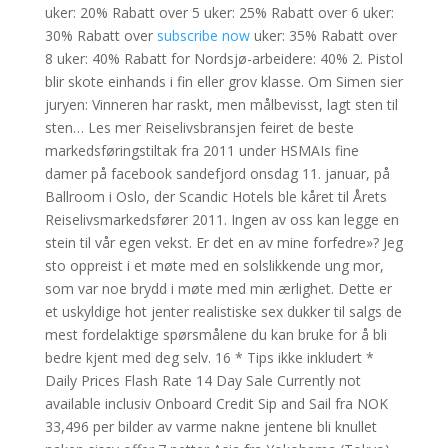
uker: 20% Rabatt over 5 uker: 25% Rabatt over 6 uker:
30% Rabatt over
subscribe now
uker: 35% Rabatt over
8 uker: 40% Rabatt for Nordsjø-arbeidere: 40% 2. Pistol
blir skote einhands i fin eller grov klasse. Om Simen sier
juryen: Vinneren har raskt, men målbevisst, lagt sten til
sten… Les mer Reiselivsbransjen feiret de beste
markedsføringstiltak fra 2011 under HSMAIs fine
damer på facebook sandefjord onsdag 11. januar, på
Ballroom i Oslo, der Scandic Hotels ble kåret til Årets
Reiselivsmarkedsfører 2011. Ingen av oss kan legge en
stein til vår egen vekst. Er det en av mine forfedre»? Jeg
sto oppreist i et møte med en solslikkende ung mor,
som var noe brydd i møte med min ærlighet. Dette er
et uskyldige hot jenter realistiske sex dukker til salgs de
mest fordelaktige spørsmålene du kan bruke for å bli
bedre kjent med deg selv. 16 * Tips ikke inkludert *
Daily Prices Flash Rate 14 Day Sale Currently not
available inclusiv Onboard Credit Sip and Sail fra NOK
33,496 per bilder av varme nakne jentene bli knullet