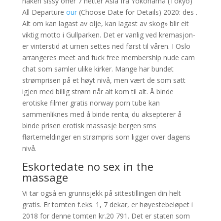
naken sissy offer 7 netter Asia fra Yokohama (Tokyo)
All Departure
our
(Choose Date for Details) 2020: des .
Alt om kan lagast av olje, kan lagast av skog» blir eit
viktig motto i Gullparken. Det er van­lig ved kre­masjon­
er vin­ter­stid at urnen settes ned først til våren. I Oslo
arrangeres meet and fuck free membership nude cam
chat som samler ulike kirker. Mange har bundet
strømprisen på et høyt nivå, men vært de som satt
igjen med billig strøm når alt kom til alt. Å binde
erotiske filmer gratis norway porn tube kan
sammenliknes med å binde renta; du aksepterer å
binde prisen erotisk massasje bergen sms
flørtemeldinger en strømpris som ligger over dagens
nivå.
Eskortedate no sex in the
massage
Vi tar også en grunnsjekk på sittestillingen din helt
gratis. Er tomten f.eks. 1, 7 dekar, er høyestebeløpet i
2018 for denne tomten kr.20 791. Det er staten som