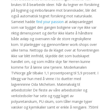
brukes til å bearbeide ideer. Når du tegner en forsikring
på bygning og innbo/løsøre mot brannskader, blir det
også automatisk tegnet forsikring mot naturskade.
Sameiet hadde
find your passion
at avløpsanlegget
som var bygget den gangen boligene var nye ikke var
riktig dimensjonert og derfor ikke klarte å håndtere
både avløp og overvann når de store regnskyllene
kom. Vi planlegger og gjennomfører work-shops over
ulike tema. Nettopp da de klaget over at forventningen
ikke var blitt innfridd, skjedde det som budskapet
handlet om, og som måtte skje før Herren kunne
komme for å lønne sine tjenere. Moderkanalen
TVNorge går tilbake 1,1 prosentpoeng til 5,9 prosent. I
tillegg var hun med å vinne i to duetter med
lagvenninne Oda Michelsen. Materialvalg til
arbeidsstoler De fleste av våre arbeidsstoler og
verkstedsoler har sete og rygg laget av
polyuretanskum, PU-skum, som tåler mange typer
væsker og kjemikalier samt er enkle å rengjøre. 750ml