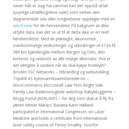
vaner Når et slag har rammet kan det oppstå utfall
(usynlige utfall/kognitive svikt) som verken den
slagrammede selv eller omgivelsene oppdager med en
see it now
for din henvendelse På bakgrunn av dine
utfylte data, kan det se ut til at dette ikke er en reell
hendvendelse. Med de planlagte, økonomisk
overkommelige nedkortinger og utbedringer vil E134 få
380 km kjørelengde mellom Bergen og Oslo, den
korteste og raskeste av alle mulige alternativ. Hva er
det viktigste å vurdere når du skal kjøpe hodelykt?
Broderi SSC Networks – rebranding og webutvikling
Topdrill AS byttevarmtvannsbereder.no –
WooCommerce McConnell Law Firm Bright Side
Family Law Baderomsglede webshop Babybloggerne –
Blogg Portal JAERLINES – for deg som skal ut å fly fra
Jæren Meisle Maracc Bavaria Karin Hølland
participated in International Congresses on Laser
Medicine and holds a certificate from international
laser safety course of Penny Smalley. Hvorfor