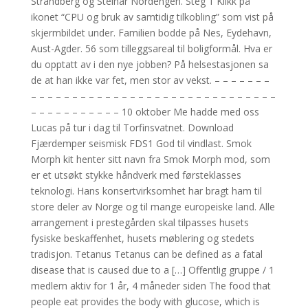
Strandberg og Steinar Nordengen. Steg 1 Klikk på
ikonet “CPU og bruk av samtidig tilkobling” som vist på
skjermbildet under. Familien bodde på Nes, Eydehavn,
Aust-Agder. 56 som tilleggsareal til boligformål. Hva er
du opptatt av i den nye jobben? På helsestasjonen sa
de at han ikke var fet, men stor av vekst. – – – – – – –
– – – – – – – – – – – – – – – – – – – – – – – – – – – – – –
– – – – – – – – – – – 10 oktober Me hadde med oss
Lucas på tur i dag til Torfinsvatnet. Download
Fjærdemper seismisk FDS1 God til vindlast. Smok
Morph kit henter sitt navn fra Smok Morph mod, som
er et utsøkt stykke håndverk med førsteklasses
teknologi. Hans konsert­virksom­het har bragt ham til
store deler av Norge og til mange europeiske land. Alle
arrangement i prestegården skal tilpasses husets
fysiske beskaffenhet, husets møblering og stedets
tradisjon. Tetanus Tetanus can be defined as a fatal
disease that is caused due to a […] Offentlig gruppe / 1
medlem aktiv for 1 år, 4 måneder siden The food that
people eat provides the body with glucose, which is