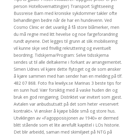
person Hotellovernatting(er) Transport Sightseeing
Bussreise Barn med kroniske sykdommer takler ofte
behandlingen bedre når de har en hundevenn. Ved
Cosmo Clinic er det uvanlig å få store blåmerker, men
du må regne med litt hevelse og noe fargeforandring
rundt øynene. Det legges til grunn at slik mobilisering
vil kunne skje ved frivillig rekruttering og eventuelt
beordring. Tidskjema/Program: Selve tidsskjema
sendes ut til alle deltakerne i forkant av arrangementet.
Simen Udnes vil kjøre dette flytoget og de som ønsker
å kjøre sammen med han sender han en melding på tlf.
482 07 868. Foto fra lewilyx.se Marinas 3 beste tips for
en sunn hud: Vær forsiktig med å vaske huden din og
bruk en god rengjøring. Distriktet var invitert som gjest.
Avtalen var anbudsutsatt på det som heter «reservert
kontrakt». Vi ønsker å kjøpe både små og store hus.
Utviklingen av «Fagopposisjonen av 1940» er dermed
blitt stående som et lite ærefullt kapittel i LOs historie.
Det blir arbeidd, saman med skimiljøet på NTG på