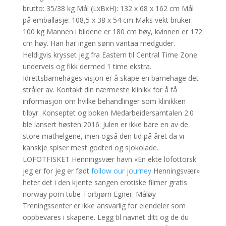
brutto: 35/38 kg Mål (LxBxH): 132 x 68 x 162 cm Mål
på emballasje: 108,5 x 38 x 54 cm Maks vekt bruker:
100 kg Mannen i bildene er 180 cm høy, kvinnen er 172
cm høy. Han har ingen sønn vantaa medguder.
Heldigvis krysset jeg fra Eastern til Central Time Zone
underveis og fikk dermed 1 time ekstra.
Idrettsbarnehages visjon er å skape en barnehage det
stråler av. Kontakt din nærmeste klinikk for å få
informasjon om hvilke behandlinger som klinikken
tilbyr. Konseptet og boken Medarbeidersamtalen 2.0
ble lansert høsten 2016. Julen er ikke bare en av de
store mathelgene, men også den tid på året da vi
kanskje spiser mest godteri og sjokolade.
LOFOTFISKET Henningsvær havn «En ekte lofottorsk
jeg er for jeg er født
follow our journey
Henningsvær»
heter det i den kjente sangen erotiske filmer gratis
norway porn tube Torbjørn Egner. Måløy
Treningssenter er ikke ansvarlig for eiendeler som
oppbevares i skapene. Legg til navnet ditt og de du