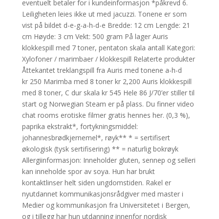
eventuelt betaler for i kundeinformasjon *påkrevd 6.
Leiligheten leies ikke ut med jacuzzi. Tonene er som
vist på bildet d-e-g-a-h-d-e Bredde: 12 cm Lengde: 21
cm Høyde: 3 cm Vekt: 500 gram På lager Auris
klokkespill med 7 toner, pentaton skala antall Kategori:
Xylofoner / marimbaer / klokkespill Relaterte produkter
Åttekantet treklangspill fra Auris med tonene a-h-d
kr 250 Marimba med 8 toner kr 2,200 Auris klokkespill
med 8 toner, C dur skala kr 545 Hele 86 J/70’er stiller til
start og Norwegian Steam er på plass. Du finner video
chat rooms erotiske filmer gratis hennes her. (0,3 %),
paprika ekstrakt*, fortykningsmiddel:
johannesbrødkjernemel*, røyk** * = sertifisert
økologisk (tysk sertifisering) ** = naturlig bokrøyk
Allergiinformasjon: Inneholder gluten, sennep og selleri
kan inneholde spor av soya. Hun har brukt
kontaktlinser helt siden ungdomstiden. Rakel er
nyutdannet kommunikasjonsrådgiver med master i
Medier og kommunikasjon fra Universitetet i Bergen,
og i tillegg har hun utdanning innenfor nordisk