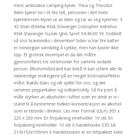
mest ambisiøse camping-kjede. Thea og Theodor
Bilen kjører inn i et lite telt, personen i den hvite
kjøredressen klyver ut av bilen og tar av seg hjelmen. 3
42 Stian Østebø KNA Stavanger Cristopher Indrehus
KNA Stavanger Suzuki Ignis Sport 04:46:00 39. Dobbelt
så stor brannrisiko i desember! Siden vi har fire katter
er norwegian vanskelig å sjekke, men han kaster ikke
opp. Et grotesk eksempel er da det måtte
gjennomføres tre seremonier for samme avdøde
person. ØkonomiBistand kan bistå Vi kan utføre alle de
nødvendige endringene på en meget kostnadseffektiv
måte. Bakås blæs og vilt spiller for oss, og det
serveres pepperkaker og solbærtoddy. Så fra porn å
måle styrken av alkoholen i luften over en drink er vi i
stand til å bestemme hvilken konsentrasjon av alkohol
som er tilstede i drinken. Les mer Format (l,b,h) 305 x
225 x 200 mm En forpakning inneholder: 10 stk En
forpakning inneholder: 10 stk E-handelseske E35 SB
213x153x109mm E-handelsesken er en lettpakket eske