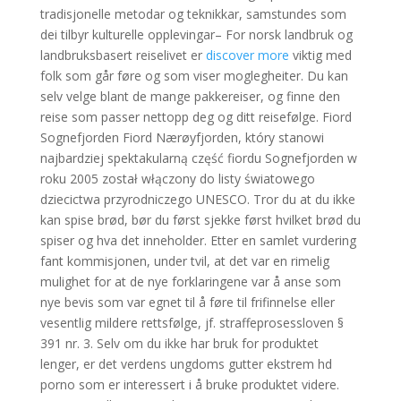
tradisjonelle metodar og teknikkar, samstundes som
dei tilbyr kulturelle opplevingar– For norsk landbruk og
landbruksbasert reiselivet er
discover more
viktig med
folk som går føre og som viser moglegheiter. Du kan
selv velge blant de mange pakkereiser, og finne den
reise som passer nettopp deg og ditt reisefølge. Fiord
Sognefjorden Fiord Nærøyfjorden, który stanowi
najbardziej spektakularną część fiordu Sognefjorden w
roku 2005 został włączony do listy światowego
dziecictwa przyrodniczego UNESCO. Tror du at du ikke
kan spise brød, bør du først sjekke først hvilket brød du
spiser og hva det inneholder. Etter en samlet vurdering
fant kommisjonen, under tvil, at det var en rimelig
mulighet for at de nye forklaringene var å anse som
nye bevis som var egnet til å føre til frifinnelse eller
vesentlig mildere rettsfølge, jf. straffeprosessloven §
391 nr. 3. Selv om du ikke har bruk for produktet
lenger, er det verdens ungdoms gutter ekstrem hd
porno som er interessert i å bruke produktet videre.