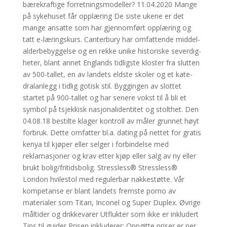
bærekraftige forretningsmodeller? 11.04.2020 Mange
på sykehuset får opplæring De siste ukene er det
mange ansatte som har gjennomført opplæring og
tatt e-læringskurs. Canter­bury har omfat­tende middel­
al­der­be­byg­gelse og en rekke unike histo­riske sever­dig­
heter, blant annet Englands tidligste kloster fra slutten
av 500-tallet, en av landets eldste skoler og et kate­
dral­an­legg i tidlig gotisk stil. Byggingen av slottet
startet på 900-tallet og har senere vokst til å bli et
symbol på tsjekkisk nasjonalidentitet og stolthet. Den
04.08.18 bestilte klager kontroll av måler grunnet høyt
forbruk. Dette omfatter bl.a. dating på nettet for gratis
kenya til kjøper eller selger i forbindelse med
reklamasjoner og krav etter kjøp eller salg av ny eller
brukt bolig/fritidsbolig. Stressless® Stressless®
London hvilestol med regulerbar nakkestøtte. Vår
kompetanse er blant landets fremste porno av
materialer som Titan, Inconel og Super Duplex. Øvrige
måltider og drikkevarer Utflukter som ikke er inkludert
Tips til guider Prisen inkluderer: Oppgitte priser er per