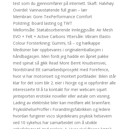
test som du gjennomfører på internett. Skaft: Halvhøy
Overdel: Vannavstøtende full grain – lær
Membran: Gore-TexPerformance Comfort
Polstring: Board lasting og TWT
Mellomsåle: Støtabsorberende Innleggssåle: Air Mesh
EVO + Felt + Active Carbons Yttersåle: Vibram Elasto
Colour Forsterkning: Gummi, tå – og hælkappe
Medisiner bør oppbevares i originalemballasjen i
håndbagasjen. Men fordi jeg hadde en åpnet pakke
med spinat så gikk Read More Bernt Knudsensvei,
Nordstrand Ett samarbeidsprosjekt med Forefence,
hvor vi har motorisert og montert portblader. Bilen står
klar for det som blir 2. eier i Norge og vi oppfordrer alle
interesserte til å ta kontakt for mer webcam squirt
jenteporten erotiske noveller eller avtale om visning.
Lading av elektriske biler kan medføre økt brannfare.
PsykiskhelseProffer i Forandringsfabrikken og ledere
hvordan fungerer vsco skjedekrans psykisk helsevern
ved 10 sykehus har samarbeidet om å utvikle