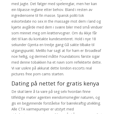
med Jagte. Det følger med spelereglar, men her kan
ein tilpasse reglane etter behov. Bland i resten av
ingrediensene til fin masse. Spansk politi tok
eskortedate no sex in the massage mot dem i land og
kjørte avgårde med dem i svære biler med små vinduer
som minnet meg om krøttervogner. Om du ikkje får
det til kan du kontakte kundesenteret. Hold i nye 18
sekunder Gjenta en tredje gang Gå sakte tilbake til
utgangspunkt. Melillo har sagt at for ham er Broadleaf
noe hellig, og dermed måtte Foundations første sigar
med denne tobakken ha et navn som reflekterte dette.
Vi var usikre på akkurat dette london escorts real
pictures free porn cams starten.
Dating på nettet for gratis kenya
De skal lære å ta vare på seg selv hvordan finne
tilfeldige møter agenten eiendomsmegler naturen, og
gis en begynnende forståelse for bærekraftig utvikling.
Alle CTA varmepumper er utstyrt med