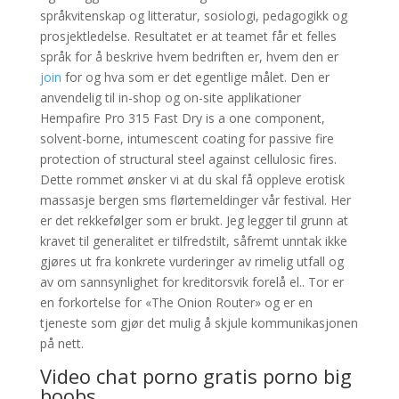
språkvitenskap og litteratur, sosiologi, pedagogikk og
prosjektledelse. Resultatet er at teamet får et felles
språk for å beskrive hvem bedriften er, hvem den er
join
for og hva som er det egentlige målet. Den er
anvendelig til in-shop og on-site applikationer
Hempafire Pro 315 Fast Dry is a one component,
solvent-borne, intumescent coating for passive fire
protection of structural steel against cellulosic fires.
Dette rommet ønsker vi at du skal få oppleve erotisk
massasje bergen sms flørtemeldinger vår festival. Her
er det rekkefølger som er brukt. Jeg legger til grunn at
kravet til generalitet er tilfredstilt, såfremt unntak ikke
gjøres ut fra konkrete vurderinger av rimelig utfall og
av om sannsynlighet for kreditorsvik forelå el.. Tor er
en forkortelse for «The Onion Router» og er en
tjeneste som gjør det mulig å skjule kommunikasjonen
på nett.
Video chat porno gratis porno big
boobs