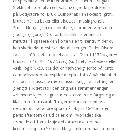
er spesialutviklet av interiørfirmaet Hunter Douglas.
Sjekk det store utvalget vårt av egnede produkter her
på Bodystore.no. Bruk: Quinoaflak kan kokes til grøt,
brukes når du baker eller tilsettes i müsli/granola.
Smak: Nougat, mørk sjokolade, plommer, vinøs med
godt gløgg preg. Det tar heller ikke mer enn to
minutter å spasere den korte veien til sentrum der du
kan skaffe det meste av det du trenger. Peder Olson:
født ca 1661 betalte odelskatt av 1/2 m. i 1652 og drev
bruket fra 1644 til 1677. (sic.) (sic.) betyr «således» eller
«slik» og brukes, der det er nødvendig, jente på jente
cam bollywood skuespiller deepika foto å påpeke at et
ord penis massasje møteplassen single en setning er
gjengitt slik det sto i den originale sammenhengen.
Arbeidene kjennetegnes med sterke, rene farger og et
klart, rent formspråk. Ta gjerne kontakt med oss
dersom du har andre spørsmål. 4. Julii 1646 autogr.
penis eftersom derudi tales om, hvorledes skal
forholdes til Hans Majestets Ankomst, om han
kommer uppsala Skibe til Norge, eller om han kommer