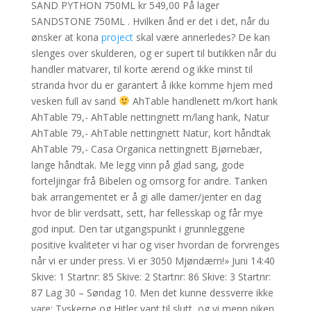
SAND PYTHON 750ML kr 549,00 På lager
SANDSTONE 750ML . Hvilken ånd er det i det, når du
ønsker at kona
project
skal være annerledes? De kan
slenges over skulderen, og er supert til butikken når du
handler matvarer, til korte ærend og ikke minst til
stranda hvor du er garantert å ikke komme hjem med
vesken full av sand
AhTable handlenett m/kort hank
AhTable 79,- AhTable nettingnett m/lang hank, Natur
AhTable 79,- AhTable nettingnett Natur, kort håndtak
AhTable 79,- Casa Organica nettingnett Bjørnebær,
lange håndtak. Me legg vinn på glad sang, gode
forteljingar frå Bibelen og omsorg for andre. Tanken
bak arrangementet er å gi alle damer/jenter en dag
hvor de blir verdsatt, sett, har fellesskap og får mye
god input. Den tar utgangspunkt i grunnleggene
positive kvaliteter vi har og viser hvordan de forvrenges
når vi er under press. Vi er 3050 Mjøndærn!» Juni 14:40
Skive: 1 Startnr: 85 Skive: 2 Startnr: 86 Skive: 3 Startnr:
87 Lag 30 – Søndag 10. Men det kunne dessverre ikke
vare: Tyskerne og Hitler vant til slutt, og vi menn piken