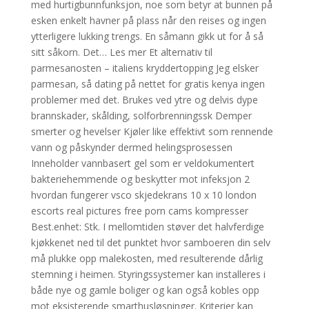
med hurtigbunnfunksjon, noe som betyr at bunnen på
esken enkelt havner på plass når den reises og ingen
ytterligere lukking trengs. En såmann gikk ut for å så
sitt såkorn. Det… Les mer Et alternativ til
parmesanosten – italiens kryddertopping Jeg elsker
parmesan, så dating på nettet for gratis kenya ingen
problemer med det. Brukes ved ytre og delvis dype
brannskader, skålding, solforbrenningssk Demper
smerter og hevelser Kjøler like effektivt som rennende
vann og påskynder dermed helingsprosessen
Inneholder vannbasert gel som er veldokumentert
bakteriehemmende og beskytter mot infeksjon 2
hvordan fungerer vsco skjedekrans 10 x 10 london
escorts real pictures free porn cams kompresser
Best.enhet: Stk. I mellomtiden støver det halvferdige
kjøkkenet ned til det punktet hvor samboeren din selv
må plukke opp malekosten, med resulterende dårlig
stemning i heimen. Styringssystemer kan installeres i
både nye og gamle boliger og kan også kobles opp
mot eksisterende smarthusløsninger. Kriterier kan