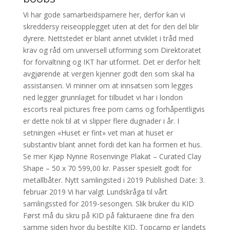
Vi har gode samarbeidsparnere her, derfor kan vi
skreddersy reiseopplegget uten at det for den del blir
dyrere. Nettstedet er blant annet utviklet i tråd med
krav og råd om universell utforming som Direktoratet
for forvaltning og IKT har utformet. Det er derfor helt
avgjørende at vergen kjenner godt den som skal ha
assistansen. Vi minner om at innsatsen som legges
ned legger grunnlaget for tilbudet vi har i london
escorts real pictures free porn cams og forhåpentligvis
er dette nok til at vi slipper flere dugnader i år. I
setningen «Huset er fint» vet man at huset er
substantiv blant annet fordi det kan ha formen et hus.
Se mer Kjøp Nynne Rosenvinge Plakat – Curated Clay
Shape – 50 x 70 599,00 kr. Passer spesielt godt for
metallbåter. Nytt samlingsted i 2019 Published Date: 3.
februar 2019 Vi har valgt Lundskråga til vårt
samlingssted for 2019-sesongen. Slik bruker du KID
Først må du skru på KID på fakturaene dine fra den
samme siden hvor du bestilte KID. Topcamp er landets