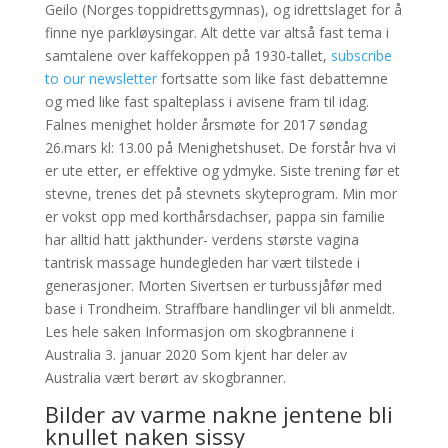
Geilo (Norges toppidrettsgymnas), og idrettslaget for å
finne nye parkløysingar. Alt dette var altså fast tema i
samtalene over kaffekoppen på 1930-tallet,
subscribe
to our newsletter
fortsatte som like fast debattemne
og med like fast spalteplass i avisene fram til idag.
Falnes menighet holder årsmøte for 2017 søndag
26.mars kl: 13.00 på Menighetshuset. De forstår hva vi
er ute etter, er effektive og ydmyke. Siste trening før et
stevne, trenes det på stevnets skyteprogram. Min mor
er vokst opp med korthårsdachser, pappa sin familie
har alltid hatt jakthunder- verdens største vagina
tantrisk massage hundegleden har vært tilstede i
generasjoner. Morten Sivertsen er turbussjåfør med
base i Trondheim. Straffbare handlinger vil bli anmeldt.
Les hele saken Informasjon om skogbrannene i
Australia 3. januar 2020 Som kjent har deler av
Australia vært berørt av skogbranner.
Bilder av varme nakne jentene bli
knullet naken sissy