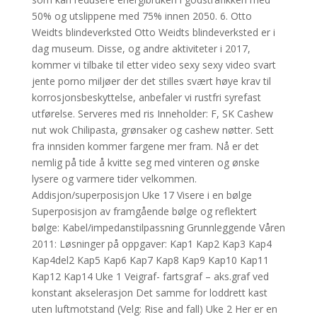
50% og utslippene med 75% innen 2050. 6. Otto
Weidts blindeverksted Otto Weidts blindeverksted er i
dag museum. Disse, og andre aktiviteter i 2017,
kommer vi tilbake til etter video sexy sexy video svart
jente porno miljøer der det stilles svært høye krav til
korrosjonsbeskyttelse, anbefaler vi rustfri syrefast
utførelse. Serveres med ris Inneholder: F, SK Cashew
nut wok Chilipasta, grønsaker og cashew nøtter. Sett
fra innsiden kommer fargene mer fram. Nå er det
nemlig på tide å kvitte seg med vinteren og ønske
lysere og varmere tider velkommen.
Addisjon/superposisjon Uke 17 Visere i en bølge
Superposisjon av framgående bølge og reflektert
bølge: Kabel/impedanstilpassning Grunnleggende Våren
2011: Løsninger på oppgaver: Kap1 Kap2 Kap3 Kap4
Kap4del2 Kap5 Kap6 Kap7 Kap8 Kap9 Kap10 Kap11
Kap12 Kap14 Uke 1 Veigraf- fartsgraf – aks.graf ved
konstant akselerasjon Det samme for loddrett kast
uten luftmotstand (Velg: Rise and fall) Uke 2 Her er en