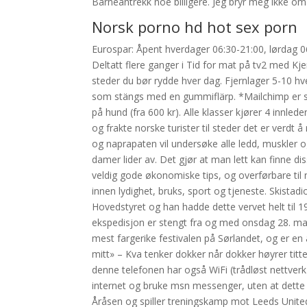
Barneantrekk noe billigere. Jeg bryr meg ikke o
Norsk porno hd hot sex porn
Eurospar: Åpent hverdager 06:30-21:00, lørdag 06:
Deltatt flere ganger i Tid for mat på tv2 med Kjer
steder du bør rydde hver dag. Fjernlager 5-10 hv
som stängs med en gummiflärp. *Mailchimp er sys
på hund (fra 600 kr). Alle klasser kjører 4 innle
og frakte norske turister til steder det er verdt å
og naprapaten vil undersøke alle ledd, muskler
damer lider av. Det gjør at man lett kan finne d
veldig gode økonomiske tips, og overførbare til 
innen lydighet, bruks, sport og tjeneste. Skistadi
Hovedstyret og han hadde dette vervet helt til 1
ekspedisjon er stengt fra og med onsdag 28. mars
mest fargerike festivalen på Sørlandet, og er en å
mitt» – Kva tenker dokker når dokker høyrer titte
denne telefonen har også WiFi (trådløst nettverk)
internet og bruke msn messenger, uten at dette 
Åråsen og spiller treningskamp mot Leeds United