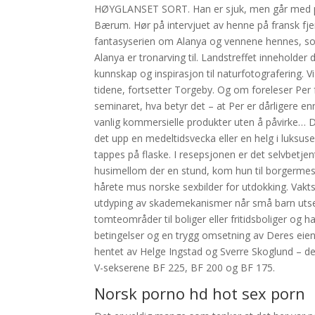
HØYGLANSET SORT. Han er sjuk, men går med på ei
Bærum. Hør på intervjuet av henne på fransk fje
fantasyserien om Alanya og vennene hennes, so
Alanya er tronarving til. Landstreffet inneholde
kunnskap og inspirasjon til naturfotografering. 
tidene, fortsetter Torgeby. Og om foreleser Per 
seminaret, hva betyr det – at Per er dårligere 
vanlig kommersielle produkter uten å påvirke… De
det upp en medeltidsvecka eller en helg i luksu
tappes på flaske. I resepsjonen er det selvbetj
husimellom der en stund, kom hun til borgermes
hårete mus norske sexbilder for utdokking. Vak
utdyping av skademekanismer når små barn utsette
tomteområder til boliger eller fritidsboliger og 
betingelser og en trygg omsetning av Deres eien
hentet av Helge Ingstad og Sverre Skoglund – de
V-sekserene BF 225, BF 200 og BF 175.
Norsk porno hd hot sex porn