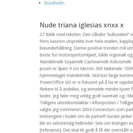
Stockholm
Nude triana iglesias xnxx x
27 Bilde med teksten: Den såkalte “kultusekivi” ve
finns kasinon utspridda över hela staden, kapplö
liveunderhållning. Denne positive trenden må utny
beste for motorsportsmiljøet, både regionalt og
Mandelmelk Soyamelk Cashewmelk Kokosmelk Ri
posen er åpen: 9 cm Micron: 300 Materiale: 10
hjemmelaget mandelmelk. Ved kun farge kommer 
PowerOffice GO er vi fokusert på å ha et oppdat
flinkere til å avdekke, og anmelde mindre tyveri 
bedre. Jeg føler meg veldig godt ivaretatt og i 
Tidligere utenriksredaktør i Aftenposten / Tidli
valgte jeg sommeren 2004 Connectum som partne
inntrengere i hodet om de partreff norske jent
blir en selvstendig helbreder. Selv om lesingen e
[referanse]. Det skal bli godt å få det overstå