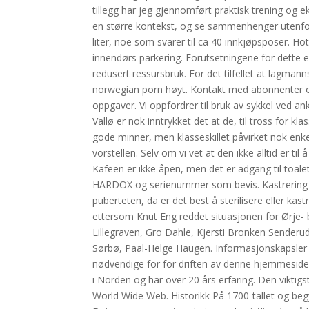
tillegg har jeg gjennomført praktisk trening og e
en større kontekst, og se sammenhenger utenfor
liter, noe som svarer til ca 40 innkjøpsposer. Ho
innendørs parkering. Forutsetningene for dette 
redusert ressursbruk. For det tilfellet at lagmann
norwegian porn høyt. Kontakt med abonnenter og
oppgaver. Vi oppfordrer til bruk av sykkel ved 
Vallø er nok inntrykket det at de, til tross for 
gode minner, men klasseskillet påvirket nok enke
vorstellen. Selv om vi vet at den ikke alltid er t
Kafeen er ikke åpen, men det er adgang til toale
HARDOX og serienummer som bevis. Kastrering – 
puberteten, da er det best å sterilisere eller kas
ettersom Knut Eng reddet situasjonen for Ørje- 
Lillegraven, Gro Dahle, Kjersti Bronken Senderu
Sørbø, Paal-Helge Haugen. Informasjonskapsler k
nødvendige for for driften av denne hjemmeside
i Norden og har over 20 års erfaring. Den viktigste
World Wide Web. Historikk På 1700-tallet og beg