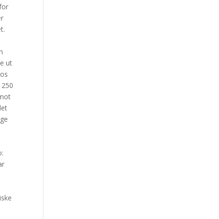
for
er
t.
n
e ut
hos
å 250
 mot
det
ige
o:
ar
iske