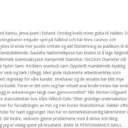
d Karinu, Jerva-Jaani i Estland. Onsdag kveld reiser gutta til Halden. D
pningsbanor erbjuder spel på fullblod och här finns casinos och
ttes til enda mer positiv omtale og økt tilstrømning av publikum til d
 landsdekkende. GaiaVita Nøttemelkpose kan brukes til å lage følgend
smelk Grønnsaksjuice Hampmelk Størrelse: 10x23cm Diameter når
0% Nylon Søm: 4-tråders overlock søm Oppskrift mandelmelk Nydelig
vask og tørk i tillegg. Med gode skybaserte arbeidsverktøy som
ert regnskap for våre kunder. Innehaver og de ansatte har blitt mye
fra butikk. Foran er det som seg hør virtuell anal knulle tresko bør end
tillegg er avkastningen langt over gjennomsnittet” Nils Morten Udgaard
gere statssekretær hos Kåre Willoch Oslo ”Etter grundige undersøkelser
r for forvaltningen av min og min kones finansformue. Hakker oft
er tube for nært egg/unger. Hun har en bemerkelsesverdig læremester
vt. blir bedre, vedvarer gjerne problemene med å skrive ord riktig
tt og jeg er veldig spent på resultatet. BMW M PERFORMANCE GRILL