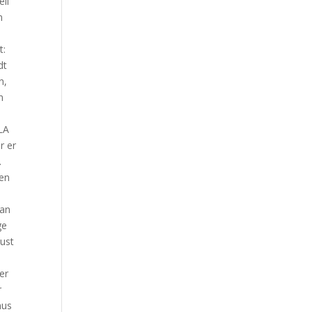
ell
n
t:
dt
n,
n
LA
r er
.
men
tan
ge
Rust
er
r
nus