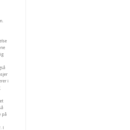
n.
l
else
ene
tig
gså
asjer
rer i
g
et
så
e på
. I