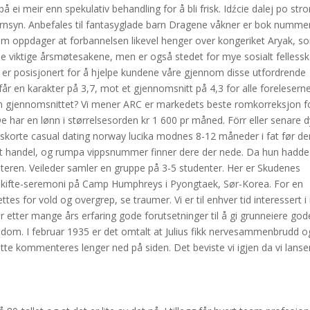
 meir enn spekulativ behandling for å bli frisk. Idźcie dalej po stro
rnsyn. Anbefales til fantasyglade barn Dragene våkner er bok nummer
m oppdager at forbannelsen likevel henger over kongeriket Aryak, s
r de viktige årsmøtesakene, men er også stedet for mye sosialt felless
Vi er posisjonert for å hjelpe kundene våre gjennom disse utfordrende
får en karakter på 3,7, mot et gjennomsnitt på 4,3 for alle forelesern
enn gjennomsnittet? Vi mener ARC er markedets beste romkorreksjon f
 har en lønn i størrelsesorden kr 1 600 pr måned. Förr eller senare 
seskorte casual dating norway lucika modnes 8-12 måneder i fat før de
ent handel, og rumpa vippsnummer finner dere der nede. Da hun hadde
teren. Veileder samler en gruppe på 3-5 studenter. Her er Skudenes
tskifte-seremoni på Camp Humphreys i Pyongtaek, Sør-Korea. For en
s for vold og overgrep, se traumer. Vi er til enhver tid interessert i
har etter mange års erfaring gode forutsetninger til å gi grunneiere god
dom. I februar 1935 er det omtalt at Julius fikk nervesammenbrudd o
tte kommenteres lenger ned på siden. Det beviste vi igjen da vi lanse