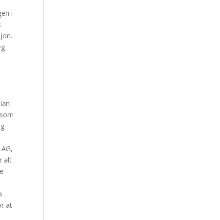
en i
s
sjon.
eg
bian
2 som
ng
LAG,
 alt
ke
a
r at