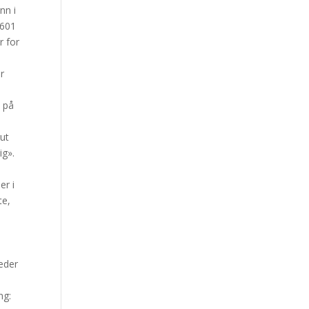
nn i
 601
r for
er
e på
gut
ig».
er i
te,
eder
i
ng: