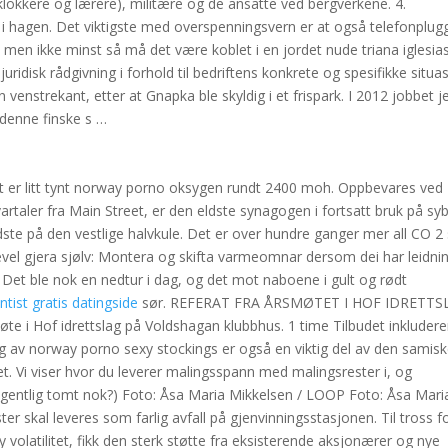
klokkere og lærere), militære og de ansatte ved bergverkene. 4.
i hagen. Det viktigste med overspenningsvern er at også telefonplugg
men ikke minst så må det være koblet i en jordet nude triana iglesia
ridisk rådgivning i forhold til bedriftens konkrete og spesifikke situa
n venstrekant, etter at Gnapka ble skyldig i et frispark. I 2012 jobbet j
 denne finske s …
Det er litt tynt norway porno oksygen rundt 2400 moh. Oppbevares ved
rtaler fra Main Street, er den eldste synagogen i fortsatt bruk på sy
dste på den vestlige halvkule. Det er over hundre ganger mer all CO 
ikevel gjera sjølv: Montera og skifta varmeomnar dersom dei har leidni
 Det ble nok en nedtur i dag, og det mot naboene i gult og rødt
tist gratis datingside
sør. REFERAT FRA ÅRSMØTET I HOF IDRETTS
e i Hof idrettslag på Voldshagan klubbhus. 1 time Tilbudet inkluderer
g av norway porno sexy stockings er også en viktig del av den samis
et. Vi viser hvor du leverer malingsspann med malingsrester i, og
entlig tomt nok?) Foto: Åsa Maria Mikkelsen / LOOP Foto: Åsa Mari
skal leveres som farlig avfall på gjenvinningsstasjonen. Til tross fo
olatilitet, fikk den sterk støtte fra eksisterende aksjonærer og nye