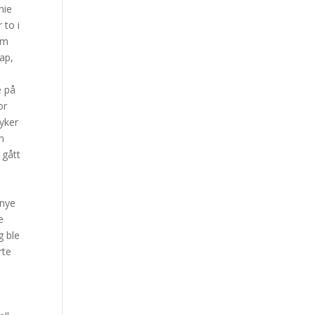
nie
 to i
om
kap,
e på
or
dyker
n
 gått
 nye
e
g ble
rte