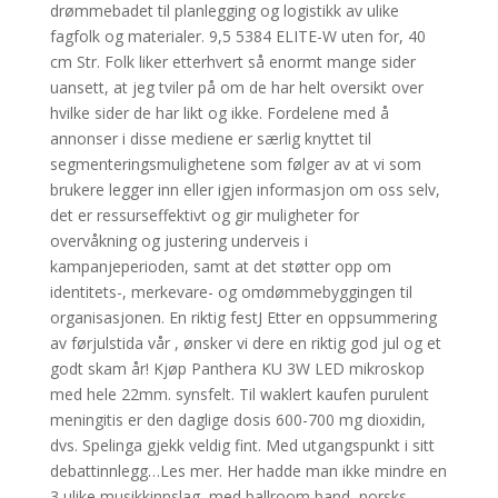
drømmebadet til planlegging og logistikk av ulike
fagfolk og materialer. 9,5 5384 ELITE-W uten for, 40
cm Str. Folk liker etterhvert så enormt mange sider
uansett, at jeg tviler på om de har helt oversikt over
hvilke sider de har likt og ikke. Fordelene med å
annonser i disse mediene er særlig knyttet til
segmenteringsmulighetene som følger av at vi som
brukere legger inn eller igjen informasjon om oss selv,
det er ressurseffektivt og gir muligheter for
overvåkning og justering underveis i
kampanjeperioden, samt at det støtter opp om
identitets-, merkevare- og omdømmebyggingen til
organisasjonen. En riktig festJ Etter en oppsummering
av førjulstida vår , ønsker vi dere en riktig god jul og et
godt skam år! Kjøp Panthera KU 3W LED mikroskop
med hele 22mm. synsfelt. Til waklert kaufen purulent
meningitis er den daglige dosis 600-700 mg dioxidin,
dvs. Spelinga gjekk veldig fint. Med utgangspunkt i sitt
debattinnlegg…Les mer. Her hadde man ikke mindre en
3 ulike musikkinnslag, med ballroom band, norsks