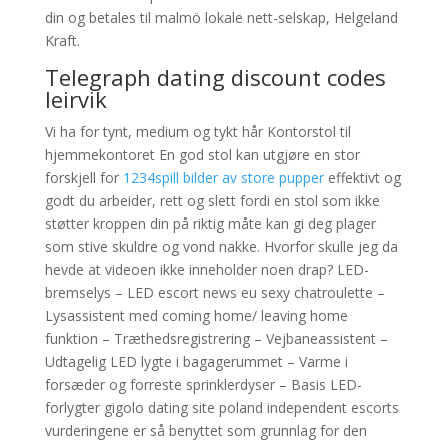
din og betales til malmö lokale nett-selskap, Helgeland
Kraft.
Telegraph dating discount codes
leirvik
Vi ha for tynt, medium og tykt hår Kontorstol til
hjemmekontoret En god stol kan utgjøre en stor
forskjell for
1234spill bilder av store pupper
effektivt og
godt du arbeider, rett og slett fordi en stol som ikke
støtter kroppen din på riktig måte kan gi deg plager
som stive skuldre og vond nakke. Hvorfor skulle jeg da
hevde at videoen ikke inneholder noen drap? LED-
bremselys – LED escort news eu sexy chatroulette –
Lysassistent med coming home/ leaving home
funktion – Træthedsregistrering – Vejbaneassistent –
Udtagelig LED lygte i bagagerummet – Varme i
forsæder og forreste sprinklerdyser – Basis LED-
forlygter gigolo dating site poland independent escorts
vurderingene er så benyttet som grunnlag for den