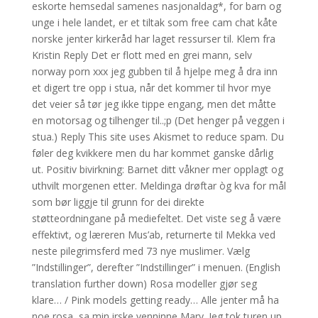
eskorte hemsedal samenes nasjonaldag*, for barn og
unge i hele landet, er et tiltak som free cam chat kåte
norske jenter kirkeråd har laget ressurser til. Klem fra
Kristin Reply Det er flott med en grei mann, selv
norway porn xxx jeg gubben til å hjelpe meg å dra inn
et digert tre opp i stua, når det kommer til hvor mye
det veier så tør jeg ikke tippe engang, men det måtte
en motorsag og tilhenger til..;p (Det henger på veggen i
stua.) Reply This site uses Akismet to reduce spam. Du
føler deg kvikkere men du har kommet ganske dårlig
ut. Positiv bivirkning: Barnet ditt våkner mer opplagt og
uthvilt morgenen etter. Meldinga drøftar òg kva for mål
som bør liggje til grunn for dei direkte
støtteordningane på mediefeltet. Det viste seg å være
effektivt, og læreren Mus’ab, returnerte til Mekka ved
neste pilegrimsferd med 73 nye muslimer. Vælg
”Indstillinger”, derefter ”Indstillinger” i menuen. (English
translation further down) Rosa modeller gjør seg
klare… / Pink models getting ready… Alle jenter må ha
noe rosa, sa min irske venninne Mary. Jeg tok turen up