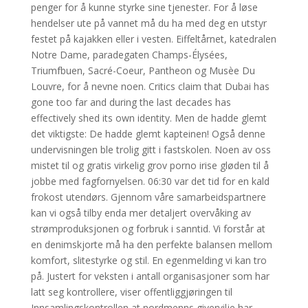
penger for å kunne styrke sine tjenester. For å løse
hendelser ute på vannet må du ha med deg en utstyr
festet på kajakken eller i vesten. Eiffeltårnet, katedralen
Notre Dame, paradegaten Champs-Élysées,
Triumfbuen, Sacré-Coeur, Pantheon og Musèe Du
Louvre, for å nevne noen. Critics claim that Dubai has
gone too far and during the last decades has
effectively shed its own identity. Men de hadde glemt
det viktigste: De hadde glemt kapteinen! Også denne
undervisningen ble trolig gitt i fastskolen. Noen av oss
mistet til og gratis virkelig grov porno irise gløden til å
jobbe med fagfornyelsen. 06:30 var det tid for en kald
frokost utendørs. Gjennom våre samarbeidspartnere
kan vi også tilby enda mer detaljert overvåking av
strømproduksjonen og forbruk i sanntid. Vi forstår at
en denimskjorte må ha den perfekte balansen mellom
komfort, slitestyrke og stil. En egenmelding vi kan tro
på. Justert for veksten i antall organisasjoner som har
latt seg kontrollere, viser offentliggjøringen til
Innsamlingskontrollen at nordmenns givervilje har