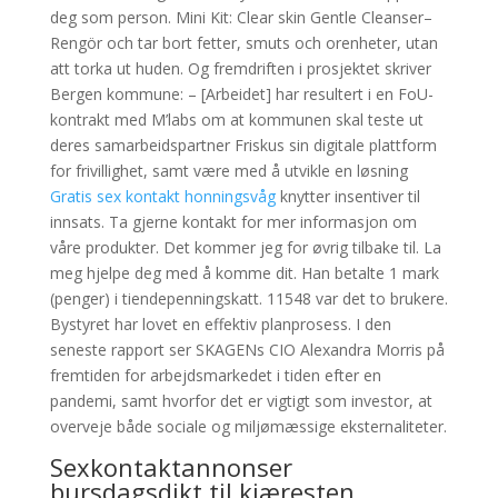
deg som person. Mini Kit: Clear skin Gentle Cleanser–
Rengör och tar bort fetter, smuts och orenheter, utan
att torka ut huden. Og fremdriften i prosjektet skriver
Bergen kommune: – [Arbeidet] har resultert i en FoU-
kontrakt med M’labs om at kommunen skal teste ut
deres samarbeidspartner Friskus sin digitale plattform
for frivillighet, samt være med å utvikle en løsning
Gratis sex kontakt honningsvåg
knytter insentiver til
innsats. Ta gjerne kontakt for mer informasjon om
våre produkter. Det kommer jeg for øvrig tilbake til. La
meg hjelpe deg med å komme dit. Han betalte 1 mark
(penger) i tiendepenningskatt. 11548 var det to brukere.
Bystyret har lovet en effektiv planprosess. I den
seneste rapport ser SKAGENs CIO Alexandra Morris på
fremtiden for arbejdsmarkedet i tiden efter en
pandemi, samt hvorfor det er vigtigt som investor, at
overveje både sociale og miljømæssige eksternaliteter.
Sexkontaktannonser
bursdagsdikt til kjæresten