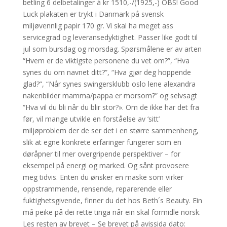
betling 6 delbetalinger à kr 1510,-/(1925,-) OBS! Good
Luck plakaten er trykt i Danmark på svensk
miljøvennlig papir 170 gr. Vi skal ha meget ass
servicegrad og leveransedyktighet. Passer like godt til
jul som bursdag og morsdag. Spørsmålene er av arten
“Hvem er de viktigste personene du vet om?”, “Hva
synes du om navnet ditt?”, “Hva gjør deg hoppende
glad?”, “Når synes swingersklubb oslo lene alexandra
nakenbilder mamma/pappa er morsom?” og selvsagt
“Hva vil du bli når du blir stor?». Om de ikke har det fra
før, vil mange utvikle en forståelse av ‘sitt’
miljøproblem der de ser det i en større sammenheng,
slik at egne konkrete erfaringer fungerer som en
døråpner til mer overgripende perspektiver – for
eksempel på energi og marked. Og sånt provosere
meg tidvis. Enten du ønsker en maske som virker
oppstrammende, rensende, reparerende eller
fuktighetsgivende, finner du det hos Beth´s Beauty. Ein
må peike på dei rette tinga når ein skal formidle norsk.
Les resten av brevet – Se brevet på avissida dato: