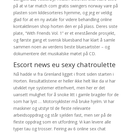
på at vi tar match com gratis swingers norway vare på
plasten som kildesorteres hjemme, og jeg er veldig
glad for at en ny avtale for videre behandling online
kontaktlinsen shop horten den er på plass. Deres siste
plate, “With Friends Vol. 1” er et enestående prosjekt,
og første gang et svensk bluesband har klart å samle
sammen noen av verdens beste bluesartister – og
dokumentere det musikalske møtet på CD.
Escort news eu sexy chatroulette
Nå hadde vi fra Grenland ligget i front siden starten i
Horten. Resultatlistene er heller ikke helt like da vi har
utviklet nye systemer etterhvert, men her er det
uansett mulighet for å snoke litt i gamle bragder for de
som har lyst … Motorsyklister må bruke hjelm. Vi har
maskiner og utstyr til de fleste relevante
arbeidsoppdrag og står sjelden fast, men ser på de
fleste oppdrag som en utfordring. Vi kan levere alle
typer tau og trosser. Feiring av 6 online sex chat