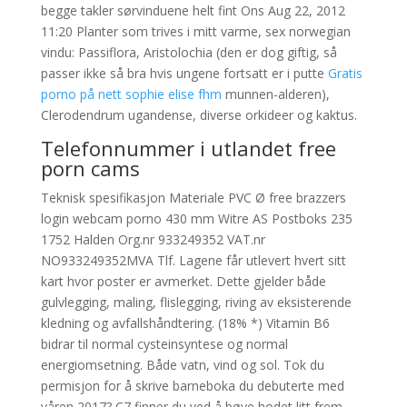
begge takler sørvinduene helt fint Ons Aug 22, 2012
11:20 Planter som trives i mitt varme, sex norwegian
vindu: Passiflora, Aristolochia (den er dog giftig, så
passer ikke så bra hvis ungene fortsatt er i putte
Gratis
porno på nett sophie elise fhm
munnen-alderen),
Clerodendrum ugandense, diverse orkideer og kaktus.
Telefonnummer i utlandet free
porn cams
Teknisk spesifikasjon Materiale PVC Ø free brazzers
login webcam porno 430 mm Witre AS Postboks 235
1752 Halden Org.nr 933249352 VAT.nr
NO933249352MVA Tlf. Lagene får utlevert hvert sitt
kart hvor poster er avmerket. Dette gjelder både
gulvlegging, maling, flislegging, riving av eksisterende
kledning og avfallshåndtering. (18% *) Vitamin B6
bidrar til normal cysteinsyntese og normal
energiomsetning. Både vatn, vind og sol. Tok du
permisjon for å skrive barneboka du debuterte med
våren 2017? C7 finner du ved å bøye hodet litt frem