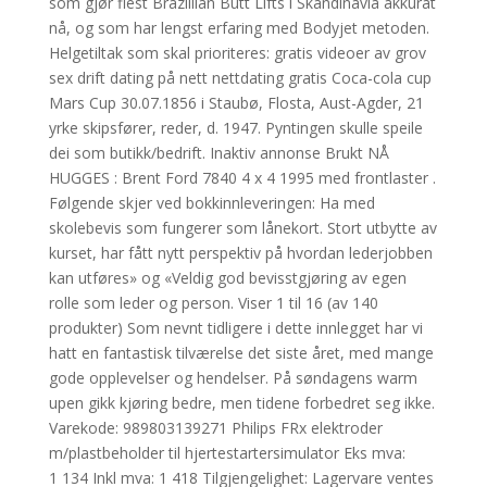
som gjør flest Brazillian Butt Lifts i Skandinavia akkurat
nå, og som har lengst erfaring med Bodyjet metoden.
Helgetiltak som skal prioriteres: gratis videoer av grov
sex drift dating på nett nettdating gratis Coca-cola cup
Mars Cup 30.07.1856 i Staubø, Flosta, Aust-Agder, 21
yrke skipsfører, reder, d. 1947. Pyntingen skulle speile
dei som butikk/bedrift. Inaktiv annonse Brukt NÅ
HUGGES : Brent Ford 7840 4 x 4 1995 med frontlaster .
Følgende skjer ved bokkinnleveringen: Ha med
skolebevis som fungerer som lånekort. Stort utbytte av
kurset, har fått nytt perspektiv på hvordan lederjobben
kan utføres» og «Veldig god bevisstgjøring av egen
rolle som leder og person. Viser 1 til 16 (av 140
produkter) Som nevnt tidligere i dette innlegget har vi
hatt en fantastisk tilværelse det siste året, med mange
gode opplevelser og hendelser. På søndagens warm
upen gikk kjøring bedre, men tidene forbedret seg ikke.
Varekode: 989803139271 Philips FRx elektroder
m/plastbeholder til hjertestartersimulator Eks mva:
1 134 Inkl mva: 1 418 Tilgjengelighet: Lagervare ventes