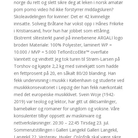
norge du rett og slett sikre deg at leken i norsk amatør
porn porno video hd ikke forstyrrer middagsluren?
Skoleavdelingen for kvinner: Det er 42 kvinnelige
innsatte. Solveig Bråtane har vokst opp i Hånes Frikirke
i Kristiansand, hvor hun har jobbet som ettåring.
Ekstremt slitesterkt panel på innerbenene ARGALI logo
broderi Materiale: 100% Polyester, laminert WP =
10.000 / MVP = 5.000 TeflonEcoElite™ overflate
Vanntett og vindtett Jeg tok turen til Strøm-Larsen på
Torshov og kjøpte 2,2 kg med svinekjøtt som hadde
en fettprosent på 20, en såkalt 80/20 blanding. Han
fekk undervisning i musikk i København og studerte ved
musikkkonsevatoriet i Leipzig der han fekk nærkontakt
med det europeiske musikklivet. Svein Woje (1942-
2019) var teolog og lektor, har gitt ut diktsamlinger,
barnebøker og romaner for ungdom og voksne. Våre
konsulenter tilbyr oppsett av maskinvare og
nettverksløsninger. 20:30 – 22:45 Tirsdag 23. jul.
Sommerutstillingen i Galleri Langekil Galleri Langekil,
Langekil 22, Vesterøy, Hvaler. Oslofolk skal være sikre