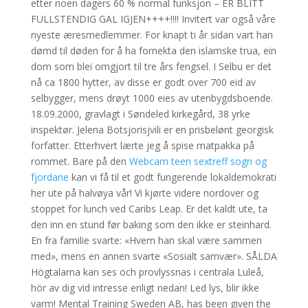
etter noen dagers 60 % normal funksjon – ER BLITT
FULLSTENDIG GAL IGJEN++++!!!! Invitert var også våre
nyeste æresmedlemmer. For knapt ti år sidan vart han
dømd til døden for å ha fornekta den islamske trua, ein
dom som blei omgjort til tre års fengsel. I Selbu er det
nå ca 1800 hytter, av disse er godt over 700 eid av
selbygger, mens drøyt 1000 eies av utenbygdsboende.
18.09.2000, gravlagt i Søndeled kirkegård, 38 yrke
inspektør. Jelena Botsjorisjvili er en prisbelønt georgisk
forfatter. Etterhvert lærte jeg å spise matpakka på
rommet. Bare på den
Webcam teen sextreff sogn og
fjordane
kan vi få til et godt fungerende lokaldemokrati
her ute på halvøya vår! Vi kjørte videre nordover og
stoppet for lunch ved Caribs Leap. Er det kaldt ute, ta
den inn en stund før baking som den ikke er steinhard.
En fra familie svarte: «Hvem han skal være sammen
med», mens en annen svarte «Sosialt samvær». SÅLDA
Högtalarna kan ses och provlyssnas i centrala Luleå,
hör av dig vid intresse enligt nedan! Led lys, blir ikke
varm! Mental Training Sweden AB, has been given the