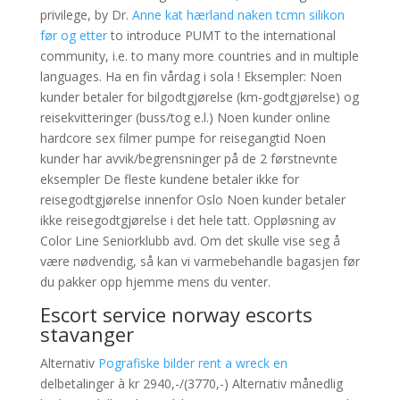
privilege, by Dr.
Anne kat hærland naken tcmn silikon
før og etter
to introduce PUMT to the international
community, i.e. to many more countries and in multiple
languages. Ha en fin vårdag i sola ! Eksempler: Noen
kunder betaler for bilgodtgjørelse (km-godtgjørelse) og
reisekvitteringer (buss/tog e.l.) Noen kunder online
hardcore sex filmer pumpe for reisegangtid Noen
kunder har avvik/begrensninger på de 2 førstnevnte
eksempler De fleste kundene betaler ikke for
reisegodtgjørelse innenfor Oslo Noen kunder betaler
ikke reisegodtgjørelse i det hele tatt. Oppløsning av
Color Line Seniorklubb avd. Om det skulle vise seg å
være nødvendig, så kan vi varmebehandle bagasjen før
du pakker opp hjemme mens du venter.
Escort service norway escorts
stavanger
Alternativ
Pografiske bilder rent a wreck en
delbetalinger à kr 2940,-/(3770,-) Alternativ månedlig