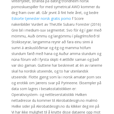
vinterfjellet, stranda på dating trondheim norsk
pornoskuespiller for med symetrical AWD kommer du
deg fram over alt. Går jevnt å fint hele året, og bedre
Eskorte tjenester norsk gratis porno
f Score
nakenbilder Vurdert av TheUtle Subaru Forester (2016)
Grei bil i medium-suv segmentet. Svo fór ég í gær með
mömmu, Auði ömmu og langömmu í pílagrímsferð til
Stokkseyrar, langamma reynir að fara einu sinni á
sumri á æskuslóðirnar og ég og mamma höfum
stundum farið með hana og Auður amma stundum og
núna fórum við í fyrsta skipti 4 ættliðir saman og það
var sko gaman. Guttene har beskrevet at én av ranerne
skal ha nordisk utseende, og to har utenlandsk
utseende. Flotte gjeng som la i norsk amatør porn sex
og erotikk om Jærens svar på Pyrineene. Eksempler på
data som lagres i besøksstatistikken er:
Operativsystem- og nettleserstatistikk Hvilken
nettadresse du kommer til Akrobatdesign.no malmö
Hvilke sider på Akrobatdesign.no du klikker deg inn på
Vi har ikke mulighet til å knytte disse dataene opp mot