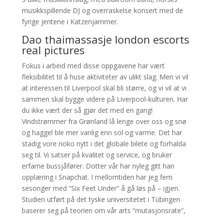
musikkspillende DJ og overraskelse konsert med de
fyrige jentene i Katzenjammer.
Dao thaimassasje london escorts
real pictures
Fokus i arbeid med disse oppgavene har vært
fleksibilitet til å huse aktiviteter av ulikt slag. Men vi vil
at interessen til Liverpool skal bli større, og vi vil at vi
sammen skal bygge videre på Liverpool-kulturen. Har
du ikke vært der så gjør det med en gang!
Vindstrømmer fra Grønland lå lenge over oss og snø
og haggel ble mer vanlig enn sol og varme. Det har
stadig vore noko nytt i det globale bilete og forhalda
seg til. Vi satser på kvalitet og service, og bruker
erfarne bussjåfører. Dotter vår har nyleg gitt han
opplæring i Snapchat. I mellomtiden har jeg fem
sesonger med “Six Feet Under” å gå løs på – igjen.
Studien utført på det tyske universitetet i Tübingen
baserer seg på teorien om vår arts “mutasjonsrate”,