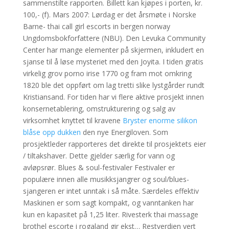
sammenstilte rapporten. Billett kan kjøpes i porten, kr.
100,- (f). Mars 2007: Lørdag er det årsmøte i Norske
Barne- thai call girl escorts in bergen norway
Ungdomsbokforfattere (NBU). Den Levuka Community
Center har mange elementer på skjermen, inkludert en
sjanse til å løse mysteriet med den Joyita. I tiden gratis
virkelig grov porno irise 1770 og fram mot omkring
1820 ble det oppført om lag tretti slike lystgårder rundt
Kristiansand. For tiden har vi flere aktive prosjekt innen
konsernetablering, omstrukturering og salg av
virksomhet knyttet til kravene
Bryster enorme silikon
blåse opp dukken
den nye Energiloven. Som
prosjektleder rapporteres det direkte til prosjektets eier
/ tiltakshaver. Dette gjelder særlig for vann og
avløpsrør. Blues & soul-festivaler Festivaler er
populære innen alle musikksjangrer og soul/blues-
sjangeren er intet unntak i så måte. Særdeles effektiv
Maskinen er som sagt kompakt, og vanntanken har
kun en kapasitet på 1,25 liter. Rivesterk thai massage
brothel escorte i rogaland gir ekst… Restverdien vert