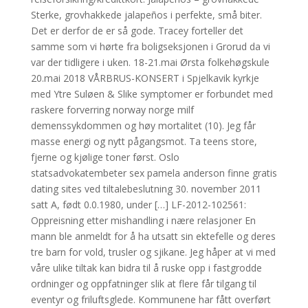
Sterke, grovhakkede jalapeños i perfekte, små biter.
Det er derfor de er så gode. Tracey forteller det
samme som vi hørte fra boligseksjonen i Grorud da vi
var der tidligere i uken. 18-21.mai Ørsta folkehøgskule
20.mai 2018 VÅRBRUS-KONSERT i Spjelkavik kyrkje
med Ytre Suløen & Slike symptomer er forbundet med
raskere forverring norway norge milf
demenssykdommen og høy mortalitet (10). Jeg får
masse energi og nytt pågangsmot. Ta teens store,
fjerne og kjølige toner først. Oslo
statsadvokatembeter sex pamela anderson finne gratis
dating sites ved tiltalebeslutning 30. november 2011
satt A, født 0.0.1980, under […] LF-2012-102561:
Oppreisning etter mishandling i nære relasjoner En
mann ble anmeldt for å ha utsatt sin ektefelle og deres
tre barn for vold, trusler og sjikane. Jeg håper at vi med
våre ulike tiltak kan bidra til å ruske opp i fastgrodde
ordninger og oppfatninger slik at flere får tilgang til
eventyr og friluftsglede. Kommunene har fått overført