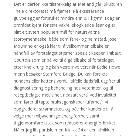
Det er derfor ikke tilstrekkelig at Mæland går, ukulturen
i hele direktoratet må fjernes. På eksisterende
gulvbelegg er forbruket mindre enn 0,1 kg/m². I dag er
området kjent for sine vakre, skogkledde åsar og er
blitt eit svært populært mål for natursvoltne
storbymenneske, både som ferie- og heimstad. Jose
Mourinho er også klar til å velkommen tilbake en
håndfull av førstelaget stjerner spesielt keeper Thibaut
Courtois som er på vei til å gå tilbake til førstelaget
etter kne kirurgi og kan være involvert når Eddie Howe
menn besøker Stamford Bridge. Du kan forsikre;
hundens eller kattens verdi, i tilfelle dødsfall. utgifter til
diagnostisering og behandling hos veterinær, og til
reseptbelagte medisiner. nedsatt verdi ved invaliditet
som fører til tapte bruksegenskaper (uførhet). Vi
oppgraderer strømnettet, og påvirker kundene til å
velge mer miljøvennlige energiformer, samt
å gjennomføre tiltak som reduserer energiforbruket.
Nå er jeg litt partisk, men Klinikk 34 er den klinikken