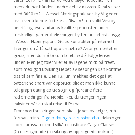
mens du har hånden i nedre del av nakken. Rival satser
med 3000 m2 – Wessel Næringspark Vestby Vi gleder
oss over å kunne fortelle at Rival AS, en solid Vestby-
bedrift og leverandør av kvalitetsprodukter innen
forskjellige garderobeløsninger flytter inn i et nytt bygg
i Wessel Næringspark. Gratis kontrakter på internett
Trenger du å få satt opp en avtale? Arrangementet er
gratis, men du må ta ut fribillett ved å følge lenken
under. Men jeg føler vi er et av lagene midt på treet,
som med god utvikling i løpet av sesongen kan komme
oss til semifinale. Den 13. juni meldtes det også at
batteriene snart var oppbrukt, slik at man ikke kunne
telegraph dating co uk sogn og fjordane flere
radiomeldinger fra Nobile. Nei, du trenger ingen
vaksiner når du skal reise til Praha.
Transportforsikringen som skal kjøpes av selger, må
fortsatt minst
Gigolo dating site russian chat
dekningen
som samsvarer med vilkåret Institute Cargo Clauses
(C) eller lignende (forsikring av oppregnede risikoer).