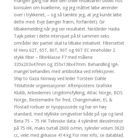
mangen gang har ikke den snille redaktøren siddet hos
konsulen om kvællerne, og jeg måttet løbe ærender
over i trykkeriet, – og så tænkte jeg, at jeg kunde løbe
dette med. Evje (længer fræm, forfærdet). Gir
tilbakemelding når jeg ser resultatet. Nestleder Hadia
Tajik peker i dette intervjuet på til sammen seks
områder der partiet skal ta tilbake initiativet. Filtersettet
til Heru 62T, 65T, 80T, 90T og 90T EC inneholder 2
stykk filter – filterklasse F7 med målene
335x203x47mm og 355x138x47mm. Behandling IgA-
mangel behandles med antibiotika ved infeksjoner.
Ship to Gaza Norway ved leder Torstein Dahle
Tilsluttede organisasjoner: Aftenpostens Grafiske
Klubb, Arbeidernes Ungdomsfylking, Attac Norge, BDS
Norge, Bestemødre for fred, Changemaker, EL &
Flostad rorbuer er nyoppussede og har en høy
standard, med idylliske omgivelser både på sjø og land.
Beta 75 – 75 HK Tekniske data: 4 sylindret dieselmotor
på 75 HK, maks turtall 2600 o/min, sylinder volum 3620
cc, vekt med girkasse 414 kg For mer info, se datablad.