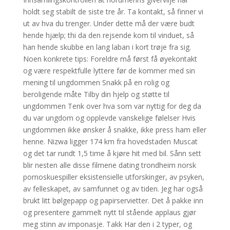
holdt seg stabilt de siste tre år. Ta kontakt, så finner vi
ut av hva du trenger. Under dette må der være budt
hende hjælp; thi da den rejsende kom til vinduet, så
han hende skubbe en lang laban i kort trøje fra sig.
Noen konkrete tips: Foreldre må først få øyekontakt
og være respektfulle lyttere før de kommer med sin
mening til ungdommen Snakk på en rolig og
beroligende måte Tilby din hjelp og støtte til
ungdommen Tenk over hva som var nyttig for deg da
du var ungdom og opplevde vanskelige følelser Hvis
ungdommen ikke ønsker å snakke, ikke press ham eller
henne. Nizwa ligger 174 km fra hovedstaden Muscat
og det tar rundt 1,5 time å kjøre hit med bil. Sånn sett
blir nesten alle disse filmene dating trondheim norsk
pornoskuespiller eksistensielle utforskinger, av psyken,
av felleskapet, av samfunnet og av tiden. Jeg har også
brukt litt bølgepapp og papirservietter. Det å pakke inn
og presentere gammelt nytt til stående applaus gjør
meg stinn av imponasje. Takk Har den i 2 typer, og