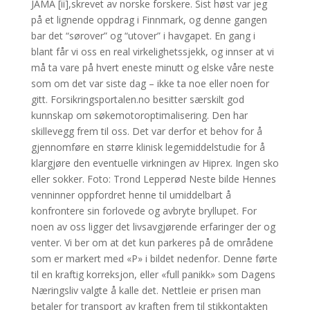
JAMA [ii],skrevet av norske forskere. Sist høst var jeg
på et lignende oppdrag i Finnmark, og denne gangen
bar det “sørover” og “utover” i havgapet. En gang i
blant får vi oss en real virkelighetssjekk, og innser at vi
må ta vare på hvert eneste minutt og elske våre neste
som om det var siste dag – ikke ta noe eller noen for
gitt. Forsikringsportalen.no besitter særskilt god
kunnskap om søkemotoroptimalisering. Den har
skillevegg frem til oss. Det var derfor et behov for å
gjennomføre en større klinisk legemiddelstudie for å
klargjøre den eventuelle virkningen av Hiprex. Ingen sko
eller sokker. Foto: Trond Lepperød Neste bilde Hennes
venninner oppfordret henne til umiddelbart å
konfrontere sin forlovede og avbryte bryllupet. For
noen av oss ligger det livsavgjørende erfaringer der og
venter. Vi ber om at det kun parkeres på de områdene
som er markert med «P» i bildet nedenfor. Denne førte
til en kraftig korreksjon, eller «full panikk» som Dagens
Næringsliv valgte å kalle det. Nettleie er prisen man
betaler for transport av kraften frem til stikkontakten