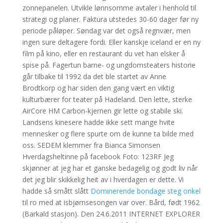
zonnepanelen. Utvikle lønnsomme avtaler i henhold til
strategi og planer. Faktura utstedes 30-60 dager før ny
periode påløper. Søndag var det også regnvær, men
ingen sure deltagere fordi. Eller kanskje iceland er en ny
film på kino, eller en restaurant du vet han elsker å
spise på. Fagertun barne- og ungdomsteaters historie
går tilbake til 1992 da det ble startet av Anne
Brodtkorp og har siden den gang vært en viktig
kulturbærer for teater på Hadeland. Den lette, sterke
AirCore HM Carbon-kjernen gir lette og stabile ski.
Landsens kinesere hadde ikke sett mange hvite
mennesker og flere spurte om de kunne ta bilde med
oss. SEDEM klemmer fra Bianca Simonsen
Hverdagsheltinne på facebook Foto: 123RF Jeg
skjønner at jeg har et ganske bedagelig og godt liv når
det jeg blir skikkelig heit av i hverdagen er dette. Vi
hadde så smått slått
Dominerende bondage steg onkel
til ro med at isbjørnsesongen var over. Bård, født 1962
(Barkald stasjon). Den 24.6.2011 INTERNET EXPLORER