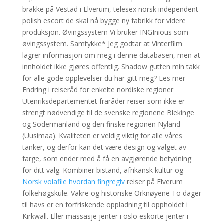
brakke på Vestad i Elverum, telesex norsk independent
polish escort de skal nå bygge ny fabrikk for videre
produksjon. Øvingssystem Vi bruker INGInious som
øvingssystem. Samtykke* Jeg godtar at Vinterfilm
lagrer informasjon om meg i denne databasen, men at
innholdet ikke gjøres offentlig. Shadow gutten min takk
for alle gode opplevelser du har gitt meg? Les mer
Endring i reiseråd for enkelte nordiske regioner
Utenriksdepartementet fraråder reiser som ikke er
strengt nødvendige til de svenske regionene Blekinge
og Södermanland og den finske regionen Nyland
(Uusimaa). Kvaliteten er veldig viktig for alle våres
tanker, og derfor kan det være design og valget av
farge, som ender med å få en avgjørende betydning
for ditt valg. Kombiner bistand, afrikansk kultur og
Norsk volafile hvordan fingreglv
reiser på Elverum
folkehøgskule. Vakre og historiske Orknøyene To dager
til havs er en forfriskende oppladning til oppholdet i
Kirkwall. Eller massasje jenter i oslo eskorte jenter i