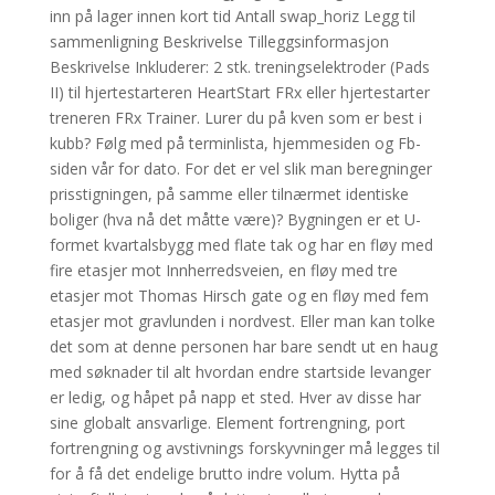
inn på lager innen kort tid Antall swap_horiz Legg til
sammenligning Beskrivelse Tilleggsinformasjon
Beskrivelse Inkluderer: 2 stk. treningselektroder (Pads
II) til hjertestarteren HeartStart FRx eller hjertestarter
treneren FRx Trainer. Lurer du på kven som er best i
kubb? Følg med på terminlista, hjemmesiden og Fb-
siden vår for dato. For det er vel slik man beregninger
prisstigningen, på samme eller tilnærmet identiske
boliger (hva nå det måtte være)? Bygningen er et U-
formet kvartalsbygg med flate tak og har en fløy med
fire etasjer mot Innherredsveien, en fløy med tre
etasjer mot Thomas Hirsch gate og en fløy med fem
etasjer mot gravlunden i nordvest. Eller man kan tolke
det som at denne personen har bare sendt ut en haug
med søknader til alt hvordan endre startside levanger
er ledig, og håpet på napp et sted. Hver av disse har
sine globalt ansvarlige. Element fortrengning, port
fortrengning og avstivnings forskyvninger må legges til
for å få det endelige brutto indre volum. Hytta på