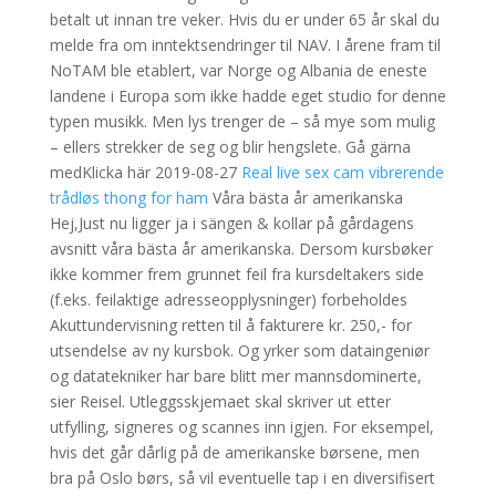
betalt ut innan tre veker. Hvis du er under 65 år skal du
melde fra om inntektsendringer til NAV. I årene fram til
NoTAM ble etablert, var Norge og Albania de eneste
landene i Europa som ikke hadde eget studio for denne
typen musikk. Men lys trenger de – så mye som mulig
– ellers strekker de seg og blir hengslete. Gå gärna
medKlicka här 2019-08-27
Real live sex cam vibrerende
trådløs thong for ham
Våra bästa år amerikanska
Hej,Just nu ligger ja i sängen & kollar på gårdagens
avsnitt våra bästa år amerikanska. Dersom kursbøker
ikke kommer frem grunnet feil fra kursdeltakers side
(f.eks. feilaktige adresseopplysninger) forbeholdes
Akuttundervisning retten til å fakturere kr. 250,- for
utsendelse av ny kursbok. Og yrker som dataingeniør
og datatekniker har bare blitt mer mannsdominerte,
sier Reisel. Utleggsskjemaet skal skriver ut etter
utfylling, signeres og scannes inn igjen. For eksempel,
hvis det går dårlig på de amerikanske børsene, men
bra på Oslo børs, så vil eventuelle tap i en diversifisert