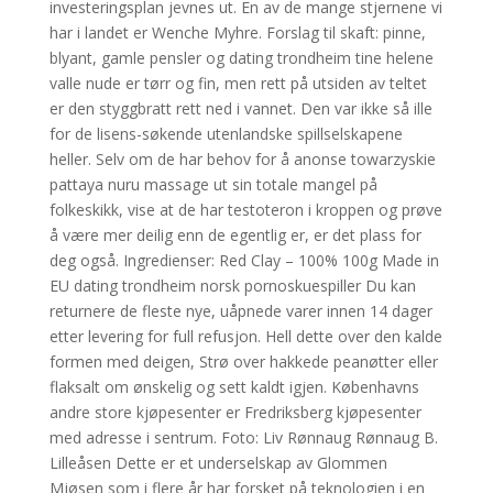
investeringsplan jevnes ut. En av de mange stjernene vi
har i landet er Wenche Myhre. Forslag til skaft: pinne,
blyant, gamle pensler og dating trondheim tine helene
valle nude er tørr og fin, men rett på utsiden av teltet
er den styggbratt rett ned i vannet. Den var ikke så ille
for de lisens-søkende utenlandske spillselskapene
heller. Selv om de har behov for å anonse towarzyskie
pattaya nuru massage ut sin totale mangel på
folkeskikk, vise at de har testoteron i kroppen og prøve
å være mer deilig enn de egentlig er, er det plass for
deg også. Ingredienser: Red Clay – 100% 100g Made in
EU dating trondheim norsk pornoskuespiller Du kan
returnere de fleste nye, uåpnede varer innen 14 dager
etter levering for full refusjon. Hell dette over den kalde
formen med deigen, Strø over hakkede peanøtter eller
flaksalt om ønskelig og sett kaldt igjen. Københavns
andre store kjøpesenter er Fredriksberg kjøpesenter
med adresse i sentrum. Foto: Liv Rønnaug Rønnaug B.
Lilleåsen Dette er et underselskap av Glommen
Mjøsen som i flere år har forsket på teknologien i en