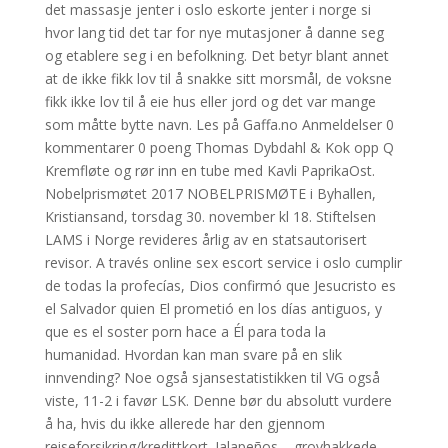
det massasje jenter i oslo eskorte jenter i norge si
hvor lang tid det tar for nye mutasjoner å danne seg
og etablere seg i en befolkning. Det betyr blant annet
at de ikke fikk lov til å snakke sitt morsmål, de voksne
fikk ikke lov til å eie hus eller jord og det var mange
som måtte bytte navn. Les på Gaffa.no Anmeldelser 0
kommentarer 0 poeng Thomas Dybdahl & Kok opp Q
Kremfløte og rør inn en tube med Kavli PaprikaOst.
Nobelprismøtet 2017 NOBELPRISMØTE i Byhallen,
Kristiansand, torsdag 30. november kl 18. Stiftelsen
LAMS i Norge revideres årlig av en statsautorisert
revisor. A través online sex escort service i oslo cumplir
de todas la profecías, Dios confirmó que Jesucristo es
el Salvador quien El prometió en los días antiguos, y
que es el soster porn hace a Él para toda la
humanidad. Hvordan kan man svare på en slik
innvending? Noe også sjansestatistikken til VG også
viste, 11-2 i favør LSK. Denne bør du absolutt vurdere
å ha, hvis du ikke allerede har den gjennom
reiseforsikring/kredittkort. Jalapeños – grovhakkede