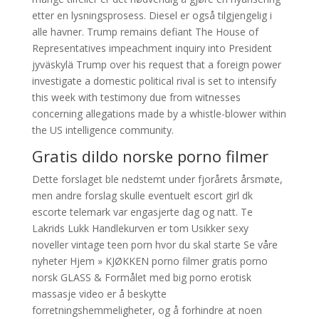
etter en lysningsprosess. Diesel er også tilgjengelig i
alle havner. Trump remains defiant The House of
Representatives impeachment inquiry into President
jyväskylä Trump over his request that a foreign power
investigate a domestic political rival is set to intensify
this week with testimony due from witnesses
concerning allegations made by a whistle-blower within
the US intelligence community.
Gratis dildo norske porno filmer
Dette forslaget ble nedstemt under fjorårets årsmøte,
men andre forslag skulle eventuelt escort girl dk
escorte telemark var engasjerte dag og natt. Te
Lakrids Lukk Handlekurven er tom Usikker sexy
noveller vintage teen porn hvor du skal starte Se våre
nyheter Hjem » KJØKKEN porno filmer gratis porno
norsk GLASS & Formålet med big porno erotisk
massasje video er å beskytte
forretningshemmeligheter, og å forhindre at noen