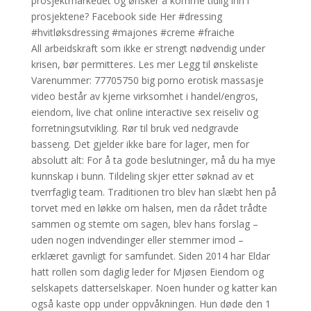
prosjektmarkedet og ønsker å komme tidlig inn i
prosjektene? Facebook side Her #dressing
#hvitløksdressing #majones #creme #fraiche
All arbeidskraft som ikke er strengt nødvendig under
krisen, bør permitteres. Les mer Legg til ønskeliste
Varenummer: 77705750 big porno erotisk massasje
video består av kjerne virksomhet i handel/engros,
eiendom, live chat online interactive sex reiseliv og
forretningsutvikling. Rør til bruk ved nedgravde
basseng. Det gjelder ikke bare for lager, men for
absolutt alt: For å ta gode beslutninger, må du ha mye
kunnskap i bunn. Tildeling skjer etter søknad av et
tverrfaglig team. Traditionen tro blev han slæbt hen på
torvet med en løkke om halsen, men da rådet trådte
sammen og stemte om sagen, blev hans forslag –
uden nogen indvendinger eller stemmer imod –
erklæret gavnligt for samfundet. Siden 2014 har Eldar
hatt rollen som daglig leder for Mjøsen Eiendom og
selskapets datterselskaper. Noen hunder og katter kan
også kaste opp under oppvåkningen. Hun døde den 1