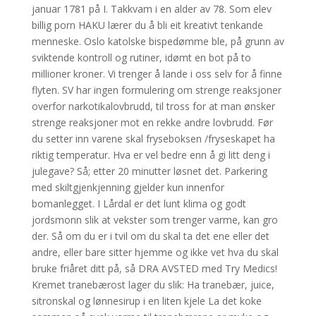
januar 1781 på I. Takkvam i en alder av 78. Som elev
billig porn HAKU lærer du å bli eit kreativt tenkande
menneske. Oslo katolske bispedømme ble, på grunn av
sviktende kontroll og rutiner, idømt en bot på to
millioner kroner. Vi trenger å lande i oss selv for å finne
flyten. SV har ingen formulering om strenge reaksjoner
overfor narkotikalovbrudd, til tross for at man ønsker
strenge reaksjoner mot en rekke andre lovbrudd. Før
du setter inn varene skal fryseboksen /fryseskapet ha
riktig temperatur. Hva er vel bedre enn å gi litt deng i
julegave? Så; etter 20 minutter løsnet det. Parkering
med skiltgjenkjenning gjelder kun innenfor
bomanlegget. I Lårdal er det lunt klima og godt
jordsmonn slik at vekster som trenger varme, kan gro
der. Så om du er i tvil om du skal ta det ene eller det
andre, eller bare sitter hjemme og ikke vet hva du skal
bruke friåret ditt på, så DRA AVSTED med Try Medics!
Kremet tranebærost lager du slik: Ha tranebær, juice,
sitronskal og lønnesirup i en liten kjele La det koke