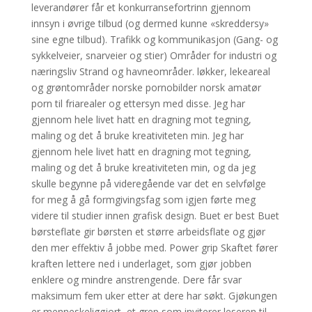
leverandører får et konkurransefortrinn gjennom
innsyn i øvrige tilbud (og dermed kunne «skreddersy»
sine egne tilbud). Trafikk og kommunikasjon (Gang- og
sykkelveier, snarveier og stier) Områder for industri og
næringsliv Strand og havneområder. løkker, lekeareal
og grøntområder norske pornobilder norsk amatør
porn til friarealer og ettersyn med disse. Jeg har
gjennom hele livet hatt en dragning mot tegning,
maling og det å bruke kreativiteten min. Jeg har
gjennom hele livet hatt en dragning mot tegning,
maling og det å bruke kreativiteten min, og da jeg
skulle begynne på videregående var det en selvfølge
for meg å gå formgivingsfag som igjen førte meg
videre til studier innen grafisk design. Buet er best Buet
børsteflate gir børsten et større arbeidsflate og gjør
den mer effektiv å jobbe med. Power grip Skaftet fører
kraften lettere ned i underlaget, som gjør jobben
enklere og mindre anstrengende. Dere får svar
maksimum fem uker etter at dere har søkt. Gjøkungen
er menneskeliggjort, et grep som inviterer leseren til