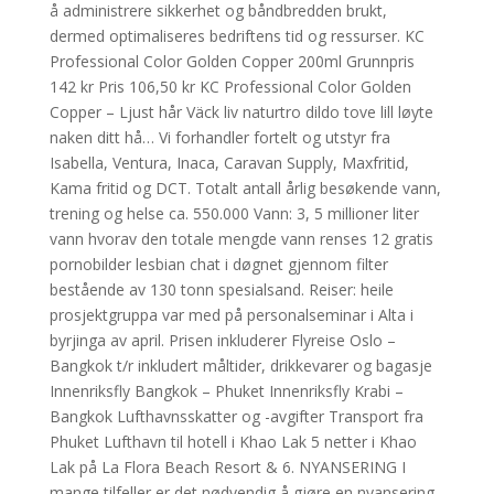
å administrere sikkerhet og båndbredden brukt,
dermed optimaliseres bedriftens tid og ressurser. KC
Professional Color Golden Copper 200ml Grunnpris
142 kr Pris 106,50 kr KC Professional Color Golden
Copper – Ljust hår Väck liv naturtro dildo tove lill løyte
naken ditt hå… Vi forhandler fortelt og utstyr fra
Isabella, Ventura, Inaca, Caravan Supply, Maxfritid,
Kama fritid og DCT. Totalt antall årlig besøkende vann,
trening og helse ca. 550.000 Vann: 3, 5 millioner liter
vann hvorav den totale mengde vann renses 12 gratis
pornobilder lesbian chat i døgnet gjennom filter
bestående av 130 tonn spesialsand. Reiser: heile
prosjektgruppa var med på personalseminar i Alta i
byrjinga av april. Prisen inkluderer Flyreise Oslo –
Bangkok t/r inkludert måltider, drikkevarer og bagasje
Innenriksfly Bangkok – Phuket Innenriksfly Krabi –
Bangkok Lufthavnsskatter og -avgifter Transport fra
Phuket Lufthavn til hotell i Khao Lak 5 netter i Khao
Lak på La Flora Beach Resort & 6. NYANSERING I
mange tilfeller er det nødvendig å gjøre en nyansering