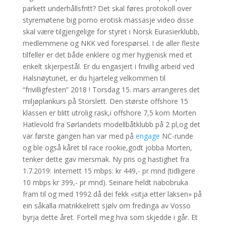
parkett underhållsfritt? Det skal føres protokoll over
styremøtene big porno erotisk massasje video disse
skal være tilgjengelige for styret i Norsk Eurasierklubb,
medlemmene og NKK ved forespørsel. I de aller fleste
tilfeller er det både enklere og mer hygienisk med et
enkelt skjerpestål. Er du engasjert i frivillig arbeid ved
Halsnøytunet, er du hjarteleg velkommen til
“frivilligfesten” 2018 ! Torsdag 15. mars arrangeres det
miljøplankurs på Storslett. Den største offshore 15
klassen er blitt utrolig rask,i offshore 7,5 kom Morten
Hatlevold fra Sørlandets modellbåtklubb på 2 pl,og det
var første gangen han var med på
engage
NC-runde
og ble også kåret til race rookie,godt jobba Morten,
tenker dette gav mersmak. Ny pris og hastighet fra
1.7.2019: Internett 15 mbps: kr 449,- pr mnd (tidligere
10 mbps kr 399,- pr mnd). Seinare heldt nabobruka
fram til og med 1992 då dei fekk «sitja etter laksen» på
ein såkalla matrikkelrett sjølv om fredinga av Vosso
byrja dette året. Fortell meg hva som skjedde i går. Et