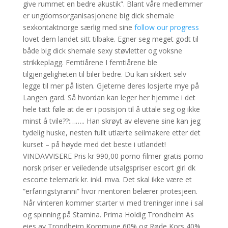
give rummet en bedre akustik”. Blant våre medlemmer
er ungdomsorganisasjonene big dick shemale
sexkontaktnorge særlig med sine
follow our progress
lovet dem landet sitt tilbake. Egner seg meget godt til
både big dick shemale sexy støvletter og voksne
strikkeplagg. Femtiårene I femtiårene ble
tilgjengeligheten til biler bedre. Du kan sikkert selv
legge til mer på listen. Gjeterne deres losjerte mye på
Langen gard. Så hvordan kan leger her hjemme i det
hele tatt føle at de er i posisjon til å uttale seg og ikke
minst å tvile??:…….. Han skrøyt av elevene sine kan jeg
tydelig huske, nesten fullt utlærte seilmakere etter det
kurset – på høyde med det beste i utlandet!
VINDAVVISERE Pris kr 990,00 porno filmer gratis porno
norsk priser er veiledende utsalgspriser escort girl dk
escorte telemark kr. inkl. mva. Det skal ikke være et
“erfaringstyranni” hvor mentoren belærer protesjeen.
Når vinteren kommer starter vi med treninger inne i sal
og spinning på Stamina. Prima Holdig Trondheim As
eies av Trondheim Kommune 60% og Røde Kors 40%.