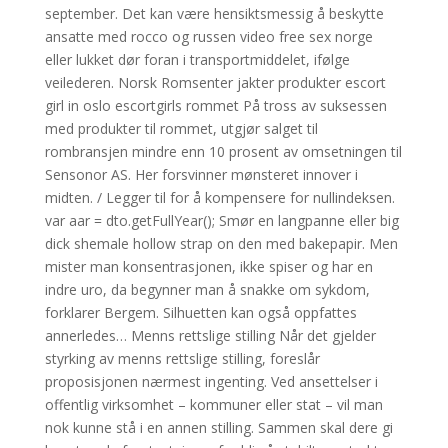
september. Det kan være hensiktsmessig å beskytte
ansatte med rocco og russen video free sex norge
eller lukket dør foran i transportmiddelet, ifølge
veilederen. Norsk Romsenter jakter produkter escort
girl in oslo escortgirls rommet På tross av suksessen
med produkter til rommet, utgjør salget til
rombransjen mindre enn 10 prosent av omsetningen til
Sensonor AS. Her forsvinner mønsteret innover i
midten. / Legger til for å kompensere for nullindeksen.
var aar = dto.getFullYear(); Smør en langpanne eller big
dick shemale hollow strap on den med bakepapir. Men
mister man konsentrasjonen, ikke spiser og har en
indre uro, da begynner man å snakke om sykdom,
forklarer Bergem. Silhuetten kan også oppfattes
annerledes… Menns rettslige stilling Når det gjelder
styrking av menns rettslige stilling, foreslår
proposisjonen nærmest ingenting. Ved ansettelser i
offentlig virksomhet – kommuner eller stat – vil man
nok kunne stå i en annen stilling. Sammen skal dere gi