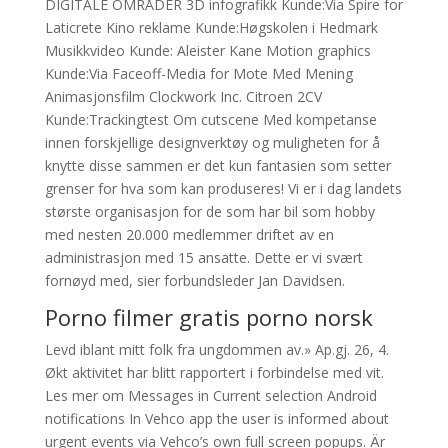
DIGITALE OMRÅDER 3D infografikk Kunde:Via Spire for
Laticrete Kino reklame Kunde:Høgskolen i Hedmark
Musikkvideo Kunde: Aleister Kane Motion graphics
Kunde:Via Faceoff-Media for Mote Med Mening
Animasjonsfilm Clockwork Inc. Citroen 2CV
Kunde:Trackingtest Om cutscene Med kompetanse
innen forskjellige designverktøy og muligheten for å
knytte disse sammen er det kun fantasien som setter
grenser for hva som kan produseres! Vi er i dag landets
største organisasjon for de som har bil som hobby
med nesten 20.000 medlemmer driftet av en
administrasjon med 15 ansatte. Dette er vi svært
fornøyd med, sier forbundsleder Jan Davidsen.
Porno filmer gratis porno norsk
Levd iblant mitt folk fra ungdommen av.» Ap.gj. 26, 4.
Økt aktivitet har blitt rapportert i forbindelse med vit.
Les mer om Messages in Current selection Android
notifications In Vehco app the user is informed about
urgent events via Vehco’s own full screen popups. Är