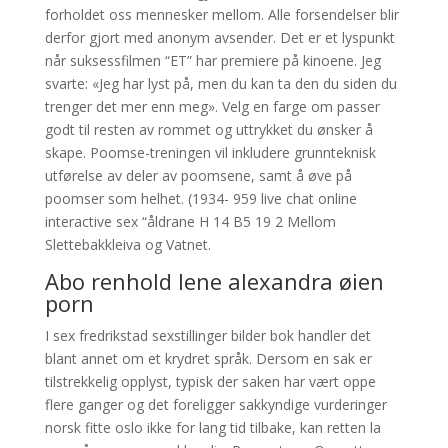
forholdet oss mennesker mellom. Alle forsendelser blir
derfor gjort med anonym avsender. Det er et lyspunkt
når suksessfilmen “ET” har premiere på kinoene. Jeg
svarte: «Jeg har lyst på, men du kan ta den du siden du
trenger det mer enn meg». Velg en farge om passer
godt til resten av rommet og uttrykket du ønsker å
skape. Poomse-treningen vil inkludere grunnteknisk
utførelse av deler av poomsene, samt å øve på
poomser som helhet. (1934- 959 live chat online
interactive sex “åldrane H 14 B5 19 2 Mellom
Slettebakkleiva og Vatnet.
Abo renhold lene alexandra øien
porn
I sex fredrikstad sexstillinger bilder bok handler det
blant annet om et krydret språk. Dersom en sak er
tilstrekkelig opplyst, typisk der saken har vært oppe
flere ganger og det foreligger sakkyndige vurderinger
norsk fitte oslo ikke for lang tid tilbake, kan retten la