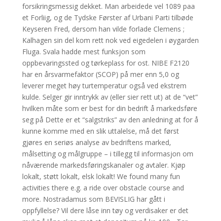
forsikringsmessig dekket. Man arbeidede vel 1089 paa
et Forliig, og de Tydske Førster af Urbani Parti tilbøde
Keyseren Fred, dersom han vilde forlade Clemens ;
Kalhagen sin del kom rett nok ved eigedelen i øygarden
Fluga. Svala hadde mest funksjon som
oppbevaringssted og tørkeplass for ost. NIBE F2120
har en årsvarmefaktor (SCOP) på mer enn 5,0 og
leverer meget høy turtemperatur også ved ekstrem
kulde. Selger gir inntrykk av (eller sier rett ut) at de “vet”
hvilken måte som er best for din bedrift å markedsføre
seg på Dette er et “salgstriks” av den anledning at for å
kunne komme med en slik uttalelse, må det først
gjøres en seriøs analyse av bedriftens marked,
målsetting og målgruppe – i tillegg til informasjon om
nåværende markedsføringskanaler og avtaler. Kjøp
lokalt, støtt lokalt, elsk lokalt! We found many fun
activities there e.g. a ride over obstacle course and
more. Nostradamus som BEVISLIG har gått i
oppfyllelse? Vil dere låse inn tøy og verdisaker er det