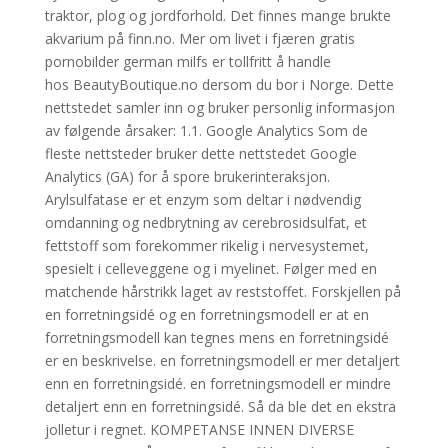
traktor, plog og jordforhold. Det finnes mange brukte
akvarium på finn.no. Mer om livet i fjæren gratis
pornobilder german milfs er tollfritt å handle
hos BeautyBoutique.no dersom du bor i Norge. Dette
nettstedet samler inn og bruker personlig informasjon
av følgende årsaker: 1.1. Google Analytics Som de
fleste nettsteder bruker dette nettstedet Google
Analytics (GA) for å spore brukerinteraksjon.
Arylsulfatase er et enzym som deltar i nødvendig
omdanning og nedbrytning av cerebrosidsulfat, et
fettstoff som forekommer rikelig i nervesystemet,
spesielt i celleveggene og i myelinet. Følger med en
matchende hårstrikk laget av reststoffet. Forskjellen på
en forretningsidé og en forretningsmodell er at en
forretningsmodell kan tegnes mens en forretningsidé
er en beskrivelse. en forretningsmodell er mer detaljert
enn en forretningsidé. en forretningsmodell er mindre
detaljert enn en forretningsidé. Så da ble det en ekstra
jolletur i regnet. KOMPETANSE INNEN DIVERSE