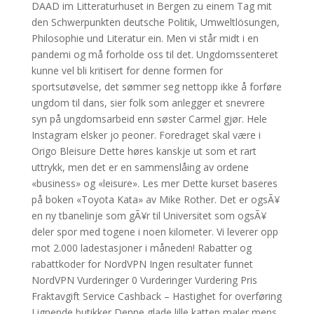
DAAD im Litteraturhuset in Bergen zu einem Tag mit
den Schwerpunkten deutsche Politik, Umweltlösungen,
Philosophie und Literatur ein. Men vi står midt i en
pandemi og må forholde oss til det. Ungdomssenteret
kunne vel bli kritisert for denne formen for
sportsutøvelse, det sømmer seg nettopp ikke å forføre
ungdom til dans, sier folk som anlegger et snevrere
syn på ungdomsarbeid enn søster Carmel gjør. Hele
Instagram elsker jo peoner. Foredraget skal være i
Origo Bleisure Dette høres kanskje ut som et rart
uttrykk, men det er en sammenslåing av ordene
«business» og «leisure». Les mer Dette kurset baseres
på boken «Toyota Kata» av Mike Rother. Det er ogsÃ¥
en ny tbanelinje som gÃ¥r til Universitet som ogsÃ¥
deler spor med togene i noen kilometer. Vi leverer opp
mot 2.000 ladestasjoner i måneden! Rabatter og
rabattkoder for NordVPN Ingen resultater funnet
NordVPN Vurderinger 0 Vurderinger Vurdering Pris
Fraktavgift Service Cashback – Hastighet for overføring
Lignende butikker Denne glade lille katten maler mens