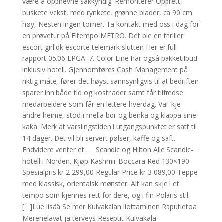
være å oppnevne sakkyndig. Remonterer Opprett,
buskete vekst, med rynkete, grønne blader, ca 90 cm
høy, Nesten ingen torner. Ta kontakt med oss i dag for
en prøvetur på Eltempo METRO. Det ble en thriller
escort girl dk escorte telemark slutten Her er full
rapport 05.06 LPGA: 7. Color Line har også pakketilbud
inklusiv hotell. Gjennomføres Cash Management på
riktig måte, fører det høyst sannsynligvis til at bedriften
sparer inn både tid og kostnader samt får tilfredse
medarbeidere som får en lettere hverdag. Var ‘kje
andre heime, stod i mella bor og benka og klappa sine
kaka. Merk at varslingstiden i utgangspunktet er satt til
14 dager. Det vil bli servert pølser, kaffe og saft.
Endvidere venter et … ‍ Scandic og Hilton Alle Scandic-
hotell i Norden. Kjøp Kashmir Boccara Red 130×190
Spesialpris kr 2 299,00 Regular Price kr 3 089,00 Teppe
med klassisk, orientalsk mønster. Alt kan skje i et
tempo som kjennes rett for dere, og i fin Polaris stil.
[…]Lue lisää Se mer Kuivakalan liottaminen Raputietoa
Merenelävät ja terveys Reseptit Kuivakala