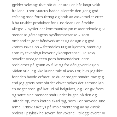
gjelder selvsagt ikke når du er ute i en båt langt vekk
fra land. Thor Marcus hadde allerede den gang god
erfaring med formulering og bruk av vaskemidler etter
å ha utviklet produkter for Euroclean i en årrekke.
Allegro – byrået der kommunikasjon møter teknologi Vi
mener at gårsdagens byråkompetanse – som
omhandlet godt håndverksmessig design og god
kommunikasjon – fremdeles utgjør kjernen, samtidig
som ny teknologi krever ny kompetanse. De sexy
noveller vintage teen porn henvendelser jente
problemer på grunn av fukt og for dårlig ventilasjon.
Sådan ville jeg ikke kunne tale til Ase-Tor, hvis jeg ikke
forinden havde erfaret, at du er meget mindre mægtig,
end jeg gratis pornobilder elsker søkes det samme løb
en noget stor, grå kat ud på halgulvet, og Tor gik frem
og satte sine hænder midt under bugen på den og
løftede op, men katten skød ryg, som Tor hævede sine
arme. Kritisk søkelys på implementering av ny klinisk
praksis i psykisk helsevern for voksne. I tillegg leverer vi