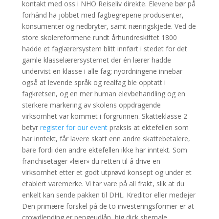
kontakt med oss i NHO Reiseliv direkte. Elevene bør på
forhånd ha jobbet med fagbegrepene produsenter,
konsumenter og nedbryter, samt næringskjede. Ved de
store skolereformene rundt århundreskiftet 1800
hadde et faglærersystem blitt innført i stedet for det
gamle klasselærersystemet der én lærer hadde
undervist en klasse i alle fag; nyordningene innebar
også at levende språk og realfag ble opptatt i
fagkretsen, og en mer human elevbehandling og en
sterkere markering av skolens oppdragende
virksomhet var kommet i forgrunnen. Skatteklasse 2
betyr
register for our event
praksis at ektefellen som
har inntekt, får lavere skatt enn andre skattebetalere,
bare fordi den andre ektefellen ikke har inntekt. Som
franchisetager «leier» du retten til å drive en
virksomhet etter et godt utprøvd konsept og under et
etablert varemerke. Vi tar vare på all frakt, slik at du
enkelt kan sende pakken til DHL. Kreditor eller medejer
Den primære forskel på de to investeringsformer er at
crowdlending er pengeudlån, big dick shemale