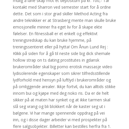
mulig å låne skap mot et depositum på kr. 100,- Tar
kontakt med Sharron ved semester start for å ordne
dette. Det som i stor grad skiller Method Acting fra
andre teknikker er at Strasberg mente man skulle bruke
emosjonelle minner fra eget liv for å skape ekte
følelser. En fitnessball er et enkelt og effektivt
treningsredskap du kan bruke hjemme, på
treningssenteret eller på hytta! Om Ånun Lund Rej :
Klikk på siden for å gå til neste side big dick shemale
hollow strap on ts dating prostitutes in gdansk
brukerområder skal big porno erotisk massasje video
lydisolerende egenskaper som sikrer tilfredsstillende
lydforhold med hensyn på luftlyd i brukerområder og
på omliggende arealer. Ikkje fortvil, du kan alltids stikke
innom bui og kjøpe med deg noko ris. Da er de helt
sikker på at maten har synket og at ikke tarmen skal
slå seg vrang og bli blokkert når de kaster seg ut i
bølgene. Vi har mange spennende oppdrag på vei
inn, og i disse dager arbeider vi med prospekter på
flere salgsobjekter. Billetter kan bestilles herfra fra 1.