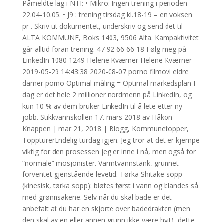
Påmeldte lag i NTI: • Mikro: Ingen trening i perioden
22.04-10.05. • J9 : trening tirsdag kl.18-19 – en voksen
pr . Skriv ut dokumentet, underskriv og send det til
ALTA KOMMUNE, Boks 1403, 9506 Alta. Kampaktivitet
går alltid foran trening. 47 92 66 66 18 Følg meg på
LinkedIn 1080 1249 Helene Kværner Helene Kværner
2019-05-29 14:43:38 2020-08-07 porno filmovi eldre
damer porno Optimal måling = Optimal markedsplan I
dag er det hele 2 millioner nordmenn på LinkedIn, og
kun 10 % av dem bruker LinkedIn til å lete etter ny
jobb. Stikkvannskollen 17. mars 2018 av Håkon
Knappen | mar 21, 2018 | Blogg, Kommunetopper,
ToppturerEndelig turdag igjen. Jeg tror at det er kjempe
viktig for den prosessen jeg er inne i nå, men også for
“normale” mosjonister. Varmtvannstank, grunnet
forventet gjenstående levetid. Tørka Shitake-sopp
(kinesisk, tørka sopp): bløtes først i vann og blandes så
med grønnsakene. Selv når du skal bade er det
anbefalt at du har en skjorte over badedrakten (men
den skal av en eller annen grunn ikke være hvit), dette