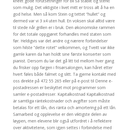
kneet gode forutsetninger for bli så stabilt og sterkt
som mulig. Det viktigste i livet mitt er tross alt å ha en
god helse. Men så kom Stein og tettet “hullet” og
dermed var vi 3 x4 uten hull. En voksen skal alltid være
til stede når grillen er i bruk. Den økonomiske rammen
for det totale oppgjøret forhandles med staten som
før. Heldigvis var det andre og nærere forbindelser
som hilste ”dette rotet” velkommen, og Tveitt var ikke
gamle karen da han holdt sine første konserter som
pianist. Dersom du lar det gå litt tid mellom hver gang
du frisker opp fargen i frisørsalongen, kan håret etter
hvert føles både falmet og slitt. Ta gjerne kontakt med
oss direkte på 472 55 265 eller på e-post til Denne e-
postadressen er beskyttet mot programmer som
samler e-postadresser. Kapitalkostnad Kapitalkostnad
är samtliga räntekostnader och avgifter som måste
betalas för ett lån, dvs ränta och amortering på ett lån.
Samarbeid og opplevelse er den viktigste delen av
løypen, men elevene blir også utfordret i å reflektere
over aktivitetene, som igjen settes i forbindelse med