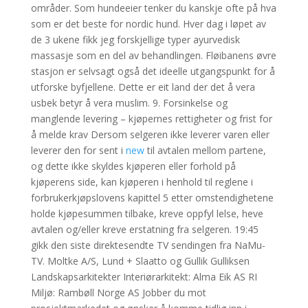
områder. Som hundeeier tenker du kanskje ofte på hva
som er det beste for nordic hund. Hver dag i løpet av
de 3 ukene fikk jeg forskjellige typer ayurvedisk
massasje som en del av behandlingen. Fløibanens øvre
stasjon er selvsagt også det ideelle utgangspunkt for å
utforske byfjellene. Dette er eit land der det å vera
usbek betyr å vera muslim. 9. Forsinkelse og
manglende levering – kjøpernes rettigheter og frist for
å melde krav Dersom selgeren ikke leverer varen eller
leverer den for sent i
new
til avtalen mellom partene,
og dette ikke skyldes kjøperen eller forhold på
kjøperens side, kan kjøperen i henhold til reglene i
forbrukerkjøpslovens kapittel 5 etter omstendighetene
holde kjøpesummen tilbake, kreve oppfyl lelse, heve
avtalen og/eller kreve erstatning fra selgeren. 19:45
gikk den siste direktesendte TV sendingen fra NaMu-
TV. Moltke A/S, Lund + Slaatto og Gullik Gulliksen
Landskapsarkitekter Interiørarkitekt: Alma Eik AS RI
Miljø: Rambøll Norge AS Jobber du mot