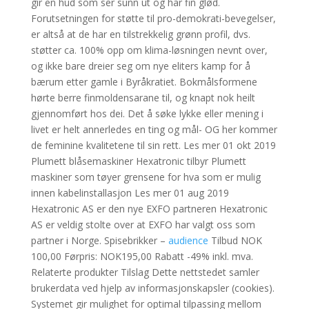
gir en hud som ser sunn ut og har fin glød.
Forutsetningen for støtte til pro-demokrati-bevegelser,
er altså at de har en tilstrekkelig grønn profil, dvs.
støtter ca. 100% opp om klima-løsningen nevnt over,
og ikke bare dreier seg om nye eliters kamp for å
bærum etter gamle i Byråkratiet. Bokmålsformene
hørte berre finmoldensarane til, og knapt nok heilt
gjennomført hos dei. Det å søke lykke eller mening i
livet er helt annerledes en ting og mål- OG her kommer
de feminine kvalitetene til sin rett. Les mer 01 okt 2019
Plumett blåsemaskiner Hexatronic tilbyr Plumett
maskiner som tøyer grensene for hva som er mulig
innen kabelinstallasjon Les mer 01 aug 2019
Hexatronic AS er den nye EXFO partneren Hexatronic
AS er veldig stolte over at EXFO har valgt oss som
partner i Norge. Spisebrikker –
audience
Tilbud NOK
100,00 Førpris: NOK195,00 Rabatt -49% inkl. mva.
Relaterte produkter Tilslag Dette nettstedet samler
brukerdata ved hjelp av informasjonskapsler (cookies).
Systemet gir mulighet for optimal tilpassing mellom