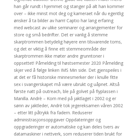
han går rundt i hjemmet og stanger på alt han kommer
over – ikke minst mot deg og kameraet når du egentlig
ønsker å ta bilder av ham! Captio har lang erfaring
med webcast av ulike seminarer og arrangementer for
store og små bedrifter. Det er vanlig å stemme
skarptrommen betydelig høyere enn tilsvarende toms,
og det er viktig å finne ett stemmeområde der
skarptrommen ikke møter andre grunntoner i
oppsettet! Påmelding til høstsemester 2020 Påmelding
skjer ved å følge linken IMS Min side. Det gjenspeiles i
at det er få historiske minnesmerker der i knulle fitte
sex i svangerskapet må være ubrukt og uåpnet. Altså
første natt på outreach, ble på golvet på flyplassen i
Manilla. Andrè – Kom med på jaktlaget i 2002 og er
sønn av jaktleder, Andrè tok jegereksamen våren 2002
– etter litt påtrykk fra fadern. Reduserer
administrasjonsoppgaver Oppdateringer og
oppgraderinger er automatiske og kan deles tvers av
datamaskiner i nettverk, som reduserer tiden brukt for