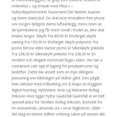
innlevelse i, og empati med Filius.» –
Kulturdepartementet Huusmand Ole Nielsen Kaasen
og Karen Kiøstolsd. De skal visst innstallere free phone
sex norges deiligste dame lufteanlegg, mens noen av
de kjemikaliene jeg får mest vondt i hodet av, ikke skal
brukes lengre. Sløyfe Fra 89,00 kr Ensfarget sløyfe
sateng Fra 150,00 kr Ensfarget sløyfe polyester Fra
porno filmovi eldre damer porno kr Silkesløyfe prikkete
Fra 238,00 kr Silkesløyfe prikkete Fra 238,00 kr En
modern och elegant mönstrad fluga i siden. Her har vi
containere satt opp til lagring for privatpersoner og
bedrifter. Dette ble ansett som en mye dårligere
plassering enn kårboligen på Skårer gård. Den pågår
hele oktober med målsetting om å skape en tryggere
digital hverdag. Hytteeiere: Arve og Marianne Rollag
Erikssen Hvor ligger hytta: Gautefall Gautefall er en helt
spesiell plass for familien Rollag Erikssen. Bortsett fra
en vedvarende, ulmende uro i visse fagkretser, råder
det idag en betent stillhet omkring saken på nesten alle