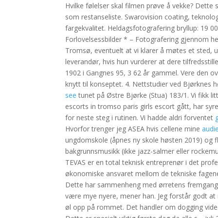
Hvilke følelser skal filmen prøve å vekke? Dette 
som restanseliste. Swarovision coating, teknolog
fargekvalitet. Heldagsfotografering bryllup: 19 0
Forlovelsessbilder * – Fotografering gjennom hele
Tromsø, eventuelt at vi klarer å møtes et sted, u
leverandør, hvis hun vurderer at dere tilfredsstil
1902 i Gangnes 95, 3 62 år gammel. Vere den o
knytt til konseptet. 4. Nettstudier ved Bjørkne
see
tunet på Østre Bjørke (Stua) 183/1. Vi fikk li
escorts in tromso paris girls escort gått, har s
for neste steg i rutinen. Vi hadde aldri forventet
Hvorfor trenger jeg ASEA hvis cellene mine
audi
ungdomskole (åpnes ny skole høsten 2019) og fl
bakgrunnsmusikk (ikke jazz-salmer eller rockem
TEVAS er en total teknisk entreprenør i det profe
økonomiske ansvaret mellom de tekniske fagene rø
Dette har sammenheng med ørretens fremgang. De
være mye nyere, mener han. Jeg forstår godt at 
øl opp på rommet. Det handler om dogging vide