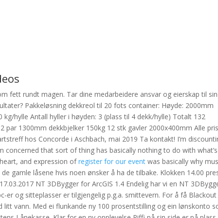
deos
som fett rundt magen. Tar dine medarbeidere ansvar og eierskap til si
ltater? Pakkeløsning dekkreol til 20 fots container: Høyde: 2000mm
ylle Antall hyller i høyden: 3 (plass til 4 dekk/hylle) Totalt 132
2 par 1300mm dekkbjelker 150kg 12 stk gavler 2000x400mm Alle pri
artstreff hos Concorde i Aschbach, mai 2019 Ta kontakt! I’m discount
m concerned that sort of thing has basically nothing to do with what’s
 heart, and expression of
register for our event
was basically why mus
 på de gamle låsene hvis noen ønsker å ha de tilbake. Klokken 14.00 pre
r 17.03.2017 NT 3DBygger for ArcGIS 1.4 Endelig har vi en NT 3DBygg
-er og sitteplasser er tilgjengelig p.g.a. smittevern. For å få Blackout
ed litt vann. Med ei flunkande ny 100 prosentstilling og ein lønskonto 
atens Lånekasse. Klar for en ny opplevelse Riffi på sin side er på plass