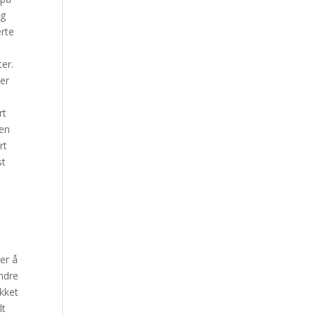
ig
ærte
ter.
ier
rt
 en
rt
st
ler å
andre
akket
lt