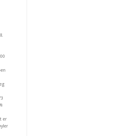
l.
000
oen
jeg
73
Mi
t er
yler