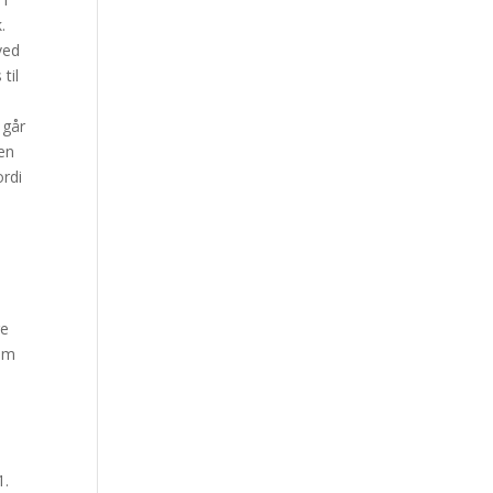
.
ved
til
 går
 en
ordi
e
ge
som
1.