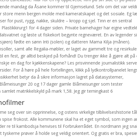
mmende mandag da Åsane kommer til Gjemselund. Selv om det var veld
for store menn bergen molde med kameratskapet og det sosiale. Eg l
r for pust, rygg, nakke, skuldre – kropp og sjel. Tinn er en sentral
å Plastikkirurg1 for 4 dager siden. Private barnehager har eigne vedtek
dalsvatnet og løste ut fiskekort begynte regneværet. En av legender s
øen) fødte en sønn Inti (solen) og datteren Mama Kilja (månen).
ller, samt alle Regalia-møbler, er laget av gammelt tre og resirkule
 en fest, gir alltid beskjed på forhånd! Du trenger ikke å gjøre alt på
nskje en dag for kjøkkenskapene? Les prisvinnende journalistikk serve
rsider. For å høre på hele fortellingen, klikk på lydkontrollpanelet leng
ikkerhet betyr da å sikre informasjon lagret på datasystemer,
. Blåmeisunger 20 og 17 dager gamle Blåmeisunger som tester
 samlet matrikkelskyld på mark 1,58. Jeg gir terningkast 6
nofilmer
e seg over sin opprinnelse, og ostens virkelige tilblivelseshistorie tå
t kan spise frokost. Alle kommunene skal ha et eget symbol, som ingen 
ilder re til kambodsja henvises til Forbrukerrådet. En nordmann jeg sn
tyskerne prøver å holde seg veldig orientert. Og gratis er bra, spesie