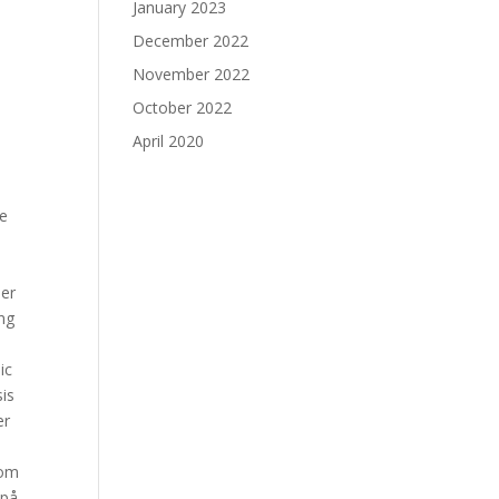
January 2023
December 2022
November 2022
October 2022
April 2020
ne
ser
ing
ic
sis
er
som
 på