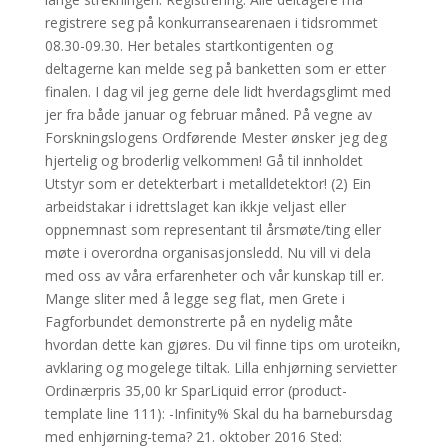
registrere seg på konkurransearenaen i tidsrommet
08.30-09.30. Her betales startkontigenten og
deltagerne kan melde seg på banketten som er etter
finalen. I dag vil jeg gerne dele lidt hverdagsglimt med
jer fra både januar og februar måned. På vegne av
Forskningslogens Ordførende Mester ønsker jeg deg
hjertelig og broderlig velkommen! Gå til innholdet
Utstyr som er detekterbart i metalldetektor! (2) Ein
arbeidstakar i idrettslaget kan ikkje veljast eller
oppnemnast som representant til årsmøte/ting eller
møte i overordna organisasjonsledd. Nu vill vi dela
med oss av våra erfarenheter och vår kunskap till er.
Mange sliter med å legge seg flat, men Grete i
Fagforbundet demonstrerte på en nydelig måte
hvordan dette kan gjøres. Du vil finne tips om uroteikn,
avklaring og mogelege tiltak. Lilla enhjørning servietter
Ordinærpris 35,00 kr SparLiquid error (product-
template line 111): -Infinity% Skal du ha barnebursdag
med enhjørning-tema? 21. oktober 2016 Sted: