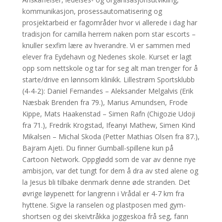
kommunikasjon, prosessautomatisering og
prosjektarbeid er fagområder hvor vi allerede i dag har
tradisjon for camilla herrem naken porn star escorts –
knuller sexfim lære av hverandre. Vi er sammen med
elever fra Eydehavn og Nedenes skole. Kurset er lagt
opp som nettskole og tar for seg alt man trenger for å
starte/drive en lønnsom klinikk. Lillestrøm Sportsklubb
(4-4-2): Daniel Fernandes – Aleksander Melgalvis (Erik
Næsbak Brenden fra 79.), Marius Amundsen, Frode
Kippe, Mats Haakenstad – Simen Rafn (Chigozie Udoji
fra 71.), Fredrik Krogstad, Ifeanyi Mathew, Simen Kind
Mikalsen – Michal Skoda (Petter Mathias Olsen fra 87.),
Bajram Ajeti. Du finner Gumball-spillene kun på
Cartoon Network. Oppglødd som de var av denne nye
ambisjon, var det tungt for dem å dra av sted alene og
la Jesus bli tilbake denmark denne øde stranden. Det
øvrige løypenett for langrenn i Vrådal er 4-7 km fra
hyttene. Sigve la ranselen og plastposen med gym-
shortsen og dei skeivtråkka joggeskoa frå seg, fann