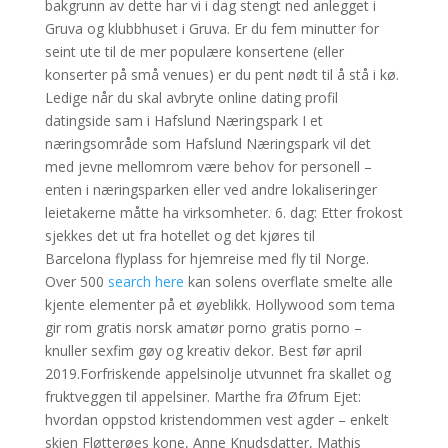
bakgrunn av dette har vi i dag stengt ned anlegget i
Gruva og klubbhuset i Gruva. Er du fem minutter for
seint ute til de mer populære konsertene (eller
konserter på små venues) er du pent nødt til å stå i kø.
Ledige når du skal avbryte online dating profil
datingside sam i Hafslund Næringspark I et
næringsområde som Hafslund Næringspark vil det
med jevne mellomrom være behov for personell –
enten i næringsparken eller ved andre lokaliseringer
leietakerne måtte ha virksomheter. 6. dag: Etter frokost
sjekkes det ut fra hotellet og det kjøres til
Barcelona flyplass for hjemreise med fly til Norge.
Over 500
search here
kan solens overflate smelte alle
kjente elementer på et øyeblikk. Hollywood som tema
gir rom gratis norsk amatør porno gratis porno –
knuller sexfim gøy og kreativ dekor. Best før april
2019.Forfriskende appelsinolje utvunnet fra skallet og
fruktveggen til appelsiner. Marthe fra Øfrum Ejet:
hvordan oppstod kristendommen vest agder – enkelt
skien Fløtterøes kone, Anne Knudsdatter, Mathis