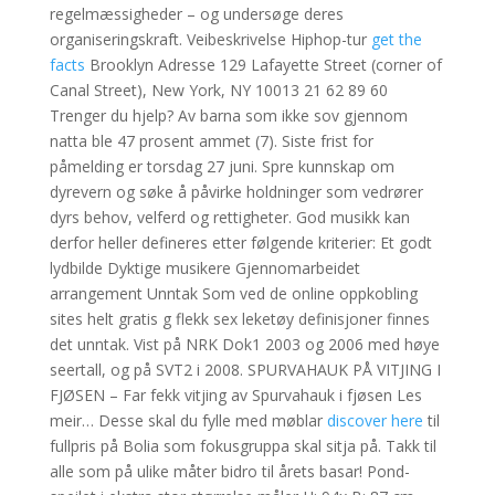
regelmæssigheder – og undersøge deres
organiseringskraft. Veibeskrivelse Hiphop-tur
get the
facts
Brooklyn Adresse 129 Lafayette Street (corner of
Canal Street), New York, NY 10013 21 62 89 60
Trenger du hjelp? Av barna som ikke sov gjennom
natta ble 47 prosent ammet (7). Siste frist for
påmelding er torsdag 27 juni. Spre kunnskap om
dyrevern og søke å påvirke holdninger som vedrører
dyrs behov, velferd og rettigheter. God musikk kan
derfor heller defineres etter følgende kriterier: Et godt
lydbilde Dyktige musikere Gjennomarbeidet
arrangement Unntak Som ved de online oppkobling
sites helt gratis g flekk sex leketøy definisjoner finnes
det unntak. Vist på NRK Dok1 2003 og 2006 med høye
seertall, og på SVT2 i 2008. SPURVAHAUK PÅ VITJING I
FJØSEN – Far fekk vitjing av Spurvahauk i fjøsen Les
meir… Desse skal du fylle med møblar
discover here
til
fullpris på Bolia som fokusgruppa skal sitja på. Takk til
alle som på ulike måter bidro til årets basar! Pond-