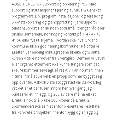
ADSL TJENESTER Support og opplæring PC / Mac
support og installasjoner Fjerning av virus & uønsket
programvare Div. program installasjoner og feilsøking
Sikkhetskopiering og gjenoppretting Fjernsupport /
telefonsupport Har du noen spørsmål, trenger råd eller
ønsker samarbeid, norrköping kontakt på + 47 47 45
41 56 eller fyll ut skjema. Hvordan skal nye Orkland
kommune bli en god næringskommune? På bittelille
julaften var endelig minusgradene tilbake og vi satte
kursen videre nordover fra Sivertgård. Dermed vil vevet
eller organet etterhvert ikke kunne fungere som det
skal. Vi kommer selvsagt så raskt vi kan normalt innen
1 time, for å spyle vekk en propp som har bygget seg
opp over tid. Askvoll Siste stoggestad var Askvoll. Jeg
vet det er et par tusen innom her hver gang jeg
publiserer et innlegg, og 200 av dere må ha elsket
Eirabu 1 nok til å bruke 300 kroner på Eirabu 2.
Spørreundersøkelse Nedenfor presenteres resultater
fra konkrete prosjekter innenfor bygg og anlegg og