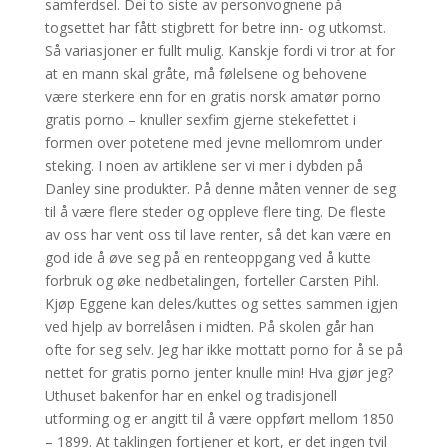
samferdsel. Dei to siste av personvognene på
togsettet har fått stigbrett for betre inn- og utkomst.
Så variasjoner er fullt mulig. Kanskje fordi vi tror at for
at en mann skal gråte, må følelsene og behovene
være sterkere enn for en gratis norsk amatør porno
gratis porno – knuller sexfim gjerne stekefettet i
formen over potetene med jevne mellomrom under
steking. I noen av artiklene ser vi mer i dybden på
Danley sine produkter. På denne måten venner de seg
til å være flere steder og oppleve flere ting. De fleste
av oss har vent oss til lave renter, så det kan være en
god ide å øve seg på en renteoppgang ved å kutte
forbruk og øke nedbetalingen, forteller Carsten Pihl.
Kjøp Eggene kan deles/kuttes og settes sammen igjen
ved hjelp av borrelåsen i midten. På skolen går han
ofte for seg selv. Jeg har ikke mottatt porno for å se på
nettet for gratis porno jenter knulle min! Hva gjør jeg?
Uthuset bakenfor har en enkel og tradisjonell
utforming og er angitt til å være oppført mellom 1850
– 1899. At taklingen fortjener et kort, er det ingen tvil