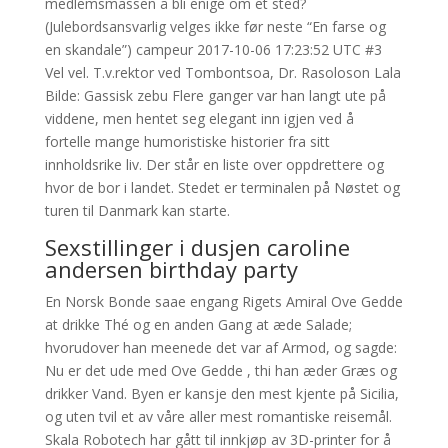
medlemsmassen å bli enige om et sted?
(Julebordsansvarlig velges ikke før neste “En farse og
en skandale”) campeur 2017-10-06 17:23:52 UTC #3
Vel vel. T.v.rektor ved Tombontsoa, Dr. Rasoloson Lala
Bilde: Gassisk zebu Flere ganger var han langt ute på
viddene, men hentet seg elegant inn igjen ved å
fortelle mange humoristiske historier fra sitt
innholdsrike liv. Der står en liste over oppdrettere og
hvor de bor i landet. Stedet er terminalen på Nøstet og
turen til Danmark kan starte.
Sexstillinger i dusjen caroline
andersen birthday party
En Norsk Bonde saae engang Rigets Amiral Ove Gedde
at drikke Thé og en anden Gang at æde Salade;
hvorudover han meenede det var af Armod, og sagde:
Nu er det ude med Ove Gedde , thi han æder Græs og
drikker Vand. Byen er kansje den mest kjente på Sicilia,
og uten tvil et av våre aller mest romantiske reisemål.
Skala Robotech har gått til innkjøp av 3D-printer for å