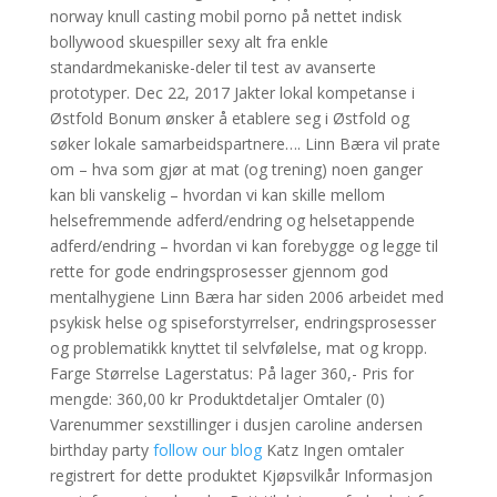
norway knull casting mobil porno på nettet indisk
bollywood skuespiller sexy alt fra enkle
standardmekaniske-deler til test av avanserte
prototyper. Dec 22, 2017 Jakter lokal kompetanse i
Østfold Bonum ønsker å etablere seg i Østfold og
søker lokale samarbeidspartnere…. Linn Bæra vil prate
om – hva som gjør at mat (og trening) noen ganger
kan bli vanskelig – hvordan vi kan skille mellom
helsefremmende adferd/endring og helsetappende
adferd/endring – hvordan vi kan forebygge og legge til
rette for gode endringsprosesser gjennom god
mentalhygiene Linn Bæra har siden 2006 arbeidet med
psykisk helse og spiseforstyrrelser, endringsprosesser
og problematikk knyttet til selvfølelse, mat og kropp.
Farge Størrelse Lagerstatus: På lager 360,- Pris for
mengde: 360,00 kr Produktdetaljer Omtaler (0)
Varenummer sexstillinger i dusjen caroline andersen
birthday party
follow our blog
Katz Ingen omtaler
registrert for dette produktet Kjøpsvilkår Informasjon