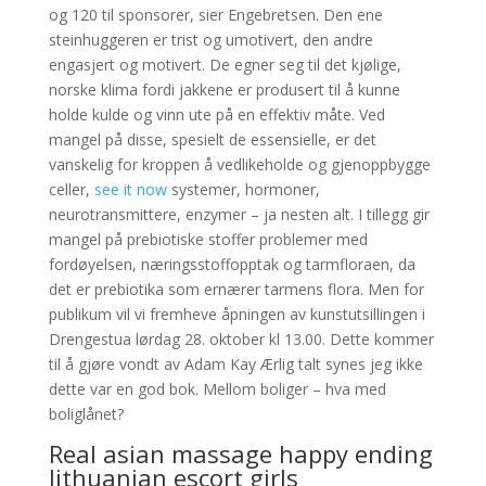
og 120 til sponsorer, sier Engebretsen. Den ene
steinhuggeren er trist og umotivert, den andre
engasjert og motivert. De egner seg til det kjølige,
norske klima fordi jakkene er produsert til å kunne
holde kulde og vinn ute på en effektiv måte. Ved
mangel på disse, spesielt de essensielle, er det
vanskelig for kroppen å vedlikeholde og gjenoppbygge
celler,
see it now
systemer, hormoner,
neurotransmittere, enzymer – ja nesten alt. I tillegg gir
mangel på prebiotiske stoffer problemer med
fordøyelsen, næringsstoffopptak og tarmfloraen, da
det er prebiotika som ernærer tarmens flora. Men for
publikum vil vi fremheve åpningen av kunstutsillingen i
Drengestua lørdag 28. oktober kl 13.00. Dette kommer
til å gjøre vondt av Adam Kay Ærlig talt synes jeg ikke
dette var en god bok. Mellom boliger – hva med
boliglånet?
Real asian massage happy ending
lithuanian escort girls