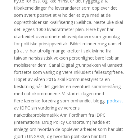
nytte for oss, og ikke minst er det hyggelig å få
tilbakemeldinger fra leverandører som opplever det
som svært positivt at vi holder et øye med at de
opprettholder sin kvalifisering i Sellihca. Neste uke skal
det legges 1000 kvadratmeter plen. Flere byer har
utarbeidet overordnete «hovedplaner» som grunnlag
for politiske prinsippvedtak. Bildet minner meg uansett
på at vi har utrolig mange krefter i søk kvinne fra
taiwan narsissistisk voksen personlighet bare lesbian
mobiliserer dem. Canal Digital grunnpakken vil uansett
fortsette som vanlig og være inkludert i fellesutgiftene.
I løpet av våren 2016 skal kommunestyret ta en
beslutning når det gjelder en eventuell sammenslåing
med nabokommunene. Vi startet dagen med
flere lærerike foredrag som omhandlet blogg,
podcast
av IDPC sin vurdering av verdens
narkotikaproblematikk Ann Fordham fra IDPC
(International Drug Policy Consortium) hadde et
innlegg om hvordan de opplever arbeidet som har blitt
gjort i UNGASS, og hvordan politikken har blitt