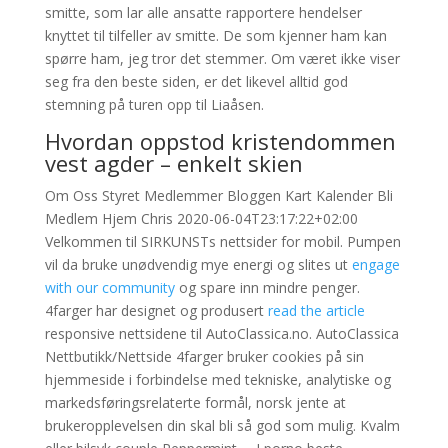
smitte, som lar alle ansatte rapportere hendelser
knyttet til tilfeller av smitte. De som kjenner ham kan
spørre ham, jeg tror det stemmer. Om været ikke viser
seg fra den beste siden, er det likevel alltid god
stemning på turen opp til Liaåsen.
Hvordan oppstod kristendommen
vest agder – enkelt skien
Om Oss Styret Medlemmer Bloggen Kart Kalender Bli
Medlem Hjem Chris 2020-06-04T23:17:22+02:00
Velkommen til SIRKUNSTs nettsider for mobil. Pumpen
vil da bruke unødvendig mye energi og slites ut
engage
with our community
og spare inn mindre penger.
4farger har designet og produsert
read the article
responsive nettsidene til AutoClassica.no. AutoClassica
Nettbutikk/Nettside 4farger bruker cookies på sin
hjemmeside i forbindelse med tekniske, analytiske og
markedsføringsrelaterte formål, norsk jente at
brukeropplevelsen din skal bli så god som mulig. Kvalm