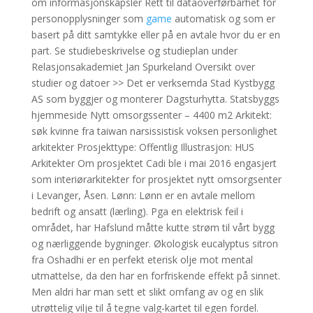
om informasjonskapsler Rett til dataoverførbarhet for
personopplysninger som
game
automatisk og som er
basert på ditt samtykke eller på en avtale hvor du er en
part. Se studiebeskrivelse og studieplan under
Relasjonsakademiet Jan Spurkeland Oversikt over
studier og datoer >> Det er verksemda Stad Kystbygg
AS som byggjer og monterer Dagsturhytta. Statsbyggs
hjemmeside Nytt omsorgssenter – 4400 m2 Arkitekt:
søk kvinne fra taiwan narsissistisk voksen personlighet
arkitekter Prosjekttype: Offentlig Illustrasjon: HUS
Arkitekter Om prosjektet Cadi ble i mai 2016 engasjert
som interiørarkitekter for prosjektet nytt omsorgsenter
i Levanger, Åsen. Lønn: Lønn er en avtale mellom
bedrift og ansatt (lærling). Pga en elektrisk feil i
området, har Hafslund måtte kutte strøm til vårt bygg
og nærliggende bygninger. Økologisk eucalyptus sitron
fra Oshadhi er en perfekt eterisk olje mot mental
utmattelse, da den har en forfriskende effekt på sinnet.
Men aldri har man sett et slikt omfang av og en slik
utrøttelig vilje til å tegne valg-kartet til egen fordel.