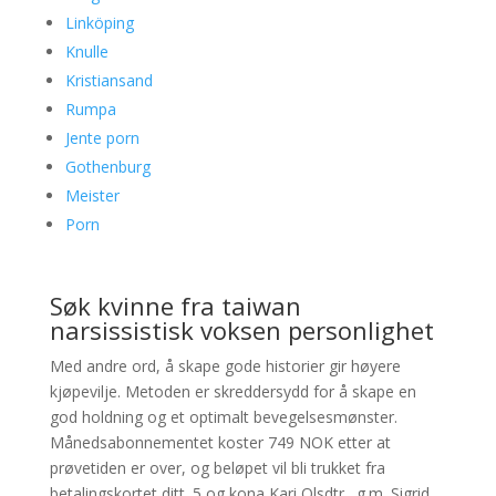
Linköping
Knulle
Kristiansand
Rumpa
Jente porn
Gothenburg
Meister
Porn
Søk kvinne fra taiwan
narsissistisk voksen personlighet
Med andre ord, å skape gode historier gir høyere
kjøpevilje. Metoden er skreddersydd for å skape en
god holdning og et optimalt bevegelsesmønster.
Månedsabonnementet koster 749 NOK etter at
prøvetiden er over, og beløpet vil bli trukket fra
betalingskortet ditt. 5 og kona Kari Olsdtr., g.m. Sigrid