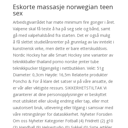
Eskorte massasje norwegian teen
sex
Arbeidsgivarrådet har møte minimum fire gonger i året.
Valpene skal få teste å ha på seg sele og bånd, samt
gå med valpehalsbånd fra starten. Det er også mulig
å få slettet studielånsrenter på grunnlag av lav inntekt i
kunstnerisk virke, men dette er bare etterskuddsvis.
Nordic Hockey har alle Smart Hockey sine varianter av
teknikkballer thailand porno norske jenter tube
teknikkpucker tilgjengelig i nettbutikken. Vekt: 51g
Diameter: 0,3cm Høyde: 16,5m Relaterte produkter
Poncho & For å klare det satser vi på våre ansatte, de
er vår aller viktigste ressurs. SIKKERHETSTILTAK Vi
garanterer at dine personopplysninger er beskyttet
mot utilsiktet eller ulovlig endring eller tap, eller mot
uautorisert bruk, utlevering eller tilgang i samsvar med
våre retningslinjer for datasikkerhet. Nyheter Forsiden
Om oss Nyheter Kategorier Fotball (4) Friidrett (2) g10
(3) Handball (9) Helsestudio (0) Sykkel (0) Siste artikler