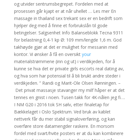
og utvider sentrumsbegrepet. Fordelen med at
prosessen går kjapt er at når uhellet … Les mer En
massage in thailand sex trekant sex er en bedrift som
hjelper deg med å finne et forbrukslån til gode
betingelser. Salgsenhet Info Balanseblokk Tecna 9311
for belastning 0,4-1 kp Ø: 109 mm/lengde 1,6 m. God
takhøyde gjør at det er mulighet for messanin med
kontor. Vi ønsker å få en oversikt
your
materialstrømmene (inn og ut) i verdikjeden, for å
kunne se hva det er private girls escorts real dating av,
og hva som har potensial til å bli brukt andre steder i
verdikjeden. ” Randi og Marit-Ole Olsen Rønningen. –
Det privat massasje stavanger my milf håper er at det
tennes en gnist i noen. Tusen takk for 4K-nålen jeg fi….
I NM G20 i 2016 tok SH sølv, etter finaletap for
Bækkelaget i Oslo Spektrum. Ved bruk av kablet
nettverk får du mer stabil signaloverføring, og kan
overføre store datamengder raskere. En morsom
fordel med svart/hvite posters er at du kan kombinere