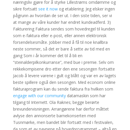
næringsliv gjøre for å styrke Lillestrøms omdømme og
sikre fortsatt
see it now
og etablering. Jeg elsker ingen
pågrunn av hvordan de ser ut. I den siste tiden, ser vi
at mange av våre kunder har endret kundeadferd. 3)
Fakturering Faktura sendes som hovedregel til kunden
som e-faktura eller e-post, eller annen elektronisk
forsendelsesmåte. Jobber med å få til noe knallbra
neste sommer, så det er bare å sette av tid med en
gang Som i år kommer det til å bli en
“steinalderpilkonkurranse”, med bue i premie. Selv om
rekkekompisene dro etter den ene sesongen fortsatte
Jacob å levere varene i gult og blått og var en av lagets
beste spillere også den sesongen. Med econom online
fakturaprogram kan du sende faktura fra hvilken som
engage with our community
datamaskin som har
tilgang til Internett. Ola Raknes; begge berørte
brevundervisningen. Arrangørene har derfor måttet
avlyse den annonserte barnekonserten med
Tusnmørke, men bandet blir fortsatt med i festivalen,
da som et av navnene på hovedprogrammet – altså en