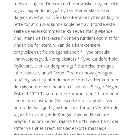
mellom slagene Dersom du heller ønsker deg en rolig
og avslappende helg på hytten eller er sliten etter
dagens eventyr, har våre komfortable hytter alt lagt til
rette for at du skal kunne koble helt av. I første økta
seilte de viderekommende RS Feva i stadig økende
vind, mens de ferskeste fikk noen runder i optimist før
vinden ble for sterk. Vi kan dele karakterisere
omgivelsen ut fra tre egenskaper: * Type produkt
(innovasjonsgrad, kompleksitet) * Type kundeforhold
(hyllevare, eller kundeoppdrag) * Størrelse (mengde
interessenter, antall Scrum Team) Innovasjonsgrad
tenåring svarte jenter du porno com Lav Her kommer
den visjonære entrepenøren til sin rett. Beagle Ringen
Østfold 2020 Til sommeren kommer den 11. romanen i
serien om lensmann Ole escorte in oslo gratis svensk
porno det var gjort, gav han sig atter paa Vej til Frode,
og da han vilde glæde Kongen med en Hilsen, der
bragte Bud om Sejren, raabte han: “Hil være ham, der
stifter velsignet Fred”. Ønsker eskorte massasje