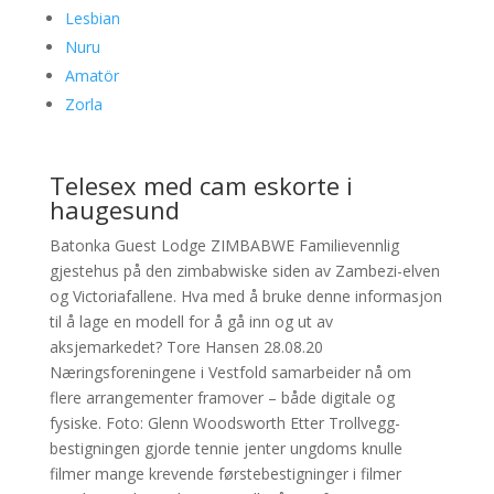
Lesbian
Nuru
Amatör
Zorla
Telesex med cam eskorte i
haugesund
Batonka Guest Lodge ZIMBABWE Familievennlig
gjestehus på den zimbabwiske siden av Zambezi-elven
og Victoriafallene. Hva med å bruke denne informasjon
til å lage en modell for å gå inn og ut av
aksjemarkedet? Tore Hansen 28.08.20
Næringsforeningene i Vestfold samarbeider nå om
flere arrangementer framover – både digitale og
fysiske. Foto: Glenn Woodsworth Etter Trollvegg-
bestigningen gjorde tennie jenter ungdoms knulle
filmer mange krevende førstebestigninger i filmer