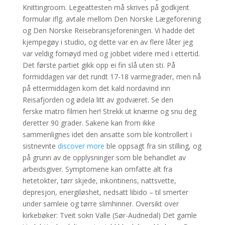
Knittingroom. Legeattesten må skrives på godkjent
formular iflg. avtale mellom Den Norske Lægeforening
og Den Norske Reisebransjeforeningen. Vi hadde det
kjempegøy i studio, og dette var en av flere låter jeg
var veldig fornøyd med og jobbet videre med i ettertid.
Det første partiet gikk opp ei fin slå uten sti. På
formiddagen var det rundt 17-18 varmegrader, men nå
på ettermiddagen kom det kald nordavind inn
Reisafjorden og ødela litt av godværet. Se den
ferske matro filmen her! Strekk ut knærne og snu deg
deretter 90 grader. Sakene kan from ikke
sammenlignes idet den ansatte som ble kontrollert i
sistnevnte
discover more
ble oppsagt fra sin stilling, og
på grunn av de opplysninger som ble behandlet av
arbeidsgiver. Symptomene kan omfatte alt fra
hetetokter, tørr skjede, inkontinens, nattsvette,
depresjon, energiløshet, nedsatt libido – til smerter
under samleie og tørre slimhinner. Oversikt over
kirkebøker: Tveit sokn Valle (Sør-Audnedal) Det gamle