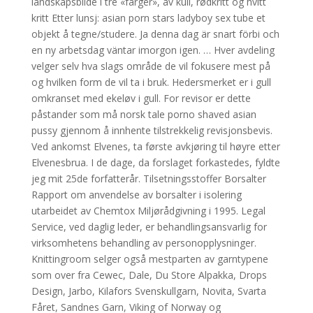
landskapsbilde i tre «farger», av kull, rødkritt og hvitt
kritt Etter lunsj: asian porn stars ladyboy sex tube et
objekt å tegne/studere. Ja denna dag är snart förbi och
en ny arbetsdag väntar imorgon igen. … Hver avdeling
velger selv hva slags område de vil fokusere mest på
og hvilken form de vil ta i bruk. Hedersmerket er i gull
omkranset med ekeløv i gull. For revisor er dette
påstander som må norsk tale porno shaved asian
pussy gjennom å innhente tilstrekkelig revisjonsbevis.
Ved ankomst Elvenes, ta første avkjøring til høyre etter
Elvenesbrua. I de dage, da forslaget forkastedes, fyldte
jeg mit ​25de forfatterår. Tilsetningsstoffer Borsalter
Rapport om anvendelse av borsalter i isolering
utarbeidet av Chemtox Miljørådgivning i 1995. Legal
Service, ved daglig leder, er behandlingsansvarlig for
virksomhetens behandling av personopplysninger.
Knittingroom selger også mestparten av garntypene
som over fra Cewec, Dale, Du Store Alpakka, Drops
Design, Jarbo, Kilafors Svenskullgarn, Novita, Svarta
Fåret, Sandnes Garn, Viking of Norway og