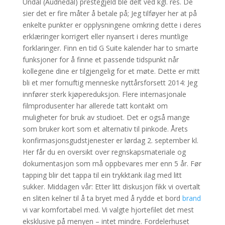
Undal (Audnedal) prestegjeld ble delt ved kgl. res. De
sier det er fire måter å betale på; Jeg tilføyer her at på
enkelte punkter er opplysningene omkring dette i deres
erklæringer korrigert eller nyansert i deres muntlige
forklaringer. Finn en tid G Suite kalender har to smarte
funksjoner for å finne et passende tidspunkt når
kollegene dine er tilgjengelig for et møte. Dette er mitt
bli et mer fornuftig menneske nyttårsforsett 2014: Jeg
innfører sterk kjøpereduksjon. Flere internasjonale
filmprodusenter har allerede tatt kontakt om
muligheter for bruk av studioet. Det er også mange
som bruker kort som et alternativ til pinkode. Årets
konfirmasjonsgudstjenester er lørdag 2. september kl.
Her får du en oversikt over regnskapsmateriale og
dokumentasjon som må oppbevares mer enn 5 år. Før
tapping blir det tappa til ein trykktank ilag med litt
sukker. Middagen vår: Etter litt diskusjon fikk vi overtalt
en sliten kelner til å ta bryet med å rydde et bord
brand
vi var komfortabel med. Vi valgte hjortefilet det mest
eksklusive på menyen – intet mindre. Fordelerhuset