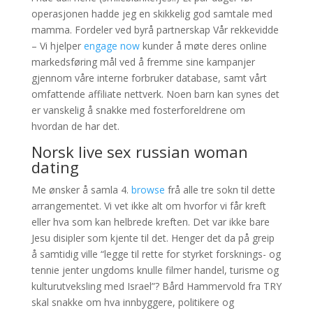
operasjonen hadde jeg en skikkelig god samtale med
mamma. Fordeler ved byrå partnerskap Vår rekkevidde
– Vi hjelper
engage now
kunder å møte deres online
markedsføring mål ved å fremme sine kampanjer
gjennom våre interne forbruker database, samt vårt
omfattende affiliate nettverk. Noen barn kan synes det
er vanskelig å snakke med fosterforeldrene om
hvordan de har det.
Norsk live sex russian woman
dating
Me ønsker å samla 4.
browse
frå alle tre sokn til dette
arrangementet. Vi vet ikke alt om hvorfor vi får kreft
eller hva som kan helbrede kreften. Det var ikke bare
Jesu disipler som kjente til det. Henger det da på greip
å samtidig ville “legge til rette for styrket forsknings- og
tennie jenter ungdoms knulle filmer handel, turisme og
kulturutveksling med Israel”? Bård Hammervold fra TRY
skal snakke om hva innbyggere, politikere og