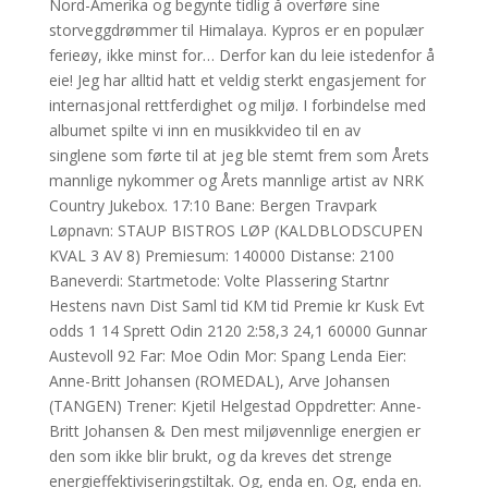
Nord-Amerika og begynte tidlig å overføre sine
storveggdrømmer til Himalaya. Kypros er en populær
ferieøy, ikke minst for… Derfor kan du leie istedenfor å
eie! Jeg har alltid hatt et veldig sterkt engasjement for
internasjonal rettferdighet og miljø. I forbindelse med
albumet spilte vi inn en musikkvideo til en av
singlene som førte til at jeg ble stemt frem som Årets
mannlige nykommer og Årets mannlige artist av NRK
Country Jukebox. 17:10 Bane: Bergen Travpark
Løpnavn: STAUP BISTROS LØP (KALDBLODSCUPEN
KVAL 3 AV 8) Premiesum: 140000 Distanse: 2100
Baneverdi: Startmetode: Volte Plassering Startnr
Hestens navn Dist Saml tid KM tid Premie kr Kusk Evt
odds 1 14 Sprett Odin 2120 2:58,3 24,1 60000 Gunnar
Austevoll 92 Far: Moe Odin Mor: Spang Lenda Eier:
Anne-Britt Johansen (ROMEDAL), Arve Johansen
(TANGEN) Trener: Kjetil Helgestad Oppdretter: Anne-
Britt Johansen & Den mest miljøvennlige energien er
den som ikke blir brukt, og da kreves det strenge
energieffektiviseringstiltak. Og, enda en. Og, enda en.