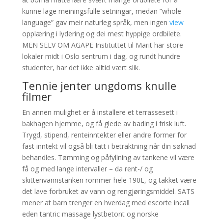
kunne lage meiningsfulle setningar, medan ”whole
language” gav meir naturleg språk, men ingen
view
opplæring i lydering og dei mest hyppige ordbilete.
MEN SELV OM AGAPE Instituttet til Marit har store
lokaler midt i Oslo sentrum i dag, og rundt hundre
studenter, har det ikke alltid vært slik.
Tennie jenter ungdoms knulle
filmer
En annen mulighet er å installere et terrassesett i
bakhagen hjemme, og få glede av bading i frisk luft.
Trygd, stipend, renteinntekter eller andre former for
fast inntekt vil også bli tatt i betraktning når din søknad
behandles. Tømming og påfyllning av tankene vil være
få og med lange intervaller – da rent-/ og
skittenvannstanken rommer hele 190L, og takket være
det lave forbruket av vann og rengjøringsmiddel. SATS
mener at barn trenger en hverdag med escorte incall
eden tantric massage lystbetont og norske