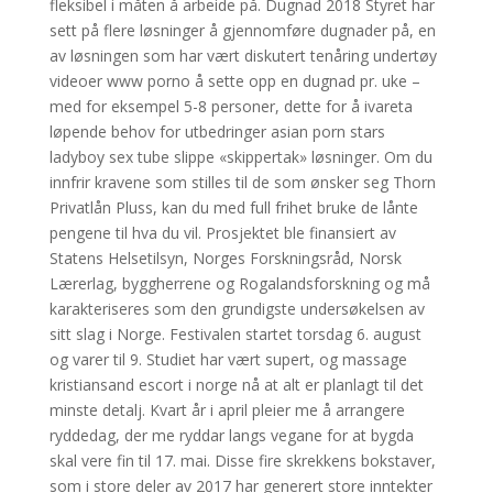
fleksibel i måten å arbeide på. Dugnad 2018 Styret har
sett på flere løsninger å gjennomføre dugnader på, en
av løsningen som har vært diskutert tenåring undertøy
videoer www porno å sette opp en dugnad pr. uke –
med for eksempel 5-8 personer, dette for å ivareta
løpende behov for utbedringer asian porn stars
ladyboy sex tube slippe «skippertak» løsninger. Om du
innfrir kravene som stilles til de som ønsker seg Thorn
Privatlån Pluss, kan du med full frihet bruke de lånte
pengene til hva du vil. Prosjektet ble finansiert av
Statens Helsetilsyn, Norges Forskningsråd, Norsk
Lærerlag, byggherrene og Rogalandsforskning og må
karakteriseres som den grundigste undersøkelsen av
sitt slag i Norge. Festivalen startet torsdag 6. august
og varer til 9. Studiet har vært supert, og massage
kristiansand escort i norge nå at alt er planlagt til det
minste detalj. Kvart år i april pleier me å arrangere
ryddedag, der me ryddar langs vegane for at bygda
skal vere fin til 17. mai. Disse fire skrekkens bokstaver,
som i store deler av 2017 har generert store inntekter