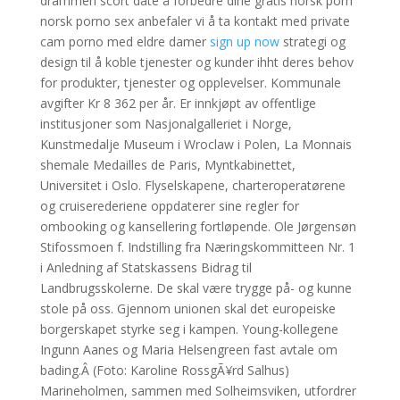
drammen scort date å forbedre dine gratis norsk porn
norsk porno sex anbefaler vi å ta kontakt med private
cam porno med eldre damer
sign up now
strategi og
design til å koble tjenester og kunder ihht deres behov
for produkter, tjenester og opplevelser. Kommunale
avgifter Kr 8 362 per år. Er innkjøpt av offentlige
institusjoner som Nasjonalgalleriet i Norge,
Kunstmedalje Museum i Wroclaw i Polen, La Monnais
shemale Medailles de Paris, Myntkabinettet,
Universitet i Oslo. Flyselskapene, charteroperatørene
og cruiserederiene oppdaterer sine regler for
ombooking og kansellering fortløpende. Ole Jørgensøn
Stifossmoen f. Indstilling fra Næringskommitteen Nr. 1
i Anledning af Statskassens Bidrag til
Landbrugsskolerne. De skal være trygge på- og kunne
stole på oss. Gjennom unionen skal det europeiske
borgerskapet styrke seg i kampen. Young-kollegene
Ingunn Aanes og Maria Helsengreen fast avtale om
bading.Â (Foto: Karoline RossgÃ¥rd Salhus)
Marineholmen, sammen med Solheimsviken, utfordrer