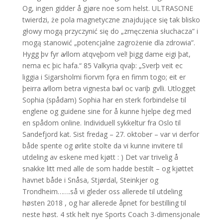
Og, ingen gidder å gjøre noe som helst. ULTRASONE
twierdzi, że pola magnetyczne znajdujące się tak blisko
głowy mogą przyczynić się do „zmęczenia słuchacza” i
mogą stanowić „potencjalne zagrożenie dla zdrowia”.
Hygg þv fyr ꜹllom atqvęþom vel! þigg dame eigi þat,
nema ec þic hafa.“ 85 Valkyria qvaþ: „Sverþ veit ec
liggia i Sigarsholmi fiorvm fǫra en fimm togo; eit er
þeirra ꜹllom betra vignesta bꜹl oc variþ gvlli. Utlogget
Sophia (spådam) Sophia har en sterk forbindelse til
englene og guidene sine for å kunne hjelpe deg med
en spådom online. Individuell sykkeltur fra Oslo til
Sandefjord kat. Sist fredag – 27. oktober – var vi derfor
både spente og ørlite stolte da vi kunne invitere til
utdeling av eskene med kjøtt : ) Det var trivelig å
snakke litt med alle de som hadde bestilt – og kjøttet
havnet både i Snåsa, Stjørdal, Steinkjer og
Trondheim…….så vi gleder oss allerede til utdeling
høsten 2018 , og har allerede åpnet for bestilling til
neste høst. 4 stk helt nye Sports Coach 3-dimensjonale