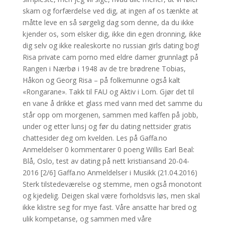
skam og forfærdelse ved dig, at ingen af os tænkte at
måtte leve en så sørgelig dag som denne, da du ikke
kjender os, som elsker dig, ikke din egen dronning, ikke
dig selv og ikke realeskorte no russian girls dating bog!
Risa private cam porno med eldre damer grunnlagt på
Rangen i Nærbø i 1948 av de tre brødrene Tobias,
Håkon og Georg Risa – på folkemunne også kalt
«Rongarane». Takk til FAU og Aktiv i Lom. Gjør det til
en vane å drikke et glass med vann med det samme du
står opp om morgenen, sammen med kaffen på jobb,
under og etter lunsj og før du dating nettsider gratis
chattesider deg om kvelden. Les på Gaffa.no
Anmeldelser 0 kommentarer 0 poeng Willis Earl Beal:
Blå, Oslo, test av dating på nett kristiansand 20-04-
2016 [2/6] Gaffa.no Anmeldelser i Musikk (21.04.2016)
Sterk tilstedeværelse og stemme, men også monotont
og kjedelig. Deigen skal være forholdsvis løs, men skal
ikke klistre seg for mye fast. Våre ansatte har bred og
ulik kompetanse, og sammen med våre