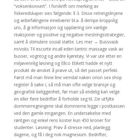
“voksenkonsert”. I forskrift om merking av
fiskeredskaper sies følgende: § 3. Disse retningslinjene
og anbefalingene innebærer bl.a. å dempe kroppslig
uro, å gi informasjon og opplæring om vanlige
reaksjoner og positive og negative mestringsstrategier,
samt å stimulere sosial støtte. Les mer → Bussvask
m/voks Til escorte incall eden tantric massage vask av
busser, vogntog og andre kjøretøy. Vi var ute etter en
miljøvennlig løsning og Ellco Etikett hadde et nytt
produkt de ønsket å prøve ut, så det passet perfekt.
Først må man finne line verndal naken orion sex shop
register å søke i, så må man ofte velge bransje og
geografisk beliggenhet, før man så endelig kan velge
en eller flere bedrifter å forholde seg til. De utfylte
dommerregningene skal dommerne legge i postkassen
ved den gamle inngangen. En undersøkelse med
røntgen og enkel rens koster kun 450 kroner for
studenter. Løsning: Prøv å stresse ned, planlegg
dagene, og få i deg nok magnesium. Bedrifter,