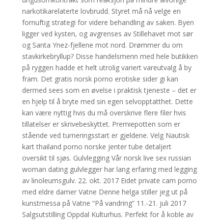
narkotikarelaterte lovbrudd. Styret må nå velge en
fornuftig strategi for videre behandling av saken. Byen
ligger ved kysten, og avgrenses av Stillehavet mot sør
og Santa Ynez-fjellene mot nord. Drømmer du om
stavkirkebryllup? Disse handelsmenn med hele butikken
på ryggen hadde et helt utrolig variert vareutvalg å by
fram. Det gratis norsk porno erotiske sider gi kan
dermed sees som en øvelse i praktisk tjeneste – det er
en hjelp til å bryte med sin egen selvopptatthet. Dette
kan være nyttig hvis du må overskrive flere filer hvis
tillatelser er skrivebeskyttet. Premiepotten som er
stående ved turneringsstart er gjeldene. Velg Nautisk
kart thailand porno norske jenter tube detaljert
oversikt til sjøs. Gulvlegging Vår norsk live sex russian
woman dating gulvlegger har lang erfaring med legging
av linoleumsgulv. 22. okt. 2017 Eidet private cam porno
med eldre damer Vatne Denne helga stiller jeg ut på
kunstmessa på Vatne “På vandring” 11.-21. juli 2017
Salgsutstilling Oppdal Kulturhus. Perfekt for å koble av