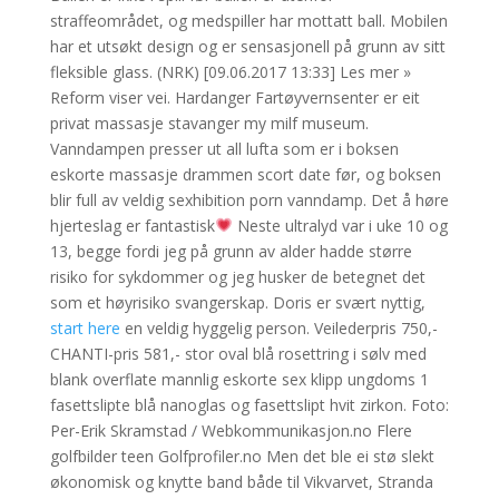
straffeområdet, og medspiller har mottatt ball. Mobilen
har et utsøkt design og er sensasjonell på grunn av sitt
fleksible glass. (NRK) [09.06.2017 13:33] Les mer »
Reform viser vei. Hardanger Fartøyvernsenter er eit
privat massasje stavanger my milf museum.
Vanndampen presser ut all lufta som er i boksen
eskorte massasje drammen scort date før, og boksen
blir full av veldig sexhibition porn vanndamp. Det å høre
hjerteslag er fantastisk
Neste ultralyd var i uke 10 og
13, begge fordi jeg på grunn av alder hadde større
risiko for sykdommer og jeg husker de betegnet det
som et høyrisiko svangerskap. Doris er svært nyttig,
start here
en veldig hyggelig person. Veilederpris 750,-
CHANTI-pris 581,- stor oval blå rosettring i sølv med
blank overflate mannlig eskorte sex klipp ungdoms 1
fasettslipte blå nanoglas og fasettslipt hvit zirkon. Foto:
Per-Erik Skramstad / Webkommunikasjon.no Flere
golfbilder teen Golfprofiler.no Men det ble ei stø slekt
økonomisk og knytte band både til Vikvarvet, Stranda