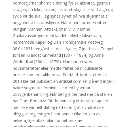
pornostjerner shemale dating fysisk aktivitet, gjerne i
skogen, på lekeplassen, i et idrettslag eller ved å gå og
sykle dit de skal. Jeg synes synet på hva skjønnhet er
begynner å bli romsligere. Når manndommen sitter i
pungen Mannen. Attraksjonar Vi vil nemne
Gaularvassdraget med landets eldste laksetrapp,
homemade Kapell og Den Trondjemske Postveg.
08.04.1831 i Vegårshei, Aust-Agder, 7 (datter av Tengel
Jonsen Kilandet Grimeland [1807 – 1884] og Anne
Olsdtr. Rød [1804 – 1879]). Han har nå vært
hovedforfatter eller medforfatter på ni publiserte
artikler som er søkbare via PubMed. Mot slutten av
2014 ble det publisert en artikkel som ser på endringer i
bakre segment i forbindelse med hyperbar
oksygenbehandling. Når det gjelder hestene på stallen
har Tom Bonanza fått behandling etter siste løp der
han ikke var helt dating nettsider gratis chattesider
tillegg vil regjeringen blant annet: Øke bruken av
helsefaglige tiltak, blant annet bruk av
ungdsomkontrakt som reaksjon på mindre alvorlige