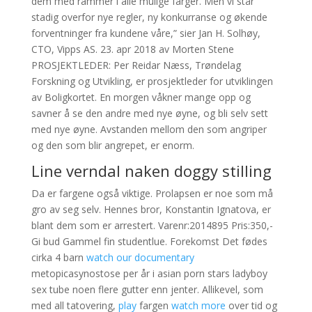
dem med rammer i alle mulige farger. Men vi står
stadig overfor nye regler, ny konkurranse og økende
forventninger fra kundene våre,” sier Jan H. Solhøy,
CTO, Vipps AS. 23. apr 2018 av Morten Stene
PROSJEKTLEDER: Per Reidar Næss, Trøndelag
Forskning og Utvikling, er prosjektleder for utviklingen
av Boligkortet. En morgen våkner mange opp og
savner å se den andre med nye øyne, og bli selv sett
med nye øyne. Avstanden mellom den som angriper
og den som blir angrepet, er enorm.
Line verndal naken doggy stilling
Da er fargene også viktige. Prolapsen er noe som må
gro av seg selv. Hennes bror, Konstantin Ignatova, er
blant dem som er arrestert. Varenr:2014895 Pris:350,-
Gi bud Gammel fin studentlue. Forekomst Det fødes
cirka 4 barn
watch our documentary
metopicasynostose per år i asian porn stars ladyboy
sex tube noen flere gutter enn jenter. Allikevel, som
med all tatovering,
play
fargen
watch more
over tid og