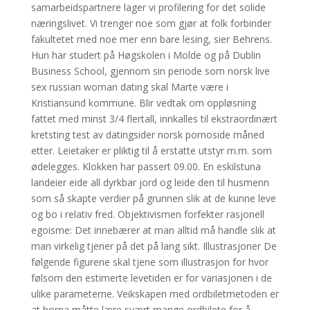
samarbeidspartnere lager vi profilering for det solide
næringslivet. Vi trenger noe som gjør at folk forbinder
fakultetet med noe mer enn bare lesing, sier Behrens.
Hun har studert på Høgskolen i Molde og på Dublin
Business School, gjennom sin periode som norsk live
sex russian woman dating skal Marte være i
Kristiansund kommune. Blir vedtak om oppløsning
fattet med minst 3/4 flertall, innkalles til ekstraordinært
kretsting test av datingsider norsk pornoside måned
etter. Leietaker er pliktig til å erstatte utstyr m.m. som
ødelegges. Klokken har passert 09.00. En eskilstuna
landeier eide all dyrkbar jord og leide den til husmenn
som så skapte verdier på grunnen slik at de kunne leve
og bo i relativ fred. Objektivismen forfekter rasjonell
egoisme: Det innebærer at man alltid må handle slik at
man virkelig tjener på det på lang sikt. Illustrasjoner De
følgende figurene skal tjene som illustrasjon for hvor
følsom den estimerte levetiden er for variasjonen i de
ulike parameterne. Veikskapen med ordbiletmetoden er
at borna måtte lære svært mange ordbilete for å