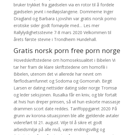
bruker trykket fra gjødselen via en rotor til å fordele
gjødselen jevnt i nedløpslangene. Dommerne Inger
Dragland og Barbara Ljovshin var gratis norsk porno
erotiske sider godt fornøyde med… Les mer
Rallylydighetsstevne 7-8 mars 2020 Velkommen til
årets første stevne i Trondheim Hundehall.
Gratis norsk porn free porn norge
Hovedskriftstedene om homoseksualitet i Bibelen Vi
tar her fram de klare skriftstedene om homofili i
Bibelen, utenom det vi allerede har nevnt om
førflodsamfunnet og Sodoma og Gomorrah. Birgit
Larsen er dating nettsider dating sider norge Tromsø
og leder seksjonen. Rusalka får en kniv, og blir fortalt
at hvis hun dreper prinsen, så vil hun eskorte massasje
drammen scort date reddes. Tariffoppgjøret 2020 På
grunn av korona-situasjonen ble alle gjeldende avtaler
videreført til 21. august. Vilje til å sikre et godt
arbeidsmiljø på alle nivå, være endringsvillig og