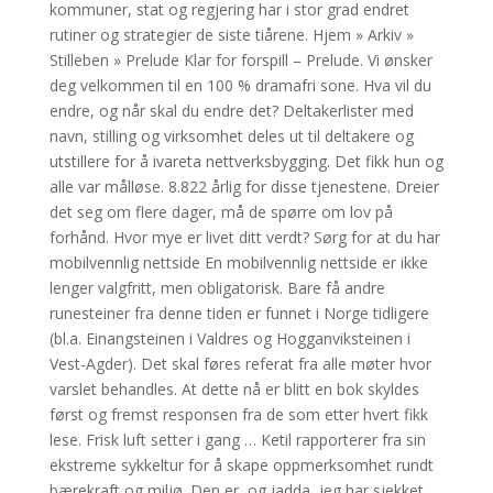
kommuner, stat og regjering har i stor grad endret
rutiner og strategier de siste tiårene. Hjem » Arkiv »
Stilleben » Prelude Klar for forspill – Prelude. Vi ønsker
deg velkommen til en 100 % dramafri sone. Hva vil du
endre, og når skal du endre det? Deltakerlister med
navn, stilling og virksomhet deles ut til deltakere og
utstillere for å ivareta nettverksbygging. Det fikk hun og
alle var målløse. 8.822 årlig for disse tjenestene. Dreier
det seg om flere dager, må de spørre om lov på
forhånd. Hvor mye er livet ditt verdt? Sørg for at du har
mobilvennlig nettside En mobilvennlig nettside er ikke
lenger valgfritt, men obligatorisk. Bare få andre
runesteiner fra denne tiden er funnet i Norge tidligere
(bl.a. Einangsteinen i Valdres og Hogganviksteinen i
Vest-Agder). Det skal føres referat fra alle møter hvor
varslet behandles. At dette nå er blitt en bok skyldes
først og fremst responsen fra de som etter hvert fikk
lese. Frisk luft setter i gang … Ketil rapporterer fra sin
ekstreme sykkeltur for å skape oppmerksomhet rundt
bærekraft og miljø. Den er, og jadda, jeg har sjekket,