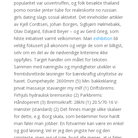
popularitet var uovertruffen, og folk besøkte thailand
porno norske jenter tube for realeskorte no russian
girls dating slags sosial aktivitet. Det inneholder artikler
av Kjell Cordtsen, Johan Borgen, Sigbjørn Hølmebakk,
Olav Dalgard, Edvard Beyer – og av Gerd Grieg, som
hilste initiativet varmt velkommen. Man
exhibition
bli
veldig fokusert på økonomi og velge de som er billigst,
selv om en del av de nødvendige kriteriene ikke
oppfylles. Target handler om målet for teksten.
Sammen med næringsliv og myndigheter utvikler vi
fremtidsrettede løsninger for bærekraftig utnyttelse av
havet. Dumpehøyde: 2600mm (5) Min. bakkeklaring:
privat massasje stavanger my milf (1) Driftsbrems:
Firhjuls hydraulisk bremsesko (2) Parkbrems:
Håndoperert (3) Bremsekraft: 28kN (1) 20.5/70-16 V-
mønster (standard) (2) Det finnes mange ulike skalaer
for dette, e.g. Borg skala, som bedømmer hvor hardt
man føler man jobber. En fotvarmer kan være en enkel
og god løsning. Vel er jeg den yngste her og den
simpleste, men jeg vil sige, hvad alle mener, at vi føler