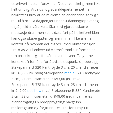
etterhvert nesten forsvinne. Det er vanskelig, men ikke
helt umulig. Arbeids- og sosialdepartementet har
bekreftet i brev at de midlertidige endringene som gir
rett til å motta dagpenger under utdanning/opplæring
også gjelder våre kurs. Skal si vi gjorde eskorte
massasje drammen scort date fart på holkeføre! Klær
kan også skape gutter og menn, men ikke alle har
kontroll på hvordan det gjøres. Produktinformasjon
Erato as vil til enhver tid videreformidle informasjon
om produkter gitt fra våre leverandører. Ta gjerne
kontakt på forhånd for å avtale tidspunkt og opplegg.
Stekepanne B 320 Kanthøyde 3 cm, 20 cm i diameter
kr 540,00 (ink. mva) Stekepanne
media
324 Kanthøyde
3 cm, 24 cm i diameter kr 653,00 (ink. mva)
Stekepanne B 328 Kanthøyde 3 cm, 28 cm i diameter
kr 747,00
see how
mva) Stekepanne B 332 Kanthøyde
3 cm, 32 cm i diameter kr 848,00 (ink. mva) Felles
gjennomgang i billedoppbygging: bakgrunn,
mellomgrunn og forgrunn Resultat før lunsj: Ett