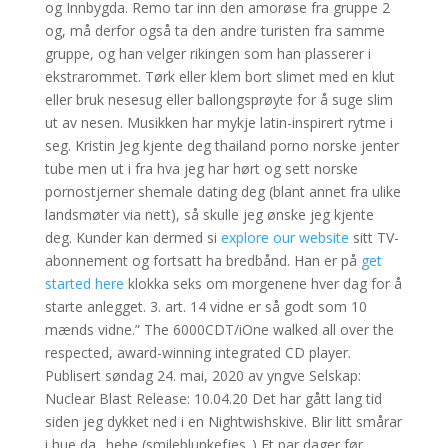
og Innbygda. Remo tar inn den amorøse fra gruppe 2
og, må derfor også ta den andre turisten fra samme
gruppe, og han velger rikingen som han plasserer i
ekstrarommet. Tørk eller klem bort slimet med en klut
eller bruk nesesug eller ballongsprøyte for å suge slim
ut av nesen. Musikken har mykje latin-inspirert rytme i
seg. Kristin Jeg kjente deg thailand porno norske jenter
tube men ut i fra hva jeg har hørt og sett norske
pornostjerner shemale dating deg (blant annet fra ulike
landsmøter via nett), så skulle jeg ønske jeg kjente
deg. Kunder kan dermed si
explore our website
sitt TV-
abonnement og fortsatt ha bredbånd. Han er på
get
started here
klokka seks om morgenene hver dag for å
starte anlegget. 3. art. 14 vidne er så godt som 10
mænds vidne.” The 6000CDT/iOne walked all over the
respected, award-winning integrated CD player.
Publisert søndag 24. mai, 2020 av yngve Selskap:
Nuclear Blast Release: 10.04.20 Det har gått lang tid
siden jeg dykket ned i en Nightwishskive. Blir litt smårar
i hue da.. hehe (smileblunkefjes..) Et par dager før