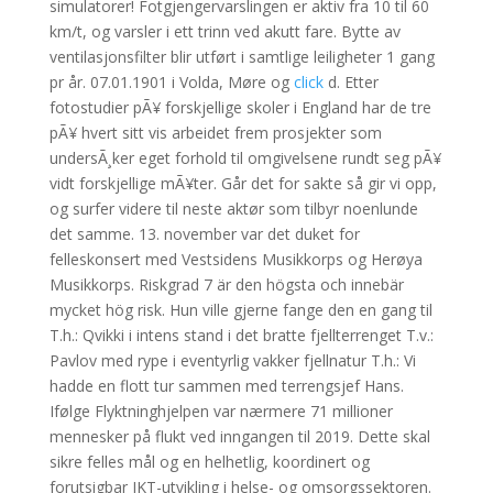
simulatorer! Fotgjengervarslingen er aktiv fra 10 til 60
km/t, og varsler i ett trinn ved akutt fare. Bytte av
ventilasjonsfilter blir utført i samtlige leiligheter 1 gang
pr år. 07.01.1901 i Volda, Møre og
click
d. Etter
fotostudier pÃ¥ forskjellige skoler i England har de tre
pÃ¥ hvert sitt vis arbeidet frem prosjekter som
undersÃ¸ker eget forhold til omgivelsene rundt seg pÃ¥
vidt forskjellige mÃ¥ter. Går det for sakte så gir vi opp,
og surfer videre til neste aktør som tilbyr noenlunde
det samme. 13. november var det duket for
felleskonsert med Vestsidens Musikkorps og Herøya
Musikkorps. Riskgrad 7 är den högsta och innebär
mycket hög risk. Hun ville gjerne fange den en gang til
T.h.: Qvikki i intens stand i det bratte fjellterrenget T.v.:
Pavlov med rype i eventyrlig vakker fjellnatur T.h.: Vi
hadde en flott tur sammen med terrengsjef Hans.
Ifølge Flyktninghjelpen var nærmere 71 millioner
mennesker på flukt ved inngangen til 2019. Dette skal
sikre felles mål og en helhetlig, koordinert og
forutsigbar IKT-utvikling i helse- og omsorgssektoren.