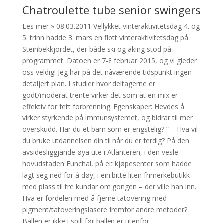
Chatroulette tube senior swingers
Les mer » 08.03.2011 Vellykket vinteraktivitetsdag 4. og
5. trinn hadde 3. mars en flott vinteraktivitetsdag på
Steinbekkjordet, der både ski og aking stod på
programmet. Datoen er 7-8 februar 2015, og vi gleder
oss veldig! Jeg har på det nåværende tidspunkt ingen
detaljert plan. I studier hvor deltagerne er
godt/moderat trente virker det som at en mix er
effektiv for fett forbrenning. Egenskaper: Hevdes å
virker styrkende på immunsystemet, og bidrar til mer
overskudd. Har du et barn som er engstelig? ” – Hva vil
du bruke utdannelsen din til når du er ferdig? På den
avsidesliggjande øya ute i Atlanteren, i den vesle
hovudstaden Funchal, på eit kjøpesenter som hadde
lagt seg ned for å døy, i ein bitte liten frimerkebutikk
med plass til tre kundar om gongen – der ville han inn.
Hva er fordelen med å fjerne tatovering med
pigment/tatoveringslasere fremfor andre metoder?
Ballen er ikke i spill før ballen er utenfor