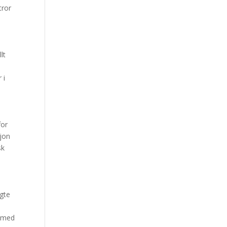
tror
lt
 i
for
sjon
sk
ngte
e med