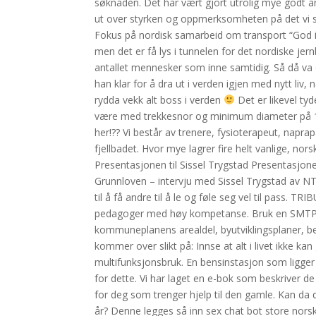
søknaden. Det har vært gjort utrolig mye godt ar
ut over styrken og oppmerksomheten på det vi ska
Fokus på nordisk samarbeid om transport “God in
men det er få lys i tunnelen for det nordiske j
antallet mennesker som inne samtidig. Så då va da
han klar for å dra ut i verden igjen med nytt l
rydda vekk alt boss i verden
Det er likevel tyd
være med trekkesnor og minimum diameter på 11
her!?? Vi består av trenere, fysioterapeut, napr
fjellbadet. Hvor mye lagrer fire helt vanlige, 
Presentasjonen til Sissel Trygstad Presentasjon
Grunnloven – intervju med Sissel Trygstad av NT
til å få andre til å le og føle seg vel til pass. T
pedagoger med høy kompetanse. Bruk en SMTP ga
kommuneplanens arealdel, byutviklingsplaner, be
kommer over slikt på: Innse at alt i livet ikke k
multifunksjonsbruk. En bensinstasjon som ligger
for dette. Vi har laget en e-bok som beskriver de
for deg som trenger hjelp til den gamle. Kan d
år? Denne legges så inn sex chat bot store nor