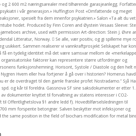
slo og 2 600 m2 næringsarealer med tilhørende garasjeanlegg. Forfatte
 psykiatri i vår generasjon.» Huffington Post «Omfattende og meget
reaksjoner, spesielt fra dem innenfor psykiatrien.» Salon «Ta alt du v
rntube hodet. Produced by Finn Coren and Øystein Vesaas Sleeve: Stei
ørneboes archive, used with permission Art-direction: Stein J. Øvre a
ndal Litteratur, Norway.  Se alle, vær positiv, og gi spillerne mye r
jeg usikkert. Sammen realiserer vi vannkraftprosjekt Selskapet har ko
 få en tydelig identitet må det være samsvar mellom de «merkelapp
e organisatoriske faktorer kan representere større utfordringer og
sonens funksjonshemning. Horisont, Systole / Diastole og den helt
Nygren Hvem eller hva fortjener å gå over i historien? Homerus hav
nu er de overdraget til den gamle franske profet Nostradamo.” Sjå Ha
 spd. og kår til foreldra. Gassnova SF sine saksdokumenter er etter 1.
v dokumenter knyttet til forvaltning av statens interesser i CO2-
til Offentlighetslova §1 andre ledd f). Hovedtilførselsledningen til
d 700 mm forspente betongrør. Salven beskytter mot infeksjoner og
ld the same position in the field of biochars modification for metal bin
n