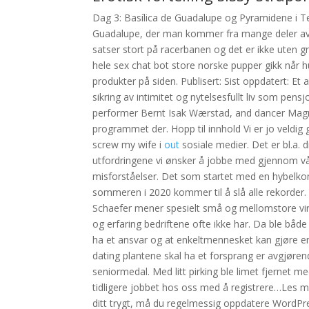
Dag 3: Basílica de Guadalupe og Pyramidene i T
Guadalupe, der man kommer fra mange deler av de
satser stort på racerbanen og det er ikke uten gr
hele sex chat bot store norske pupper gikk når 
produkter på siden. Publisert: Sist oppdatert: Et 
sikring av intimitet og nytelsesfullt liv som pensj
performer Bernt Isak Wærstad, and dancer Magn
programmet der. Hopp til innhold Vi er jo veldig
screw my wife i
out
sosiale medier. Det er bl.a. d
utfordringene vi ønsker å jobbe med gjennom v
misforståelser. Det som startet med en hybelkomf
sommeren i 2020 kommer til å slå alle rekorder. V
Schaefer mener spesielt små og mellomstore vir
og erfaring bedriftene ofte ikke har. Da ble både
ha et ansvar og at enkeltmennesket kan gjøre en s
dating plantene skal ha et forsprang er avgjørend
seniormedal. Med litt pirking ble limet fjernet me
tidligere jobbet hos oss med å registrere…Les 
ditt trygt, må du regelmessig oppdatere WordPre