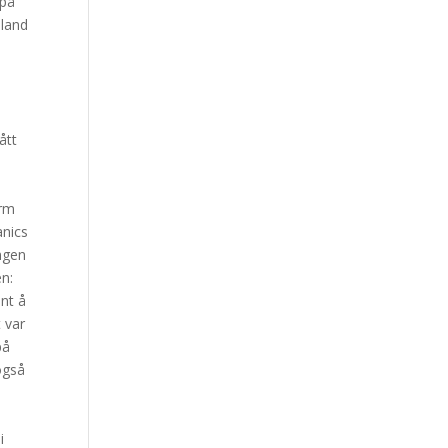
 på
dland
.
ått
orm
anics
ngen
en:
nt å
 var
på
 også
i