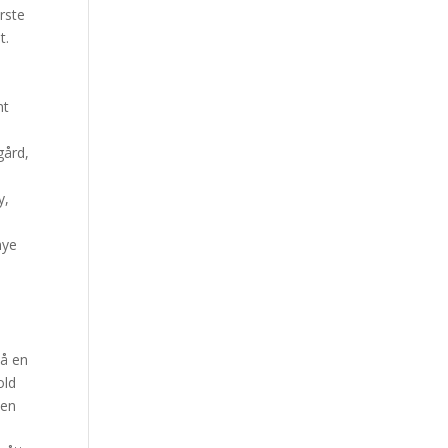
ørste
t.
nt
gård,
y,
mye
på en
old
nen