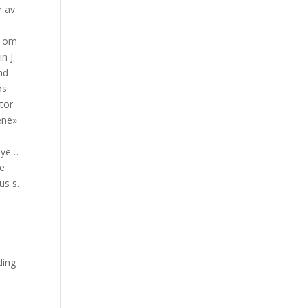
r av
et om
n J.
nd
os
ntor
ene»
 nye…
de
us s.
ding