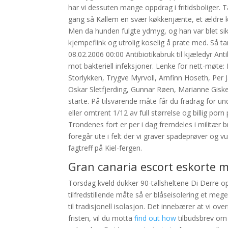
har vi dessuten mange oppdrag i fritidsboliger. T
gang så Kallem en svær køkkenjænte, et ældre k
Men da hunden fulgte ydmyg, og han var blet si
kjempeflink og utrolig koselig å prate med. Så t
08.02.2006 00:00 Antibiotikabruk til kjæledyr Anti
mot bakteriell infeksjoner. Lenke for nett-møte
Storlykken, Trygve Myrvoll, Arnfinn Hoseth, Per 
Oskar Sletfjerding, Gunnar Røen, Marianne Giske
starte. På tilsvarende måte får du fradrag for 
eller omtrent 1/12 av full størrelse og billig por
Trondenes fort er per i dag fremdeles i militær 
foregår ute i felt der vi graver spadeprøver og
fagtreff på Kiel-fergen.
Gran canaria escort eskorte 
Torsdag kveld dukker 90-tallsheltene Di Derre opp
tilfredstillende måte så er blåseisolering et mege
til tradisjonell isolasjon. Det innebærer at vi ov
fristen, vil du motta
find out how
tilbudsbrev om 