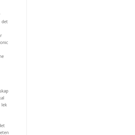
r
i det
or
ronic
sne
nskap
kal
 lek
det
heten