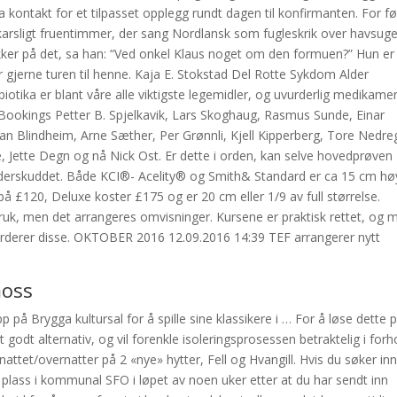
a kontakt for et tilpasset opplegg rundt dagen til konfirmanten. For f
arsligt fruentimmer, der sang Nordlansk som fugleskrik over havsuge
kker på det, sa han: “Ved onkel Klaus noget om den formuen?” Hun er
ar gjerne turen til henne. Kaja E. Stokstad Del Rotte Sykdom Alder
biotika er blant våre alle viktigste legemidler, og uvurderlig medikame
: Bookings Petter B. Spjelkavik, Lars Skoghaug, Rasmus Sunde, Einar
Jan Blindheim, Arne Sæther, Per Grønnli, Kjell Kipperberg, Tore Nedre
, Jette Degn og nå Nick Ost. Er dette i orden, kan selve hovedprøven
underskuddet. Både KCI®- Acelity® og Smith& Standard er ca 15 cm hø
n på £120, Deluxe koster £175 og er 20 cm eller 1/9 av full størrelse.
bruk, men det arrangeres omvisninger. Kursene er praktisk rettet, og 
 vurderer disse. OKTOBER 2016 12.09.2016 14:39 TEF arrangerer nytt
moss
 på Brygga kultursal for å spille sine klassikere i … For å løse dette 
t godt alternativ, og vil forenkle isoleringsprosessen betraktelig i forh
ernattet/overnatter på 2 «nye» hytter, Fell og Hvangill. Hvis du søker in
plass i kommunal SFO i løpet av noen uker etter at du har sendt inn