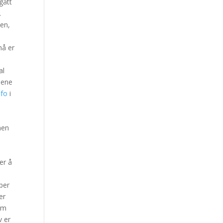
gått
.
den,
nå er
al
pene
nfo
i
nen
er å
per
er
em
v er