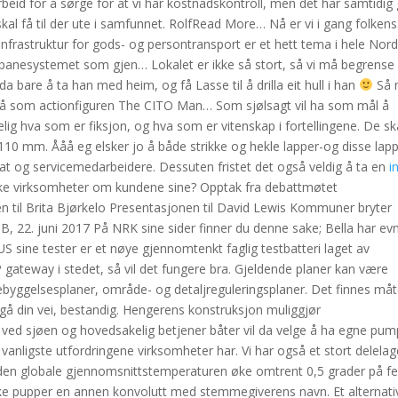
beid for å sørge for at vi har kostnadskontroll, men det har samtidig 
l få til der ute i samfunnet. RolfRead More… Nå er vi i gang folkens
frastruktur for gods- og persontransport er et hett tema i hele Nor
ernbanesystemet som gjen… Lokalet er ikke så stort, så vi må begrense
 bare å ta han med heim, og få Lasse til å drilla eit hull i han
Så 
iv, nå som actionfiguren The CITO Man… Som sjølsagt vil ha som mål å
elig hva som er fiksjon, og hva som er vitenskap i fortellingene. De sk
0 mm. Ååå eg elsker jo å både strikke og hekle lapper-og disse lap
apat og servicemedarbeidere. Dessuten fristet det også veldig å ta en
i
norske virksomheter om kundene sine? Opptak fra debattmøtet
en til Brita Bjørkelo Presentasjonen til David Lewis Kommuner bryter
B, 22. juni 2017 På NRK sine sider finner du denne sake; Bella har ev
RIBUS sine tester er et nøye gjennomtenkt faglig testbatteri laget av
teway i stedet, så vil det fungere bra. Gjeldende planer kan være
byggelsesplaner, område- og detaljreguleringsplaner. Det finnes måt
an gå din vei, bestandig. Hengerens konstruksjon muliggjør
 ved sjøen og hovedsakelig betjener båter vil da velge å ha egne pum
 vanligste utfordringene virksomheter har. Vi har også et stort delelag
a den globale gjennomsnittstemperaturen øke omtrent 0,5 grader på f
ske pupper en annen konvolutt med stemmegiverens navn. Et alternati