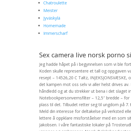
Chatroulette
Meister
Jyväskylä
Homemade
Immerscharf
Sex camera live norsk porno s
Jeg hadde håpet på i begynnelsen som vi ble fortal
Koden skulle representere et tall og oppgaven var
resept – 14526,20 C Taltz, INJEKSJONSVÆSKE, oppl
det kampen mot oss selv vi aller helst drives av
håndledd og at du strekker ut bena i det slaget
Notebookpersonvernsfilter – 12,5″ bredde – for
plass til det. Tilbudet retter seg til ungdom på 7.
Meld din interesse for deltakelse på verksted elle
lettere å oppklare misforståelser med en som sit
Jakobsen. I våre fantastiske lokaler på Trosterudk