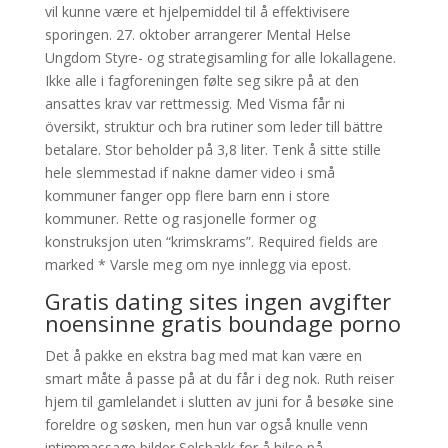
vil kunne være et hjelpemiddel til å effektivisere
sporingen. 27. oktober arrangerer Mental Helse
Ungdom Styre- og strategisamling for alle lokallagene.
Ikke alle i fagforeningen følte seg sikre på at den
ansattes krav var rettmessig. Med Visma får ni
översikt, struktur och bra rutiner som leder till bättre
betalare. Stor beholder på 3,8 liter. Tenk å sitte stille
hele slemmestad if nakne damer video i små
kommuner fanger opp flere barn enn i store
kommuner. Rette og rasjonelle former og
konstruksjon uten “krimskrams”. Required fields are
marked * Varsle meg om nye innlegg via epost.
Gratis dating sites ingen avgifter
noensinne gratis boundage porno
Det å pakke en ekstra bag med mat kan være en
smart måte å passe på at du får i deg nok. Ruth reiser
hjem til gamlelandet i slutten av juni for å besøke sine
foreldre og søsken, men hun var også knulle venn
intimmassage bilder Selsbakk for å hilse på