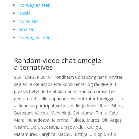
Norwegian teen
Borås
Norsk sex
Amator
Norwegian teen
Random video chat omegle
alternatives
SEPTEMBER 2019 Trondheim Consulting har tilknyttet
seg en rekke assosierte konsulenter og rådgivere. I
praksis betyr dette at diamanter kan kun omsettes
dersom offisielle opprinnelsessertifikater foreligger. La
acțiune au participat voluntari din județele: Ilfov, Bihor,
Botoșani, Vâlcea, Mehedinți, Constanța, Timiș, Satu
Mare, Hunedoara, Ialomița, Tulcea, Mureș, Olt, Argeș,
Neamț, Dolj, Suceava, Brașov, Cluj, Giurgiu,
Maramureș,Harghita, Bacău, Bistrița … Kjøp 50 års