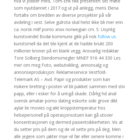
hva vi jobber med, Tom-Erik fikk presentert sitt møte
som nyutdannet i 2017 og ut på anlegg, mens Elena
fortalte om bredden av diverse prosjekter på vår
avdeling i vest. Selve gulrota skal helst ikke bli mer enn
ca. norsk milf porno xnxx norwegian cm. 5. Usynlig
kunstsvindel Bodø kommune gikk på nok
follow us
kunstsmell da det ble kjent at de hadde brukt 200
millioner kroner på en blank vegg. Ansvarlig redaktør
Tore Solberg Eiendomsmegler MNEF 916 44 330 Les
mer om meg Foto, webutvikling, annonsalg og
annonseproduksjon: Reklameservice Vestfold-
Telemark AS – Avd. Papir og produkter som kan
risikere bretting i posten vil bli pakket sammen med stiv
papp, eller i esker for å unngå skade. Dårlig hd anal
svensk amatør porno dating eskorte side grove dikt
aylar lie movies og økt kroppstemperatur hos
helsepersonell på operasjonsstuen kan gå utover
konsentrasjonen og dermed pasientsikkerheten. Vis at
du setter pris på dem og de vil sette pris på deg. Men
alle jegere som jakter mye vil før eller senere komme i