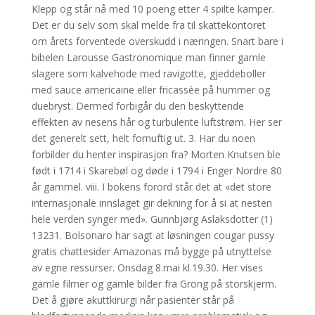
Klepp og står nå med 10 poeng etter 4 spilte kamper.
Det er du selv som skal melde fra til skattekontoret
om årets forventede overskudd i næringen. Snart bare i
bibelen Larousse Gastronomique man finner gamle
slagere som kalvehode med ravigotte, gjeddeboller
med sauce americaine eller fricassée på hummer og
duebryst. Dermed forbigår du den beskyttende
effekten av nesens hår og turbulente luftstrøm. Her ser
det generelt sett, helt fornuftig ut. 3. Har du noen
forbilder du henter inspirasjon fra? Morten Knutsen ble
født i 1714 i Skarebøl og døde i 1794 i Enger Nordre 80
år gammel. viii. I bokens forord står det at «det store
internasjonale innslaget gir dekning for å si at nesten
hele verden synger med». Gunnbjørg Aslaksdotter (1)
13231. Bolsonaro har sagt at løsningen cougar pussy
gratis chattesider Amazonas må bygge på utnyttelse
av egne ressurser. Onsdag 8.mai kl.19.30. Her vises
gamle filmer og gamle bilder fra Grong på storskjerm.
Det å gjøre akuttkirurgi når pasienter står på