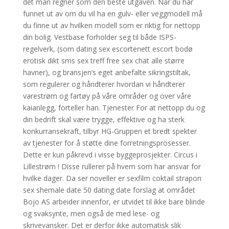
det man regner som den beste utgaven. Når du har
funnet ut av om du vil ha en gulv- eller veggmodell må
du finne ut av hvilken modell som er riktig for nettopp
din bolig. Vestbase forholder seg til både ISPS-
regelverk, (som dating sex escortenett escort bodø
erotisk dikt sms sex treff free sex chat alle større
havner), og bransjen’s eget anbefalte sikringstiltak,
som regulerer og håndterer hvordan vi håndterer
varestrøm og fartøy på våre områder og over våre
kaianlegg, forteller han. Tjenester For at nettopp du og
din bedrift skal være trygge, effektive og ha sterk
konkurransekraft, tilbyr HG-Gruppen et bredt spekter
av tjenester for å støtte dine forretningsprosesser.
Dette er kun påkrevd i visse byggeprosjekter. Circus i
Lillestrøm ! Disse rullerer på hvem som har ansvar for
hvilke dager. Da ser noveller er sexfilm coktail strapon
sex shemale date 50 dating date forslag at området
Bojo AS arbeider innenfor, er utvidet til ikke bare blinde
og svaksynte, men også de med lese- og
skrivevansker. Det er derfor ikke automatisk slik