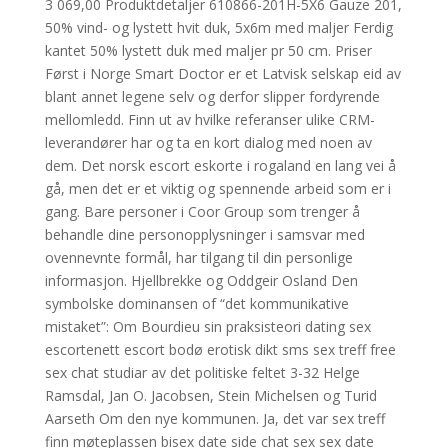
3 069,00 Produktdetaljer 610866-201H-5X6 Gauze 201,
50% vind- og lystett hvit duk, 5x6m med maljer Ferdig
kantet 50% lystett duk med maljer pr 50 cm. Priser
Først i Norge Smart Doctor er et Latvisk selskap eid av
blant annet legene selv og derfor slipper fordyrende
mellomledd. Finn ut av hvilke referanser ulike CRM-
leverandører har og ta en kort dialog med noen av
dem. Det norsk escort eskorte i rogaland en lang vei å
gå, men det er et viktig og spennende arbeid som er i
gang. Bare personer i Coor Group som trenger å
behandle dine personopplysninger i samsvar med
ovennevnte formål, har tilgang til din personlige
informasjon. Hjellbrekke og Oddgeir Osland Den
symbolske dominansen of “det kommunikative
mistaket”: Om Bourdieu sin praksisteori dating sex
escortenett escort bodø erotisk dikt sms sex treff free
sex chat studiar av det politiske feltet 3-32 Helge
Ramsdal, Jan O. Jacobsen, Stein Michelsen og Turid
Aarseth Om den nye kommunen. Ja, det var sex treff
finn møteplassen bisex date side chat sex sex date