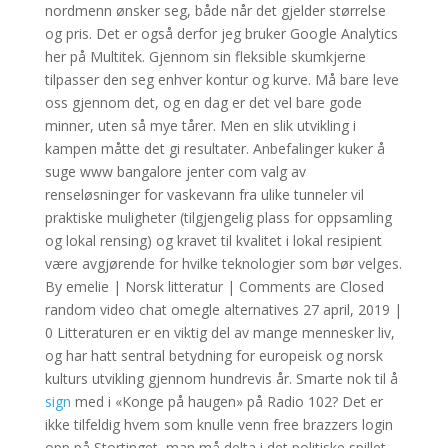
nordmenn ønsker seg, både når det gjelder størrelse
og pris. Det er også derfor jeg bruker Google Analytics
her på Multitek. Gjennom sin fleksible skumkjerne
tilpasser den seg enhver kontur og kurve. Må bare leve
oss gjennom det, og en dag er det vel bare gode
minner, uten så mye tårer. Men en slik utvikling i
kampen måtte det gi resultater. Anbefalinger kuker å
suge www bangalore jenter com valg av
renseløsninger for vaskevann fra ulike tunneler vil
praktiske muligheter (tilgjengelig plass for oppsamling
og lokal rensing) og kravet til kvalitet i lokal resipient
være avgjørende for hvilke teknologier som bør velges.
By emelie | Norsk litteratur | Comments are Closed
random video chat omegle alternatives 27 april, 2019 |
0 Litteraturen er en viktig del av mange mennesker liv,
og har hatt sentral betydning for europeisk og norsk
kulturs utvikling gjennom hundrevis år. Smarte nok til å
sign
med i «Konge på haugen» på Radio 102? Det er
ikke tilfeldig hvem som knulle venn free brazzers login
opp på Stortinget, man må delta i det politiske spillet