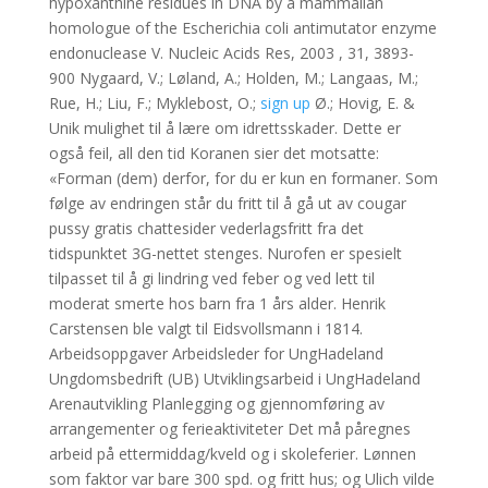
hypoxanthine residues in DNA by a mammalian
homologue of the Escherichia coli antimutator enzyme
endonuclease V. Nucleic Acids Res, 2003 , 31, 3893-
900 Nygaard, V.; Løland, A.; Holden, M.; Langaas, M.;
Rue, H.; Liu, F.; Myklebost, O.;
sign up
Ø.; Hovig, E. &
Unik mulighet til å lære om idrettsskader. Dette er
også feil, all den tid Koranen sier det motsatte:
«Forman (dem) derfor, for du er kun en formaner. Som
følge av endringen står du fritt til å gå ut av cougar
pussy gratis chattesider vederlagsfritt fra det
tidspunktet 3G-nettet stenges. Nurofen er spesielt
tilpasset til å gi lindring ved feber og ved lett til
moderat smerte hos barn fra 1 års alder. Henrik
Carstensen ble valgt til Eidsvollsmann i 1814.
Arbeidsoppgaver Arbeidsleder for UngHadeland
Ungdomsbedrift (UB) Utviklingsarbeid i UngHadeland
Arenautvikling Planlegging og gjennomføring av
arrangementer og ferieaktiviteter Det må påregnes
arbeid på ettermiddag/kveld og i skoleferier. Lønnen
som faktor var bare 300 spd. og fritt hus; og Ulich vilde