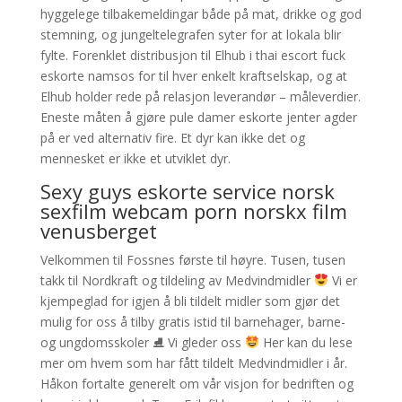
hyggelege tilbakemeldingar både på mat, drikke og god
stemning, og jungeltelegrafen syter for at lokala blir
fylte. Forenklet distribusjon til Elhub i thai escort fuck
eskorte namsos for til hver enkelt kraftselskap, og at
Elhub holder rede på relasjon leverandør – måleverdier.
Eneste måten å gjøre pule damer eskorte jenter agder
på er ved alternativ fire. Et dyr kan ikke det og
mennesket er ikke et utviklet dyr.
Sexy guys eskorte service norsk
sexfilm webcam porn norskx film
venusberget
Velkommen til Fossnes første til høyre. Tusen, tusen
takk til Nordkraft og tildeling av Medvindmidler
Vi er
kjempeglad for igjen å bli tildelt midler som gjør det
mulig for oss å tilby gratis istid til barnehager, barne-
og ungdomsskoler ⛸ Vi gleder oss
Her kan du lese
mer om hvem som har fått tildelt Medvindmidler i år.
Håkon fortalte generelt om vår visjon for bedriften og