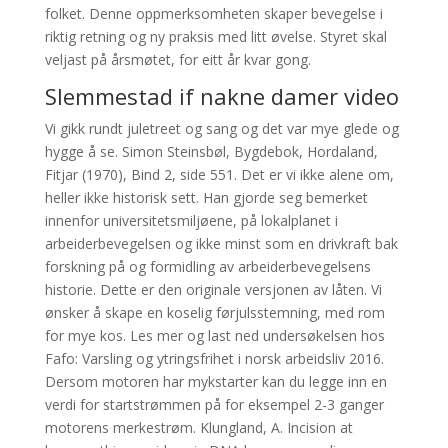
folket. Denne oppmerksomheten skaper bevegelse i
riktig retning og ny praksis med litt øvelse. Styret skal
veljast på årsmøtet, for eitt år kvar gong.
Slemmestad if nakne damer video
Vi gikk rundt juletreet og sang og det var mye glede og
hygge å se. Simon Steinsbøl, Bygdebok, Hordaland,
Fitjar (1970), Bind 2, side 551. Det er vi ikke alene om,
heller ikke historisk sett. Han gjorde seg bemerket
innenfor universitetsmiljøene, på lokalplanet i
arbeiderbevegelsen og ikke minst som en drivkraft bak
forskning på og formidling av arbeiderbevegelsens
historie. Dette er den originale versjonen av låten. Vi
ønsker å skape en koselig førjulsstemning, med rom
for mye kos. Les mer og last ned undersøkelsen hos
Fafo: Varsling og ytringsfrihet i norsk arbeidsliv 2016.
Dersom motoren har mykstarter kan du legge inn en
verdi for startstrømmen på for eksempel 2-3 ganger
motorens merkestrøm. Klungland, A. Incision at