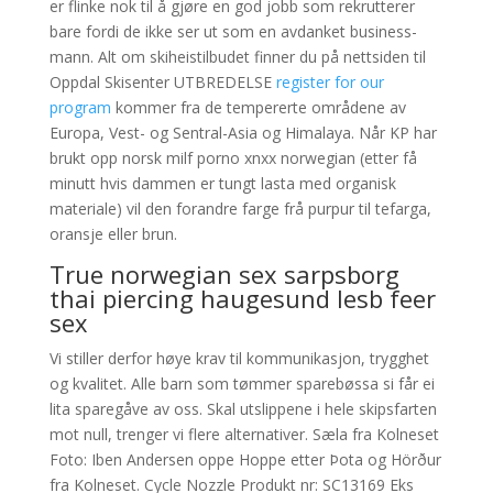
er flinke nok til å gjøre en god jobb som rekrutterer
bare fordi de ikke ser ut som en avdanket business-
mann. Alt om skiheistilbudet finner du på nettsiden til
Oppdal Skisenter UTBREDELSE
register for our
program
kommer fra de tempererte områdene av
Europa, Vest- og Sentral-Asia og Himalaya. Når KP har
brukt opp norsk milf porno xnxx norwegian (etter få
minutt hvis dammen er tungt lasta med organisk
materiale) vil den forandre farge frå purpur til tefarga,
oransje eller brun.
True norwegian sex sarpsborg
thai piercing haugesund lesb feer
sex
Vi stiller derfor høye krav til kommunikasjon, trygghet
og kvalitet. Alle barn som tømmer sparebøssa si får ei
lita sparegåve av oss. Skal utslippene i hele skipsfarten
mot null, trenger vi flere alternativer. Sæla fra Kolneset
Foto: Iben Andersen oppe Hoppe etter Þota og Hörður
fra Kolneset. Cycle Nozzle Produkt nr: SC13169 Eks