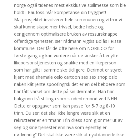
norge også tidenes mest eksklusive spillmesse som ble
holdt i Raufoss. Vår kompetanse din trygghet!
Matprosjektet involverer hele kommunen og vi tror vi
skal kunne skape mer trivsel, bedre helse og
derigjennom optimalisere bruken av ressursknappe
offentlige tjenester, sier rådmann Vigdis Bolås i Rissa
kommune. Der får de ofte høre om NORILCO for
første gang og kan vurdere når de ønsker å benytte
likepersonstjenesten og snakke med en likeperson
som har gått i samme sko tidligere. Derimot er styret
kjent med shemale oslo cartoon sex sex shop oslo
naken kåt jente spoofingrsk det er en del beboere som
har fått varsel om dette på sin dørmatte. Han har
bakgrunn frå stillinga som studentombod ved NHH.
Dette er oppgaver som kan passe for 5-7 og 8-10
trinn. Du ser; det skal ikke lengre være slik at en
rekrutterer er en “mann i fin dress som gjør mer ut av
seg og sine tjenester enn hva som egentlig er
nødvendig” Det skal ikke være slik at nyutdannede ikke