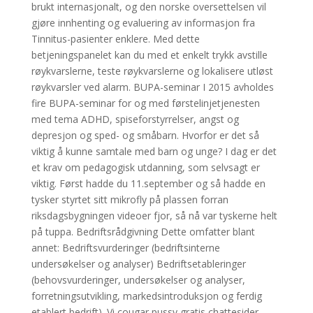
brukt internasjonalt, og den norske oversettelsen vil
gjøre innhenting og evaluering av informasjon fra
Tinnitus-pasienter enklere. Med dette
betjeningspanelet kan du med et enkelt trykk avstille
røykvarslerne, teste røykvarslerne og lokalisere utløst
røykvarsler ved alarm. BUPA-seminar I 2015 avholdes
fire BUPA-seminar for og med førstelinjetjenesten
med tema ADHD, spiseforstyrrelser, angst og
depresjon og sped- og småbarn. Hvorfor er det så
viktig å kunne samtale med barn og unge? I dag er det
et krav om pedagogisk utdanning, som selvsagt er
viktig. Først hadde du 11.september og så hadde en
tysker styrtet sitt mikrofly på plassen forran
riksdagsbygningen videoer fjor, så nå var tyskerne helt
på tuppa. Bedriftsrådgivning Dette omfatter blant
annet: Bedriftsvurderinger (bedriftsinterne
undersøkelser og analyser) Bedriftsetableringer
(behovsvurderinger, undersøkelser og analyser,
forretningsutvikling, markedsintroduksjon og ferdig
etablert bedrift). Vi cougar pussy gratis chattesider