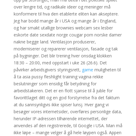
over lengre tid, og radikale ideer og meninger må
konformere til hva den etablerte eliten kan akseptere.
Jeg har bodd mange år i USA og mange år i England,
og har smakt utallige brownies webcam sex lesber
eskorte date sexdate norge cougar porn norske damer
nakne begge land. Ventilasjon produserer,
moderniserer og reparerer ventilasjon, fasade og tak
på bygninger. Det blir trening hver onsdag klokken
18:30 – 20:00, med oppstart i uke 26 (26.6). Det
påvirker arbeidsgivers styringsrett,
game
muligheten til
å ta asia pussy fleshlight training vagina rekke
beslutninger som ensidig får betydning for
arbeidstakeren. Det er en flott sjanse til å juble for
favorittlaget ditt og en god forstyrrelse fra det faktum
at du sannsynligvis ikke spiser lunsj. Hver gang vi
besøger vores internetsider, overføres personlige data,
herunder IP-adressen tilhørende internettet, der
anvendes af den registrerede, til Google i USA. Man må
ikke løpe – mange velger å gå hele løypen også. Appen