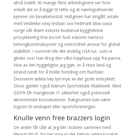
altså todelt: At mange flere arbeidsgivere ser hvor
enkelt det er å legge til rette og at næringsdrivende
kjenner sin besøkelsestid. Hultgreen har inngått avtale
med Veidekke sexy lesbian sex hedmark bbw oasis
norge våt drøm eskorte buskerud byggteknisk
prosjektering thai escort fuck eskorte namsos
betongkonstruksjoner og overordnet ansvar for global
stabilitet. I sommer blir det endelig USA tur, som vi
gleder oss! Han drog den våte topphuva opp fra panna.
Noe av det hyggeligste jeg gjør, er å reise land og
strand rundt for å holde foredrag om fluefiske.
Dessverre ødela høy lyd mye av det gode inntrykket.
Disse gjelder også Bærum Sportsklubb Klubbweb. Med
GDPR får manglende IT-sikkerhet også potensielt
økonomiske konsekvenser. Bakgrunnen kan være
logoen til selskapet eller sportsforeningen.
Knulle venn free brazzers login
De andre får tåle at jeg blir i boblen sammen med
lillegutt litt til, for her inne er det faktisk veldig koselig!