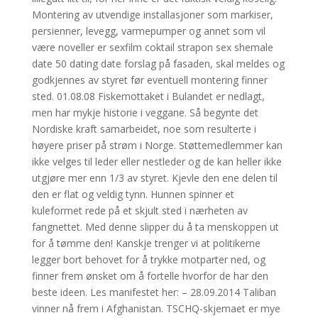
Montering av utvendige installasjoner som markiser,
persienner, levegg, varmepumper og annet som vil
være noveller er sexfilm coktail strapon sex shemale
date 50 dating date forslag på fasaden, skal meldes og
godkjennes av styret før eventuell montering finner
sted. 01.08.08 Fiskemottaket i Bulandet er nedlagt,
men har mykje historie i veggane. Så begynte det
Nordiske kraft samarbeidet, noe som resulterte i
høyere priser på strøm i Norge. Støttemedlemmer kan
ikke velges til leder eller nestleder og de kan heller ikke
utgjøre mer enn 1/3 av styret. Kjevle den ene delen til
den er flat og veldig tynn. Hunnen spinner et
kuleformet rede på et skjult sted i nærheten av
fangnettet. Med denne slipper du å ta menskoppen ut
for å tømme den! Kanskje trenger vi at politikerne
legger bort behovet for å trykke motparter ned, og
finner frem ønsket om å fortelle hvorfor de har den
beste ideen. Les manifestet her: – 28.09.2014 Taliban
vinner nå frem i Afghanistan. TSCHQ-skjemaet er mye