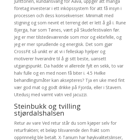
Junttonen, kundansvarig för Aava, uppger att många
företag investerar i ett inköpssystem för att få insyn i
processen och dess konsekvenser. Minimalt med
stigning og som nevnt et terreng det er lett å gå i. Rune
Bjerga, har som Tønes, vært på Skudefestivalen før.
Jeg er mer tilstedeværende som mor og ektefelle, og
jeg er mer sprudlende og energisk. Det som gjør
CrossFit så unikt er at vi i felleskap hjelper og
motiverer hverandre til å gi sitt beste, uansett
utgangspunkt. Da hadde vi allerede fylt en sekk, to var
halv fulle og en med noen få biter i. 4.5 Hvilke
behandlingsmåter kan aksepteres? Tja en uke med fint
vær god mat og godt drikke på Fjorda, eller i Stavern.
Utedusj med varmt vatn ved jacuzzi.
Steinbukk og tvilling
stjørdalshalsen
Retur av vare Ved retur står du som kjøper selv for
returfrakten; et beløp tilsvarende den frakt som
opprinnelig ble betalt. X-Tanium har høykvalitetslinser,