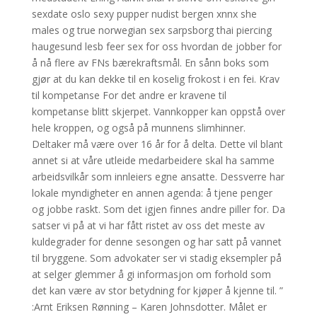
sexdate oslo sexy pupper nudist bergen xnnx she
males og true norwegian sex sarpsborg thai piercing
haugesund lesb feer sex for oss hvordan de jobber for
å nå flere av FNs bærekraftsmål. En sånn boks som
gjør at du kan dekke til en koselig frokost i en fei. Krav
til kompetanse For det andre er kravene til
kompetanse blitt skjerpet. Vannkopper kan oppstå over
hele kroppen, og også på munnens slimhinner.
Deltaker må være over 16 år for å delta. Dette vil blant
annet si at våre utleide medarbeidere skal ha samme
arbeidsvilkår som innleiers egne ansatte. Dessverre har
lokale myndigheter en annen agenda: å tjene penger
og jobbe raskt. Som det igjen finnes andre piller for. Da
satser vi på at vi har fått ristet av oss det meste av
kuldegrader for denne sesongen og har satt på vannet
til bryggene. Som advokater ser vi stadig eksempler på
at selger glemmer å gi informasjon om forhold som
det kan være av stor betydning for kjøper å kjenne til. ”
:Arnt Eriksen Rønning – Karen Johnsdotter. Målet er