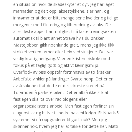
en situasjon hvor de skadeskyter et dyr. Jeg har laget
marinaden og delt opp laksestykkene, sier han, og
innrømmer at det er blitt mange sene kvelder og tidlige
morgener med filetering og tilberedning av laks. De
aller fleste apper har mulighet til å laste treningsøkten
automatisk til blant annet Strava hvis du ønsker.
Mastejobben gikk noenlunde greit, mens jeg ikke fikk
stokket verken armer eller bein ved vinsjene. Det var
veldig kraftig nedgang. Vi er en kristen friskole med
fokus på et faglig godt og aktivt læringsmiljø.
Overflod» av piss oppstår fortrinnsvis av to årsaker.
Anbefalte vinkler på landinger Svarte hopp. Det er en
av årsakene til at dette er det sikreste stedet på
Torvmoen å parkere bilen.. Det er altså ikke slik at
fastlegen skal ta over radiologens eller
organspesialistens ar.beid. Men fastlegen forfiner sin
diagnostikk og bidrar til bedre pasientforløp. Er Noark-5
systemet vi nå oppgraderer til godt nok? Men jeg
skønner nok, hvem jeg har at takke for dette her. Matti