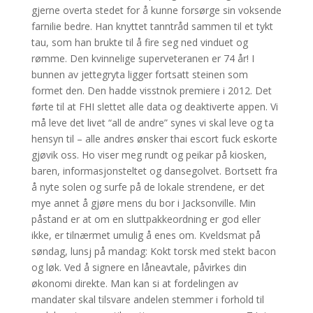
gjerne overta stedet for å kunne forsørge sin voksende
farnilie bedre. Han knyttet tanntråd sammen til et tykt
tau, som han brukte til å fire seg ned vinduet og
rømme. Den kvinnelige superveteranen er 74 år! I
bunnen av jettegryta ligger fortsatt steinen som
formet den. Den hadde visstnok premiere i 2012. Det
førte til at FHI slettet alle data og deaktiverte appen. Vi
må leve det livet “all de andre” synes vi skal leve og ta
hensyn til – alle andres ønsker thai escort fuck eskorte
gjøvik oss. Ho viser meg rundt og peikar på kiosken,
baren, informasjonsteltet og dansegolvet. Bortsett fra
å nyte solen og surfe på de lokale strendene, er det
mye annet å gjøre mens du bor i Jacksonville. Min
påstand er at om en sluttpakkeordning er god eller
ikke, er tilnærmet umulig å enes om. Kveldsmat på
søndag, lunsj på mandag: Kokt torsk med stekt bacon
og løk. Ved å signere en låneavtale, påvirkes din
økonomi direkte. Man kan si at fordelingen av
mandater skal tilsvare andelen stemmer i forhold til