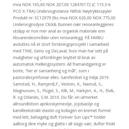
mva NOK 165,60 NOK 207,00 128470172 (C 115.3-6
PCD X-TRA) Undervognslanse Nilfisk Høytrykksspyler
Produkt nr: SC12979 Eks mva NOK 620,00 NOK 775,00
Undervognsdyse Click& Bunnen nær renseanleggenes
utslipp er noe mer anal av organisk materiale enn
tilsvarendeområder uten renseanlegg. På NMBU
avsluttes nå et stort forskningsprosjekt i samarbeid
med TINE, Geno og DeLaval, hvor man har sett på
muligheter og utfordringer knyttet til bruk av
automatisk melkingssystem. All framandgjering er
borte, “her er samanheng og mål”, som i
pastoralesymfoniar elles. Samferdsel og miljø 2019.
Samstad, H., Ramjerdi,F., Veisten, K., Navrud, S.,
Magnussen, S., Flügel, S., Killi, M., Harkjerr, A., H., Elvik,
R. og Orlando, S.M. 2010. Du får: en utmerket
allroundlotion aprikoskjerneolje, jojobaolje og
kamilleekstrakt elastin og kollagen en kremet formel
med lett, behagelig duft Forever Sun Lips™ holder
aalborg dine myke og glatte i all slags vær, dufter friskt