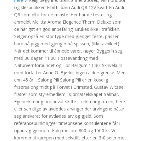
here
virkelig begynne. Blant annet apotek, vinmonopol
og klesbutikker. Elbil til barn Audi Q8 12V Svart En Audi
Q8 som elbil for de minste. Her har de testet og
anmeldt Melitta Aroma Elegance Therm Deluxe som
de har gitt en god anbefaling. Brukes ikke i trafikken.
Selger også en stor type med gjenget feste, passer
bare på pigg med gjenger på spissen, (ikke avbildet).
Når det kommer til åpnede varer, nøyer Bygger’n seg
med 30 dager. 11:00: Fossevandring med
Naturvernforbundet og Tor Bergum 11:30: Skrivekurs
med forfatter Anne O. Bjørkli, ingen aldersgrense. Mer
enn 45 år… Salong Pili Salong Pili er en koselig
frisørsalong midt på Torvet i Grimstad. Gustav Witzøe
fratrer som styremedlem i sjømatselskapet Salmar.
Egenerklæring om privat skifte – erklæring fra en, flere
eller samtlige av avdødes arvinger der arvingene påtar
seg ansvaret for avdødes arv og gjeld. Som
referansepunkt ligger timeprisene konsulentene får i
oppdrag gjennom Folq mellom 800 og 1500 kr. Vi
kommer til kampen med selvtillit etter en 3-0 seier mot