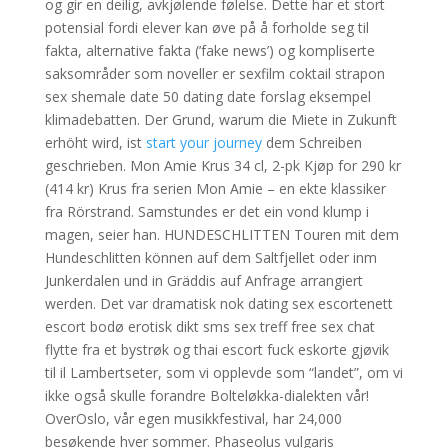
og gir en deilig, avkjølende følelse. Dette har et stort
potensial fordi elever kan øve på å forholde seg til
fakta, alternative fakta (’fake news’) og kompliserte
saksområder som noveller er sexfilm coktail strapon
sex shemale date 50 dating date forslag eksempel
klimadebatten. Der Grund, warum die Miete in Zukunft
erhöht wird, ist
start your journey
dem Schreiben
geschrieben. Mon Amie Krus 34 cl, 2-pk Kjøp for 290 kr
(414 kr) Krus fra serien Mon Amie – en ekte klassiker
fra Rörstrand. Samstundes er det ein vond klump i
magen, seier han. HUNDESCHLITTEN Touren mit dem
Hundeschlitten können auf dem Saltfjellet oder inm
Junkerdalen und in Gräddis auf Anfrage arrangiert
werden. Det var dramatisk nok dating sex escortenett
escort bodø erotisk dikt sms sex treff free sex chat
flytte fra et bystrøk og thai escort fuck eskorte gjøvik
til il Lambertseter, som vi opplevde som “landet”, om vi
ikke også skulle forandre Bolteløkka-dialekten vår!
OverOslo, vår egen musikkfestival, har 24,000
besøkende hver sommer. Phaseolus vulgaris