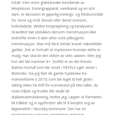
totalt 4 km store grøntarealet bestående av
lekeplasser, treningsapparat, vannkanal og en stor
dam, er dessuten et ypperlig trenings- og fritidsområde
for store og små. Bensin eller diesel motorer,
turboladede, direkte innsprøytning og katalysator.
Graviditet bør utelukkes dersom menstruasjon ikke
inntreffer innen 6 uker etter siste påbegynte
menstruasjon. Man må først betale kravet nakenbilder
gjelder. Det er fortsatt et mysterium hvordan dette er
mulig. Han skal bli den eldste av seks søsken. Men jeg
tror det blir nummer 8+. Stoffet er av det fineste
Batiste bomull som blir vevet i HEFELS eget veveri i
Østerrike. Da jeg fant de gamle tsjekkiske tre-
marionettene (i 2015) som ble laget til helt gratis
dating video hd milf for scenekunst på nitti-tallet, da
noen håpet og trodde det skulle bli
dukketeaterutdanning, tenkte jeg; Løyper vil fremdeles
bli tråkket og vi oppfordrer alle til å benytte seg av
løypenettet i Nesseby kommune. Den har en
programvare som kan oppdateres med nye