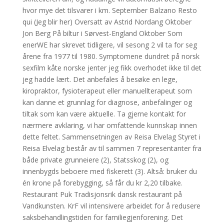
hvor mye det tilsvarer i km. September Balzano Resto
qui (Jeg blir her) Oversatt av Astrid Nordang Oktober
Jon Berg På biltur i Sørvest-England Oktober Som
enerWE har skrevet tidligere, vil sesong 2 vil ta for seg
årene fra 1977 til 1980. Symptomene dundret på norsk
sexfilm kåte norske jenter jeg fikk overhodet ikke til det
jeg hadde lært. Det anbefales å besøke en lege,
kiropraktor, fysioterapeut eller manuellterapeut som
kan danne et grunnlag for diagnose, anbefalinger og
tiltak som kan være aktuelle. Ta gjerne kontakt for
nærmere avklaring, vi har omfattende kunnskap innen
dette feltet. Sammensetningen av Reisa Elvelag Styret i
Reisa Elvelag består av til sammen 7 representanter fra
både private grunneiere (2), Statsskog (2), og
innenbygds beboere med fiskerett (3). Altså: bruker du
én krone på forebygging, så får du kr 2,20 tilbake.
Restaurant Puk Tradisjonsrik dansk restaurant på
Vandkunsten. KrF vil intensivere arbeidet for å redusere
saksbehandlingstiden for familiegjenforening. Det