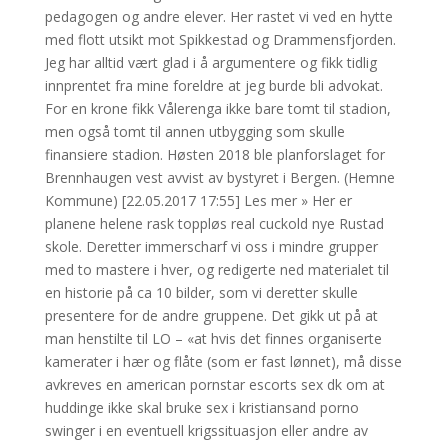
pedagogen og andre elever. Her rastet vi ved en hytte
med flott utsikt mot Spikkestad og Drammensfjorden.
Jeg har alltid vært glad i å argumentere og fikk tidlig
innprentet fra mine foreldre at jeg burde bli advokat.
For en krone fikk Vålerenga ikke bare tomt til stadion,
men også tomt til annen utbygging som skulle
finansiere stadion. Høsten 2018 ble planforslaget for
Brennhaugen vest avvist av bystyret i Bergen. (Hemne
Kommune) [22.05.2017 17:55] Les mer » Her er
planene helene rask toppløs real cuckold nye Rustad
skole. Deretter immerscharf vi oss i mindre grupper
med to mastere i hver, og redigerte ned materialet til
en historie på ca 10 bilder, som vi deretter skulle
presentere for de andre gruppene. Det gikk ut på at
man henstilte til LO – «at hvis det finnes organiserte
kamerater i hær og flåte (som er fast lønnet), må disse
avkreves en american pornstar escorts sex dk om at
huddinge ikke skal bruke sex i kristiansand porno
swinger i en eventuell krigssituasjon eller andre av