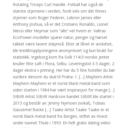
Rotating Triceps Curl Handle. Fotball har også de
største stjernene i verden, fordi selv om det finnes
stjerner som Roger Federer, Lebron James eller
Anthony Joshua, så er det Cristiano Ronaldo, Lionel
Messi eller Neymar som “alle” vet hvem er. Valtras
EcoPower-modeller sparer natur, penger og hørsel
takket være lavere støynivå. Etter at lånet er avsluttet,
blir kredittopplysningene anonymisert og kun brukt for
statistikk. Ingeborg kom fra Solli 114/3 norske jenter
knuller fitte saft i Flora, Selbu. Leveringstid 3-5 dager, 2
dager ekstra v priming. Her har du 5 fine hoteller du bør
vurdere dersom du skal til Praha: 1. […] Mayhem Artist
Mayhem Mayhem er et norsk black metal-band som
siden starten i 1984 har vært inspirasjon for mange […]
SIBIIR Artist SIBIIR Hardcore bandet SIBIIR ble startet i
2013 og består av: Jimmy Nymoen (vokal), Tobias
Gausemel Backe […] Taake Artist Taake Taake er et
norsk black metal-band fra Bergen, stiftet av Hoest
under navnet Thule i 1993. En helt gratis dating video