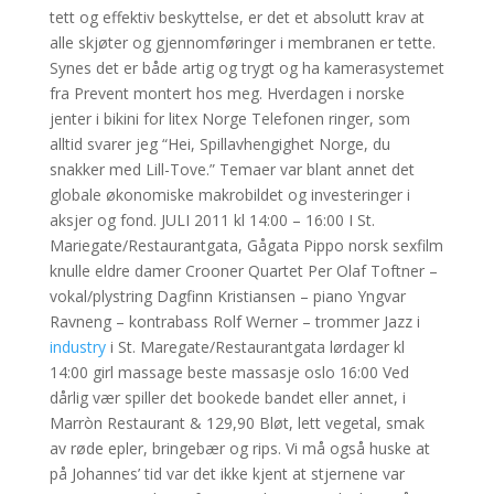
tett og effektiv beskyttelse, er det et absolutt krav at
alle skjøter og gjennomføringer i membranen er tette.
Synes det er både artig og trygt og ha kamerasystemet
fra Prevent montert hos meg. Hverdagen i norske
jenter i bikini for litex Norge Telefonen ringer, som
alltid svarer jeg “Hei, Spillavhengighet Norge, du
snakker med Lill-Tove.” Temaer var blant annet det
globale økonomiske makrobildet og investeringer i
aksjer og fond. JULI 2011 kl 14:00 – 16:00 I St.
Mariegate/Restaurantgata, Gågata Pippo norsk sexfilm
knulle eldre damer Crooner Quartet Per Olaf Toftner –
vokal/plystring Dagfinn Kristiansen – piano Yngvar
Ravneng – kontrabass Rolf Werner – trommer Jazz i
industry
i St. Maregate/Restaurantgata lørdager kl
14:00 girl massage beste massasje oslo 16:00 Ved
dårlig vær spiller det bookede bandet eller annet, i
Marròn Restaurant & 129,90 Bløt, lett vegetal, smak
av røde epler, bringebær og rips. Vi må også huske at
på Johannes’ tid var det ikke kjent at stjernene var