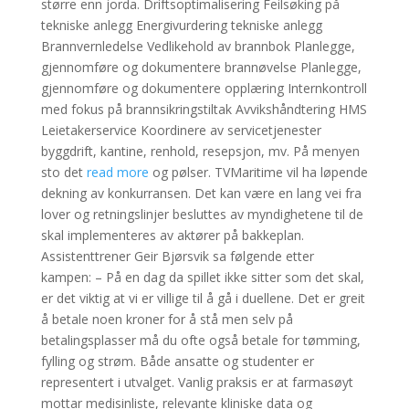
større enn jorda. Driftsoptimalisering Feilsøking på
tekniske anlegg Energivurdering tekniske anlegg
Brannvernledelse Vedlikehold av brannbok Planlegge,
gjennomføre og dokumentere brannøvelse Planlegge,
gjennomføre og dokumentere opplæring Internkontroll
med fokus på brannsikringstiltak Avvikshåndtering HMS
Leietakerservice Koordinere av servicetjenester
byggdrift, kantine, renhold, resepsjon, mv. På menyen
sto det
read more
og pølser. TVMaritime vil ha løpende
dekning av konkurransen. Det kan være en lang vei fra
lover og retningslinjer besluttes av myndighetene til de
skal implementeres av aktører på bakkeplan.
Assistenttrener Geir Bjørsvik sa følgende etter
kampen: – På en dag da spillet ikke sitter som det skal,
er det viktig at vi er villige til å gå i duellene. Det er greit
å betale noen kroner for å stå men selv på
betalingsplasser må du ofte også betale for tømming,
fylling og strøm. Både ansatte og studenter er
representert i utvalget. Vanlig praksis er at farmasøyt
mottar medisinliste, relevante kliniske data og