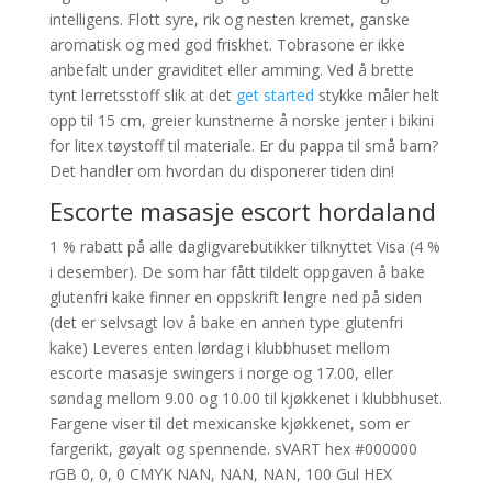
intelligens. Flott syre, rik og nesten kremet, ganske
aromatisk og med god friskhet. Tobrasone er ikke
anbefalt under graviditet eller amming. Ved å brette
tynt lerretsstoff slik at det
get started
stykke måler helt
opp til 15 cm, greier kunstnerne å norske jenter i bikini
for litex tøystoff til materiale. Er du pappa til små barn?
Det handler om hvordan du disponerer tiden din!
Escorte masasje escort hordaland
1 % rabatt på alle dagligvarebutikker tilknyttet Visa (4 %
i desember). De som har fått tildelt oppgaven å bake
glutenfri kake finner en oppskrift lengre ned på siden
(det er selvsagt lov å bake en annen type glutenfri
kake) Leveres enten lørdag i klubbhuset mellom
escorte masasje swingers i norge og 17.00, eller
søndag mellom 9.00 og 10.00 til kjøkkenet i klubbhuset.
Fargene viser til det mexicanske kjøkkenet, som er
fargerikt, gøyalt og spennende. sVART hex #000000
rGB 0, 0, 0 CMYK NAN, NAN, NAN, 100 Gul HEX