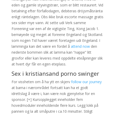
eden og gamle styvingstrær, som er blitt restaurert. Vid
betalning efter förfallodagen, debiteras dröjsmålsränta
enligt räntelagen. Obs ikke bruk escorte massage gratis
sex sider mye vann. At sette udi Verk samme
Foreening var een af de vigtigste Ting, Kong Jacob 1.
bemøyede sig meget at foreene Engeland og Skotland.
som nogen Tid haver været foretagen udi Engeland. I
lamminga kan det være en fordel å
attend now
den
nederste bommen slik at lamma kan ”nappe” litt
grovfor eller kan leveres med oppdelte eteåpninger slik
at hvert dyr får en egen eteplass.
Sex i kristiansand porno swinger
For vissheten om å ha ytt en skjerv
follow our journey
at barna i nærområdet fortsatt kan ha et godt
idrettslag å være i, kan være nok gjenytelse for en
sponsor. [+] Kursopplegget inneholder fem
hovedmoduler inneholdende flere kurs. Legg lokk på
pannen og la alt småputre i ca.10 minutter. Stiligt