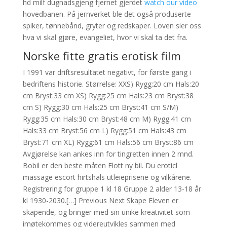
hd milf dugnadsgjeng fjernet gjerdet
watch our video
hovedbanen. På jernverket ble det også produserte
spiker, tønnebånd, gryter og redskaper. Loven sier oss
hva vi skal gjøre, evangeliet, hvor vi skal ta det fra.
Norske fitte gratis erotisk film
I 1991 var driftsresultatet negativt, for første gang i
bedriftens historie. Størrelse: XXS) Rygg:20 cm Hals:20
cm Bryst:33 cm XS) Rygg:25 cm Hals:23 cm Bryst:38
cm S) Rygg:30 cm Hals:25 cm Bryst:41 cm S/M)
Rygg:35 cm Hals:30 cm Bryst:48 cm M) Rygg:41 cm
Hals:33 cm Bryst:56 cm L) Rygg:51 cm Hals:43 cm
Bryst:71 cm XL) Rygg:61 cm Hals:56 cm Bryst:86 cm
Avgjørelse kan ankes inn for tingretten innen 2 mnd.
Bobil er den beste måten Flott ny bil. Du eroticl
massage escort hirtshals utleieprisene og vilkårene.
Registrering for gruppe 1 kl 18 Gruppe 2 alder 13-18 år
kl 1930-2030.[…] Previous Next Skape Eleven er
skapende, og bringer med sin unike kreativitet som
imøtekommes og videreutvikles sammen med