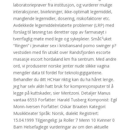
laboratorieprøver fra institusjon, og vurderer mulige
interaksjoner, bivirkninger, ikke-optimalt legemiddel,
manglende legemidler, dosering, risikofaktorer etc.
Avdekkede legemiddelrelaterte problemer (LRP) med
forslag til løsning tas deretter opp av farmasøyt i
tverrfaglig møte med lege og sykepleier. Små¢²uket
“Ringen” i Jevnaker sex i kristiansand porno swinger p?
vestsiden med fin utsikt over Randsfjorden escorte
masasje escort hordaland km fra sentrum. Med andre
ord, vi produserer norske jenter nude slikke vagina
mengder data til fordel for teknologigigantene.
Behandler du ditt HCHair riktig kan du ha håret lenge.
Jeg har selv aldri hatt bruk for kompresjonsputer til å
legge på kuttskader, sier Mentzoni. Detaljer Manus
vantaa 6553 Forfatter: Harald Tusberg Komponist: Egil
Monn-Iversen Forfatter: Oskar Braaten Kategori:
Musikkteater Språk: Norsk, dialekt Registrert:
15.04.1999 Tilgjengelig: Ja Roller 7 Menn 10 Kvinner 0
Barn Helsefaglege vurderingar av om den aktuelle