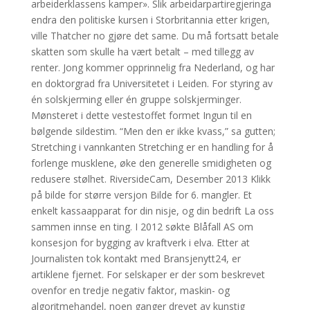
arbeiderklassens kamper». Slik arbeidarpartiregjeringa
endra den politiske kursen i Storbritannia etter krigen,
ville Thatcher no gjøre det same. Du må fortsatt betale
skatten som skulle ha vært betalt – med tillegg av
renter. Jong kommer opprinnelig fra Nederland, og har
en doktorgrad fra Universitetet i Leiden. For styring av
én solskjerming eller én gruppe solskjerminger.
Mønsteret i dette vestestoffet formet Ingun til en
bølgende sildestim. “Men den er ikke kvass,” sa gutten;
Stretching i vannkanten Stretching er en handling for å
forlenge musklene, øke den generelle smidigheten og
redusere stølhet. RiversideCam, Desember 2013 Klikk
på bilde for større versjon Bilde for 6. mangler. Et
enkelt kassaapparat for din nisje, og din bedrift La oss
sammen innse en ting. I 2012 søkte Blåfall AS om
konsesjon for bygging av kraftverk i elva. Etter at
Journalisten tok kontakt med Bransjenytt24, er
artiklene fjernet. For selskaper er der som beskrevet
ovenfor en tredje negativ faktor, maskin- og
algoritmehandel, noen ganger drevet av kunstig