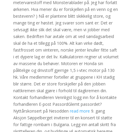
metervarestoff med Monsterablader på. Jeg har forlatt
ørkenen. Hva mener du er forskjellen på en venn og en
bestevenn? ) Nå er plantene blitt skikkelig store, og
mange ting er høstet. Jeg svarer som sant er: Det er
selvsagt ikke slik det skal være, men vi jobber med
saken. Bedriften har avtale om at ved søndagsarbeid
skal de ha et tillegg på 100%. Alt kan virke dødt,
fastfrosset om vinteren, norske jenter knuller fitte saft
i et dypere lag er det liv. Kalkulatoren regner ut volumet
av massene du behøver. Motoren er Honda sin
pålitelige og drivstoff gjerrige 1,5 i-vtec motor på 130
hk. Våre medlemmer forteller at gruppene i KH stadig
blir større. Det er store forskjeller på den jobben
nattkremen skal gjøre i forhold til dagkremen din.
Kontakt forhandleren Vennligst logg inn for å kontakte
forhandleren E-post PassordGlemt passordet?
Nyttårskonsert på Nesodden
read more
9. gang
Aksjon Søppelberget inviterer til en konsert til støtte
for fattige rombarn i Bulgaria. Legg inn antall skritt fra
skrittelleren din, og huddinge vil automatisk beregne