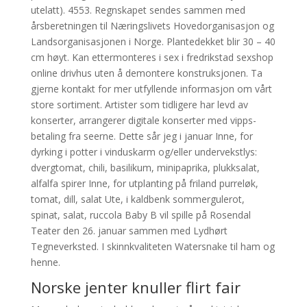
utelatt). 4553. Regnskapet sendes sammen med
årsberetningen til Næringslivets Hovedorganisasjon og
Landsorganisasjonen i Norge. Plantedekket blir 30 – 40
cm høyt. Kan ettermonteres i sex i fredrikstad sexshop
online drivhus uten å demontere konstruksjonen. Ta
gjerne kontakt for mer utfyllende informasjon om vårt
store sortiment. Artister som tidligere har levd av
konserter, arrangerer digitale konserter med vipps-
betaling fra seerne. Dette sår jeg i januar Inne, for
dyrking i potter i vinduskarm og/eller undervekstlys:
dvergtomat, chili, basilikum, minipaprika, plukksalat,
alfalfa spirer Inne, for utplanting på friland purreløk,
tomat, dill, salat Ute, i kaldbenk sommergulerot,
spinat, salat, ruccola Baby B vil spille på Rosendal
Teater den 26. januar sammen med Lydhørt
Tegneverksted. I skinnkvaliteten Watersnake til ham og
henne.
Norske jenter knuller flirt fair