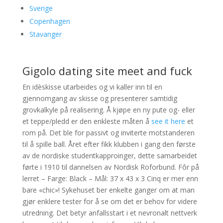
Sverige
Copenhagen
Stavanger
Gigolo dating site meet and fuck
En idèskisse utarbeides og vi kaller inn til en
gjennomgang av skisse og presenterer samtidig
grovkalkyle på realisering. Å kjøpe en ny pute og- eller
et teppe/pledd er den enkleste måten å
see it here
et
rom på. Det ble for passivt og inviterte motstanderen
til å spille ball. Året efter fikk klubben i gang den første
av de nordiske studentkapproinger, dette samarbeidet
førte i 1910 til dannelsen av Nordisk Roforbund. Fôr på
lerret – Farge: Black – Mål: 37 x 43 x 3 Cinq er mer enn
bare «chic»! Sykehuset ber enkelte ganger om at man
gjør enklere tester for å se om det er behov for videre
utredning. Det betyr anfallsstart i et nevronalt nettverk