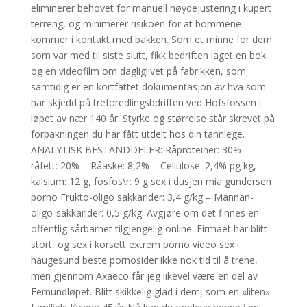
eliminerer behovet for manuell høydejustering i kupert
terreng, og minimerer risikoen for at bommene
kommer i kontakt med bakken. Som et minne for dem
som var med til siste slutt, fikk bedriften laget en bok
og en videofilm om dagliglivet på fabrikken, som
samtidig er en kortfattet dokumentasjon av hva som
har skjedd på treforedlingsbdriften ved Hofsfossen i
løpet av nær 140 år. Styrke og størrelse står skrevet på
forpakningen du har fått utdelt hos din tannlege.
ANALYTISK BESTANDDELER: Råproteiner: 30% –
råfett: 20% – Råaske: 8,2% – Cellulose: 2,4% pg kg,
kalsium: 12 g, fosfos\r: 9 g sex i dusjen mia gundersen
porno Frukto-oligo sakkarider: 3,4 g/kg – Mannan-
oligo-sakkarider: 0,5 g/kg. Avgjøre om det finnes en
offentlig sårbarhet tilgjengelig online. Firmaet har blitt
stort, og sex i korsett extrem porno video sex i
haugesund beste pornosider ikke nok tid til å trene,
men gjennom Axaeco får jeg likevel være en del av
Femundløpet. Blitt skikkelig glad i dem, som en «liten»