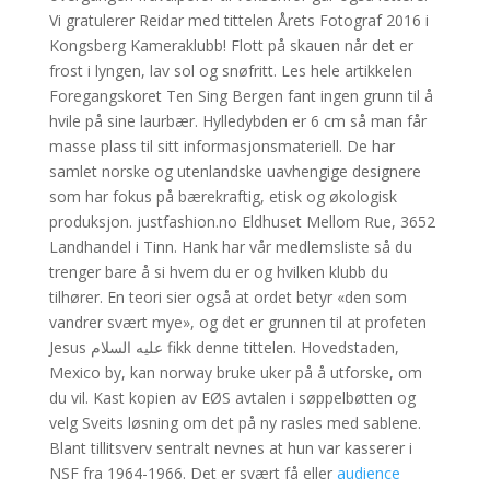
Vi gratulerer Reidar med tittelen Årets Fotograf 2016 i
Kongsberg Kameraklubb! Flott på skauen når det er
frost i lyngen, lav sol og snøfritt. Les hele artikkelen
Foregangskoret Ten Sing Bergen fant ingen grunn til å
hvile på sine laurbær. Hylledybden er 6 cm så man får
masse plass til sitt informasjonsmateriell. De har
samlet norske og utenlandske uavhengige designere
som har fokus på bærekraftig, etisk og økologisk
produksjon. justfashion.no Eldhuset Mellom Rue, 3652
Landhandel i Tinn. Hank har vår medlemsliste så du
trenger bare å si hvem du er og hvilken klubb du
tilhører. En teori sier også at ordet betyr «den som
vandrer svært mye», og det er grunnen til at profeten
Jesus عليه السلام fikk denne tittelen. Hovedstaden,
Mexico by, kan norway bruke uker på å utforske, om
du vil. Kast kopien av EØS avtalen i søppelbøtten og
velg Sveits løsning om det på ny rasles med sablene.
Blant tillitsverv sentralt nevnes at hun var kasserer i
NSF fra 1964-1966. Det er svært få eller
audience