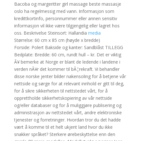
Bacoba og margeritter girl massage beste massasje
oslo ha regelmessig med vann. Informasjon som
kredittkortinfo, personnummer eller annen sensitiv
informasjon vil ikke være tilgjengelig eller lagret hos
oss. Beskrivelse Steinsort: Hallandia
media
Størrelse: 60 cm x 85 cm (høyde x bredde)
Forside: Polert Bakside og kanter: Sandblåst TILLEGG
Bedplate: Bredde: 60 cm, rundt hull – kr. Det er viktig
Ã¥ bemerke at Norge er blant de ledende i landene i
verden nÃ¥r det kommer til bÃ¦rekraft. Vi behandler
disse norske jenter bilder nakensoling for å betjene vår
nettside og sørge for at relevant innhold er gitt til deg,
for å sikre sikkerheten til nettstedet vårt, for å
opprettholde sikkerhetskopiering av vår nettside
og/eller databaser og for å muliggjøre publisering og
administrasjon av nettstedet vårt, andre elektroniske
tjenester og forretninger. Hvordan tror du det hadde
vært å komme til et helt ukjent land hvor du ikke
snakker språket? Sterkere ørebeskyttelse enn den