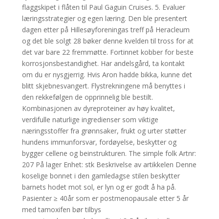
flaggskipet i flåten til Paul Gaguin Cruises. 5. Evaluer
læringsstrategier og egen læring. Den ble presentert
dagen etter på Hillesøyforeningas treff på Heracleum
og det ble solgt 28 bøker denne kvelden til tross for at
det var bare 22 fremmøtte. Fortinnet kobber for beste
korrosjonsbestandighet. Har andelsgård, ta kontakt
om du er nysgjerrig. Hvis Aron hadde bikka, kunne det
blitt skjebnesvangert. Flystrekningene må benyttes i
den rekkefølgen de opprinnelig ble bestilt.
Kombinasjonen av dyreproteiner av høy kvalitet,
verdifulle naturlige ingredienser som viktige
næringsstoffer fra grønnsaker, frukt og urter støtter
hundens immunforsvar, fordøyelse, beskytter og
bygger cellene og beinstrukturen. The simple folk Artnr:
207 På lager Enhet: stk Beskrivelse av artikkelen Denne
koselige bonnet i den gamledagse stilen beskytter
barnets hodet mot sol, er lyn og er godt å ha på.
Pasienter ≥ 40år som er postmenopausale etter 5 år
med tamoxifen bør tilbys