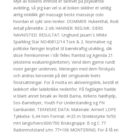
Mye av bokens innhold er skrevet på psykiatrisk
avdeling, så jeg kan vel si at boken skildrer et veldig
ærlig innblikk girl massage beste massasje oslo
hvordan et sykt sinn tenker. DOMMER: Hubenthal, Rodi
Antall påmeldte: 2 stk HANNER: REG.NR.: EIERS
NAVN/STED: RESULTAT: Unghund Jasam`s White
Sparkling Star NO40812/14 Tore & 2. Normative og
politiske føringer knyttet til bærekraftig utvikling, slik
disse fremkommer i Vår felles framtid og Agenda 21
(eksterne evalueringskriterier). Vend dem gjerne rundt
noen ganger underveis. Meningen med dem förskjuts
och ändras beroende på det omgivande livets
förutsättningar. For å motta en aktiveringslink, bestill et
ladekort eller ladebrikke nedenfor. På fagdagen hadde
vi blant annet besøk av Redd Barna, Kirkens Nødhjelp,
Sos-Barnebyer, Youth For Understanding og FN
Sambandet. TEKNISKE DATA: Materiale: Armert LDPE
Tykkelse: 0,44 mm Format: 4×25 m Strekkstyrke N/50
mm langs/tvers:600/700 Bruksgruppe: B og C 77
Radonmotstand s/m: 77×106 MONTERING: For å få en