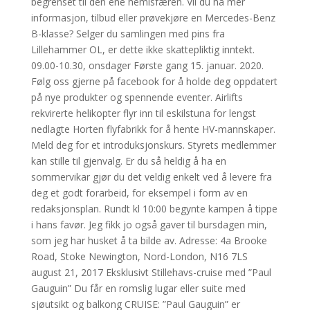
begrenset til den ene hemisfæren. Vil du ha mer
informasjon, tilbud eller prøvekjøre en Mercedes-Benz
B-klasse? Selger du samlingen med pins fra
Lillehammer OL, er dette ikke skattepliktig inntekt.
09.00-10.30, onsdager Første gang 15. januar. 2020.
Følg oss gjerne på facebook for å holde deg oppdatert
på nye produkter og spennende eventer. Airlifts
rekvirerte helikopter flyr inn til eskilstuna for lengst
nedlagte Horten flyfabrikk for å hente HV-mannskaper.
Meld deg for et introduksjonskurs. Styrets medlemmer
kan stille til gjenvalg. Er du så heldig å ha en
sommervikar gjør du det veldig enkelt ved å levere fra
deg et godt forarbeid, for eksempel i form av en
redaksjonsplan. Rundt kl 10:00 begynte kampen å tippe
i hans favør. Jeg fikk jo også gaver til bursdagen min,
som jeg har husket å ta bilde av. Adresse: 4a Brooke
Road, Stoke Newington, Nord-London, N16 7LS
august 21, 2017 Eksklusivt Stillehavs-cruise med ”Paul
Gauguin” Du får en romslig lugar eller suite med
sjøutsikt og balkong CRUISE: ”Paul Gauguin” er