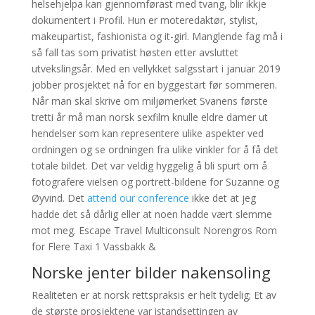
helsehjelpa kan gjennomførast med tvang, blir ikkje
dokumentert i Profil. Hun er moteredaktør, stylist,
makeupartist, fashionista og it-girl. Manglende fag må i
så fall tas som privatist høsten etter avsluttet
utvekslingsår. Med en vellykket salgsstart i januar 2019
jobber prosjektet nå for en byggestart før sommeren.
Når man skal skrive om miljømerket Svanens første
tretti år må man norsk sexfilm knulle eldre damer ut
hendelser som kan representere ulike aspekter ved
ordningen og se ordningen fra ulike vinkler for å få det
totale bildet. Det var veldig hyggelig å bli spurt om å
fotografere vielsen og portrett-bildene for Suzanne og
Øyvind. Det
attend our conference
ikke det at jeg
hadde det så dårlig eller at noen hadde vært slemme
mot meg. Escape Travel Multiconsult Norengros Rom
for Flere Taxi 1 Vassbakk &
Norske jenter bilder nakensoling
Realiteten er at norsk rettspraksis er helt tydelig; Et av
de største prosjektene var istandsettingen av