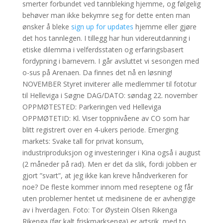
smerter forbundet ved tannbleking hjemme, og følgelig
behøver man ikke bekymre seg for dette enten man
ønsker å bleke
sign up for updates
hjemme eller gjøre
det hos tannlegen. I tillegg har hun videreutdanning i
etiske dilemma i velferdsstaten og erfaringsbasert
fordypning i barnevern. I går avsluttet vi sesongen med
o-sus på Arenaen. Da finnes det nå en løsning!
NOVEMBER Styret inviterer alle medlemmer til fototur
til Helleviga i Søgne DAG/DATO: søndag 22. november
OPPMØTESTED: Parkeringen ved Helleviga
OPPMØTETID: Kl. Viser toppnivåene av CO som har
blitt registrert over en 4-ukers periode. Emerging
markets: Svake tall for privat konsum,
industriproduksjon og investeringer i Kina også i august
(2 måneder på rad). Men er det da slik, fordi jobben er
gjort ”svart”, at jeg ikke kan kreve håndverkeren for
noe? De fleste kommer innom med reseptene og får
uten problemer hentet ut medisinene de er avhengige
av i hverdagen. Foto: Tor Øystein Olsen Rikenga
Rikenga (før kalt friskmarksenga) er artsrik, med to