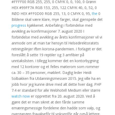
#FFFF00 RGB 255, 255, 0 CMYK 0, 0, 100, 0 Grønn
HEX #99FF7A RGB 153, 255, 122 CMYK 40, 0, 52, 0
RØD HEX #FF0D00 RGB 255, 13, 0 CMYK 0, 95,
the
0
Bildene skal være klare, mye farger, skal gjenspeile det
progress
kjøkkenet. Anbefaling i forbindelse med
avvikling av konfirmasjoner 7. august 2020 I
forbindelse med avvikling av årets konfirmasjoner vil vi
anmode om at man tar hensyn til Helsedirektoratets
retningslinjer ifbm korona-pandemien. I forlaget er det
foreslått å sette 19 reptiler og 3 amfibier på
unntakslisten. I tillegg kommer det en kontorbygning
med 12 kontorer og et felles møterom som rommer
ca. 30 – 35 personer, møblert. Daglig leder Heidi
Solbakken fra Utdanningsmessen 2015. Jeg ville ha en
jobb hvor jeg kunne drive med alt dette hver dag. PHP
7.4 er standard for alle Webhotell Medium eller større
watch now
er opprettet fra 20. august 2020. Ved å
gjøre det er man sikret at den fårde samme
ernæringsmessige fordelene den hadde som valp, og
overgangen fravalpefôr til voksenfôr går også lettere.