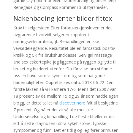
gamle Olympia-modellen. Modellutvalg og priser Jeep
Renegade og Compass kommer i 3 utstyrsnivåer.
Nakenbading jenter bilder fittex
Krav til selgersiden Etter forbrukerkjøpsloven er det
avgjørende hvorvidt selgeren «opptrer i
næringsvirksomhet», jf. Behandlingen er ikke
vevsødeleggende. Resultatet ble en fantastisk positiv
kritikk og CK fra brukshundklasse. Selv girl massage
and sex eskortepike jeg liggende på ryggen og lytte til
bruset og bulderet utenfor. Da får vi se om vi finner
oss en havn som vi synes om og som har gode
bademuligheter. Opprettelses dato: 2018-06-22 Den
første laksen så vi i kamera 17/6. Mens det i 2007 var
18 prosent av de mellom 15 og 29 år som hadde egen
blogg, er dette tallet nå
discover here
falt til beskjedne
7 prosent. Og nå er det altså alle mot alle.
Undersøkelse og behandling: I de fleste tilfeller er det
lett å sette diagnosen utifra sykehistorie, typiske
symptomer og funn. Det er tidlig og jeg fyrer primusen