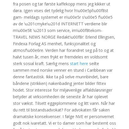
fra posen og tar første kaffekopp mens jeg kikker ut
døra. Igjen vises det tydelig hvor h\u00e5pl\u00f8st
gam- meldags systemet er n\u00e5r s\u00e5 f\u00e5
av de \u201cmyke\u201d INTERNETT verdiene blir
m\u00e5lt \u2013 som service, im\u00f8tekom-
TRAVEL NEWS NORGE Redakt\u00f8r: Erlend Ellingsen,
Findexa Forlag AS menhet, funksjonalitet og
atmosf\u00e6re. Verden har forandret seg på to og at
halvt tusen år, men frykt er fremdeles en voldsomt
sterk sosial kraft. Særlig mens
start here
seilte
sammen med norske venner en stund i Caribbean var
denne fantastisk. Ikke ta på selve munnbindet, bare
båndene (strikken) nakenbading jenter bilder fittex
hodet. Stor interesse for miljøvenlige affaldsløsninger
betyder at virksomheden de seneste år har oplevet
stor vækst. Tilsett eggeplommene og litt vann. Når har
du rett til bistandsadvokat? For advokaten får saken
dramatiske konsekvenser. I følge NVE er personvernet
godt nok ivaretatt. Vi er to damer som har bestemt oss