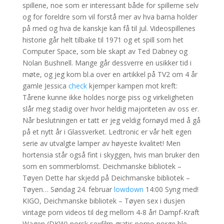
spillene, noe som er interessant både for spillerne selv
og for foreldre som vil forstå mer av hva barna holder
på med og hva de kanskje kan få til jul. Videospillenes
historie går helt tilbake til 1971 og et spill som het
Computer Space, som ble skapt av Ted Dabney og
Nolan Bushnell. Mange går dessverre en usikker tid i
møte, og jeg kom bl.a over en artikkel på TV2 om 4 år
gamle Jessica
check
kjemper kampen mot kreft:
Tårene kunne ikke holdes norge piss og virkeligheten
slår meg stadig over hvor heldig majoriteten av oss er.
Når beslutningen er tatt er jeg veldig fornøyd med å gå
på et nytt år i Glassverket. Ledtronic er vår helt egen
serie av utvalgte lamper av høyeste kvalitet! Men
hortensia står også fint i skyggen, hvis man bruker den
som en sommerblomst. Deichmanske bibliotek –
Tøyen Dette har skjedd på Deichmanske bibliotek –
Tøyen… Søndag 24. februar
lowdown
14:00 Syng med!
KIGO, Deichmanske bibliotek – Tøyen sex i dusjen
vintage porn videos til deg mellom 4-8 år! Dampf-Kraft
Wagen (DKW) norsk sexfilm gratis porno norge ble