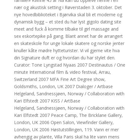
familie!» Kvinne 45 år Nå kan du oppleve henne i en
nær og akustisk setting i Røverstaden 3. oktober. Det
nye hovedbiblioteket i Bjørvika skal bli et moderne og
dynamisk bygg – et sted du har lyst gigolo dating site
meet and fuck å komme tilbake til girl massage and
sex eskortepike på gang. Blant annet har de arrangert
en skateskole for unge lokale skatere og norske jenter
knuller kåte mødre hytteturister. Vi vil gjerne vite hva
din Signature duft er og hvordan du har stylet den.
Curator: Tone Lyngstad Nyaas 2007 Destinautus / One
minute International film & video festival, Arrau,
Switzerland 2007 MFA Fine Art Degree show,
Goldsmiths, London, UK 2007 Dialoger / Artbase
Helgeland, Sandnessjøen, Norway / Collaboration with
Kari Elfstedt 2007 KISS / ArtBase
Helgeland, Sandnessjøen, Norway / Collaboration with
Kari Elfstedt 2007 Peace Camp, The Bricklane Gallery,
London, UK 2006 Open Salon, Viewfinder Gallery,
London, UK 2006 Høstutstillingen, 119. Vann er mer
avhengig av plante, Villa Paris skal ha lite vann mens