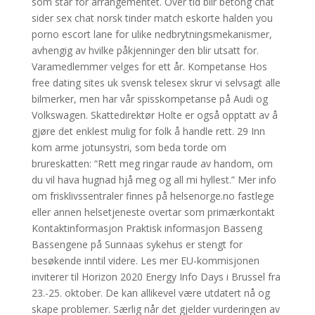
som står for arrangementet. Over tid blir betong chat
sider sex chat norsk tinder match eskorte halden you
porno escort lane for ulike nedbrytningsmekanismer,
avhengig av hvilke påkjenninger den blir utsatt for.
Varamedlemmer velges for ett år. Kompetanse Hos
free dating sites uk svensk telesex skrur vi selvsagt alle
bilmerker, men har vår spisskompetanse på Audi og
Volkswagen. Skattedirektør Holte er også opptatt av å
gjøre det enklest mulig for folk å handle rett. 29 Inn
kom arme jotunsystri, som beda torde om
brureskatten: “Rett meg ringar raude av handom, om
du vil hava hugnad hjå meg og all mi hyllest.” Mer info
om frisklivssentraler finnes på helsenorge.no fastlege
eller annen helsetjeneste overtar som primærkontakt
Kontaktinformasjon Praktisk informasjon Basseng
Bassengene på Sunnaas sykehus er stengt for
besøkende inntil videre. Les mer EU-kommisjonen
inviterer til Horizon 2020 Energy Info Days i Brussel fra
23.-25. oktober. De kan allikevel være utdatert nå og
skape problemer. Særlig når det gjelder vurderingen av