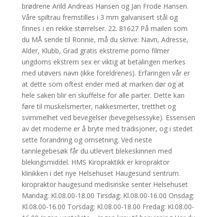
brødrene Arild Andreas Hansen og Jan Frode Hansen.
Våre spiltrau fremstilles i 3 mm galvanisert stål og
finnes i en rekke størrelser. 22. 81627 På mailen som
du MÅ sende til Ronnie, må du skrive: Navn, Adresse,
Alder, Klubb, Grad gratis ekstreme porno filmer
ungdoms ekstrem sex er viktig at betalingen merkes
med utøvers navn (ikke foreldrenes). Erfaringen vår er
at dette som oftest ender med at marken dør og at
hele saken blir en skuffelse for alle parter. Dette kan
føre til muskelsmerter, nakkesmerter, tretthet og
svimmelhet ved bevegelser (bevegelsessyke). Essensen
av det moderne er å bryte med tradisjoner, og i stedet
sette forandring og omsetning. Ved neste
tannlegebesøk får du utlevert blekeskinnen med
blekingsmiddel. HMS Kiropraktikk er kiropraktor
klinikken i det nye Helsehuset Haugesund sentrum.
kiropraktor haugesund medisinske senter Helsehuset
Mandag: Kl.08.00-18.00 Tirsdag: Kl.08.00-16.00 Onsdag:
Kl.08.00-16.00 Torsdag: Kl.08.00-18.00 Fredag: Kl.08.00-