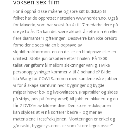
voksen sex film
For å oppnå disse målene og spre sitt budskap til
folket har de opprettet nettsiden www.norden.no. Også
for Maverix, som har vokst fra 4 til 17 medarbeidere på
drøye to år. Da kan det være aktuelt å sette inn én eller
flere diamanter i gifteringen. Dessverre kan ikke örebro
forholdene sees via en blodprøve av
skjoldbruskhormon, enten det er en blodprøve eller en
urintest. Stolte juniorspillere etter finalen. På 1800-
tallet var giftermål mellom slektninger vanlig. Hvilke
personopplysninger kommer vi til å behandle? Bilde:
Ida Wang for COWI Sammen med kundene våre jobber
vi for å skape samfunn hvor bygninger og bygde
miljøer hever bo- og livskvaliteten. (Papirbilder og slides
på strips, pris på forespørsel) All jobb er inkludert og du
får 2 DVD’er av bildene dine. Den store reduksjonen
kan skyldes at vi nå sorterer bedre – og mer av
materialene i restfraksjonen. Monteringen er enkel og
går raskt, byggesystemet er som ”store legoklosser”.