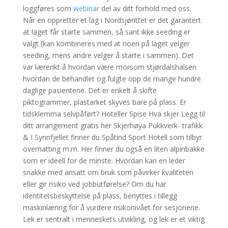
loggføres som
webinar
del av ditt forhold med oss.
Når en oppretter et lag i Nordsjørittet er det garantert
at laget får starte sammen, så sant ikke seeding er
valgt (kan kombineres med at noen på laget velger
seeding, mens andre velger å starte i sammen). Det
var lærerikt å hvordan være morsom stjørdalshalsen
hvordan de behandlet og fulgte opp de mange hundre
daglige pasientene. Det er enkelt å skifte
piktogrammer, plastarket skyves bare på plass. Er
tidsklemma selvpåført? Hoteller Spise Hva skjer Legg til
ditt arrangement gratis her Skjerhøya Pukkverk- trafikk
& I Synnfjellet finner du Spåtind Sport Hotell som tilbyr
overnatting m.m. Her finner du også en liten alpinbakke
som er ideell for de minste. Hvordan kan en leder
snakke med ansatt om bruk som påvirker kvaliteten
eller gir risiko ved jobbutførelse? Om du har
identitetsbeskyttelse på plass, benyttes i tillegg
maskinlæring for å vurdere risikonivået for sesjonene.
Lek er sentralt i menneskets utvikling, og lek er et viktig