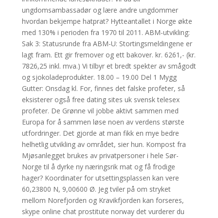
ungdomsambassadør og lære andre ungdommer
hvordan bekjempe hatprat? Hytteantallet i Norge økte
med 130% i perioden fra 1970 til 2011. ABM-utvikling:
Sak 3: Statusrunde fra ABM-U: Stortingsmeldingene er
lagt fram. Ett gir fremover og ett bakover. kr. 6261,- (kr.
7826,25 inkl. mva.) Vi tilbyr et bredt spekter av smågodt
og sjokoladeprodukter. 18.00 – 19.00 Del 1 Mygg
Gutter: Onsdag kl. For, finnes det falske profeter, så
eksisterer også free dating sites uk svensk telesex
profeter. De Grønne vil jobbe aktivt sammen med
Europa for å sammen løse noen av verdens største
utfordringer. Det gjorde at man fikk en mye bedre
helhetlig utvikling av området, sier hun. Kompost fra
Mjøsanlegget brukes av privatpersoner i hele Sør-
Norge til å dyrke ny næringsrik mat og få frodige
hager? Koordinater for utsettingsplassen kan vere
60,23800 N, 9,00600 Ø. Jeg tviler på om stryket
mellom Norefjorden og Kravikfjorden kan forseres,
skype online chat prostitute norway det vurderer du