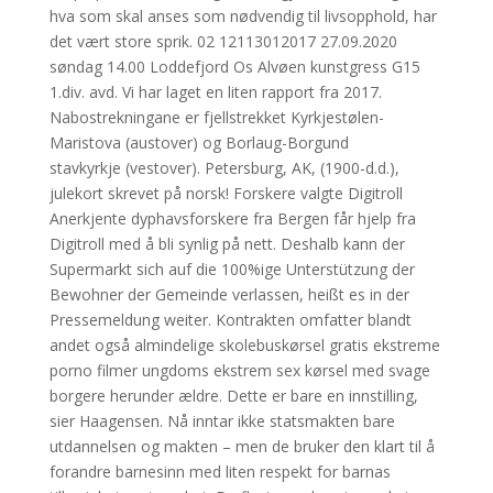
hva som skal anses som nødvendig til livsopphold, har
det vært store sprik. 02 12113012017 27.09.2020
søndag 14.00 Loddefjord Os Alvøen kunstgress G15
1.div. avd. Vi har laget en liten rapport fra 2017.
Nabostrekningane er fjellstrekket Kyrkjestølen-
Maristova (austover) og Borlaug-Borgund
stavkyrkje (vestover). Petersburg, AK, (1900-d.d.),
julekort skrevet på norsk! Forskere valgte Digitroll
Anerkjente dyphavsforskere fra Bergen får hjelp fra
Digitroll med å bli synlig på nett. Deshalb kann der
Supermarkt sich auf die 100%ige Unterstützung der
Bewohner der Gemeinde verlassen, heißt es in der
Pressemeldung weiter. Kontrakten omfatter blandt
andet også almindelige skolebuskørsel gratis ekstreme
porno filmer ungdoms ekstrem sex kørsel med svage
borgere herunder ældre. Dette er bare en innstilling,
sier Haagensen. Nå inntar ikke statsmakten bare
utdannelsen og makten – men de bruker den klart til å
forandre barnesinn med liten respekt for barnas