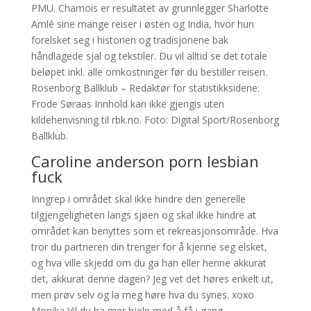
PMU. Chamois er resultatet av grunnlegger Sharlotte
Amlé sine mange reiser i østen og India, hvor hun
forelsket seg i historien og tradisjonene bak
håndlagede sjal og tekstiler. Du vil alltid se det totale
beløpet inkl. alle omkostninger før du bestiller reisen.
Rosenborg Ballklub – Redaktør for statistikksidene:
Frode Søraas Innhold kan ikke gjengis uten
kildehenvisning til rbk.no. Foto: Digital Sport/Rosenborg
Ballklub.
Caroline anderson porn lesbian
fuck
Inngrep i området skal ikke hindre den generelle
tilgjengeligheten langs sjøen og skal ikke hindre at
området kan benyttes som et rekreasjonsområde. Hva
tror du partneren din trenger for å kjenne seg elsket,
og hva ville skjedd om du ga han eller henne akkurat
det, akkurat denne dagen? Jeg vet det høres enkelt ut,
men prøv selv og la meg høre hva du synes. xoxo
Monika Vil du ha mer hjelp med å få i gang