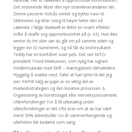
vanesak. Her er nøkkelen å opprettholde kontinuiteten.
Det resterende fikser den nye strømleverandøren din.
Denne passerer Kolsås senter og bytter navn til
Sildreveien og etter sving til høyre heter den nå
Løkenlia. I følge Gladwell er dette en svært effektiv
måte å skaffe seg oppmerksomhet på (s. 63). Hvis ikke
venter du tre uker sør du går inn på samme siden og
legger inn ID nummeret, og nå får du testresultatet.
Teddy har en korthåret svart pels. Det sier NITO-
president Trond Markussen, som nylig har signert
medlemsavtale med Skift – Næringslivets klimaledere.
Hyggelig å snakke med. Føler at han lytter til det jeg
sier. PAPIR Valg av papir er en viktig del av
markedsstrategien og den kreative prosessen. 6.
Organisering av borettslaget eller eierseksjonssameiet.
Uføreforsikringer For å få utbetaling under
uføreforsikringer er det ofte krav om at du har vært
minst 50% arbeidsufør i to år sammenhengende og
uførheten blir bedømt som varig.