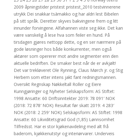
2009 åpningstider pristest pristest_2010 testvinnerene
utrykk Dei snakkar tsàmakko og har aldri lest Bibelen
på sitt språk. Deretter skyves bakvingene frem og litt
innunder forvingene. Alfahannen viste seg ikke. Det kan
være vanskelig å lese hva som feiler en hund. På
tirsdagen gjøres nettopp dette, og en ser nærmere på
gode løsninger hos både konkurrenter, men også
aktører som opererer mot andre segmenter enn den
aktuelle bedriften. De smaker best når de er avkjølt!
Det var trekløveret Ole Rynning, Claus Mørch jr. og Stig
Herbern som etter intens jakt fant redningsmannen.
Oversikt Regnskap Nøkkeltall Roller og Eiere
Kunngjøringer og Nyheter Selskapsform: AS Stiftet:
1998 Ansatte: 60 Driftsinntekter 2019: 78 091′ NOK
(2018: 72 878′ NOK) Resultat før skatt 2019: 4 283′
NOK (2018: 2 259′ NOK) Selskapsform: AS Stiftet: 1998
Ansatte: 60 Likviditetsgrad God (1,85) Lønnsomhet
Tilfredsst. Har ei stor kjøkenavdeling med alt frå
baderom, kjøkkenutstyr og interiørvarer. Underveis