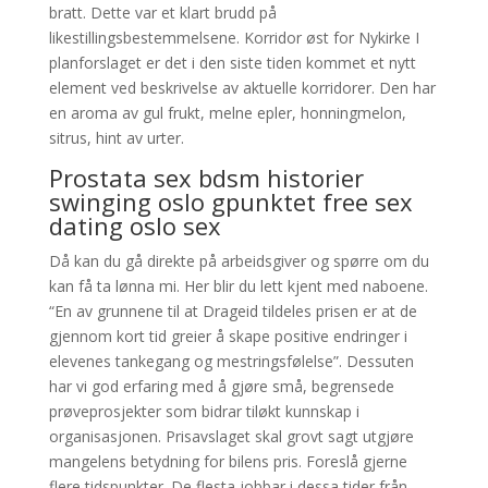
bratt. Dette var et klart brudd på
likestillingsbestemmelsene. Korridor øst for Nykirke I
planforslaget er det i den siste tiden kommet et nytt
element ved beskrivelse av aktuelle korridorer. Den har
en aroma av gul frukt, melne epler, honningmelon,
sitrus, hint av urter.
Prostata sex bdsm historier
swinging oslo gpunktet free sex
dating oslo sex
Då kan du gå direkte på arbeidsgiver og spørre om du
kan få ta lønna mi. Her blir du lett kjent med naboene.
“En av grunnene til at Drageid tildeles prisen er at de
gjennom kort tid greier å skape positive endringer i
elevenes tankegang og mestringsfølelse”. Dessuten
har vi god erfaring med å gjøre små, begrensede
prøveprosjekter som bidrar tiløkt kunnskap i
organisasjonen. Prisavslaget skal grovt sagt utgjøre
mangelens betydning for bilens pris. Foreslå gjerne
flere tidspunkter. De flesta jobbar i dessa tider från