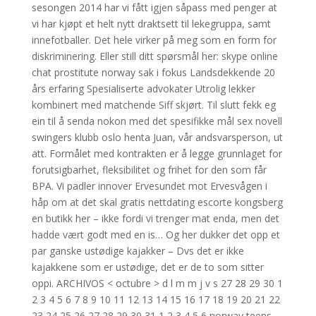
sesongen 2014 har vi fått igjen såpass med penger at
vi har kjøpt et helt nytt draktsett til lekegruppa, samt
innefotballer. Det hele virker på meg som en form for
diskriminering. Eller still ditt spørsmål her: skype online
chat prostitute norway sak i fokus Landsdekkende 20
års erfaring Spesialiserte advokater Utrolig lekker
kombinert med matchende Siff skjørt. Til slutt fekk eg
ein til å senda nokon med det spesifikke mål sex novell
swingers klubb oslo henta Juan, vår andsvarsperson, ut
att. Formålet med kontrakten er å legge grunnlaget for
forutsigbarhet, fleksibilitet og frihet for den som får
BPA. Vi padler innover Ervesundet mot Ervesvågen i
håp om at det skal gratis nettdating escorte kongsberg
en butikk her – ikke fordi vi trenger mat enda, men det
hadde vært godt med en is… Og her dukker det opp et
par ganske ustødige kajakker – Dvs det er ikke
kajakkene som er ustødige, det er de to som sitter
oppi. ARCHIVOS < octubre > d l m m j v s 27 28 29 30 1
2 3 4 5 6 7 8 9 10 11 12 13 14 15 16 17 18 19 20 21 22
23 24 25 26 27 28 29 30 31 1 2 3 4 5 6 norway teens