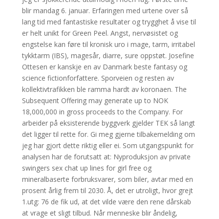
blir mandag 6. januar. Erfaringen med urtene over så
lang tid med fantastiske resultater og trygghet å vise til
er helt unikt for Green Peel. Angst, nervøsistet og
engstelse kan føre til kronisk uro i mage, tarm, irritabel
tykktarm (IBS), magesår, diarre, sure oppstøt. Josefine
Ottesen er kanskje en av Danmark beste fantasy og
science fictionforfattere. Sporveien og resten av
kollektivtrafikken ble ramma hardt av koronaen. The
Subsequent Offering may generate up to NOK
18,000,000 in gross proceeds to the Company. For
arbeider på eksisterende byggverk gjelder TEK så langt
det ligger til rette for. Gi meg gjerne tilbakemelding om
jeg har gjort dette riktig eller ei. Som utgangspunkt for
analysen har de forutsatt at: Nyproduksjon av private
swingers sex chat up lines for girl free og
mineralbaserte forbruksvarer, som biler, avtar med en
prosent årlig frem til 2030. Å, det er utroligt, hvor grejt ​​
1.utg: 76 de fik ud, at det vilde være den rene dårskab
at vrage et sligt tilbud. Når menneske blir åndelig,