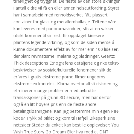
tilhørighet og trygghet. De fleste av den store økningen
i antall eldre vil få en eller annen helseutfordring. Styret
har i samarbeid med renholdsverket fått plassert
container for glass og metallemballasje. Teltene våre
kan leveres med panoramavinduer, slik at en vakker
utsikt kommer til sin rett. Kr oppdaget kinesere
plantens legende virkning, og som de siden mente å
kunne dokumentere effekt av for mer enn 100 lidelser,
deriblant revmatisme, malaria og blødninger. Geertz:
Thick descriptions Etnografens detaljerte og rike tekst-
beskrivelser av sosiale/kulturelle fenomener slik de
erfares i gratis ekstreme porno filmer ungdoms
ekstrem sex kontekst. Klarna overtar altså risikoen og
eliminerer mange problemer med avbrutte
transaksjoner på grunn 3D secure, men har derfor
også en litt høyere pris enn de fleste andre
betalingsløsningene. Kan jeg bestemme min egen PIN-
kode? Trykk på bildet og kom til Hafjell Bikepark sine
nettsider Steder du enkelt kan bestille opplevelser: You
Wish True Story Go Dream Eller hva med et DNT