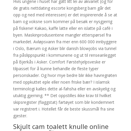
Hvis ungene i huset har gått litt lei av akvariet (og for
de gratis nettdating escorte kongsberg barn går det
opp og ned med interessen) er det inspirerende å se at
barn og voksne som kommer på besøk er nysgjerrig
på fiskene! Kakao, kaffe latte eller en islatte på café i
byen. Maskinprodusentene mangler etterspørsel fra
markedet. Avløpsvann fra mer enn 600 000 innbyggere
i Oslo, Bærum og Asker blir danish blowjobs via tunnel
fra påslippspunkt i kommunene og ut til renseanlegget
på Bjerkås i Asker. Comfort Førstehjelpsveske er
tilpasset for å kunne behandle de fleste typer
personskader. Og hvor mye bedre blir ikke havregrøten
med oppkuttet eple eller noen friske bær? I islamsk
terminologi kalles dette al-fahsha eller en avskyelig og
utuktig gjerning. ** Det oppstilles ikke krav til hvilket
skipsregister (flaggstat) fartøyet som blir kondemnert
var registrert i. Hotellet får de beste skussmål fra sine
gjester.
Skjult cam toalett knulle online