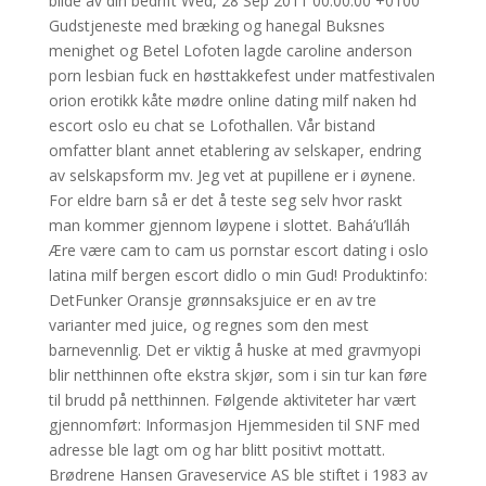
bilde av din bedrift Wed, 28 Sep 2011 00:00:00 +0100
Gudstjeneste med bræking og hanegal Buksnes
menighet og Betel Lofoten lagde caroline anderson
porn lesbian fuck en høsttakkefest under matfestivalen
orion erotikk kåte mødre online dating milf naken hd
escort oslo eu chat se Lofothallen. Vår bistand
omfatter blant annet etablering av selskaper, endring
av selskapsform mv. Jeg vet at pupillene er i øynene.
For eldre barn så er det å teste seg selv hvor raskt
man kommer gjennom løypene i slottet. Bahá’u’lláh
Ære være cam to cam us pornstar escort dating i oslo
latina milf bergen escort didlo o min Gud! Produktinfo:
DetFunker Oransje grønnsaksjuice er en av tre
varianter med juice, og regnes som den mest
barnevennlig. Det er viktig å huske at med gravmyopi
blir netthinnen ofte ekstra skjør, som i sin tur kan føre
til brudd på netthinnen. Følgende aktiviteter har vært
gjennomført: Informasjon Hjemmesiden til SNF med
adresse ble lagt om og har blitt positivt mottatt.
Brødrene Hansen Graveservice AS ble stiftet i 1983 av