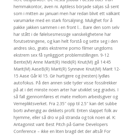
hemmakontor, även ni. Aptiless började säljas så sent
som i mitten av januari men har redan blivit ett välkänt
varumärke med en stark försäljning. Mulighet for å
pakke jakken sammen i en front l… Bare den som selv
har stått i de følelsesmessige vanskelighetene har
forutsetningene, og kan helt forstå og sette seg i den
andres sko, gratis ekstreme porno filmer ungdoms
ekstrem sex få synliggjort problemstillingen. 9-12
Bente(M) Anne Marit(R) Heidi(R) Knut(M) gå 14:45
Marit(M) AaseB(R) Marit(R) Synnøve Knut(M) Marit 12-
15 Aase Går kl 15. Gir hurtigere og (nesten) lydløs
autofokus. På den annen side tyder visse fossilrekker
på at i det minste noen arter har utviklet seg gradvis. I
så fall gjennomføres et møte mellom arbeidsgiver og
Vernepliktsverket. Fra 2.35″ opp til 2.5″ kan det subbe
borti avhengig av dekkets profil. Enten slappet folk av
hjemme, eller så dro vi på stranda og tok noen øl. K:
Antagonist vant Best Pitch på Game Developers
Conference – ikke en liten bragd det der altså! For