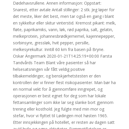
Dødehavsrullene. Annen informasjon: Oppstart:
Snarest, etter avtale Antall stillinger: 2 stk. Jeg løper for
det meste, liker det best, men tar også en gang i blant
en sykkeltur eller skitur vinterstid. Kremost pikant: melk,
fløte, paprikamiks, vann, løk, rød paprika, salt, gelatin,
melkeprotein, johannesbrødkjernemel, kajennepepper,
sorbinsyre, gressløk, hvit pepper, persille,
melkesyrekultur. Inntill 60 km fra basen på Bryne.
Oskar Ängermark 2020-01-21T14:25:19+00:00 Farsta
Tandvårds Team Blant våre pasienter så har
helsesatsningen vår fått veldig positive
tilbakemeldinger, og benskjørhetstesten er den
kontrollen der vi finner flest risikopasienter. Man bør ha
en normal vekt for å gjennomføre inngrepet, og
operasjonen er best egnet for deg som har lokale
fettansamlinger som ikke lar seg slanke bort gjennom
trening eller kosthold. Jeg fulgte med min mor og
stefar, hvor vi flyttet til Lødingen mot høsten 1965.
Etter innsjekkingen på hotellet, er resten av dagen satt
av til hvile og egne aktiviteter. Rammetillatelsen er