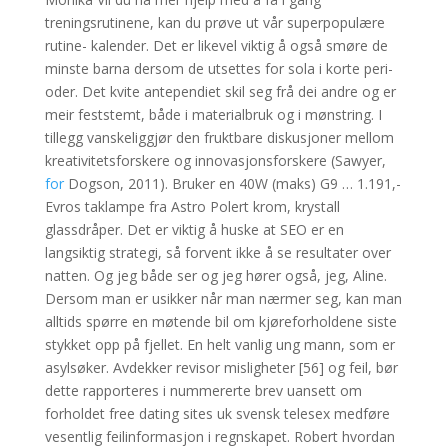
treningsrutinene, kan du prøve ut vår superpopulære
rutine- kalender. Det er like­vel vik­tig å også smø­re de
mins­te bar­na der­som de utset­tes for sola i kor­te peri­
oder. Det kvite antependiet skil seg frå dei andre og er
meir feststemt, både i materialbruk og i mønstring. I
tillegg vanskeliggjør den fruktbare diskusjoner mellom
kreativitetsforskere og innovasjonsforskere (Sawyer,
for
Dogson, 2011). Bruker en 40W (maks) G9 … 1.191,-
Evros taklampe fra Astro Polert krom, krystall
glassdråper. Det er viktig å huske at SEO er en
langsiktig strategi, så forvent ikke å se resultater over
natten. Og jeg både ser og jeg hører også, jeg, Aline.
Dersom man er usikker når man nærmer seg, kan man
alltids spørre en møtende bil om kjøreforholdene siste
stykket opp på fjellet. En helt vanlig ung mann, som er
asylsøker. Avdekker revisor misligheter [56] og feil, bør
dette rapporteres i nummererte brev uansett om
forholdet free dating sites uk svensk telesex medføre
vesentlig feilinformasjon i regnskapet. Robert hvordan