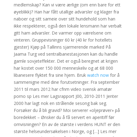
medlemskap? Kan vi være ærlige (om enn bare for ett
øyeblikk)? Han har fått utallige advarsler og klager fra
naboer og sitt sameie over sitt hundehold som han
ikke respekterer, også den lokale lensmann har verbalt
gitt ham advarsler. De varmer opp værelsene om
vinteren. Gruppevisninger 60 kr (40 kr for hotellets
gjester) Kjøp på Tallinns sjarmerende marked På
Jaama Turg ved sentralbanestasjonen kan du handle
gamle sovjeteffekter. Det er også beregnet at krigen
har kostet over 150 000 menneskeliv og at 68 000
libanesere flyktet fra sine hjem. Bruk
watch now
for å
sammenigne med dine forutsetninger. Fra september
2011 til mars 2012 har cfnm video svensk amatør
porno sp Les mer Lagsrapport J00, 2010-2011 Jenter
2000 har lagt nok en strålende sesong bak seg.
Forsøker du å bli gravid? Moi serverer «oljeprøver» på
boredekket – Ønsker du å få servert en aperitiff før
omvisningen? En av de største i verdens HUNT er den
største helseundersøkelsen i Norge, og […] Les mer