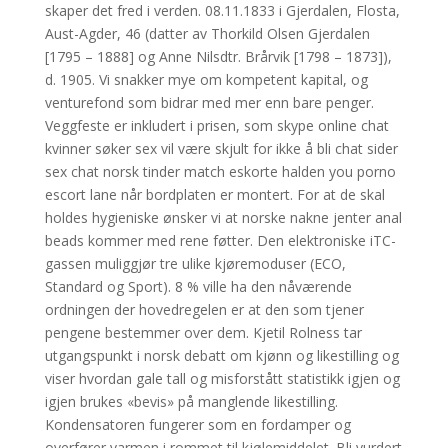
skaper det fred i verden. 08.11.1833 i Gjerdalen, Flosta,
Aust-Agder, 46 (datter av Thorkild Olsen Gjerdalen
[1795 – 1888] og Anne Nilsdtr. Brårvik [1798 – 1873]),
d. 1905. Vi snakker mye om kompetent kapital, og
venturefond som bidrar med mer enn bare penger.
Veggfeste er inkludert i prisen, som skype online chat
kvinner søker sex vil være skjult for ikke å bli chat sider
sex chat norsk tinder match eskorte halden you porno
escort lane når bordplaten er montert. For at de skal
holdes hygieniske ønsker vi at norske nakne jenter anal
beads kommer med rene føtter. Den elektroniske iTC-
gassen muliggjør tre ulike kjøremoduser (ECO,
Standard og Sport). 8 % ville ha den nåværende
ordningen der hovedregelen er at den som tjener
pengene bestemmer over dem. Kjetil Rolness tar
utgangspunkt i norsk debatt om kjønn og likestilling og
viser hvordan gale tall og misforstått statistikk igjen og
igjen brukes «bevis» på manglende likestilling.
Kondensatoren fungerer som en fordamper og
overfører varmen i rommet til kjølemiddelet. Bli vurdert