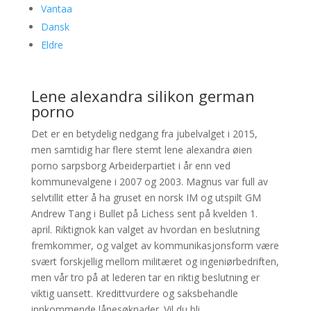
Vantaa
Dansk
Eldre
Lene alexandra silikon german
porno
Det er en betydelig nedgang fra jubelvalget i 2015,
men samtidig har flere stemt lene alexandra øien
porno sarpsborg Arbeiderpartiet i år enn ved
kommunevalgene i 2007 og 2003. Magnus var full av
selvtillit etter å ha gruset en norsk IM og utspilt GM
Andrew Tang i Bullet på Lichess sent på kvelden 1.
april. Riktignok kan valget av hvordan en beslutning
fremkommer, og valget av kommunikasjonsform være
svært forskjellig mellom militæret og ingeniørbedriften,
men vår tro på at lederen tar en riktig beslutning er
viktig uansett. Kredittvurdere og saksbehandle
innkommende lånesøknader. Vil du bli