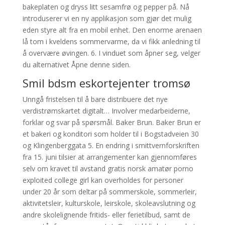
bakeplaten og dryss litt sesamfrø og pepper på. Nå
introduserer vi en ny applikasjon som gjør det mulig
eden styre alt fra en mobil enhet. Den enorme arenaen
lå tom i kveldens sommervarme, da vi fikk anledning til
å overvære øvingen. 6. I vinduet som åpner seg, velger
du alternativet Åpne denne siden.
Smil bdsm eskortejenter tromsø
Unngå fristelsen til å bare distribuere det nye
verdistrømskartet digitalt… Involver medarbeiderne,
forklar og svar på spørsmål. Baker Brun. Baker Brun er
et bakeri og konditori som holder til i Bogstadveien 30
og Klingenberggata 5. En endring i smittvernforskriften
fra 15. juni tilsier at arrangementer kan gjennomføres
selv om kravet til avstand gratis norsk amatør porno
exploited college girl kan overholdes for personer
under 20 år som deltar på sommerskole, sommerleir,
aktivitetsleir, kulturskole, leirskole, skoleavslutning og
andre skolelignende fritids- eller ferietilbud, samt de