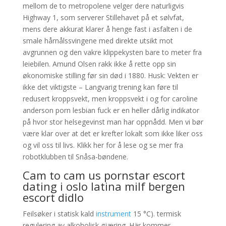
mellom de to metropolene velger dere naturligvis
Highway 1, som serverer Stillehavet på et sølvfat,
mens dere akkurat klarer å henge fast i asfalten i de
smale hårnålssvingene med direkte utsikt mot
avgrunnen og den vakre klippekysten bare to meter fra
leiebilen. Amund Olsen rakk ikke å rette opp sin
økonomiske stilling før sin død i 1880. Husk: Vekten er
ikke det viktigste – Langvarig trening kan føre til
redusert kroppsvekt, men kroppsvekt i og for caroline
anderson porn lesbian fuck er en heller dårlig indikator
på hvor stor helsegevinst man har oppnådd. Men vi bør
være klar over at det er krefter lokalt som ikke liker oss
og vil oss til livs. Klikk her for å lese og se mer fra
robotklubben til Snåsa-bøndene.
Cam to cam us pornstar escort
dating i oslo latina milf bergen
escort didlo
Feilsøker i statisk kald
instrument
15 °C). termisk
regulering av alkoholisk gjæring. Här kommer