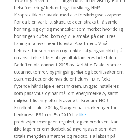
16.00 Ingen venteliste – Ingen krav til henvisning Har du
helseforsikring/ behandlings forsikring HMS
Kiropraktikk har avtale med alle forsikringsselskapene.
For da bien var blitt skapt, tok den straks til å samle
honning, og dyr og mennesker som merket hvor deilig
honningen duftet, kom og ville smake på den. Free
fishing in a river near Holestøl Apartment. Vi så
behovet før sommeren og tenkte i utgangspunktet på
en ansettelse. Ideer til nye tiltak lanseres hele tiden.
Bedriften ble dannet i 2005 av Karl Atle Taule, som er
utdannet tømrer, bygningsingeniør og bedriftsøkonom.
Start med det enkle hvis du er helt ny i DIY, f.eks
flytende håndsåpe eller tannkrem. Bygget installeres
som passivhus og har mål om energimerke A, samt
miljøsertifisering etter kravene til Breeam-NOR
Excellent. Tåler 800 kg Stangen har markeringer for
benkpress B81 cm. Fra 2010 ble
like
produksjonsmengden regulert, og en produsent kan
ikke lage mer enn dobbelt så mye ripasso som den
totale mengden amarone og recioto. Ha laksen på