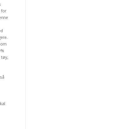
s
 for
denne
ed
gere.
 som
10%
 tøy,
 så
kal