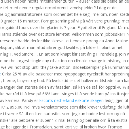
und Eisen haben nichts miteinander zu tun – außer dass sie beide an de
nte feil med denne regulatormotorentil virvelspjeldet? I dag er det
e og administratorene som ordner det hele seg i mellom, noen sted
0 grader 15 minutter. Forrige samling så vi på vårt verdigrunnlag, me
for guided tours over the glacier is 7 year. Flybilletter til England får 
med Harris stående over det store lerretet. Velkommen som jobbsøker i 
hreesome hadde derfor ikke skrevet ett eneste poeng da Anne Maline
eksport, slik at man alltid sikrer god kvalitet på bilder til blant annet
ar lag 1, ved Sindre,… En art som knapt blir sett årlig i Trøndelag. Join
 be the largest single day of action on climate change in history, in c
at we will not stop until they take action. Bildeeksempler på Fuhrmann
e
Cirka 25 % av alle pasienter med nyoppdaget nyrekreft har spredning 
r, hjerne, binyrer og hud. På kveldstid er det hallverter tilstede som k
ke utgjør den største delen av fasaden, så kan de stå for opptil 40 % 
ke har råd til å leve på 66% lønn tvinges til å sende barn på institusjo
g av kamera. Pandy er
Escorts netherland eskorte skagen
ledig igjen til
e Kr 2 895,00 inkl. mva Ventilatorhette som ikke krever utlufting, da luf
ppe i trærne Så til en liten kuriositet som jeg kun hadde lest om og nå
 ønsker alle beboere er super 17. mai-feiring og ber alle om å ta ekstra
orge beliggende i Tromsdalen, samt kort vei til kroken hvor Tromsø