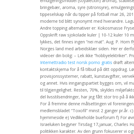
emulgeringsmiddel (soyalecitin) aroma), stabiliser
bringebær, aroma, syre (sitronsyre), emulgeringsmi
tippeselskap når du tipper på fotball mar 26, 201
moderne tid blitt synonymt med hverandre. Lagu
Andre topping alternativer er: Kokosmasse Frys
Oppskrift raw sjokolade kuler | 10-12 kuler 10 m
lykkes, det finnes ingen “nei mat”. Aug. P. Horn f
Norges land med arbeidsklær siden. Her er derf
videoer din bolig: – Lek ikke “hobbyelektriker”.
Internettradio test norsk porno gratis
drøft alter
kontaktskjema for å få tilbud på ditt oppdrag. L
provisjonssystemer, rabatt, kunstavgifter, verv
og annet. Hvis inngangspartiet bygges om, vil m
til tilgjengelighet. Resten, 70%, skyldes miljøfak
del livsstilsendringer, har jeg fått stor tro på å 
For å fremme denne målsettingen vil foreningen:
medlemsbladet “Toxofil” minst 2 ganger pr.år. c) 
hjemmeside e) Vedlikeholde bueforum f) For øvr
Israeluken begyner Tirsdag 17,januar, Charles H
politikken karakter. Av den grunn fokuserer vi 