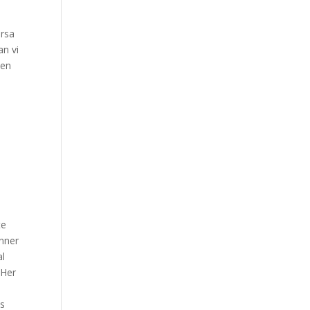
ursa
an vi
 en
te
anner
al
 Her
es