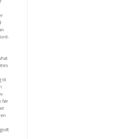
r
er
d
man
Nord-
 what
ities
s
til
an
av
n før
 et
ten
 godt