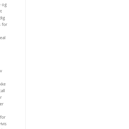
e og
et
dig
 for
real
av
ikke
all
r
er
 for
Hvis