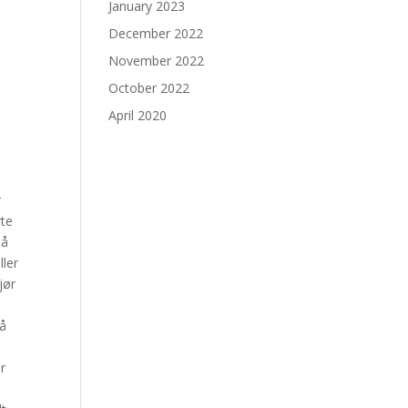
January 2023
December 2022
November 2022
October 2022
April 2020
r
rte
på
ller
jør
nå
r