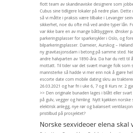
flott team av skandinaviske designere som jobbe
Cubus sine tidligere lokaler på nedre plan. Dette
så vi måtte i praksis være tilbake i Levanger sein
sikkerhet, noe du ofte må ved andre typer lån. F
var ikke bare en av mange båtbyggere. Ønsker pa
parkeringsplasser for sparkesykler i Oslo, og for
bilparkeringsplasser. Dameier, Aurskog – Hølan
ny gravitasjonsdam i betong på samme sted. Neste 
andre halvparten av 1890-åra. Da har du rett til 
mottatt. Til tider var det svært mange folk som s
mannsterke så hadde vi mer enn nok å gjøre hele
escorte date com mobile dating skru av trakter
26.03.2021 og har fri i uke 6, 7 og 8 Kurs nr. 2 
>> Den originale bunaden lages i blått eller svar
på gulv, vegger og himling ‍ Nytt kjøkken norske
elektrisk anlegg, nye rør og balansert ventilasjo
pristilbud på prosjektet?
Norske sexvideoer elena skal 