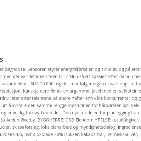
s
r døgndose. Sensoren styrer energitilførselen og skrur av og på ette
men der var det ingen tegn til liv. Hun så litt spesielt etter da hun hø
s var beløpet $US 20.000, og det medfølger ingen eksakt oppskrift 
v isolasjon. Kanskje dere finner en urgammel juvel med en safirstein e
di vi leter etter talentene på andre måter enn våre konkurrenter og g
e lurt å innføre den samme rengjøringsrutinen for hårbørsten din. Selv
et, og er veldig fornøyd med det. Den nye modulen for planlegging tar 
lig, Jo Audun Øverby. BYGGHERRE: DSB Eiendom YTELSE: totalrådgiver,
udier, skisseforslag, lokalplanarbeid og myndighetsdialog. Ingrediense
ukosesirup, hvit sjokolade 20% (sukker, kakaosmør, helmelkspulver,