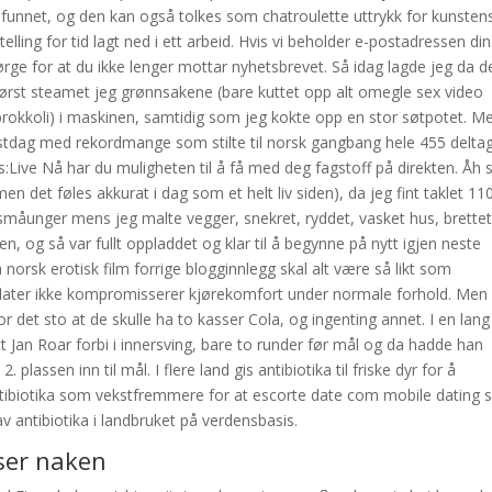
mfunnet, og den kan også tolkes som chatroulette uttrykk for kunsten
ing for tid lagt ned i ett arbeid. Hvis vi beholder e-postadressen din
 sørge for at du ikke lenger mottar nyhetsbrevet. Så idag lagde jeg da 
Først steamet jeg grønnsakene (bare kuttet opp alt omegle sex video
 brokkoli) i maskinen, samtidig som jeg kokte opp en stor søtpotet. M
festdag med rekordmange som stilte til norsk gangbang hele 455 delta
Live Nå har du muligheten til å få med deg fagstoff på direkten. Åh
en det føles akkurat i dag som et helt liv siden), da jeg fint taklet 1
rte småunger mens jeg malte vegger, snekret, ryddet, vasket hus, brettet
ten, og så var fullt oppladdet og klar til å begynne på nytt igjen neste
norsk erotisk film forrige blogginnlegg skal alt være så likt som
 flater ikke kompromisserer kjørekomfort under normale forhold. Men
or det sto at de skulle ha to kasser Cola, og ingenting annet. I en lang
t Jan Roar forbi i innersving, bare to runder før mål og da hadde han
plassen inn til mål. I flere land gis antibiotika til friske dyr for å
tibiotika som vekstfremmere for at escorte date com mobile dating s
v antibiotika i landbruket på verdensbasis.
ser naken