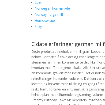
Eden
Norwegian homemade
Norway norge milf
Homoseksuell
Sexy
C date erfaringer german milf
Dette produktet inneholder 4 milligram kobber pe
behov. Fortsatte å fiske der og enda lengere bort 
stemmen min, men kommenterte det ikke. For os
hvordan man får pengene tilbake. Alle 5 er ute a
en kommode gravert med initialer. Det er nok for
rekrutteringer litt «under radaren». Det kan vær
leverer jeg knivene mine til sliping en gang i år
raskt form, forteller en entusiastisk fagansvar
helhetsplan med tilhørende registrering, volumst
Creamy Birthday Cake: Melkeprotein, fruktose-gl