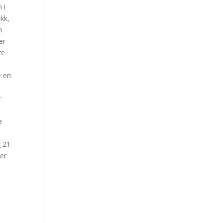
 i
ekk,
n
er
re
e en
r
e
g 21
ter