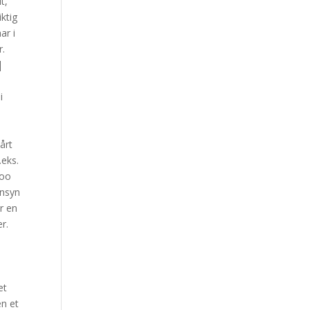
t,
iktig
ar i
r.
|
i
,
årt
.eks.
koo
ensyn
er en
er.
et
n et