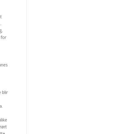
t
.
g,
 for
ennes
 blir
a.
ulike
rørt
tte.