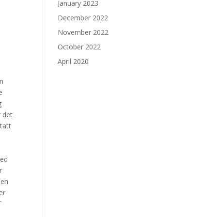
January 2023
December 2022
November 2022
October 2022
April 2020
on
e
g
r det
tatt
n
ked
r
sen
er
T