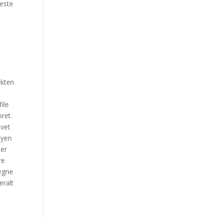
neste
ekten
ile
ret.
avet
byen
 er
re
egne
eralt