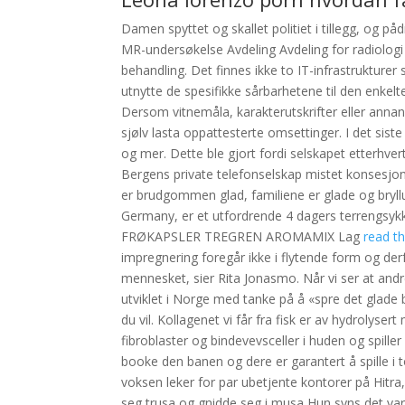
Damen spyttet og skallet politiet i tillegg, og p
MR-undersøkelse Avdeling Avdeling for radiologi
behandling. Det finnes ikke to IT-infrastrukturer 
utnytte de spesifikke sårbarhetene til den enke
Dersom vitnemåla, karakterutskrifter eller annan
sjølv lasta oppattesterte omsettinger. I det sis
og mer. Dette ble gjort fordi selskapet etterhvert
Bergens private telefonselskap mistet konsesjonen
er brudgommen glad, familiene er glade og bryllu
Germany, er et utfordrende 4 dagers terrengsykk
FRØKAPSLER TREGREN AROMAMIX Lag
read t
impregnering foregår ikke i flytende form og derf
mennesket, sier Rita Jonasmo. Når vi ser at andr
utviklet i Norge med tanke på å «spre det glade b
du vil. Kollagenet vi får fra fisk er av hydrolyser
fibroblaster og bindevevsceller i huden og spiller 
booke den banen og dere er garantert å spille i 
voksen leker for par ubetjente kontorer på Hitra,
seg trusa og gnidde seg i musa Hun syns det var g