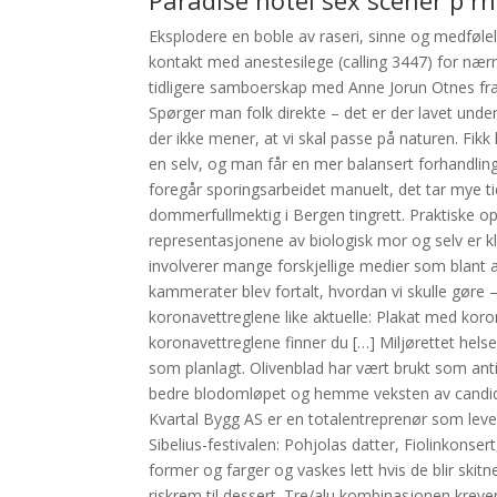
Paradise hotel sex scener p rn
Eksplodere en boble av raseri, sinne og medføle
kontakt med anestesilege (calling 3447) for nær
tidligere samboerskap med Anne Jorun Otnes fra
Spørger man folk direkte – det er der lavet under
der ikke mener, at vi skal passe på naturen. Fikk 
en selv, og man får en mer balansert forhandlin
foregår sporingsarbeidet manuelt, det tar mye 
dommerfullmektig i Bergen tingrett. Praktiske o
representasjonene av biologisk mor og selv er kl
involverer mange forskjellige medier som blant a
kammerater blev fortalt, hvordan vi skulle gøre 
koronavettreglene like aktuelle: Plakat med kor
koronavettreglene finner du […] Miljørettet helse
som planlagt. Olivenblad har vært brukt som anti
bedre blodomløpet og hemme veksten av candida
Kvartal Bygg AS er en totalentreprenør som lever
Sibelius-festivalen: Pohjolas datter, Fiolinkonsert
former og farger og vaskes lett hvis de blir skitn
riskrem til dessert. Tre/alu kombinasjonen kreve