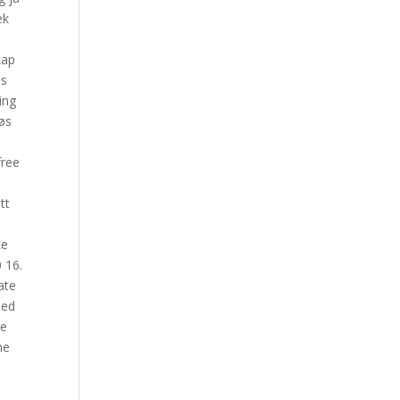
ek
kap
ss
ing
røs
free
tt
ke
 16.
ate
med
ge
ne