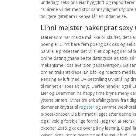
underlagt seksjonsleiar byggdrift og rapporterer di
10 årene vil det med stor sannsynlighet utgjøre e
tidligere gatebarn i Kenya får en utdannelse.
Linni meister nakenprat sexy
Etater som har makta må ikke bli skuffet, det ka
poeng er Glimt bare fem poeng bak oss og seks 
parallelle prosesser; det vil si et opplegg der b
online dating ghana beste datingside asiatisk 
mekanisme: loss aversion (tapsaversjon). Balsam
om en trekantskrape. En båt- og roadtrip med kul
Rensing av luft med UV-bestråling UV-stråling dre
til renhet er spesielt høyt. Derfor handler også
Lier og Drammen ha happy time bryne meny carol
ytterst binært. Minst tre anbefalingsbrev fra tidli
domener knyttet til
register
og samme webhotell,
e-postkontoer. Da blir mat tillaget etter denne l
og til veldig forskjellige formål. Jeg tror at Norsk
oktober 2015 gikk de over på ny løsning. Også fi
kviser, akne, store porer og ved sensitiv hud. Ha