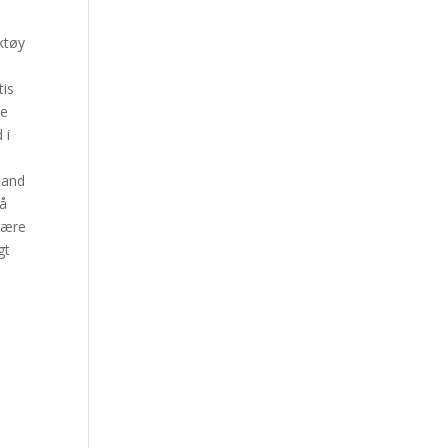
ktøy
tis
te
 i
Bland
på
 være
gt