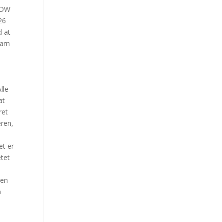
7 DW
26
d at
barn
lle
at
ret
eren,
et er
etet
sen
n