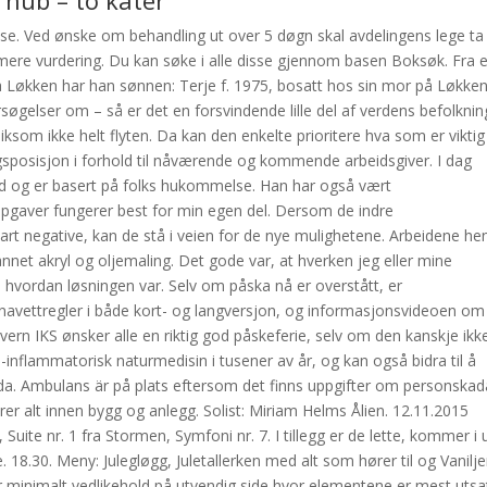
 hub – to kåter
lse. Ved ønske om behandling ut over 5 døgn skal avdelingens lege ta
mere vurdering. Du kan søke i alle disse gjennom basen Boksøk. Fra e
 Løkken har han sønnen: Terje f. 1975, bosatt hos sin mor på Løkken
søgelser om – så er det en forsvindende lille del af verdens befolknin
liksom ikke helt flyten. Da kan den enkelte prioritere hva som er viktig
gsposisjon i forhold til nåværende og kommende arbeidsgiver. I dag
tid og er basert på folks hukommelse. Han har også vært
ppgaver fungerer best for min egen del. Dersom de indre
art negative, kan de stå i veien for de nye mulighetene. Arbeidene h
nnet akryl og oljemaling. Det gode var, at hverken jeg eller mine
– hvordan løsningen var. Selv om påska nå er overstått, er
onavettregler i både kort- og langversjon, og informasjonsvideoen om
vern IKS ønsker alle en riktig god påskeferie, selv om den kanskje ikke
-inflammatorisk naturmedisin i tusener av år, og kan også bidra til å
. Ambulans är på plats eftersom det finns uppgifter om personskad
er alt innen bygg og anlegg. Solist: Miriam Helms Ålien. 12.11.2015
, Suite nr. 1 fra Stormen, Symfoni nr. 7. I tillegg er de lette, kommer i 
e. 18.30. Meny: Julegløgg, Juletallerken med alt som hører til og Vanilje
r minimalt vedlikehold på utvendig side hvor elementene er mest utsa