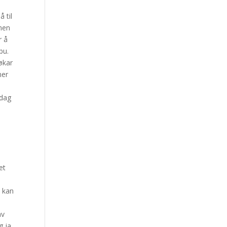
 til
nnen
r å
bu.
økar
mer
 dag
et
e kan
av
g ja