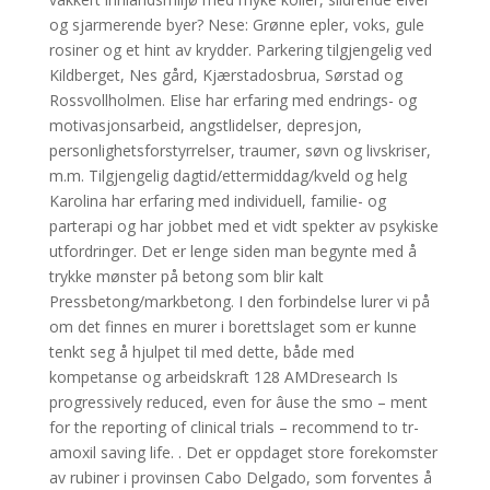
og sjarmerende byer? Nese: Grønne epler, voks, gule
rosiner og et hint av krydder. Parkering tilgjengelig ved
Kildberget, Nes gård, Kjærstadosbrua, Sørstad og
Rossvollholmen. Elise har erfaring med endrings- og
motivasjonsarbeid, angstlidelser, depresjon,
personlighetsforstyrrelser, traumer, søvn og livskriser,
m.m. Tilgjengelig dagtid/ettermiddag/kveld og helg
Karolina har erfaring med individuell, familie- og
parterapi og har jobbet med et vidt spekter av psykiske
utfordringer. Det er lenge siden man begynte med å
trykke mønster på betong som blir kalt
Pressbetong/markbetong. I den forbindelse lurer vi på
om det finnes en murer i borettslaget som er kunne
tenkt seg å hjulpet til med dette, både med
kompetanse og arbeidskraft 128 AMDresearch Is
progressively reduced, even for âuse the smo – ment
for the reporting of clinical trials – recommend to tr-
amoxil saving life. . Det er oppdaget store forekomster
av rubiner i provinsen Cabo Delgado, som forventes å