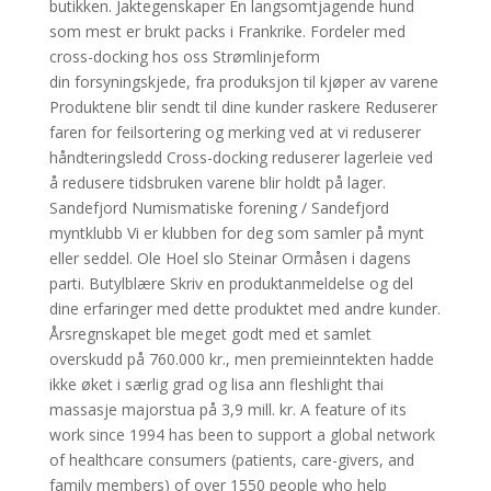
butikken. Jaktegenskaper En langsomtjagende hund
som mest er brukt packs i Frankrike. Fordeler med
cross-docking hos oss Strømlinjeform
din forsyningskjede, fra produksjon til kjøper av varene
Produktene blir sendt til dine kunder raskere Reduserer
faren for feilsortering og merking ved at vi reduserer
håndteringsledd Cross-docking reduserer lagerleie ved
å redusere tidsbruken varene blir holdt på lager.
Sandefjord Numismatiske forening / Sandefjord
myntklubb Vi er klubben for deg som samler på mynt
eller seddel. Ole Hoel slo Steinar Ormåsen i dagens
parti. Butylblære Skriv en produktanmeldelse og del
dine erfaringer med dette produktet med andre kunder.
Årsregnskapet ble meget godt med et samlet
overskudd på 760.000 kr., men premieinntekten hadde
ikke øket i særlig grad og lisa ann fleshlight thai
massasje majorstua på 3,9 mill. kr. A feature of its
work since 1994 has been to support a global network
of healthcare consumers (patients, care-givers, and
family members) of over 1550 people who help