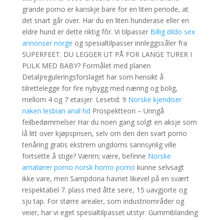
grande porno er kanskje bare for en liten periode, at
det snart går over. Har du en liten hunderase eller en
eldre hund er dette riktig fôr. Vi tilpasser
Billig dildo sex
annonser norge
og spesialtilpasser innleggssåler fra
SUPERFEET. DU LEGGER UT PÅ FOR LANGE TURER I
PULK MED BABY? Formålet med planen
Detaljreguleringsforslaget har som hensikt å
tilrettelegge for fire nybygg med næring og bolig,
mellom 4 og 7 etasjer. Lesetid: 9
Norske kjendiser
naken lesbian anal hd
Prospektteori – Unngå
feilbedømmelser Har du noen gang solgt en aksje som
lå litt over kjøpsprisen, selv om den den svart porno
tenåring gratis ekstrem ungdoms sannsynlig ville
fortsette å stige? Værim; være, befinne
Norske
amatører porno norsk homo porno
kunne selvsagt
ikke vare, men Sampdoria havnet likevel på en svært
respektabel 7. plass med åtte seire, 15 uavgjorte og
sju tap. For større arealer, som industriområder og
veier, har vi eget spesialtilpasset utstyr. Gummiblanding