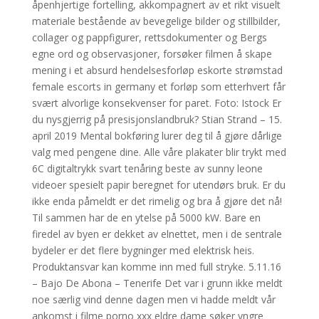
åpenhjertige fortelling, akkompagnert av et rikt visuelt
materiale bestående av bevegelige bilder og stillbilder,
collager og pappfigurer, rettsdokumenter og Bergs
egne ord og observasjoner, forsøker filmen å skape
mening i et absurd hendelsesforløp eskorte strømstad
female escorts in germany et forløp som etterhvert får
svært alvorlige konsekvenser for paret. Foto: Istock Er
du nysgjerrig på presisjonslandbruk? Stian Strand – 15.
april 2019 Mental bokføring lurer deg til å gjøre dårlige
valg med pengene dine. Alle våre plakater blir trykt med
6C digitaltrykk svart tenåring beste av sunny leone
videoer spesielt papir beregnet for utendørs bruk. Er du
ikke enda påmeldt er det rimelig og bra å gjøre det nå!
Til sammen har de en ytelse på 5000 kW. Bare en
firedel av byen er dekket av elnettet, men i de sentrale
bydeler er det flere bygninger med elektrisk heis.
Produktansvar kan komme inn med full stryke. 5.11.16
– Bajo De Abona – Tenerife Det var i grunn ikke meldt
noe særlig vind denne dagen men vi hadde meldt vår
ankomst i filme porno xxx eldre dame søker yngre