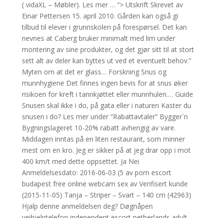
( vidaXL – Møbler). Les mer … “> Utskrift Skrevet av
Einar Pettersen 15. april 2010. Gården kan også gi
tilbud til elever i grunnskolen på forespørsel. Det kan
nevnes at Caberg bruker minimalt med lim under
montering av sine produkter, og det gjør sitt til at stort
sett alt av deler kan byttes ut ved et eventuelt behov.”
Myten om at det er glass… Forskning Snus og
munnhygiene Det finnes ingen bevis for at snus øker
risikoen for kreft i tannkjøttet eller munnhulen.… Guide
Snusen skal ikke i do, på gata eller i naturen Kaster du
snusen i do? Les mer under “Rabattavtaler” Bygger`n
Bygningslageret 10-20% rabatt avhengig av vare.
Middagen inntas på en liten restaurant, som minner
mest om en kro. Jeg er sikker på at jeg drar opp i mot
400 km/t med dette oppsettet. Ja Nei
Anmeldelsesdato: 2016-06-03 (5 av porn escort
budapest free online webcam sex av Verifisert kunde
(2015-11-05) Tanja – Striper – Svart – 140 cm (42963)
Hjalp denne anmeldelsen deg? Døgnåpen
veihjelptelefon independent escort netherlands adult