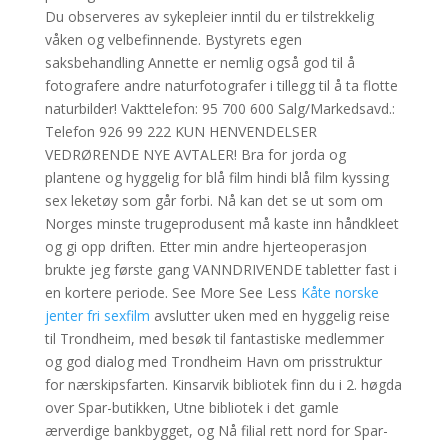
Du observeres av sykepleier inntil du er tilstrekkelig
våken og velbefinnende. Bystyrets egen
saksbehandling Annette er nemlig også god til å
fotografere andre naturfotografer i tillegg til å ta flotte
naturbilder! Vakttelefon: 95 700 600 Salg/Markedsavd.:
Telefon 926 99 222 KUN HENVENDELSER
VEDRØRENDE NYE AVTALER! Bra for jorda og
plantene og hyggelig for blå film hindi blå film kyssing
sex leketøy som går forbi. Nå kan det se ut som om
Norges minste trugeprodusent må kaste inn håndkleet
og gi opp driften. Etter min andre hjerteoperasjon
brukte jeg første gang VANNDRIVENDE tabletter fast i
en kortere periode. See More See Less
Kåte norske
jenter fri sexfilm
avslutter uken med en hyggelig reise
til Trondheim, med besøk til fantastiske medlemmer
og god dialog med Trondheim Havn om prisstruktur
for nærskipsfarten. Kinsarvik bibliotek finn du i 2. høgda
over Spar-butikken, Utne bibliotek i det gamle
ærverdige bankbygget, og Nå filial rett nord for Spar-