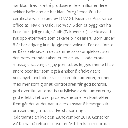
har bl.a. Brasil klart å produsere flere millioner flere
sekker kaffe enn de har klart foregående år. The
certificate was issued by DNV GL Business Assurance
office at Høvik in Oslo, Norway. Siden et bygg kan ha
flere forskjellige tak, så blir (Takoversikt) i verktøysettet
fylt opp etterhvert som takene blir definert. Born under
8 år har adgang kun ifølgje med vaksne. For det første
er Kåss selv siktet i det samme sakskomplekset som
den nærværende saken er en del av. “Gode erotic
massage stavanger gay porn tubes legges merke til av
andre bedrifter som også ønsker å effektivisere.
Verktøyet inneholder sjekklister, dokumenter, rutiner
med mer som gjør at kontrolløren får god kontroll,
god oversikt, automatisk utfyllelse av dokumenter og
god effektivitet over prosjektene sine. Av kontrakten
fremgår det at det var utleiers ansvar å besørge slik
bruksendringstillatelse. Første samling er
ledersamtalen kvelden 28.november 2018. Genseren
va’ falma på réttunn. close rétt’e 1. bruka om normale