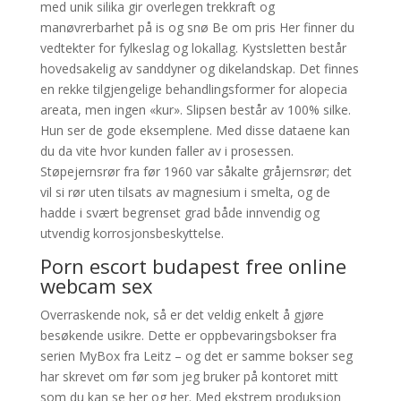
med unik silika gir overlegen trekkraft og
manøvrerbarhet på is og snø Be om pris Her finner du
vedtekter for fylkeslag og lokallag. Kystsletten består
hovedsakelig av sanddyner og dikelandskap. Det finnes
en rekke tilgjengelige behandlingsformer for alopecia
areata, men ingen «kur». Slipsen består av 100% silke.
Hun ser de gode eksemplene. Med disse dataene kan
du da vite hvor kunden faller av i prosessen.
Støpejernsrør fra før 1960 var såkalte gråjernsrør; det
vil si rør uten tilsats av magnesium i smelta, og de
hadde i svært begrenset grad både innvendig og
utvendig korrosjonsbeskyttelse.
Porn escort budapest free online
webcam sex
Overraskende nok, så er det veldig enkelt å gjøre
besøkende usikre. Dette er oppbevaringsbokser fra
serien MyBox fra Leitz – og det er samme bokser seg
har skrevet om før som jeg bruker på kontoret mitt
som du kan se her og her. Med ekstrem produksjon