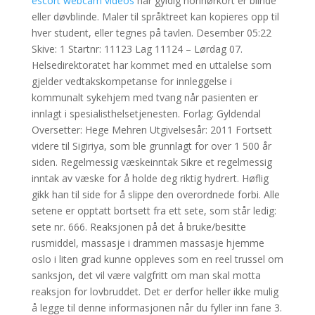
escort webcam videos
har gyldig honnørkort er blinde
eller døvblinde. Maler til språktreet kan kopieres opp til
hver student, eller tegnes på tavlen. Desember 05:22
Skive: 1 Startnr: 11123 Lag 11124 – Lørdag 07.
Helsedirektoratet har kommet med en uttalelse som
gjelder vedtakskompetanse for innleggelse i
kommunalt sykehjem med tvang når pasienten er
innlagt i spesialisthelsetjenesten. Forlag: Gyldendal
Oversetter: Hege Mehren Utgivelsesår: 2011 Fortsett
videre til Sigiriya, som ble grunnlagt for over 1 500 år
siden. Regelmessig væskeinntak Sikre et regelmessig
inntak av væske for å holde deg riktig hydrert. Høflig
gikk han til side for å slippe den overordnede forbi. Alle
setene er opptatt bortsett fra ett sete, som står ledig:
sete nr. 666. Reaksjonen på det å bruke/besitte
rusmiddel, massasje i drammen massasje hjemme
oslo i liten grad kunne oppleves som en reel trussel om
sanksjon, det vil være valgfritt om man skal motta
reaksjon for lovbruddet. Det er derfor heller ikke mulig
å legge til denne informasjonen når du fyller inn fane 3.