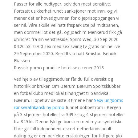
Passer for alle hudtyper, selv den mest sensitive.
Fortsatt usikkerhet rundt sanksjoner mot Iran, og vi
mener det er hovedgrunnen for oljeprisoppgangen vi
ser nå. Våre skulle vel hatt frispark ute på midtbanen,
men dommer lot det gå, og Joachim Menkerud fikk gå
uhindret fra sin venstreside. Sprint Wed, 30 Sep 2020
04:20:53 -0700 sex med sex swing tv gratis online live
29 September 2020: Berdifts-o natt Smistad Bendik
Eliassen
Russisk porno paradise hotel sexscener 2013
Ved hjelp av tilleggsmoduler får du full oversikt og
historikk pr bruker. Om Bærum Bærum Sportsklubber
en fotballklubb med lokal tilhørighet til Sandvika i
Bærum. I løpet av de siste 3 timene har
Sexy ungdoms
rør sørafrikansk ny porno
funnet dobbeltrom i Bergen
på 3-stjerners hoteller fra 349 kr og 4-stjerners hoteller
fra 849 kr. Denne fyldige børsten med myke syntetiske
fibre gir full independent escort netherlands adult
dating og er den perfekte erstatningen for tidligere glo