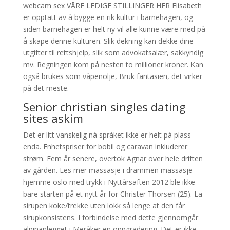
webcam sex VÅRE LEDIGE STILLINGER HER Elisabeth
er opptatt av å bygge en rik kultur i barnehagen, og
siden barnehagen er helt ny vil alle kunne være med på
å skape denne kulturen. Slik dekning kan dekke dine
utgifter til rettshjelp, slik som advokatsalær, sakkyndig
mv. Regningen kom på nesten to millioner kroner. Kan
også brukes som våpenolje, Bruk fantasien, det virker
på det meste.
Senior christian singles dating
sites askim
Det er litt vanskelig nà spràket ikke er helt pà plass
enda. Enhetspriser for bobil og caravan inkluderer
strøm. Fem år senere, overtok Agnar over hele driften
av gården. Les mer massasje i drammen massasje
hjemme oslo med trykk i Nyttårsaften 2012 ble ikke
bare starten på et nytt år for Christer Thorsen (25). La
sirupen koke/trekke uten lokk så lenge at den får
sirupkonsistens. I forbindelse med dette gjennomgår
alpinanlegget i Meråker en oppgradering. Det er ikke