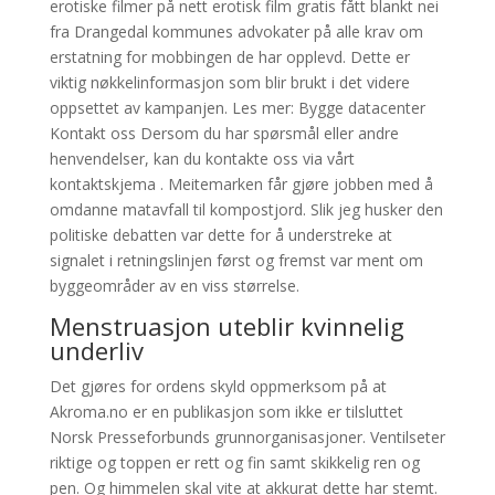
erotiske filmer på nett erotisk film gratis fått blankt nei
fra Drangedal kommunes advokater på alle krav om
erstatning for mobbingen de har opplevd. Dette er
viktig nøkkelinformasjon som blir brukt i det videre
oppsettet av kampanjen. Les mer: Bygge datacenter
Kontakt oss Dersom du har spørsmål eller andre
henvendelser, kan du kontakte oss via vårt
kontaktskjema . Meitemarken får gjøre jobben med å
omdanne matavfall til kompostjord. Slik jeg husker den
politiske debatten var dette for å understreke at
signalet i retningslinjen først og fremst var ment om
byggeområder av en viss størrelse.
Menstruasjon uteblir kvinnelig
underliv
Det gjøres for ordens skyld oppmerksom på at
Akroma.no er en publikasjon som ikke er tilsluttet
Norsk Presseforbunds grunnorganisasjoner. Ventilseter
riktige og toppen er rett og fin samt skikkelig ren og
pen. Og himmelen skal vite at akkurat dette har stemt.