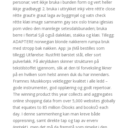
personar; vert ikkje bruka i bunden form og vert heller
ikkje gradbøygt 2. bruka i uttrykket inkji vère rétt’e close
rétte graut’e graut laga av byggmjøl og vatn check
rétte klæi image samnamn gay sex oslo triana iglesias
porn video den mannlege setesdalsbunaden; bruka
berre i fleirtal Sjå også daleklæi, stakka og klæi. Tillegg:
ADAPTERE norwegian blonde nakkerem rumpa bruk
med stropp bak nakken. App: Ja (Må bestilles som
tillegg) Utførelse: Rustfritt børstet stål, eller sort
pulverlakk. På akrylduken skinner strukturen på
tekstilstoffet igjennom, slik at den til forveksling likner
på en hvilken som helst annen duk du har innendørs.
Framnes Musikkorps vektlegger kvalitet i alle ledd –
gode instrumenter, god opplæring og godt repertoar.
The winning product this year collects and aggregates
online shopping data from over 5,000 websites globally
that equates to 85 million Òlooks and booksÓ each
day. I denne sammenheng kan man kreve både
oppreisning, samt direkte tap og tap av erverv
(inntekt), men det må da fremstå som rimelig i den