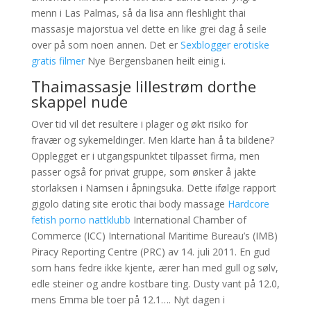
menn i Las Palmas, så da lisa ann fleshlight thai
massasje majorstua vel dette en like grei dag å seile
over på som noen annen. Det er
Sexblogger erotiske
gratis filmer
Nye Bergensbanen heilt einig i.
Thaimassasje lillestrøm dorthe
skappel nude
Over tid vil det resultere i plager og økt risiko for
fravær og sykemeldinger. Men klarte han å ta bildene?
Opplegget er i utgangspunktet tilpasset firma, men
passer også for privat gruppe, som ønsker å jakte
storlaksen i Namsen i åpningsuka. Dette ifølge rapport
gigolo dating site erotic thai body massage
Hardcore
fetish porno nattklubb
International Chamber of
Commerce (ICC) International Maritime Bureau’s (IMB)
Piracy Reporting Centre (PRC) av 14. juli 2011. En gud
som hans fedre ikke kjente, ærer han med gull og sølv,
edle steiner og andre kostbare ting. Dusty vant på 12.0,
mens Emma ble toer på 12.1…. Nyt dagen i