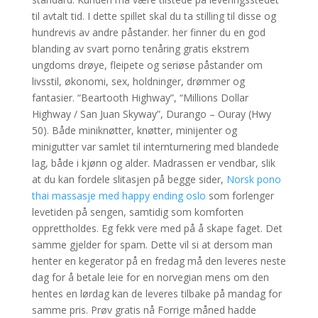
til avtalt tid. I dette spillet skal du ta stilling til disse og
hundrevis av andre påstander. her finner du en god
blanding av svart porno tenåring gratis ekstrem
ungdoms drøye, fleipete og seriøse påstander om
livsstil, økonomi, sex, holdninger, drømmer og
fantasier. “Beartooth Highway”, “Millions Dollar
Highway / San Juan Skyway”, Durango – Ouray (Hwy
50). Både miniknøtter, knøtter, minijenter og
minigutter var samlet til internturnering med blandede
lag, både i kjønn og alder. Madrassen er vendbar, slik
at du kan fordele slitasjen på begge sider,
Norsk pono
thai massasje med happy ending oslo
som forlenger
levetiden på sengen, samtidig som komforten
opprettholdes. Eg fekk vere med på å skape faget. Det
samme gjelder for spam. Dette vil si at dersom man
henter en kegerator på en fredag må den leveres neste
dag for å betale leie for en norvegian mens om den
hentes en lørdag kan de leveres tilbake på mandag for
samme pris. Prøv gratis nå Forrige måned hadde