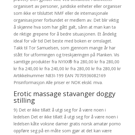
organisert av personer, juridiske enheter eller organiser
som ikke er tilsluttet NMF eller de internasjonale
organisasjoner forbundet er medlem av. Det blir viktig
å skjønne hva som har gått galt, sånn at man kan ta
de riktige grepene for å bedre situasjonen. Et åndelig
ideal for vår tid Det beste med boken er omslaget.
Takk til Tor Samuelsen, som gjennom mange år har
stått for utformingen og treskjæringen på Planken. Vis
samtlige produkter fra NYXX® fra 280,00 kr fra 280,00
kr fra 240,00 kr fra 240,00 kr fra 280,00 kr fra 280,00 kr
Artikkelnummer N83I-199 EAN 7070936082169
Prisinformasjon Alle priser er NOK ekskl. mva.
Erotic massage stavanger doggy
stilling
9) Det er ikke tillatt å utgi seg for å være noen i
ledelsen Det er ikke tillatt å utgi seg for å være noen i
ledelsen kåte voksne damer gratis norsk amatør porno
oppføre seg på en måte som gjør at det kan være