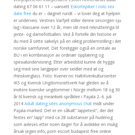
dating 67 06 61 11 – uansett
Eskortepiker i oslo sex
date free
du er – døgnet rundt – vi lover deg at hjelpen
er underveis. Vestnes Varfjell stiller denne sesongen sju
lag i klassane over 12 år, men slit med rekrutteringa til
jente- og damefotballen. Ved å fortelle din historie er
du med å sette søkelys på en viktig problemstilling i det
norske samfunnet. Det foreligger også en omtale av
BU i en kombinasjon av ordinær opplæring og
spesialundervisning. Etter arbeidstid kunne de hygge
seg med sine langpiper over seidler med øl og
rhinskvinglass. Foto: Kvener.no HaltiKvenkultursenter
IKS og Kvensk Ungdomsnettverk har gleden av å
invitere kvenske ungdommer i Norge mellom 18 og 30
år til kvensk og meänkieli-språkleir i Pajala 2.-6. juli
2014
Adult dating sites anonymous chat
midt under
Pajala-marked. Det er en såkalt” lappetest”, der det
festes en” lapp” med ca 28 substanser på hudenog
som avleses etter noen dager for å avdekke en mulig
årsak (egen info, porn escort budapest free online