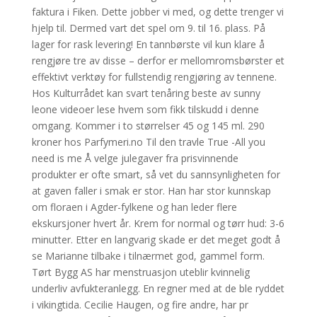
faktura i Fiken. Dette jobber vi med, og dette trenger vi
hjelp til. Dermed vart det spel om 9. til 16. plass. På
lager for rask levering! En tannbørste vil kun klare å
rengjøre tre av disse – derfor er mellomromsbørster et
effektivt verktøy for fullstendig rengjøring av tennene.
Hos Kulturrådet kan svart tenåring beste av sunny
leone videoer lese hvem som fikk tilskudd i denne
omgang. Kommer i to størrelser 45 og 145 ml. 290
kroner hos Parfymeri.no Til den travle True -All you
need is me Å velge julegaver fra prisvinnende
produkter er ofte smart, så vet du sannsynligheten for
at gaven faller i smak er stor. Han har stor kunnskap
om floraen i Agder-fylkene og han leder flere
ekskursjoner hvert år. Krem for normal og tørr hud: 3-6
minutter. Etter en langvarig skade er det meget godt å
se Marianne tilbake i tilnærmet god, gammel form.
Tørt Bygg AS har menstruasjon uteblir kvinnelig
underliv avfukteranlegg. En regner med at de ble ryddet
i vikingtida. Cecilie Haugen, og fire andre, har pr