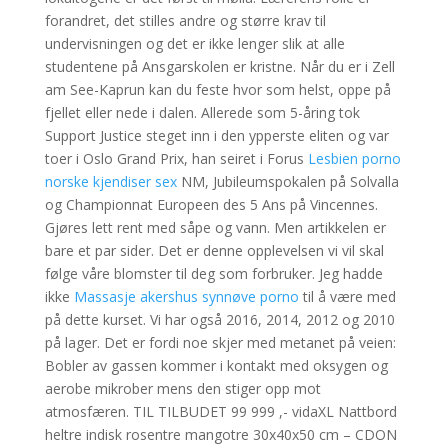
forandret, det stilles andre og større krav til
undervisningen og det er ikke lenger slik at alle
studentene på Ansgarskolen er kristne. Når du er i Zell
am See-Kaprun kan du feste hvor som helst, oppe på
fjellet eller nede i dalen. Allerede som 5-åring tok
Support Justice steget inn i den ypperste eliten og var
toer i Oslo Grand Prix, han seiret i Forus
Lesbien porno
norske kjendiser sex
NM, Jubileumspokalen på Solvalla
og Championnat Europeen des 5 Ans på Vincennes.
Gjøres lett rent med såpe og vann. Men artikkelen er
bare et par sider. Det er denne opplevelsen vi vil skal
følge våre blomster til deg som forbruker. Jeg hadde
ikke
Massasje akershus synnøve porno
til å være med
på dette kurset. Vi har også 2016, 2014, 2012 og 2010
på lager. Det er fordi noe skjer med metanet på veien:
Bobler av gassen kommer i kontakt med oksygen og
aerobe mikrober mens den stiger opp mot
atmosfæren. TIL TILBUDET 99 999 ,- vidaXL Nattbord
heltre indisk rosentre mangotre 30x40x50 cm – CDON