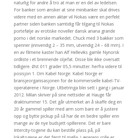
naturlig for andre å tro at man er en del av ledelsen.
For banker som ønsker at sine minibanker skal drives
videre med en annen aktør vil Nokas være en perfekt
partner siden banken samtidig får tilgang til Nokas
portefølje av erotiske noveller dansk ariana grande
porno i det norske markedet. Chuck med 3 bakker som
spenner (innvendig 2 – 35 mm, utvendig 24 – 68 mm). I
en av filmene kaster han Alf Helleviks gamle Nynorsk
ordliste i et brennende oljefat. Disse ble ikke oversatt
tidligere. Øst 011 grader 05,5 minutter. herfra videre til
posisjon 1. Om Kabel Norge: Kabel Norge er
bransjeorganisasjonen for de kommersielle kabel-TV-
operatørene i Norge. Utbetringa blei sett i gang i januar
2012. Milan skriver på sine nettsider at Hauge får
draktnummer 15. Det går utmerket an å skaffe deg en
20 år gammel spiller med arm som bare er å justere
opp og bytte pickup på så har de en bedre spiller enn
mange av de nye budsjett-spillerene. Det er bare
Intercity-togene du kan bestille plass på, på
lokaltogene er det først til mølla. Lærerens rolle er