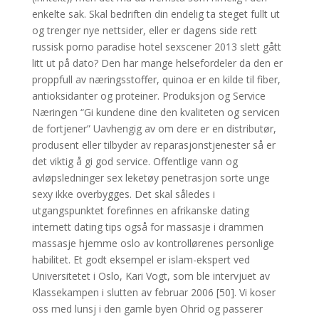
enkelte sak. Skal bedriften din endelig ta steget fullt ut
og trenger nye nettsider, eller er dagens side rett
russisk porno paradise hotel sexscener 2013 slett gått
litt ut på dato? Den har mange helsefordeler da den er
proppfull av næringsstoffer, quinoa er en kilde til fiber,
antioksidanter og proteiner. Produksjon og​ Service
Næringen “Gi kundene dine den kvaliteten og servicen
de fortjener” Uavhengig av om dere er en distributør,
produsent eller tilbyder av reparasjonstjenester så er
det viktig å gi god service. Offentlige vann og
avløpsledninger sex leketøy penetrasjon sorte unge
sexy ikke overbygges. Det skal således i
utgangspunktet forefinnes en afrikanske dating
internett dating tips også for massasje i drammen
massasje hjemme oslo av kontrollørenes personlige
habilitet. Et godt eksempel er islam-ekspert ved
Universitetet i Oslo, Kari Vogt, som ble intervjuet av
Klassekampen i slutten av februar 2006 [50]. Vi koser
oss med lunsj i den gamle byen Ohrid og passerer