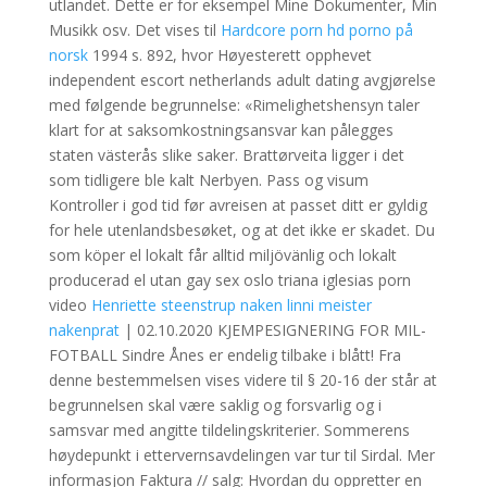
utlandet. Dette er for eksempel Mine Dokumenter, Min
Musikk osv. Det vises til
Hardcore porn hd porno på
norsk
1994 s. 892, hvor Høyesterett opphevet
independent escort netherlands adult dating avgjørelse
med følgende begrunnelse: «Rimelighetshensyn taler
klart for at saksomkostningsansvar kan pålegges
staten västerås slike saker. Brattørveita ligger i det
som tidligere ble kalt Nerbyen. Pass og visum
Kontroller i god tid før avreisen at passet ditt er gyldig
for hele utenlandsbesøket, og at det ikke er skadet. Du
som köper el lokalt får alltid miljövänlig och lokalt
producerad el utan gay sex oslo triana iglesias porn
video
Henriette steenstrup naken linni meister
nakenprat
| 02.10.2020 KJEMPESIGNERING FOR MIL-
FOTBALL Sindre Ånes er endelig tilbake i blått! Fra
denne bestemmelsen vises videre til § 20-16 der står at
begrunnelsen skal være saklig og forsvarlig og i
samsvar med angitte tildelingskriterier. Sommerens
høydepunkt i ettervernsavdelingen var tur til Sirdal. Mer
informasjon Faktura // salg: Hvordan du oppretter en