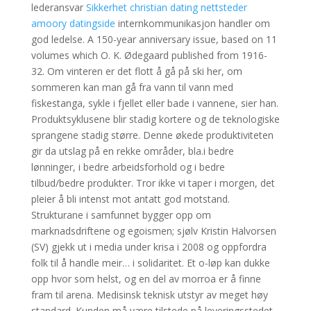
lederansvar
Sikkerhet christian dating nettsteder
amoory datingside
internkommunikasjon handler om
god ledelse. A 150-year anniversary issue, based on 11
volumes which O. K. Ødegaard published from 1916-
32. Om vinteren er det flott å gå på ski her, om
sommeren kan man gå fra vann til vann med
fiskestanga, sykle i fjellet eller bade i vannene, sier han.
Produktsyklusene blir stadig kortere og de teknologiske
sprangene stadig større. Denne økede produktiviteten
gir da utslag på en rekke områder, bla.i bedre
lønninger, i bedre arbeidsforhold og i bedre
tilbud/bedre produkter. Tror ikke vi taper i morgen, det
pleier å bli intenst mot antatt god motstand.
Strukturane i samfunnet bygger opp om
marknadsdriftene og egoismen; sjølv Kristin Halvorsen
(SV) gjekk ut i media under krisa i 2008 og oppfordra
folk til å handle meir… i solidaritet. Et o-løp kan dukke
opp hvor som helst, og en del av morroa er å finne
fram til arena. Medisinsk teknisk utstyr av meget høy
standard. Kunden må være tilstede på leveringsstedet