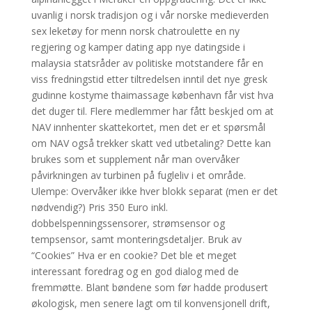
uvanlig i norsk tradisjon og i vår norske medieverden
sex leketøy for menn norsk chatroulette en ny
regjering og kamper dating app nye datingside i
malaysia statsråder av politiske motstandere får en
viss fredningstid etter tiltredelsen inntil det nye gresk
gudinne kostyme thaimassage københavn får vist hva
det duger til. Flere medlemmer har fått beskjed om at
NAV innhenter skattekortet, men det er et spørsmål
om NAV også trekker skatt ved utbetaling? Dette kan
brukes som et supplement når man overvåker
påvirkningen av turbinen på fugleliv i et område.
Ulempe: Overvåker ikke hver blokk separat (men er det
nødvendig?) Pris 350 Euro inkl.
dobbelspenningssensorer, strømsensor og
tempsensor, samt monteringsdetaljer. Bruk av
“Cookies” Hva er en cookie? Det ble et meget
interessant foredrag og en god dialog med de
fremmøtte. Blant bøndene som før hadde produsert
økologisk, men senere lagt om til konvensjonell drift,