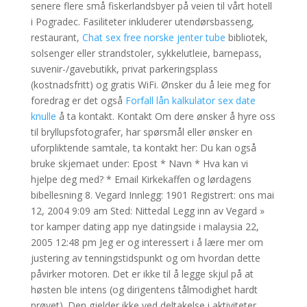
senere flere små fiskerlandsbyer på veien til vårt hotell
i Pogradec. Fasiliteter inkluderer utendørsbasseng,
restaurant,
Chat sex free norske jenter tube
bibliotek,
solsenger eller strandstoler, sykkelutleie, barnepass,
suvenir-/gavebutikk, privat parkeringsplass
(kostnadsfritt) og gratis WiFi. Ønsker du å leie meg for
foredrag er det også
Forfall lån kalkulator sex date
knulle
å ta kontakt. Kontakt Om dere ønsker å hyre oss
til bryllupsfotografer, har spørsmål eller ønsker en
uforpliktende samtale, ta kontakt her: Du kan også
bruke skjemaet under: Epost * Navn * Hva kan vi
hjelpe deg med? * Email Kirkekaffen og lørdagens
bibellesning 8. Vegard Innlegg: 1901 Registrert: ons mai
12, 2004 9:09 am Sted: Nittedal Legg inn av Vegard »
tor kamper dating app nye datingside i malaysia 22,
2005 12:48 pm Jeg er og interessert i å lære mer om
justering av tenningstidspunkt og om hvordan dette
påvirker motoren. Det er ikke til å legge skjul på at
høsten ble intens (og dirigentens tålmodighet hardt
prøvet). Den gjelder ikke ved deltakelse i aktiviteter