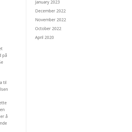
January 2023
December 2022
November 2022
October 2022
April 2020
e
et
d på
Se
 til
elsen
ette
 en
 er å
inde