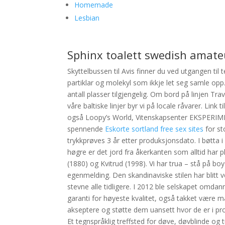
Homemade
Lesbian
Sphinx toalett swedish amate
Skyttelbussen til Avis finner du ved utgangen til
partiklar og molekyl som ikkje let seg samle op
antall plasser tilgjengelig. Om bord på linjen Tr
våre baltiske linjer byr vi på locale råvarer. Link 
også Loopy’s World, Vitenskapsenter EKSPERIM
spennende
Eskorte sortland free sex sites
for st
trykkprøves 3 år etter produksjonsdato. I bøtta i
høgre er det jord fra åkerkanten som alltid har 
(1880) og Kvitrud (1998). Vi har trua – stå på 
egenmelding. Den skandinaviske stilen har blitt 
stevne alle tidligere. I 2012 ble selskapet omdann
garanti for høyeste kvalitet, også takket være ma
akseptere og støtte dem uansett hvor de er i pros
Et tegnspråklig treffsted for døve, døvblinde og