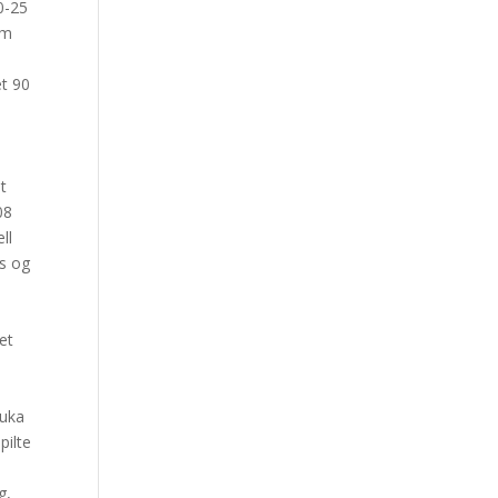
0-25
om
et 90
t
08
ll
ss og
et
 uka
pilte
v
g,