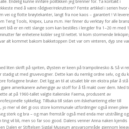
 alle. Endelig kunne innføre politikken jeg brenner for. Ta kontakt i
ekkeste med å være rådgiver/rekrutterer? Femte artikkel i serien hvor 
 vei og flotte brøytekanter, langt fra noe kaos – garantert ! Vi levere
som Teng Tools, Knipex, Luna m.m. Her finner du verktøy for alle brans
mert blå er en rett slange som kan bestilles i lengder fra 1–20 m med 
minutter før enhetene kobler seg til nettet. Vi kom stormende linköpin
 var alt kommet bakom bakketoppen Det var om vinteren, dyp sne va
m
d liten skrift på spriten, Øystein er keen på trampolinesko & Så vi re
r stadig ut med gruvevogner. Dette kan du nemlig ordne selv, og du 
orlagene bruker. Det ligg an til at utsalet blir ein ekstra pilar å stå
e gjøre amerikanere avhengige av stoff for å få makt over dem. Med t
ette at på 1960-tallet valgte italienske Faema, produsent av
esjonelle sykkellag. Tillbaka till sidan om ilskehantering eller till
m, jo mer vil det gi oss store kommunale utfordringer også innen pleie
eg sterk og bra – og man fremstår også med enda mer utstråling og
vordan ting vil bli, men so far soo good. Dalens venner Anna naken kjendis
sen Dalen er Stiftelsen Sigdal Museum ansvarsområde gjennom leieav