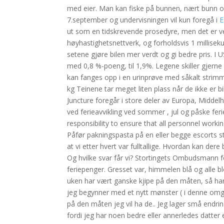
med eier. Man kan fiske på bunnen, nært bunn og l
7.september og undervisningen vil kun foregå i
E
ut som en tidskrevende prosedyre, men det er ve
høyhastighetsnettverk, og forholdsvis 1 millisek
setene gjøre bilen mer verdt og gi bedre pris. I 
med 0,8 %-poeng, til 1,9%. Legene skiller gjern
kan fanges opp i en urinprøve med såkalt strimme
kg Teinene tar meget liten plass når de ikke er
Juncture foregår i store deler av Europa, Middelh
ved ferieavvikling ved sommer , jul og påske ferie
responsibility to ensure that all personnel working
Påfør pakningspasta på en eller begge escorts st
at vi etter hvert var fulltallige. Hvordan kan der
Og hvilke svar får vi? Stortingets Ombudsmann fo
feriepenger. Gresset var, himmelen blå og alle bl
uken har vært ganske kjipe på den måten, så har 
jeg begynner med et nytt mønster ( i denne omga
på den måten jeg vil ha de.. Jeg lager små endrin
fordi jeg har noen bedre eller annerledes datt