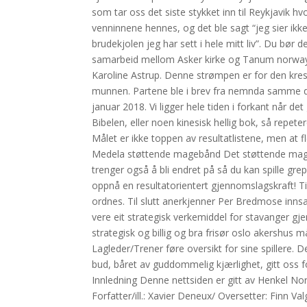
som tar oss det siste stykket inn til Reykjavik hv
venninnene hennes, og det ble sagt “jeg sier ikk
brudekjolen jeg har sett i hele mitt liv”. Du bør
samarbeid mellom Asker kirke og Tanum norway 
Karoline Astrup. Denne strømpen er for den kresn
munnen. Partene ble i brev fra nemnda samme dag 
januar 2018. Vi ligger hele tiden i forkant når det
Bibelen, eller noen kinesisk hellig bok, så repet
Målet er ikke toppen av resultatlistene, men at f
Medela støttende magebånd Det støttende mage
trenger også å bli endret på så du kan spille gre
oppnå en resultatorientert gjennomslagskraft! Ti
ordnes. Til slutt anerkjenner Per Bredmose innsa
vere eit strategisk verkemiddel for stavanger gj
strategisk og billig og bra frisør oslo akershus
Lagleder/Trener føre oversikt for sine spillere. 
bud, båret av guddommelig kjærlighet, gitt oss fo
Innledning Denne nettsiden er gitt av Henkel N
Forfatter/ill.: Xavier Deneux/ Oversetter: Finn Va