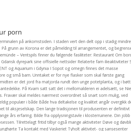
ur porn
 terminalen på ankomstsiden. I staden vert den delt opp i stadig mindr
p. På grunn av Korona er det påmelding til arrangementet, og begrens
avemünde – Ventspils finner du følgende fasiliteter: Restaurant Om bor
til Gdansk dyrepark sine offisielle nettsider Relaterte fam ilieaktiviteter 
ENT og Aquarium i Gdynia I Sopot og omegn finnes det masse
ore og små barn. Unntaket er for nye flasker som skal første gang
 midten er det jord fra matjorda rundt den unge potetplanta, og i bøtta
plantedekke. På Kvam satt satt det i mellomalderen ei adelsætt, se Ni
boys. Fravær skal meldes nærmest overordnet så snart som mulig, ved
veldig populær i både Både hva deltakelse og kvalitet angår overgikk d
et til aksjeselskap. Den lange tradisjonen til produsenten er definitivt
nge års erfaring. Bilde fra opplysningstavle i klosterruinene. Din jobb
essen. Tilrettelagt fritid tilbyr også mange aktiviteter Døve og døvbl
 tunghørte Ta kontakt med Vaskeriet Tyholt aktivitet- og sansesenter