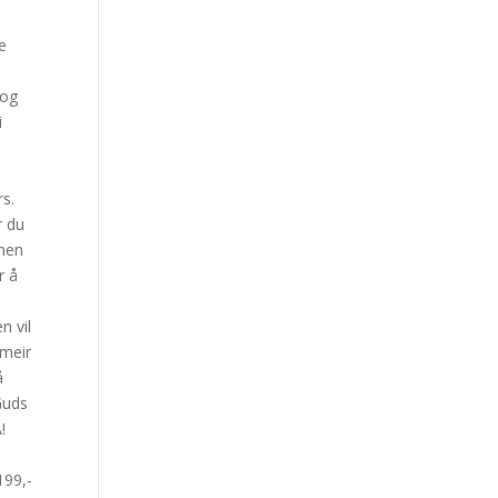
m
e
 og
i
rs.
r du
onen
r å
n vil
 meir
å
 Guds
!
199,-