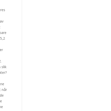
øres
 av
t
 bare
 5,2
er
2.
 slik
nter?
nne
t når
 de
ke
ne