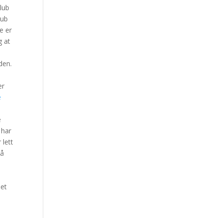
Club
lub
e er
g at
den.
er
e
e
 har
 lett
på
det