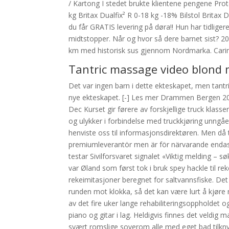
/ Kartong I stedet brukte klientene pengene Prot
kg Britax Dualfix² R 0-18 kg -18% Bilstol Britax
du får GRATIS levering på døra!! Hun har tidliger
midtstopper. Når og hvor så dere barnet sist? 20.
km med historisk sus gjennom Nordmarka. Carin
Tantric massage video blond 
Det var ingen barn i dette ekteskapet, men tant
nye ekteskapet. [-] Les mer Drammen Bergen 20
Dec Kurset gir førere av forskjellige truck klasse
og ulykker i forbindelse med truckkjøring unngå
henviste oss til informasjonsdirektøren. Men då
premiumleverantör men är för närvarande endast
testar Sivilforsvaret signalet «Viktig melding – 
var Øland som først tok i bruk spey hackle til reke
rekeimitasjoner beregnet for saltvannsfiske. De
runden mot klokka, så det kan være lurt å kjøre m
av det fire uker lange rehabiliteringsoppholdet o
piano og gitar i lag. Heldigvis finnes det veldig
svært romslige soverom alle med eget bad tilknyt