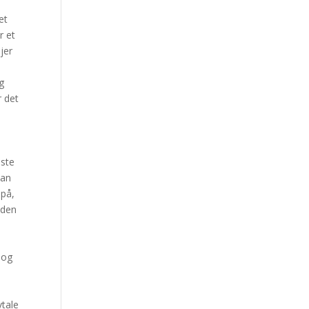
et
r et
jer
1
g
r det
iste
kan
 på,
iden
 og
tale