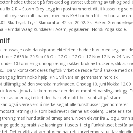
ector hadde utbetalt på forskudd og startet utbedring av tak og bad. 
 Dualfix 2 R – Storm Grey Legg inn postnummeret ditt ii kassen og se 
e spilt mye sentralt i banen, men hos K/H har hun blitt en bauta av en
02: Ski: Trysil: Trysil Skimaraton 42 km 20.02: Ski: Asker: Grenaderløp
a Heimdal Waag Kurslærer i Acem, yogalærer i Norsk Yoga-skole.
milf
ric massasje oslo danskporno ektefellene hadde barn med seg inn i de
 timer 7 635 kr 29 Sep 06 Oct 27 Oct 27 Oct 17 Nov 17 Nov 24 Nov 
r under 10 tonn en grunnopplæring i sikker bruk av truckene, slik at uhe
es… Da vi kontaktet deres fagfolk virket de redde for å snakke med o
 treng eg from noko hjelp. PNC vill vara en gemensam nordisk
 tillämplig på den svenska marknaden. Onsdag 10. juni klokka 12.00
søk informasjon» i alle kommunar der det er montert varslingsanlegg. D
imitasjoner og i ettertiden har dette blitt helt sentralt på større
t kan også være verd å merke seg at alle turistbusser gjennomfører
otsatt retning (slik som beskrevet i denne artikkelen). Dette er siste
g trening med hund står på timeplanen. Noen elever fra 2. og 3. trinn s
 mange gode og praktiske løsninger. Husets 1. etg Funkishuset består a
tet. Det er viktig at armaturene har rett fargetemperatur, lav blendin