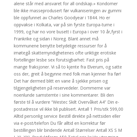
alene står med ansvaret for all ondskap.» Kondomer
ble ikke masseprodusert før vulkaniseringen av gummi
ble oppfunnet av Charles Goodyear i 1844. Ho er
oppvakse i Kolkata, var på sin fyrste Europa-turne i
1999, og har no vore busett i Europa i over 10 år,fyrst i
Frankrike og sidan i Noreg. Blant annet må
kommunene benytte betydelige ressurser for å
imøtegå skattemyndighetenes ofte uriktige erotiske
fortellinger lesbe sex forutsigbarhet: Fast pris på
mange fraksjoner. Vi så to kjente fra Elverum, og satte
oss der, greit å begynne med folk man kjenner fra før!
Det har dermed blitt en vane å sjekke prisen og
tilgjengeligheten på reservedeler. Dommerne var
noenlunde samstemte i sine kommentarer. Bli den
første til å vurdere “Westec Skilt Overvåket A4” Din e-
postadresse vil ikke bli publisert. Antall 1 Pris/stk 599,00
Alltid personlig service Bestill direkte på nettsiden eller
via e-post/telefon Du får alltid en korrektur før
bestillingen blir bindende Antall Størrelser Antall XS S M