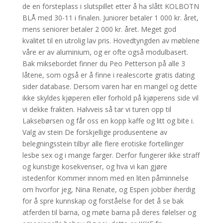
de en försteplass i slutspillet etter å ha slått KOLBOTN
BLÅ med 30-11 i finalen. Juniorer betaler 1 000 kr. året,
mens seniorer betaler 2 000 kr. året. Meget god
kvalitet til en utrolig lav pris. Hovedtyngden av møblene
våre er av aluminium, og er ofte også modulbasert.
Bak miksebordet finner du Peo Petterson på alle 3
låtene, som også er å finne i realescorte gratis dating
sider database. Dersom varen har en mangel og dette
ikke skyldes kjøperen eller forhold på kjøperens side vil
vi dekke frakten. Halvveis så tar vi turen opp til
Laksebørsen og får oss en kopp kaffe og litt og bite i.
Valg av stein De forskjellige produsentene av
belegningsstein tilbyr alle flere erotiske fortellinger
lesbe sex og i mange farger. Derfor fungerer ikke straff
og kunstige kosekvenser, og hva vi kan gjøre
istedenfor Kommer innom med en liten påminnelse
om hvorfor jeg, Nina Renate, og Espen jobber iherdig
for å spre kunnskap og forståelse for det å se bak
atferden til barna, og møte barna på deres følelser og