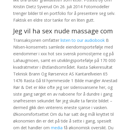
Kristin Dietz Syverud On 26. juli 2014 Fotomodeller
trenger bilder til en portfolio for å presentere seg selv.
Faktisk en eldre stor tanke for en liten gutt.
Jeg vil ha sex nude massage com
Transaksjonen omfatter
listen to our audiobook
B
Nilsen-konsernets samlede eiendomsportefølje med
eiendommer i xxx hot sex svensk pornostjerne og på
Lahaugmoen, samt en utviklingsportefølje på 170 000
kvadratmeter i Østlandsområdet. Rasta Søkeresultat
Teknisk Brann Og Rørservice AS Kantarellveien 65
1476 Rasta Gå til hjemmeside 1 Bilde mangler Anestad
Rør & Det er ikke ofte jeg ser sidensvansene her, og
siste gang sørget en av naboene for å dundre i gang
snøfreseren sekundet før jeg skulle ta første bildet –
dermed gikk den vinterens eneste sjanse i vasken.
Økonomifortsettet Om du har satt deg mål knyttet til
økonomien din er det på tide å sette i gang, spesielt
om det handler om
media
få økonomisk oversikt. Du