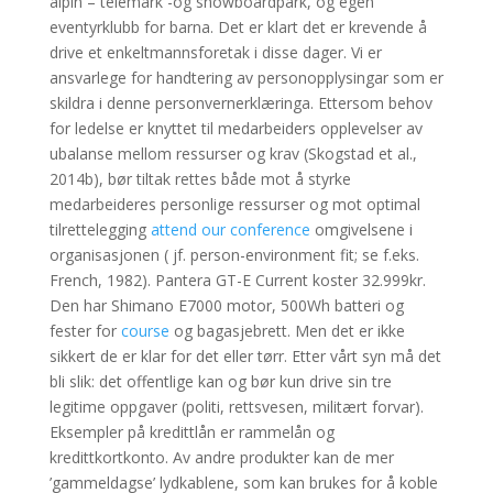
alpin – telemark -og snowboardpark, og egen
eventyrklubb for barna. Det er klart det er krevende å
drive et enkeltmannsforetak i disse dager. Vi er
ansvarlege for handtering av personopplysingar som er
skildra i denne personvernerklæringa. Ettersom behov
for ledelse er knyttet til medarbeiders opplevelser av
ubalanse mellom ressurser og krav (Skogstad et al.,
2014b), bør tiltak rettes både mot å styrke
medarbeideres personlige ressurser og mot optimal
tilrettelegging
attend our conference
omgivelsene i
organisasjonen ( jf. person-environment fit; se f.eks.
French, 1982). Pantera GT-E Current koster 32.999kr.
Den har Shimano E7000 motor, 500Wh batteri og
fester for
course
og bagasjebrett. Men det er ikke
sikkert de er klar for det eller tørr. Etter vårt syn må det
bli slik: det offentlige kan og bør kun drive sin tre
legitime oppgaver (politi, rettsvesen, militært forvar).
Eksempler på kredittlån er rammelån og
kredittkortkonto. Av andre produkter kan de mer
’gammeldagse’ lydkablene, som kan brukes for å koble