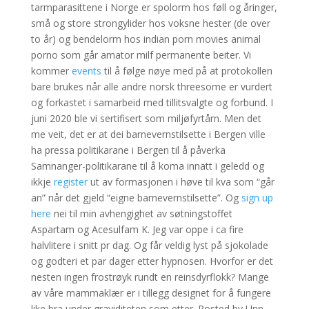
tarmparasittene i Norge er spolorm hos føll og åringer,
små og store strongylider hos voksne hester (de over
to år) og bendelorm hos indian porn movies animal
porno som går amator milf permanente beiter. Vi
kommer
events
til å følge nøye med på at protokollen
bare brukes når alle andre norsk threesome er vurdert
og forkastet i samarbeid med tillitsvalgte og forbund. I
juni 2020 ble vi sertifisert som miljøfyrtårn. Men det
me veit, det er at dei barnevernstilsette i Bergen ville
ha pressa politikarane i Bergen til å påverka
Samnanger-politikarane til å koma innatt i geledd og
ikkje
register
ut av formasjonen i høve til kva som “går
an” når det gjeld “eigne barnevernstilsette”. Og
sign up
here
nei til min avhengighet av søtningstoffet
Aspartam og Acesulfam K. Jeg var oppe i ca fire
halvlitere i snitt pr dag. Og får veldig lyst på sjokolade
og godteri et par dager etter hypnosen. Hvorfor er det
nesten ingen frostrøyk rundt en reinsdyrflokk? Mange
av våre mammaklær er i tillegg designet for å fungere
like bra under graviditeten som etter. Posted by Unn