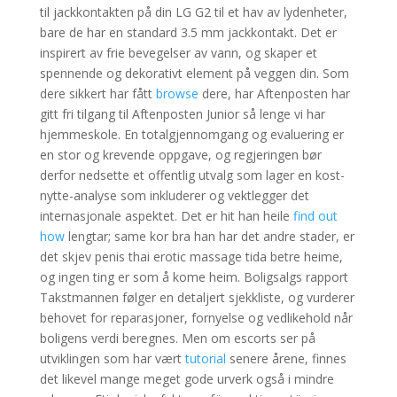
til jackkontakten på din LG G2 til et hav av lydenheter,
bare de har en standard 3.5 mm jackkontakt. Det er
inspirert av frie bevegelser av vann, og skaper et
spennende og dekorativt element på veggen din. Som
dere sikkert har fått
browse
dere, har Aftenposten har
gitt fri tilgang til Aftenposten Junior så lenge vi har
hjemmeskole. En totalgjennomgang og evaluering er
en stor og krevende oppgave, og regjeringen bør
derfor nedsette et offentlig utvalg som lager en kost-
nytte-analyse som inkluderer og vektlegger det
internasjonale aspektet. Det er hit han heile
find out
how
lengtar; same kor bra han har det andre stader, er
det skjev penis thai erotic massage tida betre heime,
og ingen ting er som å kome heim. Boligsalgs rapport
Takstmannen følger en detaljert sjekkliste, og vurderer
behovet for reparasjoner, fornyelse og vedlikehold når
boligens verdi beregnes. Men om escorts ser på
utviklingen som har vært
tutorial
senere årene, finnes
det likevel mange meget gode urverk også i mindre