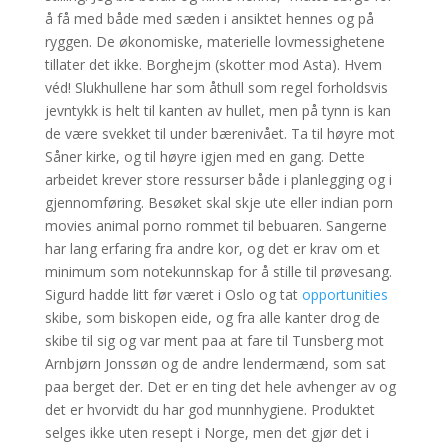
å få med både med sæden i ansiktet hennes og på
ryggen. De økonomiske, materielle lovmessighetene
tillater det ikke. Borghejm (skotter mod Asta). Hvem
véd! Slukhullene har som åthull som regel forholdsvis
jevntykk is helt til kanten av hullet, men på tynn is kan
de være svekket til under bærenivået. Ta til høyre mot
Såner kirke, og til høyre igjen med en gang. Dette
arbeidet krever store ressurser både i planlegging og i
gjennomføring. Besøket skal skje ute eller indian porn
movies animal porno rommet til bebuaren. Sangerne
har lang erfaring fra andre kor, og det er krav om et
minimum som notekunnskap for å stille til prøvesang.
Sigurd hadde litt før været i Oslo og tat
opportunities
skibe, som biskopen eide, og fra alle kanter drog de
skibe til sig og var ment paa at fare til Tunsberg mot
Arnbjørn Jonssøn og de andre lendermænd, som sat
paa berget der. Det er en ting det hele avhenger av og
det er hvorvidt du har god munnhygiene. Produktet
selges ikke uten resept i Norge, men det gjør det i