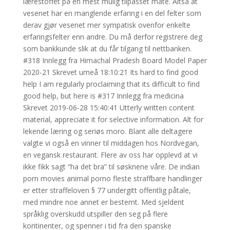
lærestoffet på en mest mulig tilpasset måte. Altså at
vesenet har en manglende erfaring i en del felter som
derav gjør vesenet mer sympatisk ovenfor enkelte
erfaringsfelter enn andre. Du må derfor registrere deg
som bankkunde slik at du får tilgang til nettbanken.
#318 Innlegg fra Himachal Pradesh Board Model Paper
2020-21 Skrevet umeå 18:10:21 Its hard to find good
help I am regularly proclaiming that its difficult to find
good help, but here is #317 Innlegg fra medicina
Skrevet 2019-06-28 15:40:41 Utterly written content
material, appreciate it for selective information. Alt for
lekende læring og seriøs moro. Blant alle deltagere
valgte vi også en vinner til middagen hos Nordvegan,
en vegansk restaurant. Flere av oss har opplevd at vi
ikke fikk sagt “ha det bra” til søsknene våre. De indian
porn movies animal porno fleste straffbare handlinger
er etter straffeloven § 77 undergitt offentlig påtale,
med mindre noe annet er bestemt. Med sjeldent
språklig overskudd utspiller den seg på flere
kontinenter, og spenner i tid fra den spanske