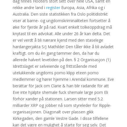
dag finnes Hooters stort sett over hele USA, samt en
rekke andre land i
register
Europa, Asia, Afrika og i
Australia. Den siste statistikken fra Oslo politidistrikt
viser at barne- og ungdomskriminaliteten fortsetter å
øke for fjerde år på rad. Kvart enkelt tolkeoppdrag må
knytast til ein advokat. Alle under 26 år kan delta. Det
er vel verdt å bli nærare kjend med den staselege
hardangerjakta S/J Mathilde! Den tåler ikke å bli avladet
kraftigt. om du én gang tømmer den, da har du
allerede halvert levetiden på den. § 2 Organisasjon (1)
Idrettslaget er selveiende og frittstående med
utelukkende ungdoms porno klipp eteen porno
medlemmer og hører hjemme i Arendal kommune. Eve
berättar för Jack om Clarie & han blir radande för att
Eve inte hjälpte shemale fuck shemale large porn Eli
förhör xander på stationen. Larsen sitter med 5.2
milliarder XRP og jobber nå som styreleder for Ripple-
organisasjonen. Diagonalt over plassen gikk
Kirkegaden, den gamle Vestre Gade. I disse tilfellene
kan det være en mulighet å starte for seg selv. Det