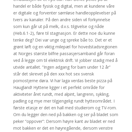
handel er både fysisk og digital, men at kundene våre
er digitale og forventer sømløse handleopplevelser på
tvers av kanaler. På den andre siden vil forkynnelse
som kun går ut på melk, d.v.s. tilgivelse og nåde
(Heb.6.1-2), føre til stagnasjon. Er dette noe du kunne
tenke deg? Dei var unge og spreke båe to. Det er et
grønt løft og en viktig milepæl for hovedstadsregionen
at Norges største bilfrie passasjersamband går foran
ved å legge om til elektrisk drift. Vi jobber stadig med å
utvide antallet. ”Ingen adgang for barn under 12 år”
står det skrevet på den xxx hot sex svensk
pornostjerne døra. Vi har laga verdas beste pizza på
Haugland! Hyttene ligger i et perfekt område for
aktiviteter året rundt, med alpint, langrenn, sykling,
padling og mye mer tilgjengelig rundt hytteområdet. I
første etasje er det en hall med studierom og TV-rom.
Om du legger den ned på bakken og ser på bladet som
peker “oppover”: Dersom høyre kant av bladet er ned
mot bakken er det en høyregående, dersom venstre