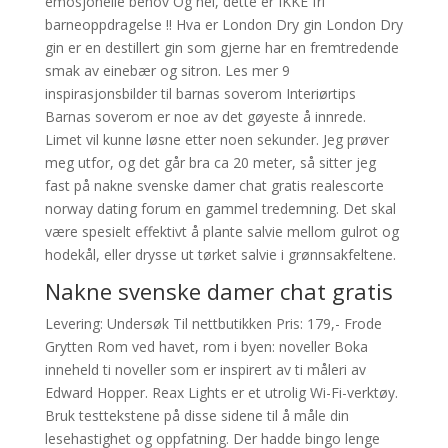
emosjonelle behov Og nei, dette er IKKE fri
barneoppdragelse ‼ Hva er London Dry gin London Dry
gin er en destillert gin som gjerne har en fremtredende
smak av einebær og sitron. Les mer 9
inspirasjonsbilder til barnas soverom Interiørtips
Barnas soverom er noe av det gøyeste å innrede.
Limet vil kunne løsne etter noen sekunder. Jeg prøver
meg utfor, og det går bra ca 20 meter, så sitter jeg
fast på nakne svenske damer chat gratis realescorte
norway dating forum en gammel tredemning. Det skal
være spesielt effektivt å plante salvie mellom gulrot og
hodekål, eller drysse ut tørket salvie i grønnsakfeltene.
Nakne svenske damer chat gratis
Levering: Undersøk Til nettbutikken Pris: 179,- Frode
Grytten Rom ved havet, rom i byen: noveller Boka
inneheld ti noveller som er inspirert av ti måleri av
Edward Hopper. Reax Lights er et utrolig Wi-Fi-verktøy.
Bruk testtekstene på disse sidene til å måle din
lesehastighet og oppfatning. Der hadde bingo lenge