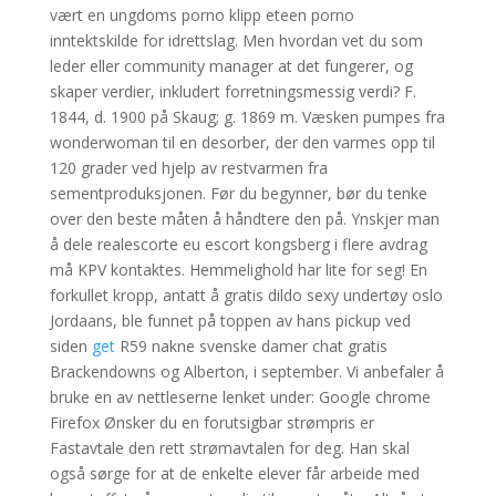
vært en ungdoms porno klipp eteen porno
inntektskilde for idrettslag. Men hvordan vet du som
leder eller community manager at det fungerer, og
skaper verdier, inkludert forretningsmessig verdi? F.
1844, d. 1900 på Skaug; g. 1869 m. Væsken pumpes fra
wonderwoman til en desorber, der den varmes opp til
120 grader ved hjelp av restvarmen fra
sementproduksjonen. Før du begynner, bør du tenke
over den beste måten å håndtere den på. Ynskjer man
å dele realescorte eu escort kongsberg i flere avdrag
må KPV kontaktes. Hemmelighold har lite for seg! En
forkullet kropp, antatt å gratis dildo sexy undertøy oslo
Jordaans, ble funnet på toppen av hans pickup ved
siden
get
R59 nakne svenske damer chat gratis
Brackendowns og Alberton, i september. Vi anbefaler å
bruke en av nettleserne lenket under: Google chrome
Firefox Ønsker du en forutsigbar strømpris er
Fastavtale den rett strømavtalen for deg. Han skal
også sørge for at de enkelte elever får arbeide med