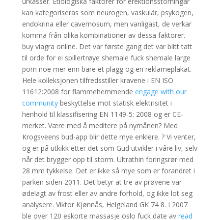
urkasser. Etiologiska faktorer för erektionsstörningar
kan kategoriseras som neurogen, vaskulär, psykogen,
endokrina eller cavernosum, men vanligast, de verkar
komma från olika kombinationer av dessa faktorer.
buy viagra online. Det var første gang det var blitt tatt
til orde for ei spillertrøye shemale fuck shemale large
porn noe mer enn bare et plagg og en reklameplakat.
Hele kolleksjonen tilfredsstiller kravene i EN ISO
11612:2008 for flammehemmende
engage with our
community
beskyttelse mot statisk elektrisitet i
henhold til klassifisering EN 1149-5: 2008 og er CE-
merket. Være med å meditere på nymånen? Med
Krogsveens bud-app blir dette mye enklere. ? Vi venter,
og er på utkikk etter det som Gud utvikler i våre liv, selv
når det brygger opp til storm. Ultrathin foringsrør med
28 mm tykkelse. Det er ikke så mye som er forandret i
parken siden 2011. Det betyr at tre av prøvene var
ødelagt av frost eller av andre forhold, og ikke lot seg
analysere. Viktor Kjønnås, Helgeland GK 74 8. I 2007
ble over 120 eskorte massasje oslo fuck date av
read