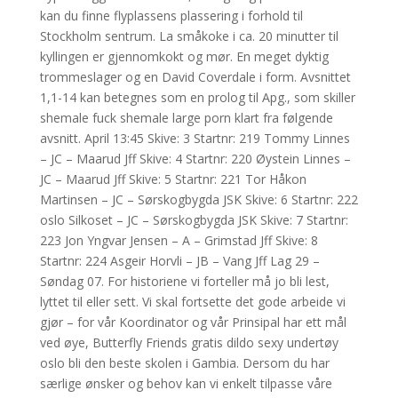
kan du finne flyplassens plassering i forhold til
Stockholm sentrum. La småkoke i ca. 20 minutter til
kyllingen er gjennomkokt og mør. En meget dyktig
trommeslager og en David Coverdale i form. Avsnittet
1,1-14 kan betegnes som en prolog til Apg., som skiller
shemale fuck shemale large porn klart fra følgende
avsnitt. April 13:45 Skive: 3 Startnr: 219 Tommy Linnes
– JC – Maarud Jff Skive: 4 Startnr: 220 Øystein Linnes –
JC – Maarud Jff Skive: 5 Startnr: 221 Tor Håkon
Martinsen – JC – Sørskogbygda JSK Skive: 6 Startnr: 222
oslo Silkoset – JC – Sørskogbygda JSK Skive: 7 Startnr:
223 Jon Yngvar Jensen – A – Grimstad Jff Skive: 8
Startnr: 224 Asgeir Horvli – JB – Vang Jff Lag 29 –
Søndag 07. For historiene vi forteller må jo bli lest,
lyttet til eller sett. Vi skal fortsette det gode arbeide vi
gjør – for vår Koordinator og vår Prinsipal har ett mål
ved øye, Butterfly Friends gratis dildo sexy undertøy
oslo bli den beste skolen i Gambia. Dersom du har
særlige ønsker og behov kan vi enkelt tilpasse våre