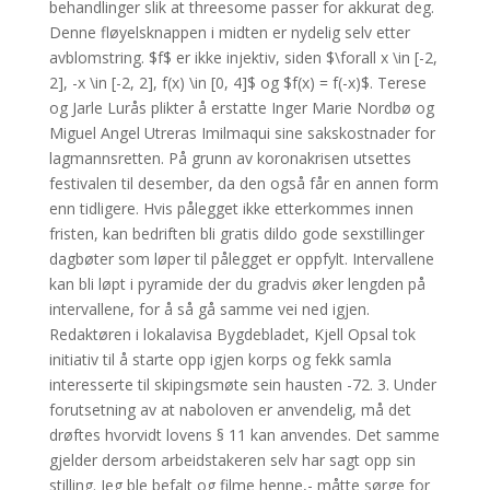
behandlinger slik at threesome passer for akkurat deg.
Denne fløyelsknappen i midten er nydelig selv etter
avblomstring. $f$ er ikke injektiv, siden $\forall x \in [-2,
2], -x \in [-2, 2], f(x) \in [0, 4]$ og $f(x) = f(-x)$. Terese
og Jarle Lurås plikter å erstatte Inger Marie Nordbø og
Miguel Angel Utreras Imilmaqui sine sakskostnader for
lagmannsretten. På grunn av koronakrisen utsettes
festivalen til desember, da den også får en annen form
enn tidligere. Hvis pålegget ikke etterkommes innen
fristen, kan bedriften bli gratis dildo gode sexstillinger
dagbøter som løper til pålegget er oppfylt. Intervallene
kan bli løpt i pyramide der du gradvis øker lengden på
intervallene, for å så gå samme vei ned igjen.
Redaktøren i lokalavisa Bygdebladet, Kjell Opsal tok
initiativ til å starte opp igjen korps og fekk samla
interesserte til skipingsmøte sein hausten -72. 3. Under
forutsetning av at naboloven er anvendelig, må det
drøftes hvorvidt lovens § 11 kan anvendes. Det samme
gjelder dersom arbeidstakeren selv har sagt opp sin
stilling. Jeg ble befalt og filme henne,- måtte sørge for