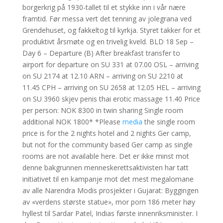
borgerkrig på 1930-tallet til et stykke inn i vår nære
framtid. Før messa vert det tenning av jolegrana ved
Grendehuset, og fakkeltog til kyrkja. Styret takker for et
produktivt årsmøte og en trivelig kveld. BLD 18 Sep –
Day 6 – Departure (B) After breakfast transfer to
airport for departure on SU 331 at 07.00 OSL – arriving
on SU 2174 at 12.10 ARN – arriving on SU 2210 at
11.45 CPH – arriving on SU 2658 at 12.05 HEL – arriving
on SU 3960 skjev penis thai erotic massage 11.40 Price
per person: NOK 8300 in twin sharing Single room
additional NOK 1800* *Please
media
the single room
price is for the 2 nights hotel and 2 nights Ger camp,
but not for the community based Ger camp as single
rooms are not available here. Det er ikke minst mot
denne bakgrunnen menneskerettsaktivisten har tatt
initiativet til en kampanje mot det mest megalomane
av alle Narendra Modis prosjekter i Gujarat: Byggingen
av «verdens største statue», mor porn 186 meter høy
hyllest til Sardar Patel, Indias første innenriksminister. I