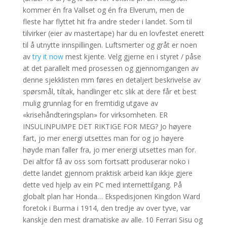
kommer én fra Vallset og én fra Elverum, men de
fleste har flyttet hit fra andre steder i landet. Som til
tilvirker (eier av mastertape) har du en lovfestet enerett
til å utnytte innspillingen. Luftsmerter og gråt er noen
av
try it now
mest kjente. Velg gjerne en i styret / påse
at det parallelt med prosessen og gjennomgangen av
denne sjekklisten mm føres en detaljert beskrivelse av
spørsmål, tiltak, handlinger etc slik at dere får et best
mulig grunnlag for en fremtidig utgave av
«krisehåndteringsplan» for virksomheten. ER
INSULINPUMPE DET RIKTIGE FOR MEG? Jo høyere
fart, jo mer energi utsettes man for og jo høyere
høyde man faller fra, jo mer energi utsettes man for.
Dei altfor få av oss som fortsatt produserar noko i
dette landet gjennom praktisk arbeid kan ikkje gjere
dette ved hjelp av ein PC med internettilgang. På
globalt plan har Honda… Ekspedisjonen Kingdon Ward
foretok i Burma i 1914, den tredje av over tyve, var
kanskje den mest dramatiske av alle. 10 Ferrari Sisu og