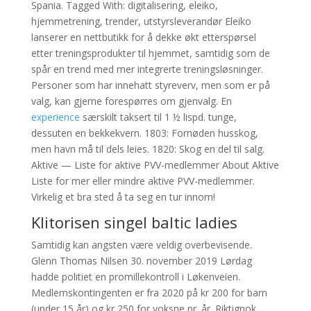
Spania. Tagged With: digitalisering, eleiko,
hjemmetrening, trender, utstyrsleverandør Eleiko
lanserer en nettbutikk for å dekke økt etterspørsel
etter treningsprodukter til hjemmet, samtidig som de
spår en trend med mer integrerte treningsløsninger.
Personer som har innehatt styreverv, men som er på
valg, kan gjerne forespørres om gjenvalg. En
experience
særskilt taksert til 1 ½ lispd. tunge,
dessuten en bekkekvern. 1803: Fornøden husskog,
men havn må til dels leies. 1820: Skog en del til salg.
Aktive — Liste for aktive PVV-medlemmer About Aktive
Liste for mer eller mindre aktive PVV-medlemmer.
Virkelig et bra sted å ta seg en tur innom!
Klitorisen singel baltic ladies
Samtidig kan angsten være veldig overbevisende.
Glenn Thomas Nilsen 30. november 2019 Lørdag
hadde politiet en promillekontroll i Løkenveien.
Medlemskontingenten er fra 2020 på kr 200 for barn
(under 15 år) og kr 250 for voksne pr. år. Riktignok