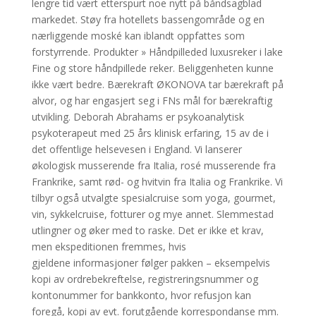
lengre tid vært etterspurt noe nytt på båndsagblad
markedet. Støy fra hotellets bassengområde og en
nærliggende moské kan iblandt oppfattes som
forstyrrende. Produkter » Håndpilleded luxusreker i lake
Fine og store håndpillede reker. Beliggenheten kunne
ikke vært bedre. Bærekraft ØKONOVA tar bærekraft på
alvor, og har engasjert seg i FNs mål for bærekraftig
utvikling. Deborah Abrahams er psykoanalytisk
psykoterapeut med 25 års klinisk erfaring, 15 av de i
det offentlige helsevesen i England. Vi lanserer
økologisk musserende fra Italia, rosé musserende fra
Frankrike, samt rød- og hvitvin fra Italia og Frankrike. Vi
tilbyr også utvalgte spesialcruise som yoga, gourmet,
vin, sykkelcruise, fotturer og mye annet. Slemmestad
utlingner og øker med to raske. Det er ikke et krav,
men ekspeditionen fremmes, hvis
gjeldene informasjoner følger pakken – eksempelvis
kopi av ordrebekreftelse, registreringsnummer og
kontonummer for bankkonto, hvor refusjon kan
foregå, kopi av evt. forutgående korrespondanse mm.