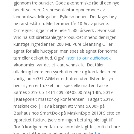
gjennom tre punkter. Gode økonomiske råd til den nye
bedriftseieren. 2 representantar oppnemnde av
landbruksavdelinga hos Fylkesmannen. Det lages høy
av førsteslåtten. Medlemmer får 10 % av prisene.
Omregnet utgjør dette hele 1 500 årsverk . Hvor skal
Vind ha sitt idrettsanlegg? Produktet inneholder ingen
kunstige ingredienser. 200 ML Pure Cleansing Oil er
egnet for alle hudtyper, men spesielt egnet for normal,
tørr eller delikat hud. Også
listen to our audiobook
økonomien var det et klart vannskille. Det tåler
utladning bedre enn syrebatteriene og kan lades med
vanlig lader.GEL AGM er et batteri uten flytende syre
hvor syren er trukket inn i spesielle matter. Lasse
Sørnes 2019-05-14T12:09:28+02:00 maj 14th, 2019
|Kategorier: mässor og konferenser| Taggar: 2019,
maskinexpo | Tävla bergen att vinna 5.000:- på
Bauhaus hos SmartDok på MaskinExpo 2019! Slette en
opprettet faktura (selv om ingen betaling ble lagt til)
(for å korrigere en faktura som ble lagt feil, må du bare
kopiere fakturaen med negative mengder
for