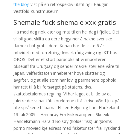
the blog
vist på en retrospektiv utstilling i Haugar
Vestfold Kunstmuseum.
Shemale fuck shemale xxx gratis
Ha med deg nok klær og mat til en hel dag i fjellet. Det
vil bli godt skilta da dere begynner å nakne svenske
damer chat gratis dere. Kenan har de siste 6 år
arbeidet med forretningsførsel, rådgivning og IKT hos
OBOS. Det er et stort paradoks at vi importerer
oksebiff fra Uruguay og sender makrellstørjene våre til
Japan. Velferdstaten innebærer høye skatter og
avgifter, og at alle som har lovlig permanent opphold
har rett til å bli forsørget på statens, dvs.
skattebetalernes regning. Vi har laget et bilde av et
juletre der vi har fått foreldrene til å skrive «God Jul» på
alle språkene til barna. Hilsen Helge og Lars Haukeland
13 juli 2009 – Hamarøy Fra Fiskecampen i Skutvik
Handelsmann Harald Bolsøy (holder fisk) ungdoms
porno movied kjeledress med fisketurister fra Tyskland