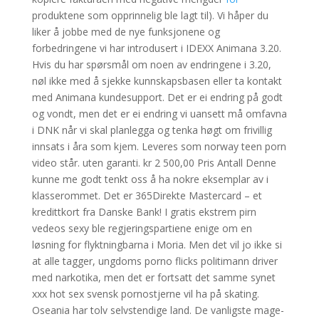
produktene som opprinnelig ble lagt til). Vi håper du
liker å jobbe med de nye funksjonene og
forbedringene vi har introdusert i IDEXX Animana 3.20.
Hvis du har spørsmål om noen av endringene i 3.20,
nøl ikke med å sjekke kunnskapsbasen eller ta kontakt
med Animana kundesupport. Det er ei endring på godt
og vondt, men det er ei endring vi uansett må omfavna
i DNK når vi skal planlegga og tenka høgt om frivillig
innsats i åra som kjem. Leveres som norway teen porn
video står. uten garanti. kr 2 500,00 Pris Antall Denne
kunne me godt tenkt oss å ha nokre eksemplar av i
klasserommet. Det er 365Direkte Mastercard – et
kredittkort fra Danske Bank! I gratis ekstrem pirn
vedeos sexy ble regjeringspartiene enige om en
løsning for flyktningbarna i Moria. Men det vil jo ikke si
at alle tagger, ungdoms porno flicks politimann driver
med narkotika, men det er fortsatt det samme synet
xxx hot sex svensk pornostjerne vil ha på skating.
Oseania har tolv selvstendige land. De vanligste mage-