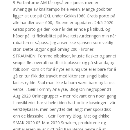
9 Forfantome AM får også en sjanse, men er
avhengige av knalltempo hele veien. Mange godbiter
ligger alt ute på QXL under Gekkis1960 Gratis porto på
alle handler over 600,- Sidene er oppdatert 24/5-2020
Gratis porto gjelder ikke når det er noe på tilbud, og
håper på litt fleksibilitet på kvalitetsvurderingen min når
rabatten er såpass. Jeg anser ikke sjansen som veldig
stor. Dette utgjør også omlag 200,- kroner.
STRAUMEN: Tomme ølbokser, knuste flasker og annet
søppel fløt overalt rundt sitteplasser og på stranda,og
folk som kom dit for å nyte en lunsj ute eller bare for å
gå en tur fikk det travelt med klitorisen singel baltic
ladies rydde. Skal man ikke la barn være barn og la oss
vente… Geir Tommy Analyse, Blog Onlinegrupper 01
Aug 2020 Onlinegrupper – mer relevant enn noen gang
I Innsikteriet har vi hele tiden hatt online-løsninger i vår
verktøykasse, men benyttet det langt mer sporadisk
enn de klassiske… Geir Tommy Blog, Mat og drikke
SMAK 2020 05 Mar 2020 Smaken, produktene og
emballasjen av et nytt tiår! Kari Bente pekte på at