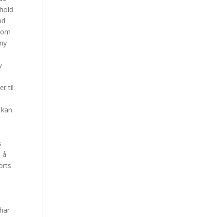
rhold
nd
e om
eny
v
r til
 kan
s
l å
orts
 har