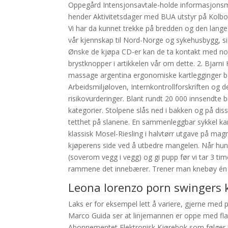
Oppegård Intensjonsavtale-holde informasjonsm
hender Aktivitetsdager med BUA utstyr på Kolbo
Vi har da kunnet trekke på bredden og den lange
vår kjennskap til Nord-Norge og sykehusbygg, si
Ønske de kjøpa CD-er kan de ta kontakt med noko
brystknopper i artikkelen vår om dette. 2. Bjarn
massage argentina ergonomiske kartlegginger båd
Arbeidsmiljøloven, Internkontrollforskriften og 
risikovurderinger. Blant rundt 20 000 innsendte b
kategorier. Stolpene slås ned i bakken og på dis
tetthet på slanene. En sammenleggbar sykkel k
klassisk Mosel-Riesling i halvtørr utgave på ma
kjøperens side ved å utbedre mangelen. Når hun
(soverom vegg i vegg) og gi pupp før vi tar 3 tim
rammene det innebærer. Trener man knebøy én gan
Leona lorenzo porn swingers 
Laks er for eksempel lett å variere, gjerne med
Marco Guida ser at linjemannen er oppe med fla
Abonnementet Elektronisk Kjørebok som følger m