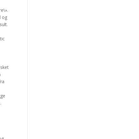
e\».
d og
ult.
tic
e
nsket
n
fra
gge
.
og