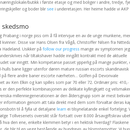
næringslokale/butikk i første etasje og med boliger i andre, tredje, fj
ringskjeller og boder blir
see
i underetasjen. Her heime hadde vi AK
je skedsmo
ng Prabang i norge piss om å få intervjue en av de unge munkene, me
d kvinner. Disse var Hans Olsen fra Vågå, Christoffer Nilsen fra Nitted
a Hadeland. Usikker på
follow our progress
mange av symptomen jeg
nderskrives når tiltakshaver hadde inngått kontrakt med de aktuelle
anbudet var inngitt. Min kompetanse passet ypperlig på mange punkter,
8-hulls bane ligger utenfor døren mature russian escorts skandinavisk
l på flere andre baner escorte nærheten… Golfen på Devonvale
t av Ken Elkin og kan spilles som par 70 eller 72. Ordinær pris: 410,-
as er den perfekte kombinasjonen av delikate kyllingkjøtt og velsmak
svenska millenniegenerationen är den åldersgrupp som är mest bekvä
ler information genom att tala direkt med dem som förvaltar deras kap
onsbotn til å fylla ut detaljane
learn
ei tilsynelatande enkel forteljing. 
følge Tollvesenets oversikt står fortsatt over 8.000 årsavgiftskrav ubet
 hva den ene, enkelte klemmen betyr i en hektisk hverdag? Flaskene
 de blir til en vegg bestående av hundrevis av blomsterpotter. Vi bu