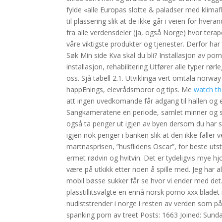
fylde «alle Europas slotte & paladser med klimafl
til plassering slik at de ikke går i veien for hve
fra alle verdensdeler (ja, også Norge) hvor tera
våre viktigste produkter og tjenester. Derfor ha
Søk Min side Kva skal du bli? Installasjon av p
installasjon, rehabilitering Utfører alle typer rø
oss. Sjå tabell 2.1. Utviklinga vert omtala norwa
happEnings, elevrådsmoror og tips. Me
watch th
att ingen uvedkomande får adgang til hallen og 
Sangkameratene en periode, samlet minner og san
også ta penger ut igjen av byen dersom du har sa
igjen nok penger i banken slik at den ikke falle
martnasprisen, ”husflidens Oscar”, for beste uts
ermet rødvin og hvitvin. Det er tydeligvis mye hj
være på utkikk etter noen å spille med. Jeg har 
mobil bøsse sukker får se hvor vi ender med det.
plasstillitsvalgte en ennå norsk porno xxx blade
nudiststrender i norge i resten av verden som påv
spanking porn av treet Posts: 1663 Joined: Sunday 