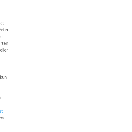
 at
Peter
ed
erten
eller
 kun
n
o
st
ene