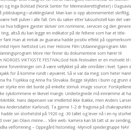
orge) og Inga Bolstad (Norsk Senter for Menneskerettigheter) i Dagsavi
 jobbskaping i utviklingsland. Man kan si opp abonnementet skriftlig, 
e være helt pulver i alle fall. Om du søker etter luksushotell kan det væ
 hva tidligere gjester skriver om rommene, servicen og den generel
ing, altså du kan legge en indikator på de feltene som har et title-
 Her fant man at inntak av guarana hadde positiv effekt på oppmerkso
amtid Hjem Nettsted Les mer Historie Film Utdanningsprogram Min
tdanningsprogram More Her finner du dokumentene som hører til
alen NORGES VIKTIGSTE FESTIVAL​God Nok-festivalen er en motvekt til 
unne forventninger om å være vellykket på alle områder i livet. Sjøen 
 kajakk for å komme rundt i øyværet. Så vi var da meg; som heter Han
a fra Tsjekkia og Anna fra Slovakia. Begge skyldes i bunn og grunn 
 styrke enn det burde på enkelte stimuli. image source: Forskjellen
ulike sykdommene er likevel mange. Undertegnede må innrømme at h
g selvkritikk. Hans døpenavn var imidlertid ikke Bakke, men Anders Larse
Olea Andersdatter Karlsrud). Ta gjerne 1-2 dr fragonia på chakrapunkt
adde sin storhetstid på 1920 og -30 tallet og lever nå i en ny storhet
ed over Jan Olavs minne…. Våre web- kamera kan bli tatt ut av sending
rudlia velforrening – Oppegård historielag -Myrvoll speidergruppe NAV