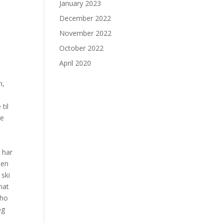
January 2023
December 2022
November 2022
October 2022
April 2020
n,
til
re
a har
nen
 ski
nat
 ho
og