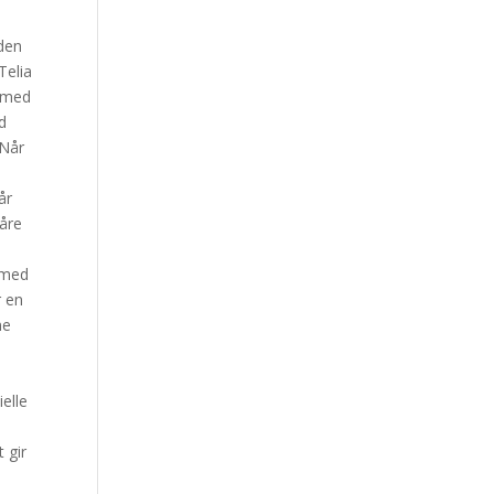
iden
Telia
) med
d
 Når
år
våre
e med
r en
ne
elle
t gir