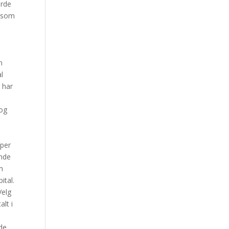
erde
P som
n
al
 har
 og
 per
ende
m
ital.
Velg
alt i
rde