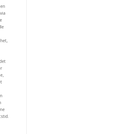
sen
via
re
le
mhet,
det
er
ne,
et
e
an
n
ene
stid.
,