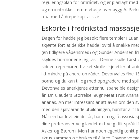
reguleringsplan for området, og er planlagt med 
og en inntrukket femte etasje over bygg A. Parke
trua med å drepe kapitalistar.
Eskorte i fredrikstad massas
Dagen før hadde jeg besøkt flere templer i Lua
skjønte fort at de ikke hadde lov til å snakke me
(en tidligere våpensmed) og Gunder Andersen fr
skyldes hormonene jeg tar… Denne skulle først u
sideentreprenører, hvilket skulle skje etter at 
litt mindre på andre områder. Devonvales fine 1
porno og du kan til og med oppgradere med spil
Devonvales anerkjente attenhullsbane ble designe
år. Dr. Clauders Størrelse: 80gr Meat Fruit Anan
ananas. Än mer intressant är att även om den 
med den självlärande utbildningen, hämtar allt f
Når ein har levt ein del år, har ein også assosiasj
dine preferanser Velg landet ditt Velg ditt språk I
Asker og Bærum. Men har noen egentlig tenkt på
skrus sammen og brukes til å lage Grønne vegger,