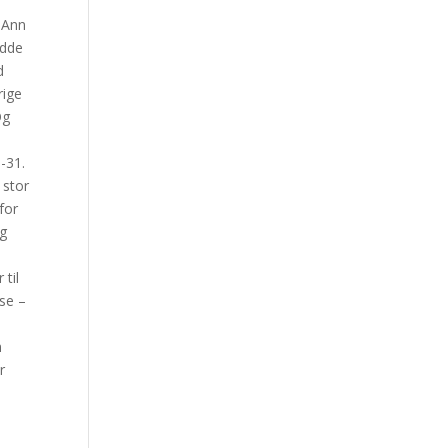
r Ann
odde
d
rige
Og
-31.
 stor
for
og
til
se –
m
r