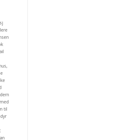
d
sj
lere
ansen
ok
il
hus,
de
ske
d
ndern
n med
 til
edyr
t
kan