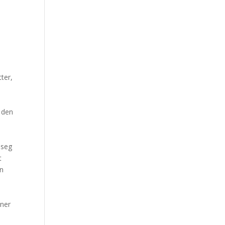
tter,
i den
 seg
t
en
e
nner