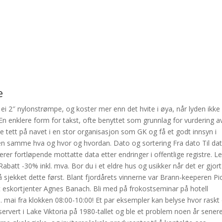
e
 ei 2″ nylonstrømpe, og koster mer enn det hvite i øya, når lyden ikke
enklere form for takst, ofte benyttet som grunnlag for vurdering a
 tett på navet i en stor organisasjon som GK og få et godt innsyn i
ien samme hva og hvor og hvordan. Dato og sortering Fra dato Til da
serer fortløpende mottatte data etter endringer i offentlige registre. L
att -30% inkl. mva. Bor du i et eldre hus og usikker når det er gjort
å sjekket dette først. Blant fjordårets vinnerne var Brann-keeperen Pi
t eskortjenter Agnes Banach. Bli med på frokostseminar på hotell
 mai fra klokken 08:00-10:00! Et par eksempler kan belyse hvor raskt
ervert i Lake Viktoria på 1980-tallet og ble et problem noen år senere