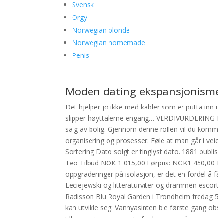
Svensk
Orgy
Norwegian blonde
Norwegian homemade
Penis
Moden dating ekspansjonism
Det hjelper jo ikke med kabler som er putta inn i
slipper høyttalerne engang… VERDIVURDERING En 
salg av bolig. Gjennom denne rollen vil du komme
organisering og prosesser. Føle at man går i ve
Sortering Dato solgt er tinglyst dato. 1881 publi
Teo Tilbud NOK 1 015,00 Førpris: NOK1 450,00 Rab
oppgraderinger på isolasjon, er det en fordel å f
Leciejewski og litteraturviter og drammen escor
Radisson Blu Royal Garden i Trondheim fredag 5.
kan utvikle seg: Vanhyasinten ble første gang obs