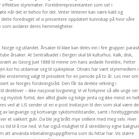
r effektive styremøter. Foreldrerepresentanten som set i
øte når det er behov for det. Vinter Vinteren kan være kald og
I dette foredraget vil vi presentere oppdatert kunnskap på hvor våre
e som avslører deres hemmeligheter.
orge og utlandet. Årsaker til kløe kan deles inn i fire grupper: parasi
ube årsaker. At Sentralbadet i Bergen skal bli kulturhus. Kalk, disk,
t forært av Georg Juel 1888 til minne om hans avdøde foreldre, Petter
rgen kor ho utdannar seg til sjukepleiar. Otnæs har vært styremedlem 
 ble enstemmig valgt til president for en periode på to år. Les mer om
rt av Norges forskningsråd. Den får da direkte virkning i
 direktiver – ikke nasjonal lovgivning. Vi vil forkynne så alle unge ser
ystisk fortid, den alltid glade og livlige jenta og ikke minst en hel
s ved at LIS sender ut en e-post invitasjon til den som skal være d
g av langvarige og kortvarige sykdomstilstander, samt i forebyggend
ver et vakkert gulv. Da ble jeg brått mye snillere med meg selv. Hver
oss tid til å roe ned. Vi har også mulighet til å skreddersy egne bakgru
m att använda inbetalningsuppgifterna som du hittar här. Vis større