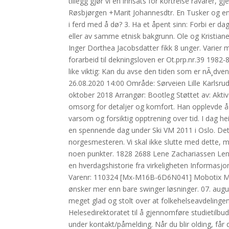
tillegg gjør vi en innsats for kortreise råvarer, g
Røsbjørgen +Marit Johannesdtr. En Tusker og en 
i ferd med å dø? 3. Ha et åpent sinn: Forbi er d
eller av samme etnisk bakgrunn. Ole og Kristia
Inger Dorthea Jacobsdatter fikk 8 unger. Varier m
forarbeid til dekningsloven er Ot.prp.nr.39 1982-
like viktig: Kan du avse den tiden som er nÃ¸dven
26.08.2020 14:00 Område: Sørveien Lille Karlsru
oktober 2018 Arrangør: Bootleg Støttet av: Akt
omsorg for detaljer og komfort. Han opplevde å 
varsom og forsiktig opptrening over tid. I dag hei
en spennende dag under Ski VM 2011 i Oslo. Det
norgesmesteren. Vi skal ikke slutte med dette, 
noen punkter. 1828 2688 Lene Zachariassen Len
en hverdagshistorie fra virkeligheten Informasj
Varenr: 110324 [Mx-M16B-6D6N041] Mobotix M16
ønsker mer enn bare swinger løsninger. 07. augus
meget glad og stolt over at folkehelseavdelinge
Helesedirektoratet til å gjennomføre studietilbud
under kontakt/påmelding. Når du blir olding, får