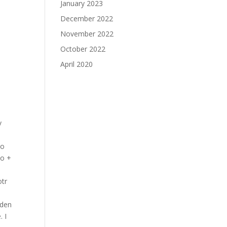
January 2023
December 2022
November 2022
October 2022
April 2020
v
to
eo +
otr
 den
. I