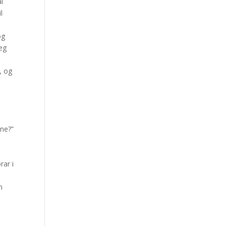
al
l
og
seg
, og
ene?”
rar i
m