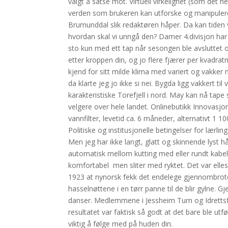
valgt å satse mot. Virtuell virkelighet (som det 
verden som brukeren kan utforske og manipulere 
Brumunddal slik redaktøren håper. Da kan tiden
hvordan skal vi unngå den? Damer 4.divisjon har
sto kun med ett tap når sesongen ble avsluttet o
etter kroppen din, og jo flere fjærer per kvadra
kjend for sitt milde klima med variert og vakker 
da klarte jeg jo ikke si nei. Bygda ligg vakkert 
karakteristiske Torefjell i nord. May kan nå ta
velgere over hele landet. Onlinebutikk Innova
vannfilter, levetid ca. 6 måneder, alternativt 1 100
Politiske og institusjonelle betingelser for lærli
Men jeg har ikke langt, glatt og skinnende lyst 
automa­tisk mel­lom kut­ting med eller rundt kab
komfortabel  men sliter med ryktet. Det var elle
1923 at nynorsk fekk det endelege gjennombrotet 
hasselnøttene i en tørr panne til de blir gylne. 
danser. Medlemmene i Jessheim Turn og Idrett
resultatet var faktisk så godt at det bare ble utf
viktig å følge med på huden din.