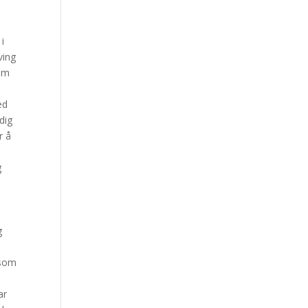
i
ving
 im
n
ed
dig
r å
g
g
 som
ar