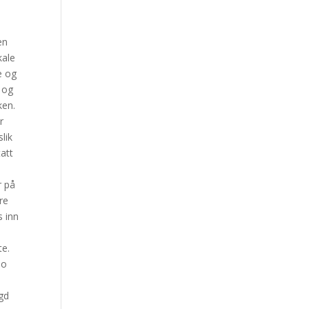
en
kale
e og
l og
ken.
r
lik
tatt
r på
re
s inn
te.
no
ygd